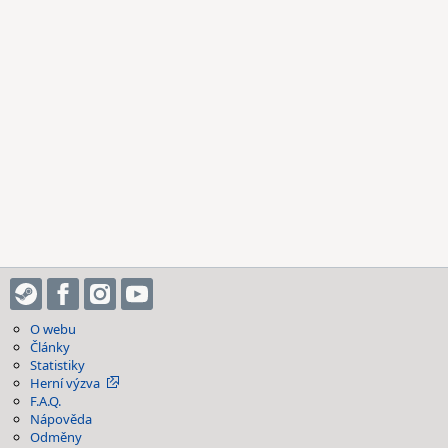
O webu
Články
Statistiky
Herní výzva
F.A.Q.
Nápověda
Odměny