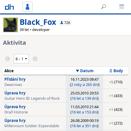
Black_Fox
726
39 let • developer
Aktivita
Akce
Datum
Body
Přidání hry
16.11.2023 09:47
+5
(710)
Dwarrows
(
2 roky a 265 dní
)
Úprava hry
25.03.2010 20:53
+1
(433)
Guitar Hero III: Legends of Rock
(
16 let a 139 dní
)
Úprava hry
11.03.2010 21:44
+1
(423)
Dračí Historie
(
16 let a 153 dní
)
Úprava hry
26.08.2009 00:19
+1
(272)
Millennium Soldier: Expendable
(
16 let a 351 dní
)