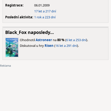
Registrace:
06.01.2009
17 let a 217 dní
Poslední aktivita:
1 rok a 223 dní
Black_Fox naposledy…
Ohodnotil
Astroneer
na
80 %
(
6 let a 253 dní
).
Diskutoval u hry
Risen
(
16 let a 291 dní
).