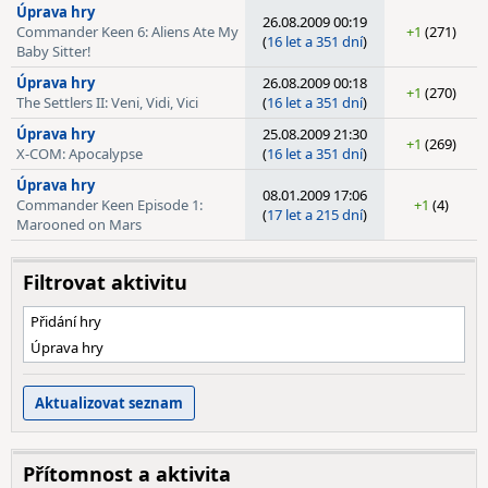
Úprava hry
26.08.2009 00:19
Commander Keen 6: Aliens Ate My
+1
(271)
(
16 let a 351 dní
)
Baby Sitter!
Úprava hry
26.08.2009 00:18
+1
(270)
The Settlers II: Veni, Vidi, Vici
(
16 let a 351 dní
)
Úprava hry
25.08.2009 21:30
+1
(269)
X-COM: Apocalypse
(
16 let a 351 dní
)
Úprava hry
08.01.2009 17:06
Commander Keen Episode 1:
+1
(4)
(
17 let a 215 dní
)
Marooned on Mars
Filtrovat aktivitu
Přidání hry
Úprava hry
Přítomnost a aktivita