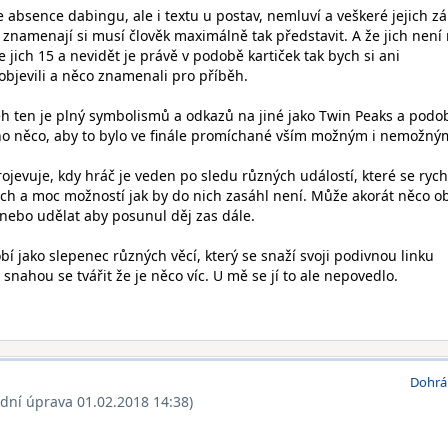
je absence dabingu, ale i textu u postav, nemluví a veškeré jejich z
 znamenají si musí člověk maximálně tak představit. A že jich není
e jich 15 a nevidět je právě v podobě kartiček tak bych si ani
bjevili a něco znamenali pro příběh.
ěh ten je plný symbolismů a odkazů na jiné jako Twin Peaks a podo
ho něco, aby to bylo ve finále promíchané vším možným i nemožný
projevuje, kdy hráč je veden po sledu různých událostí, které se rych
nech a moc možností jak by do nich zasáhl není. Může akorát něco o
 nebo udělat aby posunul děj zas dále.
bí jako slepenec různých věcí, který se snaží svoji podivnou linku
nahou se tvářit že je něco víc. U mě se jí to ale nepovedlo.
Dohrá
ední úprava 01.02.2018 14:38)