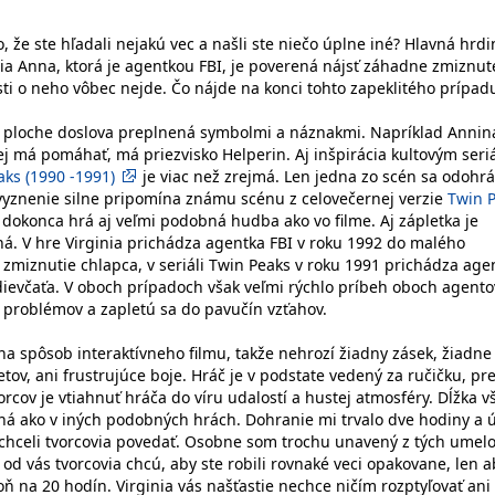
, že ste hľadali nejakú vec a našli ste niečo úplne iné? Hlavná hrd
nia Anna, ktorá je agentkou FBI, je poverená nájsť záhadne zmiznu
sti o neho vôbec nejde. Čo nájde na konci tohto zapeklitého prípad
j ploche doslova preplnená symbolmi a náznakmi. Napríklad Annin
jej má pomáhať, má priezvisko Helperin. Aj inšpirácia kultovým ser
aks (1990 -1991)
je viac než zrejmá. Len jedna zo scén sa odohrá
vyznenie silne pripomína známu scénu z celovečernej verzie
Twin 
e dokonca hrá aj veľmi podobná hudba ako vo filme. Aj zápletka je
á. V hre Virginia prichádza agentka FBI v roku 1992 do malého
 zmiznutie chlapca, v seriáli Twin Peaks v roku 1991 prichádza age
 dievčaťa. V oboch prípadoch však veľmi rýchlo príbeh oboch agento
 problémov a zapletú sa do pavučín vzťahov.
na spôsob interaktívneho filmu, takže nehrozí žiadny zásek, žiadne
ov, ani frustrujúce boje. Hráč je v podstate vedený za ručičku, pr
cov je vtiahnuť hráča do víru udalostí a hustej atmosféry. Dĺžka v
ná ako v iných podobných hrách. Dohranie mi trvalo dve hodiny a 
čo chceli tvorcovia povedať. Osobne som trochu unavený z tých umel
od vás tvorcovia chcú, aby ste robili rovnaké veci opakovane, len a
oň na 20 hodín. Virginia vás našťastie nechce ničím rozptyľovať ani