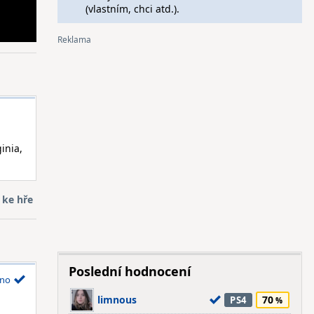
(vlastním, chci atd.).
inia,
 ke hře
Poslední hodnocení
no
limnous
70
PS4