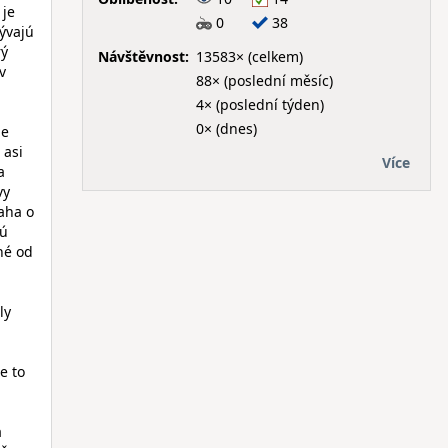
 je
0
38
bývajú
rý
Návštěvnost:
13583× (celkem)
v
88× (poslední měsíc)
4× (poslední týden)
0× (dnes)
pe
 asi
Více
a
vy
naha o
cú
né od
ly
e to
a