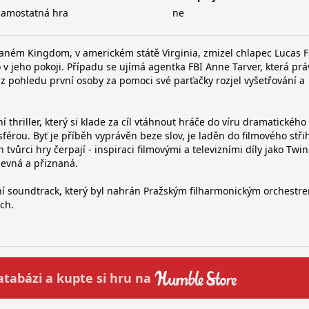
samostatná hra
ne
aném Kingdom, v americkém státě Virginia, zmizel chlapec Lucas Fa
 v jeho pokoji. Případu se ujímá agentka FBI Anne Tarver, která prá
by z pohledu první osoby za pomoci své parťačky rozjel vyšetřování a
í thriller, který si klade za cíl vtáhnout hráče do víru dramatického
férou. Byť je příběh vyprávěn beze slov, je laděn do filmového stři
tvůrci hry čerpají - inspiraci filmovými a televizními díly jako Twin
jevná a přiznaná.
í soundtrack, který byl nahrán Pražským filharmonickým orchestr
ch.
atabázi a
kupte
si hru na