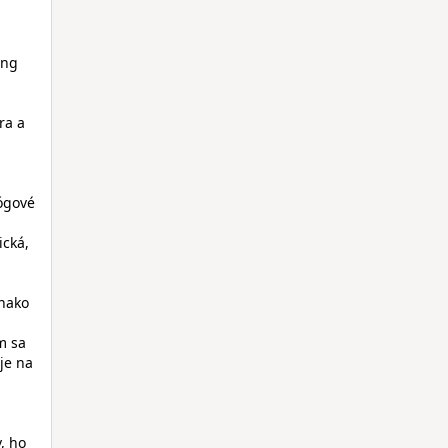
ing
ra a
ógové
ická,
vnako
m sa
uje na
, ho