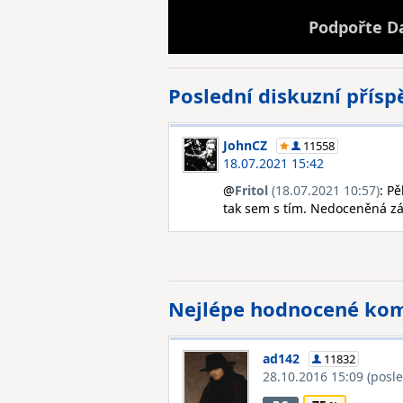
Podpořte D
Poslední diskuzní přís
JohnCZ
11558
18.07.2021 15:42
@
Fritol
(18.07.2021 10:57)
: P
tak sem s tím. Nedoceněná zál
Nejlépe hodnocené ko
ad142
11832
28.10.2016 15:09
(posl