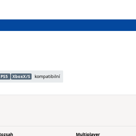
kompatibilní
PS5
XboxX/S
Rozsah
Multiplayer