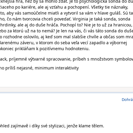
xnejšia hra, než by sa mohlo zdať. Je to psychologická sonda do d
iaceho po kariére, ale aj vzťahu a pochopení. Všetky tie náznaky,
o, aby vás samoúčelne miatli a vytvoril sa vám v hlave guláš. Sú t
oho, čo nám tvorcovia chceli povedať. Virginia je taká sonda, sonda
hrdinky, ale aj do duše hráča. Pochopí to? Nie je to už za hranicou,
bo za ktorú už na to nemá? Je len na vás, či vás táto sonda do duš
to rozhodne oslovilo, aj keď som mal slabšie chvíle a občas som mra
ydarenému záveru, v ktorom do seba veľa vecí zapadlo a výbornej
akoniec prikláňam k pozitívnemu hodnoteniu.
rack, príjemné výtvarné spracovanie, príbeh s množstvom symbolo
o príliš nejasné, minimum interaktivity
Dohrá
hled zajímavě i díky své stylizaci, jenže klame tělem.