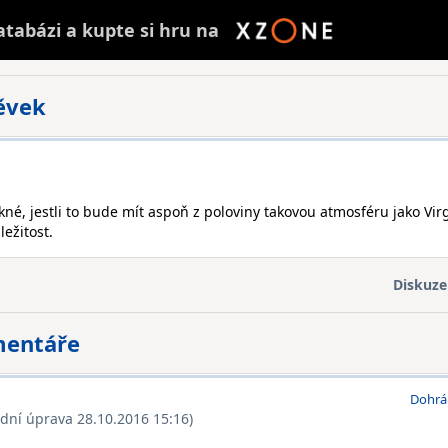
atabázi a
kupte
si hru na
pěvek
ěkné, jestli to bude mít aspoň z poloviny takovou atmosféru jako Virg
ežitost.
Diskuze
mentáře
Dohrá
ední úprava 28.10.2016 15:16)