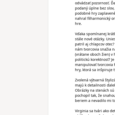
odvádzať pozornosť. Ď
podaný úplne bez slov, 
podobné hry zaplavené
nahral filharmonický o
hre.
Vďaka spomínanej krátk
stále nové otázky. Uni
patril aj chlapcov otec?
nám tvorcovia snažia n
(vrátane oboch žien) v
politickú korektnosť? 
manipulovať tvorcovia h
hry, ktorá sa inšpiruje
Zvolená výtvarná štyli
majú k detailnosti ďale
Obrázky na stenách sú 
pochopil tak, že snahou
beriem a nevadilo mi to
Virginia sa tvári ako d