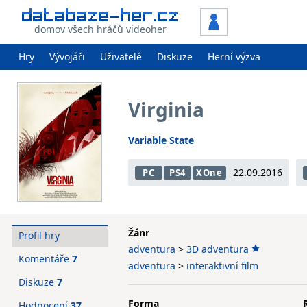
domov všech hráčů videoher
Hry
Vývojáři
Uživatelé
Diskuze
Herní výzva
Virginia
Variable State
22.09.2016
PC
PS4
XOne
Žánr
Profil hry
adventura
>
3D adventura
Komentáře
7
adventura
>
interaktivní film
Diskuze
7
Forma
Hodnocení
37