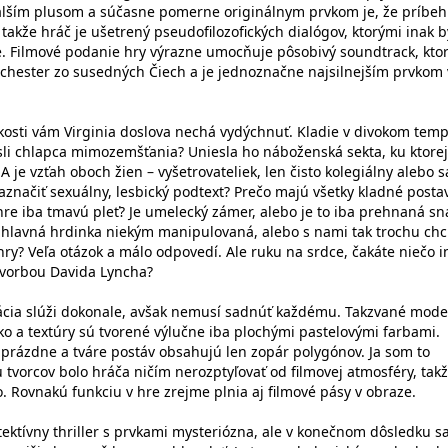
alším plusom a súčasne pomerne originálnym prvkom je, že príbeh
takže hráč je ušetrený pseudofilozofických dialógov, ktorými inak 
. Filmové podanie hry výrazne umocňuje pôsobivý soundtrack, kto
rchester zo susedných Čiech a je jednoznačne najsilnejším prvkom 
osti vám Virginia doslova nechá vydýchnuť. Kladie v divokom tem
esli chlapca mimozemšťania? Uniesla ho náboženská sekta, ku ktorej
 A je vzťah oboch žien – vyšetrovateliek, len čisto kolegiálny alebo s
aznačiť sexuálny, lesbický podtext? Prečo majú všetky kladné posta
 hre iba tmavú pleť? Je umelecký zámer, alebo je to iba prehnaná s
Je hlavná hrdinka niekým manipulovaná, alebo s nami tak trochu ch
ry? Veľa otázok a málo odpovedí. Ale ruku na srdce, čakáte niečo i
 tvorbou Davida Lyncha?
zácia slúži dokonale, avšak nemusí sadnúť každému. Takzvané mode
ko a textúry sú tvorené výlučne iba plochými pastelovými farbami.
prázdne a tváre postáv obsahujú len zopár polygónov. Ja som to
 tvorcov bolo hráča ničím nerozptyľovať od filmovej atmosféry, takž
. Rovnakú funkciu v hre zrejme plnia aj filmové pásy v obraze.
etektívny thriller s prvkami mysteriózna, ale v konečnom dôsledku s