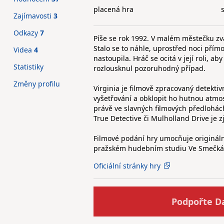
placená hra
Zajímavosti
3
Odkazy
7
Píše se rok 1992. V malém městečku zv
Stalo se to náhle, uprostřed noci přímo
Videa
4
nastoupila. Hráč se ocitá v její roli, a
Statistiky
rozlousknul pozoruhodný případ.
Změny profilu
Virginia je filmově zpracovaný detektivn
vyšetřování a obklopit ho hutnou atmos
právě ve slavných filmových předlohách 
True Detective či Mulholland Drive je z
Filmové podání hry umocňuje origináln
pražském hudebním studiu Ve Smečká
Oficiální stránky hry
Podpořte D