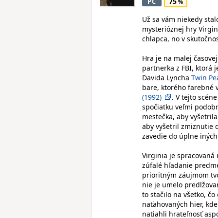
75
PC
Už sa vám niekedy stalo
mysterióznej hry Virgi
chlapca, no v skutočno
Hra je na malej časove
partnerka z FBI, ktorá 
Davida Lyncha
Twin Pe
bare, ktorého farebné 
(1992)
. V tejto scén
spočiatku veľmi podobn
mestečka, aby vyšetrila
aby vyšetril zmiznutie
zavedie do úplne iných
Virginia je spracovaná 
zúfalé hľadanie predmet
prioritným záujmom tvor
nie je umelo predlžova
to stačilo na všetko, 
naťahovaných hier, kde 
natiahli hrateľnosť asp