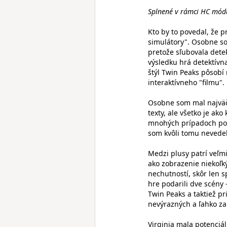
Splnené v rámci HC módu 
Kto by to povedal, že p
simulátory". Osobne som
pretože sľubovala detek
výsledku hrá detektívna
štýl Twin Peaks pôsobí 
interaktívneho "filmu".
Osobne som mal najväč
texty, ale všetko je ak
mnohých prípadoch poch
som kvôli tomu nevedel
Medzi plusy patrí veľmi
ako zobrazenie niekoľký
nechutností, skôr len s
hre podarili dve scény 
Twin Peaks a taktiež p
nevýrazných a ľahko z
Virginia mala potenciá