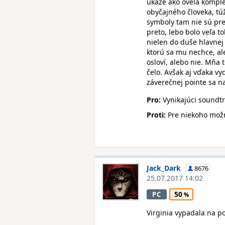
ukáže ako oveľa komple
obyčajného človeka, túž
symboly tam nie sú pret
preto, lebo bolo veľa t
nielen do duše hlavnej 
ktorú sa mu nechce, ale
osloví, alebo nie. Mňa 
čelo. Avšak aj vďaka v
záverečnej pointe sa n
Pro:
Vynikajúci soundt
Proti:
Pre niekoho možn
Jack_Dark
8676
25.07.2017 14:02
50
PC
Virginia vypadala na po