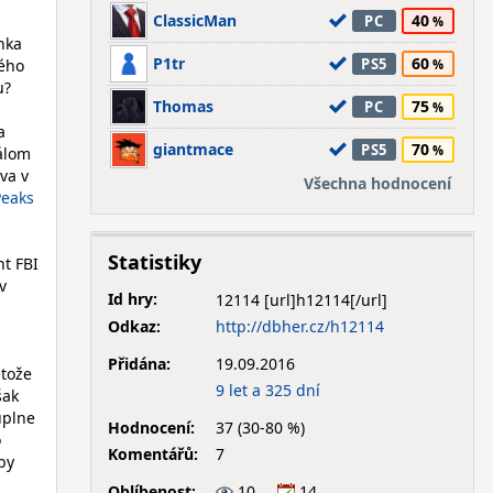
ClassicMan
40
PC
inka
P1tr
60
PS5
tého
u?
Thomas
75
PC
a
giantmace
70
PS5
iálom
va v
Všechna hodnocení
Peaks
Statistiky
nt FBI
v
Id hry:
12114
Odkaz:
http://dbher.cz/h12114
Přidána:
19.09.2016
etože
9 let a 325 dní
šak
úplne
Hodnocení:
37 (30-80 %)
o
Komentářů:
7
by
Oblíbenost:
10
14