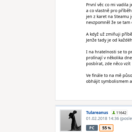
První věc co mi vadila 
a co vlastně pro příběh
jen z karet na Steamu j
nevzpomněl že se tam o
A když už zmiňuji příb
Jenže tady je od každé
I na hratelnosti se to 
prolínají v několika d
posbírat, zde něco vzít
Ve finále to na mě půso
obhájit symbolismem a s
Tulareanus
11642
01.02.2018 14:36
(posl
55
PC