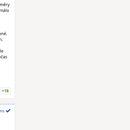
áměry
 málo
bné.
m.
le
bčas
+18
no