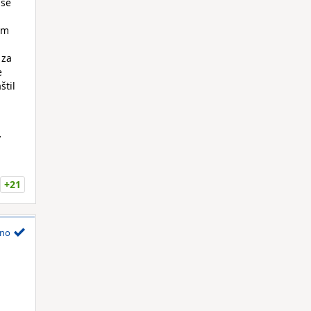
uše
am
 za
e
štil
v
+21
no