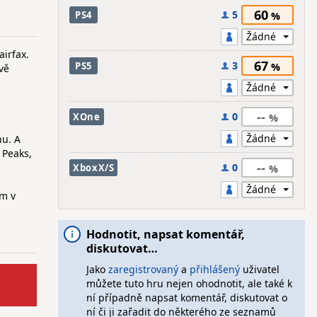
60
5
PS4
irfax.
67
3
PS5
vě
--
0
XOne
hu. A
 Peaks,
--
0
XboxX/S
em v
Hodnotit, napsat komentář,
diskutovat…
Jako
zaregistrovaný
a
přihlášený
uživatel
můžete tuto hru nejen ohodnotit, ale také k
ní případně napsat komentář, diskutovat o
ní či ji zařadit do některého ze seznamů