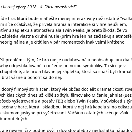
hernej výzvy 2018 - 4. "Hru nezastavíš!"
ríde hra, ktorá bude mať ešte menej interaktivity než ostatné "walk
 síce očakával, že priveľa hrania a interakcie si v hre neužijem,
tívnu zápletku a atmosféru ala Twin Peaks. Je preto škoda, že vo
 zápletka vlastne druhé husle (prim hrá len na začiatku) a atmosfé
neoriginálne a je cítiť len v pár momentoch inak veľmi krátkeho
ší problém s tým, že hra nie je nadabovaná a neobsahuje ani dial
o keby odgestikulované a riešenie pomocou symboliky. To síce je v
opiteľné, ale hru a hlavne jej zápletku, ktorá sa snaží byť dramat
 brať vážne a ponoriť sa do nej.
 dobrý filmový strih scén, ktorý vie občas docieliť dramatickosť, ro
ch klasických dnes už klišé zo štýlu filmov ako Mlčanie Jahniat (Bez
pôsob vyšetrovania a postáv FBI) alebo Twin Peaks. V súvislosti s tý
- scéna v bare, ktorá i skladbou, ktorú v nej hrá kapela silno odkaz
rieskumom jaskyne pri vyšetrovaní. Väčšina ostatných scén je však
abudnuteľných.
l, ale neviem či z budgetových dôvodov alebo z nedostatku nápadov