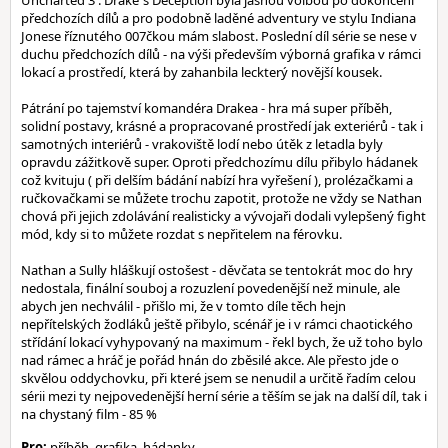
Uncharted 3 : Drake´s Deception byla jasnou volbou po dokončení
předchozích dílů a pro podobně laděné adventury ve stylu Indiana
Jonese říznutého 007čkou mám slabost. Poslední díl série se nese v
duchu předchozích dílů - na výši především výborná grafika v rámci
lokací a prostředí, která by zahanbila leckterý novější kousek.
Pátrání po tajemství komandéra Drakea - hra má super příběh,
solidní postavy, krásné a propracované prostředí jak exteriérů - tak i
samotných interiérů - vrakoviště lodí nebo útěk z letadla byly
opravdu zážitkově super. Oproti předchozímu dílu přibylo hádanek
což kvituju ( při delším bádání nabízí hra vyřešení ), prolézačkami a
ručkovačkami se můžete trochu zapotit, protože ne vždy se Nathan
chová při jejich zdolávání realisticky a vývojaři dodali vylepšený fight
mód, kdy si to můžete rozdat s nepřitelem na férovku.
Nathan a Sully hláškují ostošest - děvčata se tentokrát moc do hry
nedostala, finální souboj a rozuzlení povedenější než minule, ale
abych jen nechválil - přišlo mi, že v tomto díle těch hejn
nepřítelských žodláků ještě přibylo, scénář je i v rámci chaotického
střídání lokací vyhypovaný na maximum - řekl bych, že už toho bylo
nad rámec a hráč je pořád hnán do zběsilé akce. Ale přesto jde o
skvělou oddychovku, při které jsem se nenudil a určitě řadím celou
sérii mezi ty nejpovedenější herní série a těším se jak na další díl, tak i
na chystaný film - 85 %
Pro:
příběh, grafika, hádanky