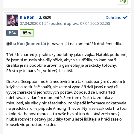
+19
Ria Kon
3629
Dohráno
07.04.2020 01:54
(poslední úprava 07.04.2020 02:23)
85
PS4
@
Ria Kon (komentář)
: - navazující na komentář k druhému dílu.
Třetí Uncharted je prakticky podobný jako dvojka. Natolik podobné,
že jsem si musela oba díly oživit, abych si utřídila, co kam patří.
Grafika je na podobné úrovni a gameplay je prakticky totožný.
Přesto je tu pár věcí, ve kterých se liší.
Drake's Deception možná neotevírá hru tak nadupaným úvodem (i
když se o to slušně snaží), ale za to si vývojáři dali jasný nový cíl -
vývoj charakterů jednotlivých postav. Doposud se Uncharted
odehrávalo v daném momentě. Sem tam nějaká ta zmínka z
minulosti, ale nikdy nic zásadního. Popřípadě informace odkazovala
na předchozí díl v případě Among Thieves. Nyní se však celá hra točí
okolo Nathanovi minulosti a naše hlavní trio dostává zcela nový
hlubší rozměr. Postavy jsou díky tomu ještě lidštější a hráči zase o
kousek víc přirostou k srdci.