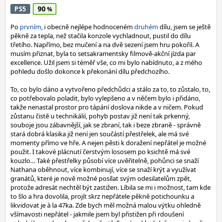
90
PS5
Po
prvním
, i obecně nejlépe hodnoceném
druhém
dílu, jsem se ještě
pěkně za tepla, než stačila konzole vychladnout, pustil do dílu
třetího. Napřímo, bez mučení a na dvě sezení jsem hru pokořil. A
musím přiznat, byla to setsakramentsky filmově-akční jízda par
excellence. Užil jsem si téměř vše, co mi bylo nabídnuto, a z mého
pohledu došlo dokonce k překonání dílu předchozího.
To, co bylo dáno a vytvořeno předchůdci a stálo za to, to zůstalo, to,
co potřebovalo poladit, bylo vylepšeno a v něčem bylo i přidáno,
takže nenastal prostor pro tápání doslova nikde a v ničem. Pokud
zůstanu čistě u technikálií, pohyb postav již není tak prkenný,
souboje jsou zábavnější, jak se zbraní, tak i beze zbraně - správně
stará dobrá klasika již není jen součástí přestřelek, ale má své
momenty přímo ve hře. A nejen pěsti k doražení nepřátel je možné
použit. I takové plácnutí čerstvým lososem po ksichtě má své
kouzlo… Také přestřelky působí více uvěřitelně, pohůnci se snaží
Nathana oběhnout, více kombinují, více se snaží krýt a využívat
granátů, které je nově možné posílat svým odesilatelům zpět,
protože adresát nechtěl být zastižen. Líbila se mi i možnost, tam kde
to šlo a hra dovolila, projít skrz nepřátele pěkně potichounku a
likvidovat je à la 47ka. Zde bych měl možná malou výtku ohledně
všímavosti nepřátel - jakmile jsem byl přistižen při rdoušení