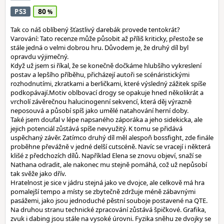
80
PS3
Tak co náš oblíbený šťastlivý darebák provede tentokrát?
Varování: Tato recenze může působit až příliš kriticky, přestože se
stále jedná o velmi dobrou hru. Důvodem je, že druhý díl byl
opravdu výjimečný.
Když už jsem si říkal, že se konečně dočkáme hlubšího vykreslení
postav a lepšího příběhu, přicházejí autoři se scénáristickými
rozhodnutími, zkratkami a berličkami, které výsledný zážitek spíše
podkopávají.Motiv oblbovací drogy se opakuje hned několikrát a
vrcholí závěrečnou halucinogenní sekvencí, která děj výrazně
neposouvá a působí spíš jako umělé natahování herní doby.
Také jsem doufal v lépe napsaného záporáka a jeho sidekicka, ale
jejich potenciál zůstává spíše nevyužitý. K tomu se přidává
uspěchaný závěr. Zatímco druhý díl měl alespoň bossfight, zde finále
proběhne převážně v jedné delší cutscéně. Navíc se vracejí i některá
klišé z předchozích dílů. Například Elena se znovu objeví, snaží se
Nathana odradit, ale nakonec mu stejně pomáhá, což už nepůsobí
tak svěže jako dřív.
Hratelnost je sice v jádru stejná jako ve dvojce, ale celkově má hra
pomalejší tempo a místy se zbytečně zdržuje méně zábavnými
pasážemi, jako jsou jednoduché pěstní souboje postavené na QTE.
Na druhou stranu technické zpracování zůstává špičkové. Grafika,
zvuk i dabing jsou stále na vysoké úrovni. Fyzika sněhu ze dvojky se