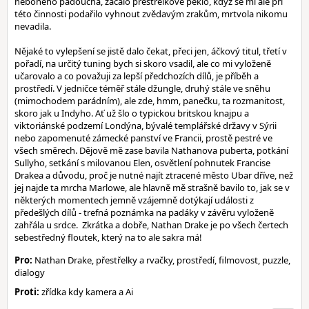
nebohého padoucha, začalo přestřelkové peklo, když se mi ale při
této činnosti podařilo vyhnout zvědavým zrakům, mrtvola nikomu
nevadila.
Nějaké to vylepšení se jistě dalo čekat, přeci jen, áčkový titul, třetí v
pořadí, na určitý tuning bych si skoro vsadil, ale co mi vyloženě
učarovalo a co považuji za lepší předchozích dílů, je příběh a
prostředí. V jedničce téměř stále džungle, druhý stále ve sněhu
(mimochodem parádním), ale zde, hmm, panečku, ta rozmanitost,
skoro jak u Indyho. Ať už šlo o typickou britskou knajpu a
viktoriánské podzemí Londýna, bývalé templářské državy v Sýrii
nebo zapomenuté zámecké panství ve Francii, prostě pestré ve
všech směrech. Dějově mě zase bavila Nathanova puberta, potkání
Sullyho, setkání s milovanou Elen, osvětlení pohnutek Francise
Drakea a důvodu, proč je nutné najít ztracené město Ubar dříve, než
jej najde ta mrcha Marlowe, ale hlavně mě strašně bavilo to, jak se v
některých momentech jemně vzájemně dotýkají události z
předešlých dílů - trefná poznámka na padáky v závěru vyloženě
zahřála u srdce. Zkrátka a dobře, Nathan Drake je po všech čertech
sebestředný floutek, který na to ale sakra má!
Pro:
Nathan Drake, přestřelky a rvačky, prostředí, filmovost, puzzle,
dialogy
Proti:
zřídka kdy kamera a Ai