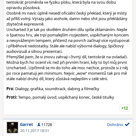
tentokrát proměnila ve fyziku písku, která byla na svou dobu
opravdu působivá.
Osobně mi navíc úplně nesedl oficiální český překlad, který je místy
až příliš volný. Výrazy jako asshole, damn nebo shit jsou překládány
zbytečně expresivně.
Uncharted 3 je tak po skvělém druhém dílu spíše zklamáním. Nejde
o špatnou hru, ale trpí pomalejším rozjezdem, uspěchaným koncem
a nevyváženým tempem, přičemž na povrch začínají více vystupovat
i příběhové nedostatky. Stále ale nabízí výborné dialogy, špičkový
audiovizuál a silnou prezentaci.
Přemýšlel jsem, že si znovu zahraji i čtvrtý díl, tentokrát na ovladači.
Možná bych ho ocenil víc než při prvním hraní, kdy to byl můj první
Uncharted.. Upřímně se mi do toho ale moc nechce, protože si z něj
po roce pamatuji jen minimum. Nejvíc „wow“ momentů tak pro mě
stále nabízí druhý díl, který zůstává nejlepším v celé sérii.
Pro:
Dialogy, grafika, soundtrack, dabing a filmečky
Proti:
Tempo, pomalý úvod, uspěchaný konec, české titulky
+12
Garret
11728
Dohráno
20.11.2017 18:51