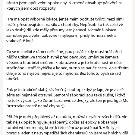
přesto jsem opět velmi spokojený. Nicméně obsahuje pár věcí, ze
kterých jsem dost rozpačitý.
Hra má opět výborné lokace, jenže mám pocit, že tvůrci mezi nimi
hráče přesouvají dost na sílu a chaoticky. Nepůsobí to tak celistvě
jako druhý díl, kde měly přesuny jasný smysl. Nicméně lokace
samotné jsou velmi zábavné - nejlepší mi přišly hořící zámek a
vrakoviště lodí.
Co se mi nelíbí v rámci celé série, jsou pasáže, kdy musí hráč před
něčím utíkat (ve trojce hlavně před pavouky). Změní se kamera,
většinou hráč běží směrem k obrazovce a je to hratelnostně něco
strašného - stačí chybička a konec, nutno se naučit cestu. A ve třetím
díle je toho nejspíš nejvíc a je to nejhorší. Bez tohoto bych se rád
obešel.
Pak je tu tradičně slabý závěrečný souboj, i když je fajn, že je z celé
série asi nejméně otravný. Samotní záporáci jsou také slušní, i když
ne tolik výrazní jako Zoran Lazarević ze dvojky, ale ten je jiná liga (Mr.
Drrrrrrake prostě nemá chybu :))
Příběh je opět přepálený až na půdu, možná nejvíc ze všech dílů. Ale
tak nějak opět funguje, je zábavný, občas až epický a obsahuje
totální wtf momenty, které k této sérii už prostě patří. A Sully je
borec a jeden z nejsympatičtějších charakterů co jsem ve hrách viděl