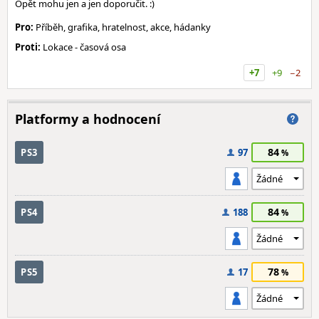
Opět mohu jen a jen doporučit. :)
Pro:
Příběh, grafika, hratelnost, akce, hádanky
Proti:
Lokace - časová osa
+7
+9
−2
Platformy a hodnocení
84
PS3
97
84
PS4
188
78
PS5
17