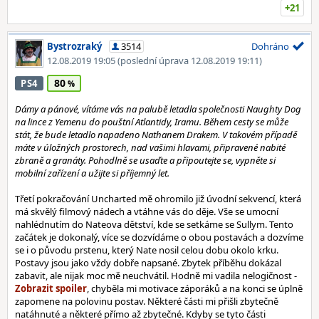
+21
Bystrozraký
3514
Dohráno
12.08.2019 19:05
(poslední úprava 12.08.2019 19:11)
80
PS4
Dámy a pánové, vítáme vás na palubě letadla společnosti Naughty Dog
na lince z Yemenu do pouštní Atlantidy, Iramu. Během cesty se může
stát, že bude letadlo napadeno Nathanem Drakem. V takovém případě
máte v úložných prostorech, nad vašimi hlavami, připravené nabité
zbraně a granáty. Pohodlně se usaďte a připoutejte se, vypněte si
mobilní zařízení a užijte si příjemný let.
Třetí pokračování Uncharted mě ohromilo již úvodní sekvencí, která
má skvělý filmový nádech a vtáhne vás do děje. Vše se umocní
nahlédnutím do Nateova dětství, kde se setkáme se Sullym. Tento
začátek je dokonalý, více se dozvídáme o obou postavách a dozvíme
se i o původu prstenu, který Nate nosil celou dobu okolo krku.
Postavy jsou jako vždy dobře napsané. Zbytek příběhu dokázal
zabavit, ale nijak moc mě neuchvátil. Hodně mi vadila nelogičnost -
, chyběla mi motivace záporáků a na konci se úplně
zapomene na polovinu postav. Některé části mi přišli zbytečně
natáhnuté a některé přímo až zbytečné. Kdyby se tyto části