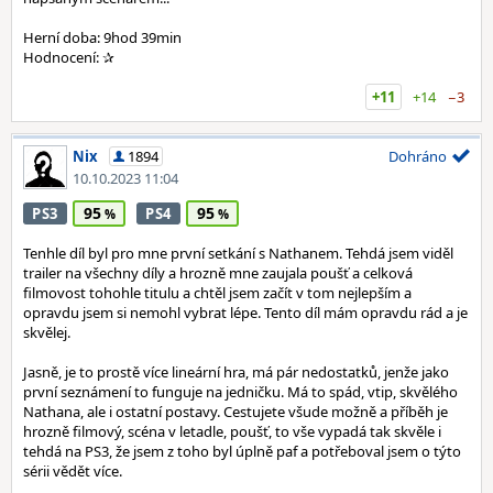
Herní doba: 9hod 39min
Hodnocení: ✰
+11
+14
−3
Nix
1894
Dohráno
10.10.2023 11:04
95
95
PS3
PS4
Tenhle díl byl pro mne první setkání s Nathanem. Tehdá jsem viděl
trailer na všechny díly a hrozně mne zaujala poušť a celková
filmovost tohohle titulu a chtěl jsem začít v tom nejlepším a
opravdu jsem si nemohl vybrat lépe. Tento díl mám opravdu rád a je
skvělej.
Jasně, je to prostě více lineární hra, má pár nedostatků, jenže jako
první seznámení to funguje na jedničku. Má to spád, vtip, skvělého
Nathana, ale i ostatní postavy. Cestujete všude možně a příběh je
hrozně filmový, scéna v letadle, poušť, to vše vypadá tak skvěle i
tehdá na PS3, že jsem z toho byl úplně paf a potřeboval jsem o týto
sérii vědět více.