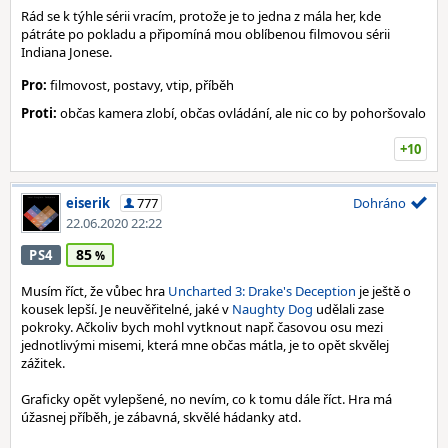
Rád se k týhle sérii vracím, protože je to jedna z mála her, kde
pátráte po pokladu a připomíná mou oblíbenou filmovou sérii
Indiana Jonese.
Pro:
filmovost, postavy, vtip, příběh
Proti:
občas kamera zlobí, občas ovládání, ale nic co by pohoršovalo
+10
eiserik
777
Dohráno
22.06.2020 22:22
85
PS4
Musím říct, že vůbec hra
Uncharted 3: Drake's Deception
je ještě o
kousek lepší. Je neuvěřitelné, jaké v
Naughty Dog
udělali zase
pokroky. Ačkoliv bych mohl vytknout např. časovou osu mezi
jednotlivými misemi, která mne občas mátla, je to opět skvělej
zážitek.
Graficky opět vylepšené, no nevím, co k tomu dále říct. Hra má
úžasnej příběh, je zábavná, skvělé hádanky atd.