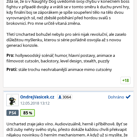
Zdá se, že si v Naughty Dog uvědomili svoji chybu v konečném boss
fightu v případě dvojky a vrátili se v tomto směru k duchu první hry,
kdy finální boj se záporákem je spíše soupeření tělo na tělo dvou
vyrovnaných sil, než zběsilé pobíhání před hordou svalů s
brokovnicí. Pro mne určitě vítaná změna.
Třetí Uncharted bohužel nebylo pro sérii nijak revoluční, ale zaselo
důležitou myšlenku, kterou si série pořádně osvojila až s novou
generací konzole.
Pro:
hollywoodský scénář, humor, hlavní postavy, animace a
filmovost cutscén, backstory, level design, stealth, puzzly
Proti:
stále trochu neohrabanější animace mimo cutscény
+18
OndrejVasicek.cz
3064
Dohráno
12.05.2018 13:12
85
PS4
Uncharted zraje jako víno. Audiovizuálně, herně i příběhově. Byť se
drží zuby nehty svého stylu, přesto dokáže každou chvíli překvapit
nějakou novinkou či herním mechanismem. A když už si myslíte, že