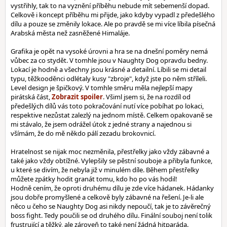
vystřihly, tak to na vyznění příběhu nebude mít sebemenší dopad.
Celkově i koncept příběhu mi přijde, jako kdyby vypadl z předešlého
dílu a pouze se změnily lokace. Ale po pravdě se mi více líbila písečná
Arabská města než zasněžené Himaláje.
Grafika je opět na vysoké úrovni a hra se na dnešní poměry nemá
vůbec za co stydět. V tomhle jsou v Naughty Dog opravdu bedny.
Lokací je hodně a všechny jsou krásné a detailní. Líbili se mi detail
typu, těžkooděnci odlétaly kusy "zbroje", když jste po něm stříleli.
Level design je špičkový. V tomhle směru měla nejlepší mapy
pirátská část,
. Všiml jsem si, že na rozdíl od
předešlých dílů vás toto pokračování nutí více pobíhat po lokaci,
respektive nezůstat zalezlý na jednom místě. Celkem opakovaně se
mi stávalo, že jsem odrážel útok z jedné strany a najednou si
všímám, že do mě někdo pálí zezadu brokovnicí.
Hratelnost se nijak moc nezměnila, přestřelky jako vždy zábavné a
také jako vždy obtížné. Vylepšily se pěstní souboje a přibyla funkce,
u které se divím, že nebyla již v minulém díle. Během přestřelky
můžete zpátky hodit granát tomu, kdo ho po vás hodil!
Hodně cením, že oproti druhému dílu je zde více hádanek. Hádanky
jsou dobře promyšlené a celkově byly zábavné na řešení. Je-li ale
něco u čeho se Naughty Dog asi nikdy nepoučí, tak je to závěrečný
boss fight. Tedy poučili se od druhého dílu. Finální souboj není tolik
frustrující a těžký, ale zároveň to také není žádná hitparáda.