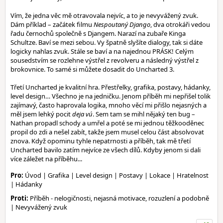
Vím, že jedna věc mě otravovala nejvíc, a to je nevyvážený zvuk.
Dám příklad – začátek filmu
Nespoutaný Django
, dva otrokáři vedou
řadu černochů společně s Djangem. Narazí na zubaře Kinga
Schultze. Baví se mezi sebou. Vy špatně slyšíte dialogy, tak si dáte
logicky nahlas zvuk. Stále se baví a na najednou PRÁSK! Celým
sousedstvím se rozlehne výstřel z revolveru a následný výstřel z
brokovnice. To samé si můžete dosadit do Uncharted 3.
Třetí Uncharted je kvalitní hra. Přestřelky, grafika, postavy, hádanky,
level design… Všechno je na jedničku. Jenom příběh mi nepřišel tolik
zajímavý, často haprovala logika, mnoho věcí mi přišlo nejasných a
měl jsem lehký pocit
deja vú
. Sem tam se mihl nějaký ten bug –
Nathan propadl schody a umřel a poté se mi jednou těžkooděnec
propil do zdi a nešel zabít, takže jsem musel celou část absolvovat
znova. Když opominu tyhle nepatrnosti a příběh, tak mě třetí
Uncharted bavilo zatím nejvíce ze všech dílů. Kdyby jenom si dali
více záležet na příběhu...
Pro:
Úvod | Grafika | Level design | Postavy | Lokace | Hratelnost
| Hádanky
Proti:
Příběh - nelogičnosti, nejasná motivace, rozuzlení a podobně
| Nevyvážený zvuk