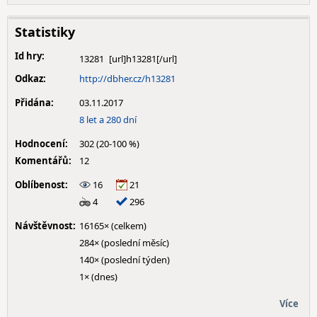
Statistiky
Id hry:
13281
Odkaz:
http://dbher.cz/h13281
Přidána:
03.11.2017
8 let a 280 dní
Hodnocení:
302 (20-100 %)
Komentářů:
12
Oblíbenost:
16
21
4
296
Návštěvnost:
16165× (celkem)
284× (poslední měsíc)
140× (poslední týden)
1× (dnes)
Více