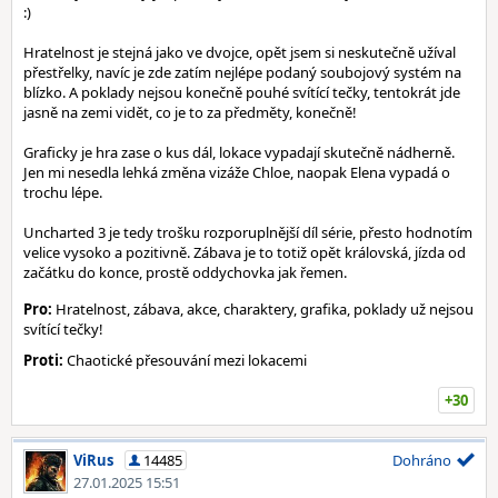
:)
Hratelnost je stejná jako ve dvojce, opět jsem si neskutečně užíval
přestřelky, navíc je zde zatím nejlépe podaný soubojový systém na
blízko. A poklady nejsou konečně pouhé svítící tečky, tentokrát jde
jasně na zemi vidět, co je to za předměty, konečně!
Graficky je hra zase o kus dál, lokace vypadají skutečně nádherně.
Jen mi nesedla lehká změna vizáže Chloe, naopak Elena vypadá o
trochu lépe.
Uncharted 3 je tedy trošku rozporuplnější díl série, přesto hodnotím
velice vysoko a pozitivně. Zábava je to totiž opět královská, jízda od
začátku do konce, prostě oddychovka jak řemen.
Pro:
Hratelnost, zábava, akce, charaktery, grafika, poklady už nejsou
svítící tečky!
Proti:
Chaotické přesouvání mezi lokacemi
+30
ViRus
14485
Dohráno
27.01.2025 15:51