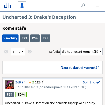
Uncharted 3: Drake's Deception
Komentáře
Všechny
PS3
PS4
PS5
Seřadit:
Napsat vlastní komentář
Zoltan
28244
Dohráno
07.07.2018 16:53
(poslední úprava 09.11.2021 13:06)
80
PS4
Uncharted 3: Drake's Deception sice není tak super jako díl druhý,