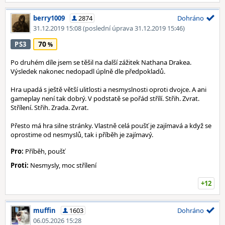
berry1009
2874
Dohráno
31.12.2019 15:08
(poslední úprava 31.12.2019 15:46)
70
PS3
Po druhém díle jsem se těšil na další zážitek Nathana Drakea.
Výsledek nakonec nedopadl úplně dle předpokladů.
Hra upadá s ještě větší ulitlosti a nesmyslnosti oproti dvojce. A ani
gameplay není tak dobrý. V podstatě se pořád střílí. Střih. Zvrat.
Střílení. Střih. Zrada. Zvrat.
Přesto má hra silne stránky. Vlastně celá poušť je zajímavá a když se
oprostime od nesmyslů, tak i příběh je zajímavý.
Pro:
Příběh, poušť
Proti:
Nesmysly, moc střílení
+12
muffin
1603
Dohráno
06.05.2026 15:28