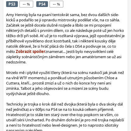
--
--
PS3
PS4
Amy Hennig byla na psaní tentokrát sama, bez dvou dalších side-
kicků a podařilo se ji opravdu mistrovsky podělat vše, na co sáhla.
Začátek se ještě docela slušně rozjede a líbilo se mi propojení
některých detailů s prvním dílem, co ale následuje poté už jen horko
těžko drží při sobě. Ať už je to rozlítaná výprava, jejíž opodstatnění je
příběhově vysvětleno dost kostrbatě, tak i některé kousky děje
natolik děravé, že si hráč plácá do čela s DS4 a podivuje se, co to
mělo
znamenat... Jestli bylo nevysvětlení celé
zápletky scénáristčiným záměrem nebo jen amatérismem se už asi
nedozvíme.
Mrzelo mě i plytké využití Eleny (která na scénu naskočí jak jinak než
na vlně WTF momentu) a poněkud utnutým působením Chloe a
Cuttera, kteří... prostě zmizí a už o nich do konce hry není ani
zmínka. Talbot a jeho objevování se a mizení ze scény budu
vydýchávat ještě dlouho.
Technicky je trojka o krok dál než dvojka (která byla o dva skoky dál
než jednička) a v 60fps na PS4 se na to kouká celkem příjemně.
Hratelností je to stále ten starý over-the-top popkorn se vším, co
utváří sérii Uncharted. Po druhém dohrání je pro mě trojka nejslabší
a není to hratelností nebo level-designen. Je to naprosto idiotsky
napsaným scénářem...