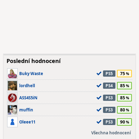
Poslední hodnocení
75
Buky Waste
PS5
85
lordhell
PS4
85
ASS4S5iN
PS3
80
muffin
PS3
90
Oleee11
PS3
Všechna hodnocení