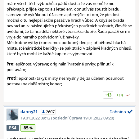
máte všech těch výbuchů a pádů dost a že vás nemůže nic
překvapit, přijde kapitola s letadlem, donutí vás spustit bradu,
samovolně vykřiknout úžasem a přemýšlet o tom, že jde dost
možná o tu nejlepší akční pasáž ve hrách vůbec. A když se brada
nevrací ani v následujících překrásných pouštních scénách, člověk se
uvědomí, že ta hra dělá některé věci sakra dobře. Řada pasáží se mi
vryje do herního podvědomí už navěky.
Mé drobné výtky (konec moc podobný dvojce, příběhová hluchá
místa, scénáristické berličky) se pak ztrácí v záplavě kladných ohlasů,
které bych mohl ke každé kapitole vyjmenovat.
Pro:
epičnost; výprava; originální hratelné prvky; přilnutí k
postavám;
Proti:
epičnost (taky); místy nesmyslný děj za účelem posunout
postavu na další místo; konec;
+13
+14
−1
danny21
2607
Dohráno
19.01.2022 09:12
(poslední úprava 19.01.2022 09:20)
85
PS4