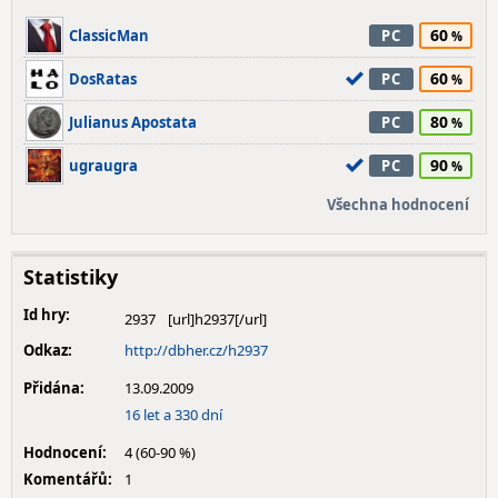
60
ClassicMan
PC
60
DosRatas
PC
80
Julianus Apostata
PC
90
ugraugra
PC
Všechna hodnocení
Statistiky
Id hry:
2937
Odkaz:
http://dbher.cz/h2937
Přidána:
13.09.2009
16 let a 330 dní
Hodnocení:
4 (60-90 %)
Komentářů:
1