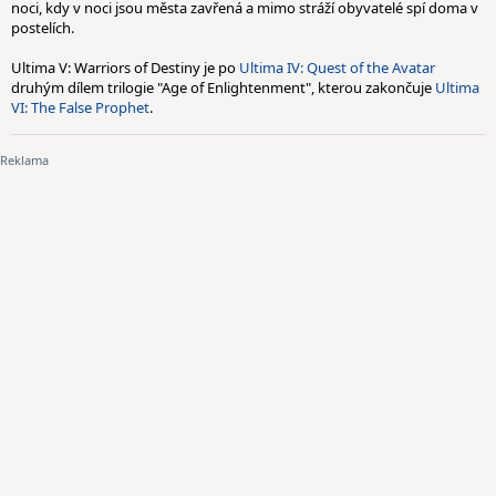
noci, kdy v noci jsou města zavřená a mimo stráží obyvatelé spí doma v
postelích.
Ultima V: Warriors of Destiny je po
Ultima IV: Quest of the Avatar
druhým dílem trilogie "Age of Enlightenment", kterou zakončuje
Ultima
VI: The False Prophet
.