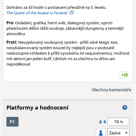
Dohráno za 43 hodin s postavami převážně na 5. levelu.
The Quest of the Avatar is Forever
Pro:
Ovládání, grafika, herní svět, dialogový systém, oproti
předchozím dílům těžší souboje, zábavnější dungeony a temnější
atmosféra
Proti:
Nevypilovaný soubojový systém - příliš silné Magic Axe,
nevybalancovaný systém kouzel (ty nejlepší jsou v podstatě
nedostupné vzhledem k příliš vysokému lvl-requirementu), možnost
mít aktivní jen jeden buff, LBritish mi za všechnu tu dřinu ani
nepoděkoval
+25
Všechny komentáře
Platformy a hodnocení
76
PC
4