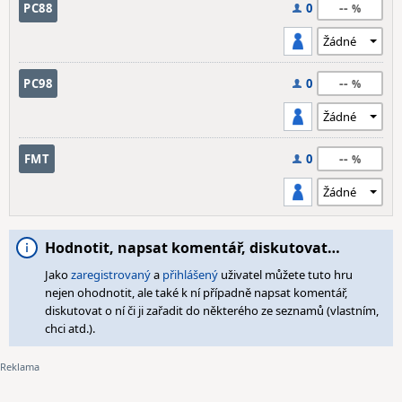
--
PC88
0
--
PC98
0
--
FMT
0
Hodnotit, napsat komentář, diskutovat…
Jako
zaregistrovaný
a
přihlášený
uživatel můžete tuto hru
nejen ohodnotit, ale také k ní případně napsat komentář,
diskutovat o ní či ji zařadit do některého ze seznamů (vlastním,
chci atd.).