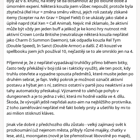
byly až v 8. kruhu, na který se dá dosáhnout až po dlouhé době a
úmorném expení. Některá kouzla jsem vůbec nepoužil, protože byla
zbytečná (Rel Hur = změna směru větru), jejich roli zastaly získané
itemy (Scepter na An Grav = Dispel Field) či se ukázaly jako slabé a
úplně naprd (Kal Xen = Call Animal). Nejvíc mě zklamalo, že aktivní
může být vždy jen jeden buff a jelikož je ke konci hry nutnost mít
aktivní Crown Lorda Britishe (neutralizuje některá kouzla nepřátel
jako Charm či Summon Daemon), tak odpadla kouzla Rel Tym
(Double Speed), In Sanct (Double Armor) a další. Z 45 kouzel ve
spellbooku jsem jich používal 10, nejčastěji se to ale smrsklo jen na 4.
Příjemné je, že z nepřátel vypadávají truhličky přímo během bitky,
často tedy překážejí v boji (dá se i takticky využít), ale ten pocit, kdy
truhlu otevřete a vypadne spousta předmětů, které musíte jeden po
druhém sebrat, je fajn. Velký pokrok je možnost označit aktivní
postavu a hýbat jen s ní, zatímco ostatní v partě jsou neaktivní a své
tahy automaticky přeskakují. Významně to ulehčuje pohyb v
dungeonech a je to jedna z věcí, která mi hodně vadila ve 4. dílu.
Škoda, že vývojáři ještě nepřidali auto-aim na nejbližšího protivníka.
Z toho zaměřování nepřátel mě fakt bolely prsty a ušetřilo by mi to
asi milion stisknutí kláves.
Jinak vše dobré z předchozího dílu zůstalo - velký zajímavý svět k
prozkoumání (už nejenom města, přibyly různé majáky, chatky v
lese, atd.), moongates (nově je lze přemisťovat libovolně po mapě),