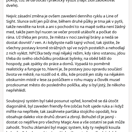
pokoji, což se dá občas i prakticky využít (např. židlí zablokovat
dveře).
Nejvíc zásadní změna je ovšem zavedení denního cyklu a Line of
Sight. Slunce svítí jen půl dne, během druhé půlky je tma jak v pytli,
takže nevidíte na krok a ani s pochodní to na mapě světa není žádný
med, takže jsem byl nucen se večer prostě utábořit a počkat do
rána. Už třeba jen proto, že města v noci zavírají brány a nedá se
dostat dovnitř / ven. A i kdybyste našli tajný vchod, tak zjistíte, že
všechny postavy kromě strážných spí ve svých postelích a nehodlají
z nich vylézt. NPCčka tedy mají nějaký režim, kdy ráno vstanou, jdou
třeba do svého obchůdku prodávat bylinky, na oběd běží do
hospody, pak zpátky do práce a domů. Vypadá to poměrně
realisticky a funguje to, hlavní je, že postavy jsou opravdu součástí
života ve městě, na rozdíl od 4. dílu, kde prostě jen stály na nějakém
obskurním místě v lese za potůčkem v rohu mapy a člověk musel
prozkoumat město do posledního políčka, aby si byl jistý, že někoho
nepřehlédl.
Soubojový systém byl také posunut vpřed, konečně se dá útočit
diagonálně, byl zaveden friendly-fire (občas holt ujede ruka a i když
míříte na nepřítele, tak zasáhnete parťáka stojícího opodál), hra
obsahuje daleko více druhů zbraní a zbrojí. Bohužel cíl je jasný -
dostat co nejdříve pro všechny Magic Axe a vše ostatní se pak může
zahodit. Trochu zklamání byl magic system, kdy ty nejlepší kouzla