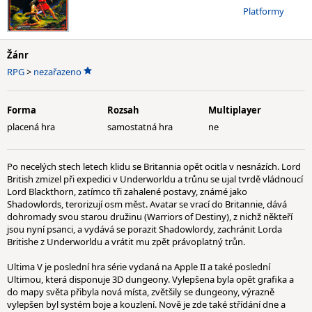
Platformy
Žánr
RPG
>
nezařazeno
Forma
Rozsah
Multiplayer
placená hra
samostatná hra
ne
Po necelých stech letech klidu se Britannia opět ocitla v nesnázích. Lord
British zmizel při expedici v Underworldu a trůnu se ujal tvrdě vládnoucí
Lord Blackthorn, zatímco tři zahalené postavy, známé jako
Shadowlords, terorizují osm měst. Avatar se vrací do Britannie, dává
dohromady svou starou družinu (Warriors of Destiny), z nichž někteří
jsou nyní psanci, a vydává se porazit Shadowlordy, zachránit Lorda
Britishe z Underworldu a vrátit mu zpět právoplatný trůn.
Ultima V je poslední hra série vydaná na Apple II a také poslední
Ultimou, která disponuje 3D dungeony. Vylepšena byla opět grafika a
do mapy světa přibyla nová místa, zvětšily se dungeony, výrazně
vylepšen byl systém boje a kouzlení. Nově je zde také střídání dne a