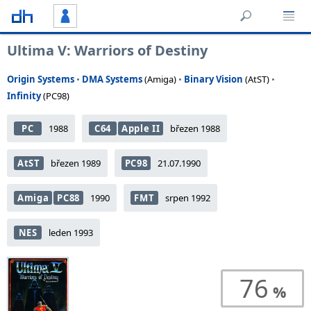
Ultima V: Warriors of Destiny
Origin Systems
•
DMA Systems
(Amiga)
•
Binary Vision
(AtST)
•
Infinity
(PC98)
PC
1988
C64
Apple II
březen 1988
AtST
březen 1989
PC98
21.07.1990
Amiga
PC88
1990
FMT
srpen 1992
NES
leden 1993
76