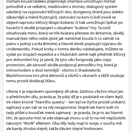
míchání kouzel (daleko příjemnější interface umožňující míchat
pohodlně a ve velkém), meditování u shrines, dialogový systém
založený na vypisování klíčových slov, dungeony (které jsou daleko
zábavnější a méně frustrující), cestování na koni či lodí (nově se
objevil naprosto klíčový létající koberec či hák umožňující šplhat po
horách) či skvělé propojení s obsahem "krabice" hry. Ta totiž
obsahovala minci, která ve hře Avatara přenese do Britannie, skvělý
manuál (bez něho nelze zjistit jak namíchat kouzla či co zahrát na
piáno v pokoji Lorda Britishe) a hlavně deník popisující výpravu do
Underworldu. Pokud kroky v tomto deníku následujete, můžete se
vydat po stopách expedice a v hlubinách země najít předmět klíčový
pro dokončení hry. Je jasné, že tyto věci fungovaly jako copy-
protection, ale zároveň skvěle podporují atmosféru hry, která je
mimochodem o dost temnější - všichni ti Shadowlordi,
Blackthornova tvrz plná démonů a vězňů v okovech a těžší souboje
tomu prostě dodávají šťávu.
Ultima V je neprávem opomíjený díl série. Zatímco všichni mluví jen
o předchozím dílu, pravda je, že pátý díl je v podstatě ve všem lepší.
Ve všem kromě "hlavního questu" - ten byl ve čtyřce prostě unikátní,
zajímavý a jen tak se na něj nezapomíná. Stejně tak herní svět mi
tady přišel o kousíček méně zajímavý - je pravda, že je to asi hlavně
tím, že spousta míst se zde objevuje znovu a už to na mě nepůsobilo
takovým "WoW" efektem. Oba díly tedy mají to svoje, v součtu mě
ale bavily zhruba stejně, takže dávám stejné hodnocení.