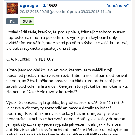
ugraugra
13988
Dohráno
20.12.2013 20:56
(poslední úprava 09.03.2018 11:46)
90
PC
Poslední díl série, který vyšel pro Apple II, ždímajíc z tohoto systému
naprosté maximum a poslední díl s vynikajícím keyboard-only
ovládáním. Ne vážně, bude se mi po něm stýskat. Ze začátku to trvá,
ale pak si zvyknete a píšete jak na stroji.
C, A, N, Enter, H, 9, N, I, Q, Y
Tímto jsem vyvolal kouzlo An Nox, kterým jsem vyléčil svojí
poisoned postavu, načež jsem rozbil tábor a nechal partu odpočívat
9 hodin, aniž bych někoho postavil na hlídku. Po probuzení jsem
zapálil pochodeň a hru uložil. Celé jsem to vyťukal během okamžiku.
No není to úžasně efektivní a kouzelné?
Výrazně zlepšena byla grafika, kdy už naprosto vážně můžu říct, že
je hezká a všechny ty roztomilé animace a detaily to krásně
podtrhují. Razantní změny se dočkaly hlavně dungeony, kde už
nenarazíte na nehezké barevně jednolité stěny, ale každý dungeon
je nějak stylizovaný - jeden vypadá jak vězení, další jak krtčí nora,
atd. Nově se také dá s věcmi hýbat - můžete třeba strkat nábytek po