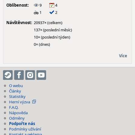
Oblíbenost:
9
4
1
2
Návštěvnost:
20937× (celkem)
137× (poslední měsíc)
10× (poslední týden)
0× (dnes)
Více
O webu
Články
Statistiky
Herní výzva
F.A.Q.
Nápověda
Odměny
Podpořte nás
Podmínky užívání
Kontakt a reklama