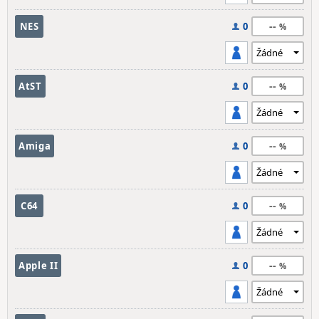
--
NES
0
--
AtST
0
--
Amiga
0
--
C64
0
--
Apple II
0