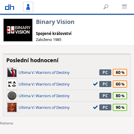
Binary Vision
Spojené království
Založeno 1985
Poslední hodnocení
60
Ultima V: Warriors of Destiny
PC
60
Ultima V: Warriors of Destiny
PC
80
Ultima V: Warriors of Destiny
PC
90
Ultima V: Warriors of Destiny
PC