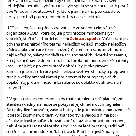
tenkrát ti chlápkové dělali, když tam měli na disketách výkvět
tehdejšího herního výběru. UFO bylo spolu se Scorched Earth první
dvě *moderní počítačové hry, které jsem hrál (na péé-céé, do té
doby jsem hrál pouze nemoderní hry na zx spektru).
UFO asi nemá cenu představovat. Jste ve vedení celosvětové
organizace XCOM, která bojuje proti hrozbě mimozemských
vetřelců, kteří dělají bordel na zemi
. Vaší zbraní jest
odvaha mezinárodního teamu nejlepších vojáků, mozky nejlepších
vědců a šikovné ruce teamu inženýrů, kteří jsou schopni zhmotnit
nejdivočejší vynálezy zrodivší se z v laboratořích vědeckého teamu,
který se neúnavně dnem i nocí snaží prolomit mimozemské patenty
(mají-li nějaké) a po vzoru staré dobré Číny je okopírovat.
Samozřejmě máte k ruce ještě nejlepší světové stíhačky a přepravní
stroje a veliký arzenál zbraní pro pozemní kontingenty vašich
vojáků. Boj proti mimozemské selance se defakto odehrává na 3
úrovních.
* V geostrategickém režimu, kdy máte přehled o celé planetě, zde
stavíte základny a snažíte se pokrývat jejich radarovým signálem
části obydleného světa, vaše stíhačky zde pronásledují mimozemské
lodě (průzkumníky, bitevníky, transporty) a vedou s nima boj -
ačkoliv je lepší je spíše stínovat a počkat až si sami sednou na zem,
neb lépe je získat nepřátelskou loď v co nejlepším stavu, radši než
sestřelenou hromadu kouřících trosek. Patří sem ještě mapy a