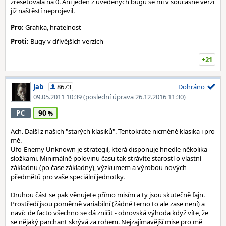
zresetovala na 0. Ani jeden z uvedených bugů se mi v současné verzi
již naštěstí neprojevil.
Pro:
Grafika, hratelnost
Proti:
Bugy v dřívějších verzích
+21
Jab
8673
Dohráno
09.05.2011 10:39
(poslední úprava 26.12.2016 11:30)
90
PC
Ach. Další z našich "starých klasiků". Tentokráte nicméně klasika i pro
mě.
Ufo-Enemy Unknown je strategií, která disponuje hnedle několika
složkami. Minimálně polovinu času tak strávíte starostí o vlastní
základnu (po čase základny), výzkumem a výrobou nových
předmětů pro vaše speciální jednotky.
Druhou část se pak věnujete přímo misím a ty jsou skutečně fajn.
Prostředí jsou poměrně variabilní (žádné terno to ale zase není) a
navíc de facto všechno se dá zničit - obrovská výhoda když víte, že
se nějaký parchant skrývá za rohem. Nejzajímavější mise pro mě