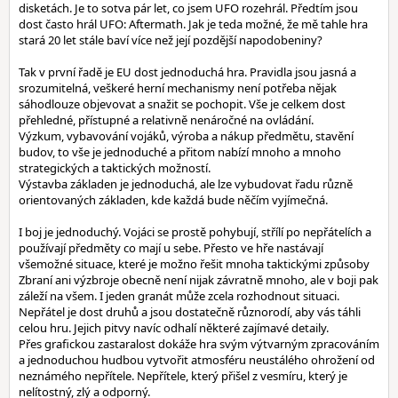
disketách. Je to sotva pár let, co jsem UFO rozehrál. Předtím jsou
dost často hrál UFO: Aftermath. Jak je teda možné, že mě tahle hra
stará 20 let stále baví více než její pozdější napodobeniny?
Tak v první řadě je EU dost jednoduchá hra. Pravidla jsou jasná a
srozumitelná, veškeré herní mechanismy není potřeba nějak
sáhodlouze objevovat a snažit se pochopit. Vše je celkem dost
přehledné, přístupné a relativně nenáročné na ovládání.
Výzkum, vybavování vojáků, výroba a nákup předmětu, stavění
budov, to vše je jednoduché a přitom nabízí mnoho a mnoho
strategických a taktických možností.
Výstavba základen je jednoduchá, ale lze vybudovat řadu různě
orientovaných základen, kde každá bude něčím vyjímečná.
I boj je jednoduchý. Vojáci se prostě pohybují, střílí po nepřátelích a
používají předměty co mají u sebe. Přesto ve hře nastávají
všemožné situace, které je možno řešit mnoha taktickými způsoby
Zbraní ani výzbroje obecně není nijak závratně mnoho, ale v boji pak
záleží na všem. I jeden granát může zcela rozhodnout situaci.
Nepřátel je dost druhů a jsou dostatečně různorodí, aby vás táhli
celou hru. Jejich pitvy navíc odhalí některé zajímavé detaily.
Přes grafickou zastaralost dokáže hra svým výtvarným zpracováním
a jednoduchou hudbou vytvořit atmosféru neustálého ohrožení od
neznámého nepřítele. Nepřítele, který přišel z vesmíru, který je
nelítostný, zlý a odporný.