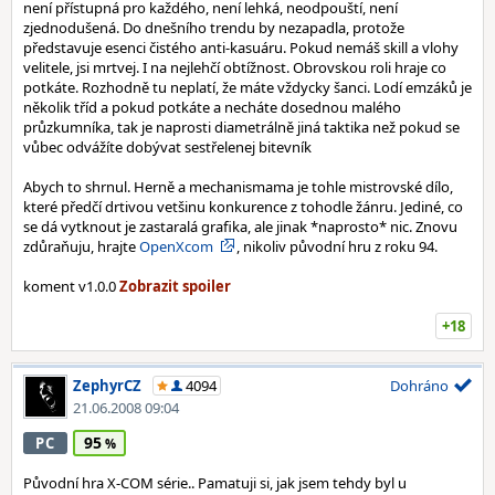
není přístupná pro každého, není lehká, neodpouští, není
zjednodušená. Do dnešního trendu by nezapadla, protože
představuje esenci čistého anti-kasuáru. Pokud nemáš skill a vlohy
velitele, jsi mrtvej. I na nejlehčí obtížnost. Obrovskou roli hraje co
potkáte. Rozhodně tu neplatí, že máte vždycky šanci. Lodí emzáků je
několik tříd a pokud potkáte a necháte dosednou malého
průzkumníka, tak je naprosti diametrálně jiná taktika než pokud se
vůbec odvážíte dobývat sestřelenej bitevník
Abych to shrnul. Herně a mechanismama je tohle mistrovské dílo,
které předčí drtivou vetšinu konkurence z tohodle žánru. Jediné, co
se dá vytknout je zastaralá grafika, ale jinak *naprosto* nic. Znovu
zdůraňuju, hrajte
OpenXcom
, nikoliv původní hru z roku 94.
koment v1.0.0
+18
ZephyrCZ
4094
Dohráno
21.06.2008 09:04
95
PC
Původní hra X-COM série.. Pamatuji si, jak jsem tehdy byl u