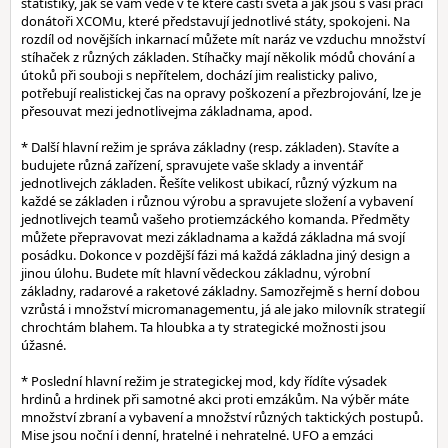
statistiky, jak se vám vede v té které části světa a jak jsou s vaší prací
donátoři XCOMu, které představují jednotlivé státy, spokojeni. Na
rozdíl od novějších inkarnací můžete mít naráz ve vzduchu množství
stíhaček z různých základen. Stíhačky mají několik módů chování a
útoků při souboji s nepřítelem, dochází jim realisticky palivo,
potřebují realistickej čas na opravy poškození a přezbrojování, lze je
přesouvat mezi jednotlivejma základnama, apod.
* Další hlavní režim je správa základny (resp. základen). Stavíte a
budujete různá zařízení, spravujete vaše sklady a inventář
jednotlivejch základen. Řešíte velikost ubikací, různý výzkum na
každé se základen i různou výrobu a spravujete složení a vybavení
jednotlivejch teamů vašeho protiemzáckého komanda. Předměty
můžete přepravovat mezi základnama a každá základna má svojí
posádku. Dokonce v pozdější fázi má každá základna jiný design a
jinou úlohu. Budete mít hlavní vědeckou základnu, výrobní
základny, radarové a raketové základny. Samozřejmě s herní dobou
vzrůstá i množství micromanagementu, já ale jako milovník strategií
chrochtám blahem. Ta hloubka a ty strategické možnosti jsou
úžasné.
* Poslední hlavní režim je strategickej mod, kdy řídíte výsadek
hrdinů a hrdinek při samotné akci proti emzákům. Na výběr máte
množství zbraní a vybavení a množství různých taktických postupů.
Mise jsou noční i denní, hratelné i nehratelné. UFO a emzáci