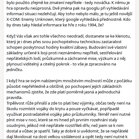
bylo použito zřejmě ke zmatení nepřítele - tedy nováčka. K němu je
hra opravdu neúprosná. Dvě jména pak na googlu při vyhledávání
informací situaci nezlehčují. Aby toho nebylo málo, je tu ještě novější
X-COM: Enemy Unknown, který google vyhledává přednostně. Kdo
by dnes taky hledal informace ke hře z roku 1994, že?
Když Vás však ani tohle všechno neodradí, dostanete se ke klenotu,
který je i dnes přes svou pochopitelnou technickou zastaralost
schopen poskytnout hodiny kvalitní zábavy. Budování své vlastní
základny určené k boji proti neznámému nepříteli, sestřelování
nepřátelských lodí, průzkumné a záchranné mise, výzkum a z něj
plynoucí viditelný a citelný pokrok - to vše je zpracováno na
jedničku.
I když hra se svým nabízeným množstvím možností může z počátku
působit nepřehledně a obtížně, po pochopení jejích základních
mechanismů zjistíte, že zde platí poměrně jasná a jednoduchá
pravidla.
Trpělivost růže přináší a zde to platí bez výjimky, občas tedy není na
škodu rozmístit vojáky do krytu a pouze vyčkávat, popřípadě
využívat postradatelné vojáky jako průzkumníky. Téměř není nutné
plnit mise v noci, které se mi hned při prvním rozehrání staly
osudnými, jelikož mě nepřátele rozstříleli dřív, než jsem se k nim
dostal a vůbec je spatřil. Taky je dobré si uvědomit, že se nepřátelé
dají likvidovat na dost velkou vzdálenost a opět tedy není nutné k