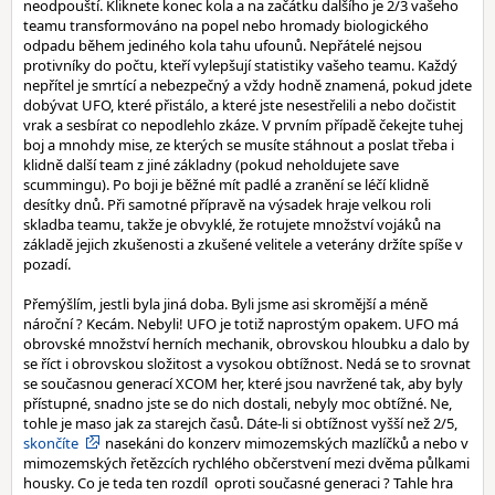
neodpouští. Kliknete konec kola a na začátku dalšího je 2/3 vašeho
teamu transformováno na popel nebo hromady biologického
odpadu během jediného kola tahu ufounů. Nepřátelé nejsou
protivníky do počtu, kteří vylepšují statistiky vašeho teamu. Každý
nepřítel je smrtící a nebezpečný a vždy hodně znamená, pokud jdete
dobývat UFO, které přistálo, a které jste nesestřelili a nebo dočistit
vrak a sesbírat co nepodlehlo zkáze. V prvním případě čekejte tuhej
boj a mnohdy mise, ze kterých se musíte stáhnout a poslat třeba i
klidně další team z jiné základny (pokud neholdujete save
scummingu). Po boji je běžné mít padlé a zranění se léčí klidně
desítky dnů. Při samotné přípravě na výsadek hraje velkou roli
skladba teamu, takže je obvyklé, že rotujete množství vojáků na
základě jejich zkušenosti a zkušené velitele a veterány držíte spíše v
pozadí.
Přemýšlím, jestli byla jiná doba. Byli jsme asi skromější a méně
nároční ? Kecám. Nebyli! UFO je totiž naprostým opakem. UFO má
obrovské množství herních mechanik, obrovskou hloubku a dalo by
se říct i obrovskou složitost a vysokou obtížnost. Nedá se to srovnat
se současnou generací XCOM her, které jsou navržené tak, aby byly
přístupné, snadno jste se do nich dostali, nebyly moc obtížné. Ne,
tohle je maso jak za starejch časů. Dáte-li si obtížnost vyšší než 2/5,
skončíte
nasekáni do konzerv mimozemských mazlíčků a nebo v
mimozemských řetězcích rychlého občerstvení mezi dvěma půlkami
housky. Co je teda ten rozdíl oproti současné generaci ? Tahle hra