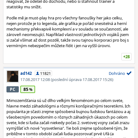
reagovat, že odešel do důchodu, nebo si stahnout trainer a
statistiky mu snížit.
Podle mě je must-play hra pro všechny fanoušky her jako celku,
nejen protože je to legenda, ale grafika je pořád snesitelná a herní
mechanismy překvapivě komplexní a v souladu se současností, ale
zároveň neomezující. Například vlastností jednotlivých vojáků jsem
si začal všímat až dost pozdě, takže svou tajnou korporaci pro boj s
vermírným nebezpečím můžete řídit i jen na vyšší úrovni.
+28
ad142
11821
Dohráno
17.08.2017 12:08
(poslední úprava 17.08.2017 15:26)
85
PC
Mimozemšťania sú už dlho veľkým fenoménom po celom svete,
hlavne medzi záhadológmi a rôznymi konšpiračnými teoretikmi. Ich
popularita je sčasti zrejme spôsobená bujnou ľudskou fantáziou a aj
všeobecným povedomím o rôznych záhadných úkazoch po celom
svete, kde si ľudia začali niekedy počas 2. svetovej vojny začali zrazu
vymýšľať ich nové "vysvetlenia". Tie boli zrejme spôsobené tým, že
približne v tomto období začali ľudia pozorovať prvé Ufá (a