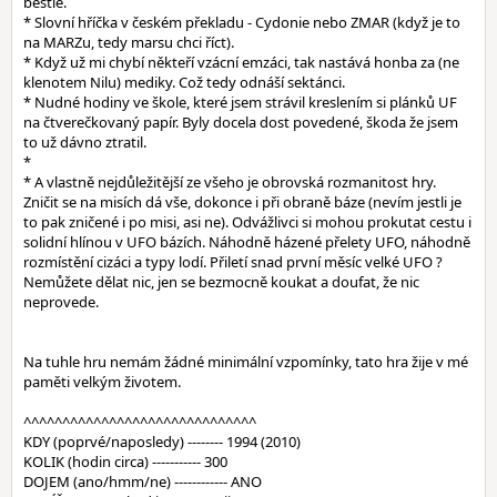
bestie.
* Slovní hříčka v českém překladu - Cydonie nebo ZMAR (když je to
na MARZu, tedy marsu chci říct).
* Když už mi chybí někteří vzácní emzáci, tak nastává honba za (ne
klenotem Nilu) mediky. Což tedy odnáší sektánci.
* Nudné hodiny ve škole, které jsem strávil kreslením si plánků UF
na čtverečkovaný papír. Byly docela dost povedené, škoda že jsem
to už dávno ztratil.
*
* A vlastně nejdůležitější ze všeho je obrovská rozmanitost hry.
Zničit se na misích dá vše, dokonce i při obraně báze (nevím jestli je
to pak zničené i po misi, asi ne). Odvážlivci si mohou prokutat cestu i
solidní hlínou v UFO bázích. Náhodně házené přelety UFO, náhodně
rozmístění cizáci a typy lodí. Přiletí snad první měsíc velké UFO ?
Nemůžete dělat nic, jen se bezmocně koukat a doufat, že nic
neprovede.
Na tuhle hru nemám žádné minimální vzpomínky, tato hra žije v mé
paměti velkým životem.
^^^^^^^^^^^^^^^^^^^^^^^^^^^^^^
KDY (poprvé/naposledy) -------- 1994 (2010)
KOLIK (hodin circa) ----------- 300
DOJEM (ano/hmm/ne) ------------ ANO