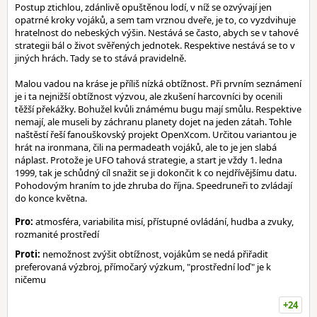
Postup ztichlou, zdánlivě opuštěnou lodí, v níž se ozvývají jen
opatrné kroky vojáků, a sem tam vrznou dveře, je to, co vyzdvihuje
hratelnost do nebeských výšin. Nestává se často, abych se v tahové
strategii bál o život svěřených jednotek. Respektive nestává se to v
jiných hrách. Tady se to stává pravidelně.
Malou vadou na kráse je příliš nízká obtížnost. Při prvním seznámení
je i ta nejnižší obtížnost výzvou, ale zkušení harcovníci by ocenili
těžší překážky. Bohužel kvůli známému bugu mají smůlu. Respektive
nemají, ale museli by záchranu planety dojet na jeden zátah. Tohle
naštěstí řeší fanouškovský projekt OpenXcom. Určitou variantou je
hrát na ironmana, čili na permadeath vojáků, ale to je jen slabá
náplast. Protože je UFO tahová strategie, a start je vždy 1. ledna
1999, tak je schůdný cíl snažit se ji dokončit k co nejdřívějšímu datu.
Pohodovým hraním to jde zhruba do října. Speedruneři to zvládají
do konce května.
Pro:
atmosféra, variabilita misí, přístupné ovládání, hudba a zvuky,
rozmanité prostředí
Proti:
nemožnost zvýšit obtížnost, vojákům se nedá přiřadit
preferovaná výzbroj, přímočarý výzkum, "prostřední loď" je k
ničemu
+24