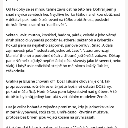
Od té doby se se mnou táhne závislost na této hře. Dohrál jsem jí
snad nejvíce ze všech her. Nejdříve horko těžko na lehkou obtížnost
v dětství, pak hodně trénování na těžkou obtížnost, poslední
dohrání levou zadní na "nadčlověk".
Sektan, levit, muton, krysklad, hadom, párák, celatid a jeho věrný
druh silacoid (vypadají podobně), etheral, sektanoh a kyberdisk.
Pokud jsem na nějakého zapoměl, pánové omluví. Snad. A další
zajímavosti jako "nedostatek jednotek času", "cizáci terorizují
Manilu" (hehe) a podobné dělali z Ufounů ještě větší zábavu. Děkuji
pane Němečku (když nepřekládal, dělal skvosty jako Mravenci, nebo
Vlak). I když asi neoficiální, stejně ho měl skoro každý. Tak leť,
záškodníku.
Grafika je [slušné chování off] boží! [slušné chování je on]. Tak
propracovaná, ručně kreslená (ještě lepší než ostatní DOSárny,
pokud můžu říct). Hodně času jsem kdysi strávil nad glóbem. V té
době to byl můj jediný kontakt s virtuálním modelem Země.
Hra je velice bohatá a zejména první mise, kdy je jednotka velice
mizerně vybavená, stojí za to. Umře často i čtvrtina mužstva,
protože bez brnění jsou vojáci koseni na první zásah.
A tak (prodat blbosti, nakoupit laviny a 22 vědců, postavit obytné