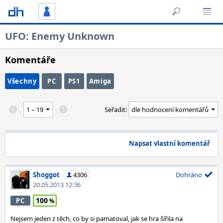
UFO: Enemy Unknown
Komentáře
Všechny
PC
PS1
Amiga
Seřadit:
Napsat vlastní komentář
Shoggot
4306
Dohráno
20.05.2013 12:36
100
PC
Nejsem jeden z těch, co by si pamatoval, jak se hra šířila na