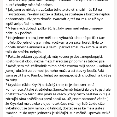
* Strach který jsem měl z temných chodeb cizáckých bází. Zdánlivě
pusté chodby mě děsí dodnes.
* Jak jsem se někdy na začátku tohoto století snažil hrát EU na
Playstationu. Pekelný zážitek a důkaz, že strategie a konzole nejdou
dohromady. Dřív jsem zkoušel Warcraft 2, též na Ps1. To už bylo
lepší, ael pořád nic moc.
* V temných dobách půlky 90. let, kdy jsem měl velmi omezený
přístup k počítači
* Na jednom teroru jsem měl plno výbuchů a hodně políček tam
hořelo. Do jednoho jsem vlezl vojákem a on začal hořet. Byla to
docela směšná animace a já se mu pár kol smál. Pak umřel a už mi
tolik do smíchu nebylo.
* Fakt, že sektani vypadají jak můj kocour je dost znepokojující.
Roztomilost obou nezná mezí. Páráci zas připomínají tátovo psa.
* Když jsem měl záškodník mimo bázi a zrovna mi jí napadli. Dokázal
jsem jí ubránit za pomocí jednoho muže a asi stovky loadů. Fakt
jsem se cítil jako Rambo, běhat po nebezpečných chodbách a krýt se
za rohy.
* Krysklad (SkladKrys?) a cizácký teror, to je dost smrtelná
kombinace. A také strašidelná. Samozřejmě, létající zbroje to jistí, ale
dostat takový teror jako první ze všech (který často nastává 22.1.) je
zdrcující rána a většinou první porážka. Už jenom samotné vědění,
že Krysklad má daleko víc jednotek času než moji lidé, že dokáže
vyběhnout ze tmy mimo viditelnost, dostat se až ke mě a ještě si
"mrdnout" do mých jednotek je skličující. Minimálně. Opravdu velké