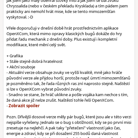
jak jsem jako malý odehrál stovky misí a jak jsem se bál zvuků
Chryssalida (nebo v českém překladu Krysklada) a tím pádem jsem
prakticky ani nemohl hrát mise, kde se tento mimozemšťan
vyskytoval. :-D
Vřele doporučuji v dnešní době hrát prostřednictvím aplikace
OpenXCom, která mimo opravy klasických bugů dokáže do hry
přidat řadu mechanik z dnešní doby. Plus existují i kompletní
modifikace, které mění celý svět.
+ Grafika
+ Stále stejně dobrá hratelnost
+ Akční souboje
- Aktuální verze obsahuje zvuky ve vyšší kvalitě, mně jako hráče
původní verze ale přijdou horší, protože např. úmrtí mimozemšťanů
je pozměněno tak, že řada různých ras zní naprosto stejně. Naštěstí
si lze v OpenXCom vybrat původní zvuky.
- Snadno se stane, že hráč uklikne a pošle vojáka kam nechce s tím,
že daná akce již nelze zrušit. Naštěstí tohle řeší OpenXCom.
-
Pozn. Dřívější dosové verze měly pár bugů, které jsou ale v této verzi
nejspíše vyřešeny. Jednalo se o bug s obtížností, kdy se po první misi
zresetuje na nejlehčí. A pak taky "přetečení" vlastností jako čas,
energie a zdraví, kdy se při dosažení 255 bodů daná vlastnost