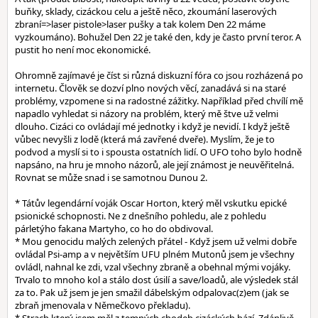
buňky, sklady, cizáckou celu a ještě něco, zkoumání laserových
zbraní=>laser pistole>laser pušky a tak kolem Den 22 máme
vyzkoumáno). Bohužel Den 22 je také den, kdy je často první teror. A
pustit ho není moc ekonomické.
Ohromně zajímavé je číst si různá diskuzní fóra co jsou rozházená po
internetu. Člověk se dozví plno nových věcí, zanadává si na staré
problémy, vzpomene si na radostné zážitky. Například před chvílí mě
napadlo vyhledat si názory na problém, který mě štve už velmi
dlouho. Cizáci co ovládají mé jednotky i když je nevidí. I když ještě
vůbec nevyšli z lodě (která má zavřené dveře). Myslím, že je to
podvod a myslí si to i spousta ostatních lidí. O UFO toho bylo hodně
napsáno, na hru je mnoho názorů, ale její známost je neuvěřitelná.
Rovnat se může snad i se samotnou Dunou 2.
* Tátův legendární voják Oscar Horton, který měl vskutku epické
psionické schopnosti. Ne z dnešního pohledu, ale z pohledu
párletýho fakana Martyho, co ho do obdivoval.
* Mou genocidu malých zelených přátel - Když jsem už velmi dobře
ovládal Psi-amp a v největším UFU plném Mutonů jsem je všechny
ovládl, nahnal ke zdi, vzal všechny zbraně a obehnal mými vojáky.
Trvalo to mnoho kol a stálo dost úsilí a save/loadů, ale výsledek stál
za to. Pak už jsem je jen smažil dábelským odpalovac(z)em (jak se
zbraň jmenovala v Němečkovo překladu).