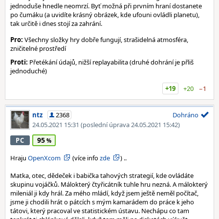
jednoduše hnedle neomrzí. Byť možná při prvním hraní dostanete
po čumáku (a uvidíte krásný obrázek, kde ufouni ovládli planetu),
tak určitě i dnes stojí za zahrání.
Pro:
Všechny složky hry dobře fungují, strašidelná atmosféra,
zničitelné prostředí
Proti:
Přetékání údajů, nižší replayabilita (druhé dohrání je přliš
jednoduché)
+19
+20
−1
ntz
2368
Dohráno
24.05.2021 15:31
(poslední úprava 24.05.2021 15:42)
95
PC
Hraju
OpenXcom
(více info
zde
) ..
Matka, otec, dědeček i babička tahových strategií, kde ovládáte
skupinu vojáčků. Málokterý čtyřicátník tuhle hru nezná. A málokterý
mileniál ji kdy hrál. Za mého mládí, když jsem ještě neměl počítač,
jsme ji chodili hrát o pátcích s mým kamarádem do práce k jeho
tátovi, který pracoval ve statistickém ústavu. Nechápu co tam