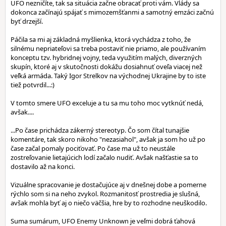
UFO nezničíte, tak sa situácia začne obracať proti vám. Vlády sa
dokonca začínajú spájať s mimozemšťanmi a samotný emzáci začnú
byť drzejší.
Páčila sa mi aj základná myšlienka, ktorá vychádza z toho, že
silnému nepriateľovi sa treba postaviť nie priamo, ale používaním
konceptu tzv. hybridnej vojny, teda využitím malých, diverzných
skupín, ktoré aj v skutočnosti dokážu dosiahnuť oveľa viacej než
veľká armáda. Taký Igor Strelkov na východnej Ukrajine by to iste
tiež potvrdil...:)
V tomto smere UFO exceluje a tu sa mu toho moc vytknúť nedá,
avšak....
...Po čase prichádza zákerný stereotyp. Čo som čítal tunajšie
komentáre, tak skoro nikoho "nezasiahol", avšak ja som ho už po
čase začal pomaly pociťovať. Po čase ma už to neustále
zostreľovanie lietajúcich lodí začalo nudiť. Avšak našťastie sa to
dostavilo až na konci.
Vizuálne spracovanie je dostačujúce aj v dnešnej dobe a pomerne
rýchlo som si na neho zvykol. Rozmanitosť prostredia je slušná,
avšak mohla byť aj o niečo väčšia, hre by to rozhodne neuškodilo.
Suma sumárum, UFO Enemy Unknown je veľmi dobrá ťahová