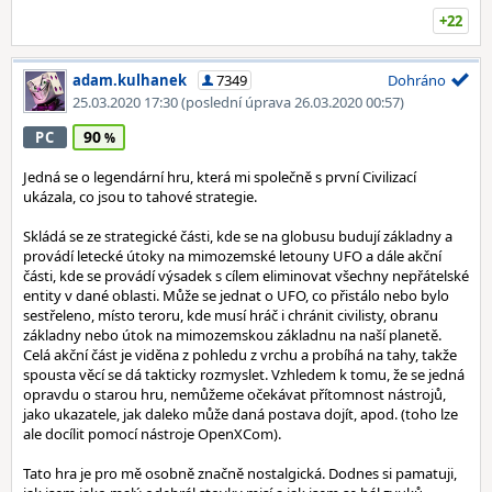
+22
adam.kulhanek
7349
Dohráno
25.03.2020 17:30
(poslední úprava 26.03.2020 00:57)
90
PC
Jedná se o legendární hru, která mi společně s první Civilizací
ukázala, co jsou to tahové strategie.
Skládá se ze strategické části, kde se na globusu budují základny a
provádí letecké útoky na mimozemské letouny UFO a dále akční
části, kde se provádí výsadek s cílem eliminovat všechny nepřátelské
entity v dané oblasti. Může se jednat o UFO, co přistálo nebo bylo
sestřeleno, místo teroru, kde musí hráč i chránit civilisty, obranu
základny nebo útok na mimozemskou základnu na naší planetě.
Celá akční část je viděna z pohledu z vrchu a probíhá na tahy, takže
spousta věcí se dá takticky rozmyslet. Vzhledem k tomu, že se jedná
opravdu o starou hru, nemůžeme očekávat přítomnost nástrojů,
jako ukazatele, jak daleko může daná postava dojít, apod. (toho lze
ale docílit pomocí nástroje OpenXCom).
Tato hra je pro mě osobně značně nostalgická. Dodnes si pamatuji,