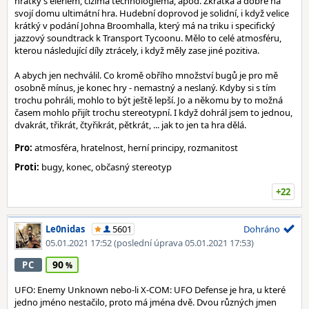
hrátky s eleriem, cizíma technologiema, apod. Zkrátka a dobře na
svojí domu ultimátní hra. Hudební doprovod je solidní, i když velice
krátký v podání Johna Broomhalla, který má na triku i specifický
jazzový soundtrack k Transport Tycoonu. Mělo to celé atmosféru,
kterou následující díly ztrácely, i když měly zase jiné pozitiva.
A abych jen nechválil. Co kromě obřího množství bugů je pro mě
osobně mínus, je konec hry - nemastný a neslaný. Kdyby si s tím
trochu pohráli, mohlo to být ještě lepší. Jo a někomu by to možná
časem mohlo přijít trochu stereotypní. I když dohrál jsem to jednou,
dvakrát, třikrát, čtyřikrát, pětkrát, ... jak to jen ta hra dělá.
Pro:
atmosféra, hratelnost, herní principy, rozmanitost
Proti:
bugy, konec, občasný stereotyp
+22
Le0nidas
5601
Dohráno
05.01.2021 17:52
(poslední úprava 05.01.2021 17:53)
90
PC
UFO: Enemy Unknown nebo-li X-COM: UFO Defense je hra, u které
jedno jméno nestačilo, proto má jména dvě. Dvou různých jmen