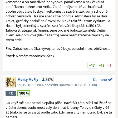
kamaráda a on tam divně pohyboval panáčkama a pak čekal až
panáčkama pohne protivník... Za pár dní jsem též zachraňoval
ubohé obyvatele lidských velkoměst a stavěl si základny schopné
odolat čemukoli. Hra mě absolutně pohltila. Atmosféra by se dala
krájet, graficky hodně na úrovni, zvukově taktéž. Strom výzkumu a
zbraní byl jedínečný a systém sestřelování létajících talířů též.
Tahová strategie jak řemen, série pro mě bohužel zemřela třetím
dílem. Ale první dva (hlavně tento) mám nesmazatelně zapsány ve
svém srdci
Pro:
Zábavnost, délka, vývoj, tahové boje, parádní intro, obtížnost.
Proti:
Nemám zásadních výtek.
+17
+18
−1
Marty McFly
3478
Dohráno
09.05.2011 01:03
(poslední úprava 03.07.2011 00:00)
100
PC
...a když mě po operaci slepáku přišel navštívit táta, slíbil mi, že až se
vrátím domů, budu moct celý den hrát Ufouny. To bylo někdy v 94-
95 (dalo by se to zjistit podle toho kdy jsem v tý nemocnici byl, ale ta
paměť).