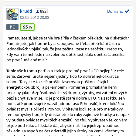
krudd
982
Dohráno
02.02.2012 20:08
95
PC
Pamatujete si, jak se tahle hra šířila v českém překladu na disketách?
Pamatujete, jak hodně byla zabugované třeba přetékání času u
jednotlivých vojáků tak, že jste začínali zase na začátku? Nebo to,
kdy vám to nehledě na zvolenou obtížnost, dalo opět začátečníka
po první udělané misi?
Tohle vše k tomu patřilo a i tak je pro mě první UFO nejlepší z celé
série. Zároveň určitě nejsem jediný, kdo to dohrál několikrát za
sebou. Taky jste to celé prošli s laserovou puškou, létající
energetickou zbrojí a psi-ampem? Poměrně promakané herní
principy jako přizpůsobování si výzkumu, výroby, vytváření nových
bází a chytlavé mise. To je prostě staré dobré UFO. Na začátku se v
podstatě připravujete na záhadnou rasu Ethereálů, kteří dokážou
ovládat mysl a přiletí si rovnou v bitevní lodi. To je pro mě takový
ten pomyslný bod, kdy dostanete do ruky zajímavé hračky a naopak
vy budete ovládat mysl těch emzáků, no tfuj. Vypitváte vše, co vám
příjde pod ruku a hledáte dál, abyste našli tu jejich zpropadnou
základnu a aspoň na čas odvrátili jejich útoky na Zemi. Všechny ty