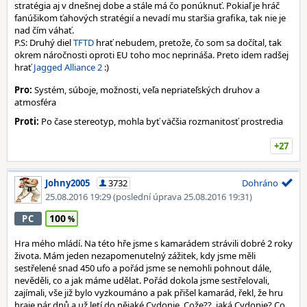
stratégia aj v dnešnej dobe a stále má čo ponúknuť. Pokiaľ je hráč
fanúšikom ťahových stratégií a nevadí mu staršia grafika, tak nie je
nad čím váhať.
P.S: Druhý diel
TFTD
hrať nebudem, pretože, čo som sa dočítal, tak
okrem náročnosti oproti EU toho moc neprináša. Preto idem radšej
hrať
Jagged Alliance 2
:)
Pro:
Systém, súboje, možnosti, veľa nepriateľských druhov a
atmosféra
Proti:
Po čase stereotyp, mohla byť väčšia rozmanitosť prostredia
+27
Johny2005
3732
Dohráno
25.08.2016 19:29
(poslední úprava 25.08.2016 19:31)
100
PC
Hra mého mládí. Na této hře jsme s kamarádem strávili dobré 2 roky
života. Mám jeden nezapomenutelný zážitek, kdy jsme měli
sestřelené snad 450 ufo a pořád jsme se nemohli pohnout dále,
nevěděli, co a jak máme udělat. Pořád dokola jsme sestřelovali,
zajímali, vše již bylo vyzkoumáno a pak přišel kamarád, řekl, že hru
hraje pár dnů a už letí do nějaké Cydonie. Cože??, jaká Cydonie? Co