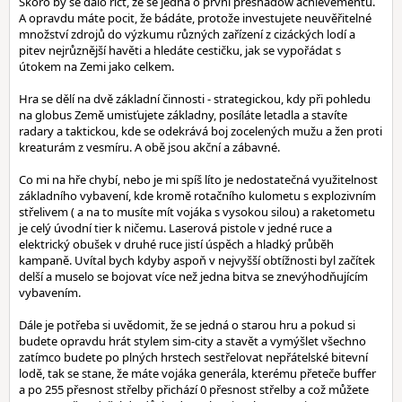
Skoro by se dalo říct, že se jedná o první preshadow achievementů.
A opravdu máte pocit, že bádáte, protože investujete neuvěřitelné
množství zdrojů do výzkumu různých zařízení z cizáckých lodí a
pitev nejrůznější havěti a hledáte cestičku, jak se vypořádat s
útokem na Zemi jako celkem.
Hra se dělí na dvě základní činnosti - strategickou, kdy při pohledu
na globus Země umisťujete základny, posíláte letadla a stavíte
radary a taktickou, kde se odekrává boj zocelených mužu a žen proti
kreaturám z vesmíru. A obě jsou akční a zábavné.
Co mi na hře chybí, nebo je mi spíš líto je nedostatečná využitelnost
základního vybavení, kde kromě rotačního kulometu s explozivním
střelivem ( a na to musíte mít vojáka s vysokou silou) a raketometu
je celý úvodní tier k ničemu. Laserová pistole v jedné ruce a
elektrický obušek v druhé ruce jistí úspěch a hladký průběh
kampaně. Uvítal bych kdyby aspoň v nejvyšší obtížnosti byl začítek
delší a muselo se bojovat více než jedna bitva se znevýhodňujícím
vybavením.
Dále je potřeba si uvědomit, že se jedná o starou hru a pokud si
budete opravdu hrát stylem sim-city a stavět a vymýšlet všechno
zatímco budete po plných hrstech sestřelovat nepřátelské bitevní
lodě, tak se stane, že máte vojáka generála, kterému přeteče buffer
a po 255 přesnost střelby přichází 0 přesnost střelby a což můžete