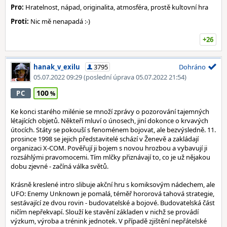
Pro:
Hratelnost, nápad, originalita, atmosféra, prostě kultovní hra
Proti:
Nic mě nenapadá :-)
+26
hanak_v_exilu
3795
Dohráno
05.07.2022 09:29
(poslední úprava 05.07.2022 21:54)
100
PC
Ke konci starého milénie se množí zprávy o pozorování tajemných
létajících objetů. Někteří mluví o únosech, jiní dokonce o krvavých
útocích. Státy se pokouší s fenoménem bojovat, ale bezvýsledně. 11.
prosince 1998 se jejich představitelé schází v Ženevě a zakládají
organizaci X-COM. Pověřují ji bojem s novou hrozbou a vybavují ji
rozsáhlými pravomocemi. Tím mlčky přiznávají to, co je už nějakou
dobu zjevné - začíná válka světů.
Krásně kreslené intro slibuje akční hru s komiksovým nádechem, ale
UFO: Enemy Unknown je pomalá, téměř hororová tahová strategie,
sestávající ze dvou rovin - budovatelské a bojové. Budovatelská část
ničím nepřekvapí. Slouží ke stavění základen v nichž se provádí
výzkum, výroba a trénink jednotek. V případě zjištění nepřátelské