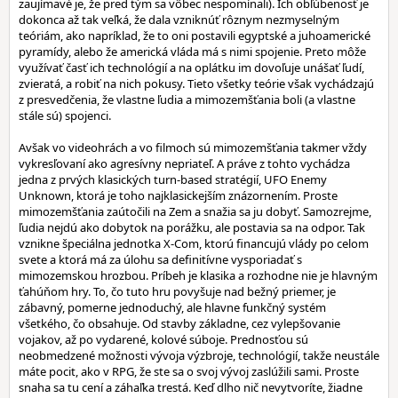
zaujímavé je, že pred tým sa vôbec nespomínali). Ich obľúbenosť je
dokonca až tak veľká, že dala vzniknúť rôznym nezmyselným
teóriám, ako napríklad, že to oni postavili egyptské a juhoamerické
pyramídy, alebo že americká vláda má s nimi spojenie. Preto môže
využívať časť ich technológií a na oplátku im dovoľuje unášať ľudí,
zvieratá, a robiť na nich pokusy. Tieto všetky teórie však vychádzajú
z presvedčenia, že vlastne ľudia a mimozemšťania boli (a vlastne
stále sú) spojenci.
Avšak vo videohrách a vo filmoch sú mimozemšťania takmer vždy
vykresľovaní ako agresívny nepriateľ. A práve z tohto vychádza
jedna z prvých klasických turn-based stratégií, UFO Enemy
Unknown, ktorá je toho najklasickejším znázornením. Proste
mimozemšťania zaútočili na Zem a snažia sa ju dobyť. Samozrejme,
ľudia nejdú ako dobytok na porážku, ale postavia sa na odpor. Tak
vznikne špeciálna jednotka X-Com, ktorú financujú vlády po celom
svete a ktorá má za úlohu sa definitívne vysporiadať s
mimozemskou hrozbou. Príbeh je klasika a rozhodne nie je hlavným
ťahúňom hry. To, čo tuto hru povyšuje nad bežný priemer, je
zábavný, pomerne jednoduchý, ale hlavne funkčný systém
všetkého, čo obsahuje. Od stavby základne, cez vylepšovanie
vojakov, až po vydarené, kolové súboje. Prednosťou sú
neobmedzené možnosti vývoja výzbroje, technológií, takže neustále
máte pocit, ako v RPG, že ste sa o svoj vývoj zaslúžili sami. Proste
snaha sa tu cení a záhaľka trestá. Keď dlho nič nevytvoríte, žiadne