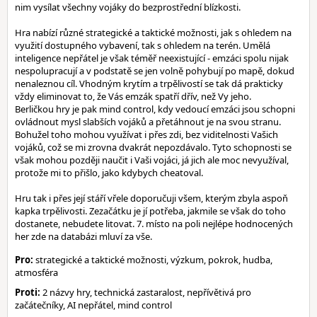
nim vysílat všechny vojáky do bezprostřední blízkosti.
Hra nabízí různé strategické a taktické možnosti, jak s ohledem na
využití dostupného vybavení, tak s ohledem na terén. Umělá
inteligence nepřátel je však téměř neexistující - emzáci spolu nijak
nespolupracují a v podstatě se jen volně pohybují po mapě, dokud
nenaleznou cíl. Vhodným krytím a trpělivostí se tak dá prakticky
vždy eliminovat to, že Vás emzák spatří dřív, než Vy jeho.
Berličkou hry je pak mind control, kdy vedoucí emzáci jsou schopni
ovládnout mysl slabších vojáků a přetáhnout je na svou stranu.
Bohužel toho mohou využívat i přes zdi, bez viditelnosti Vašich
vojáků, což se mi zrovna dvakrát nepozdávalo. Tyto schopnosti se
však mohou později naučit i Vaši vojáci, já jich ale moc nevyužíval,
protože mi to přišlo, jako kdybych cheatoval.
Hru tak i přes její stáří vřele doporučuji všem, kterým zbyla aspoň
kapka trpělivosti. Zezačátku je jí potřeba, jakmile se však do toho
dostanete, nebudete litovat. 7. místo na poli nejlépe hodnocených
her zde na databázi mluví za vše.
Pro:
strategické a taktické možnosti, výzkum, pokrok, hudba,
atmosféra
Proti:
2 názvy hry, technická zastaralost, nepřívětivá pro
začátečníky, AI nepřátel, mind control