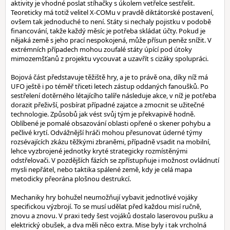
aktivity je vhodné poslat stíhačky s úkolem vetřelce sestřelit.
Teoreticky má totiž velitel X-COMu v pravdě diktátorské postavení,
ovšem tak jednoduché to není. Státy si nechaly pojistku v podobě
financování, takže každý měsíc je potřeba skládat účty. Pokud je
nějaká země s jeho prací nespokojená, může přísun peněz snížit. V
extrémních případech mohou zoufalé státy úpící pod útoky
mimozemšťanů z projektu vycouvat a uzavřít s cizáky spolupráci.
Bojová část představuje těžiště hry, a je to právě ona, díky níž má
UFO ještě i po téměř třiceti letech zástup oddaných fanoušků. Po
sestřelení dotěrného létajícího talíře následuje akce, v níž je potřeba
dorazit přeživší, posbírat případné zajatce a zmocnit se užitečné
technologie. Způsobů jak vést svůj tým je překvapivě hodně.
Oblíbené je pomalé obsazování oblasti opřené o skener pohybu a
pečlivé krytí. Odvážnější hráči mohou přesunovat úderné týmy
rozsévajících zkázu těžkými zbraněmi, případně vsadit na mobilní,
lehce vyzbrojené jednotky kryté strategicky rozmístěnými
odstřelovači. V pozdějších fázích se zpřístupňuje i možnost ovládnutí
mysli nepřátel, nebo taktika spálené země, kdy je celá mapa
metodicky přeorána plošnou destrukcí.
Mechaniky hry bohužel neumožňují vybavit jednotlivé vojáky
specifickou výzbrojí. To se musí udělat před každou misí ručně,
znovu a znovu. V praxi tedy šest vojáků dostalo laserovou pušku a
elektrický obušek, a dva měli něco extra. Mise byly i tak vrcholná