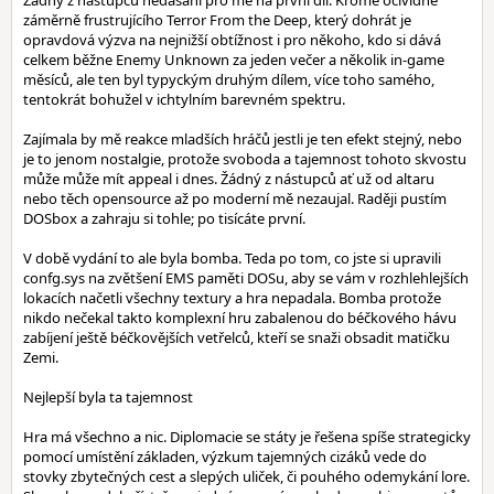
Žádný z nástupců nedásáhl pro mě na první díl. Kromě očividně
záměrně frustrujícího Terror From the Deep, který dohrát je
opravdová výzva na nejnižší obtížnost i pro někoho, kdo si dává
celkem běžne Enemy Unknown za jeden večer a několik in-game
měsíců, ale ten byl typyckým druhým dílem, více toho samého,
tentokrát bohužel v ichtylním barevném spektru.
Zajímala by mě reakce mladších hráčů jestli je ten efekt stejný, nebo
je to jenom nostalgie, protože svoboda a tajemnost tohoto skvostu
může může mít appeal i dnes. Žádný z nástupců ať už od altaru
nebo těch opensource až po moderní mě nezaujal. Raději pustím
DOSbox a zahraju si tohle; po tisícáte první.
V době vydání to ale byla bomba. Teda po tom, co jste si upravili
confg.sys na zvětšení EMS paměti DOSu, aby se vám v rozhlehlejších
lokacích načetli všechny textury a hra nepadala. Bomba protože
nikdo nečekal takto komplexní hru zabalenou do béčkového hávu
zabíjení ještě béčkovějších vetřelců, kteří se snaži obsadit matičku
Zemi.
Nejlepší byla ta tajemnost
Hra má všechno a nic. Diplomacie se státy je řešena spíše strategicky
pomocí umístění základen, výzkum tajemných cizáků vede do
stovky zbytečných cest a slepých uliček, či pouhého odemykání lore.