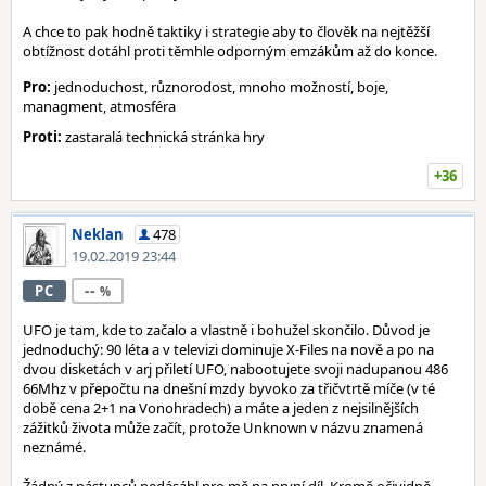
A chce to pak hodně taktiky i strategie aby to člověk na nejtěžší
obtížnost dotáhl proti těmhle odporným emzákům až do konce.
Pro:
jednoduchost, různorodost, mnoho možností, boje,
managment, atmosféra
Proti:
zastaralá technická stránka hry
+36
Neklan
478
19.02.2019 23:44
--
PC
UFO je tam, kde to začalo a vlastně i bohužel skončilo. Důvod je
jednoduchý: 90 léta a v televizi dominuje X-Files na nově a po na
dvou disketách v arj přiletí UFO, nabootujete svoji nadupanou 486
66Mhz v přepočtu na dnešní mzdy byvoko za třičvtrtě míče (v té
době cena 2+1 na Vonohradech) a máte a jeden z nejsilnějších
zážitků života může začít, protože Unknown v názvu znamená
neznámé.