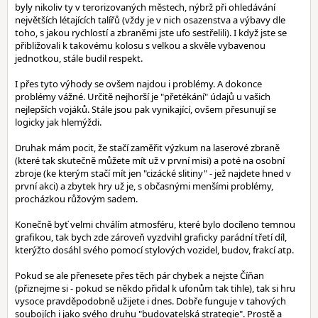
byly nikoliv ty v terorizovaných městech, nýbrž při ohledávání
největších létajících talířů (vždy je v nich osazenstva a výbavy dle
toho, s jakou rychlostí a zbraněmi jste ufo sestřelili). I když jste se
přibližovali k takovému kolosu s velkou a skvěle vybavenou
jednotkou, stále budil respekt.
I přes tyto výhody se ovšem najdou i problémy. A dokonce
problémy vážné. Určitě nejhorší je "přetékání" údajů u vašich
nejlepších vojáků. Stále jsou pak vynikající, ovšem přesunují se
logicky jak hlemýždi.
Druhak mám pocit, že stačí zaměřit výzkum na laserové zbraně
(které tak skutečně můžete mít už v první misi) a poté na osobní
zbroje (ke kterým stačí mít jen "cizácké slitiny" - jež najdete hned v
první akci) a zbytek hry už je, s občasnými menšími problémy,
procházkou růžovým sadem.
Konečně byť velmi chválím atmosféru, které bylo docíleno temnou
grafikou, tak bych zde zároveň vyzdvihl graficky parádní třetí díl,
kterýžto dosáhl svého pomocí stylových vozidel, budov, frakcí atp.
Pokud se ale přenesete přes těch pár chybek a nejste Číňan
(přiznejme si - pokud se někdo přidal k ufonům tak tihle), tak si hru
vysoce pravděpodobně užijete i dnes. Dobře funguje v tahových
soubojích i jako svého druhu "budovatelská strategie". Prostě a