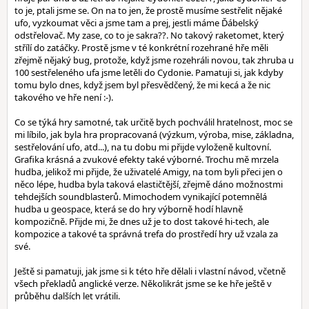
to je, ptali jsme se. On na to jen, že prostě musíme sestřelit nějaké
ufo, vyzkoumat věci a jsme tam a prej, jestli máme Ďábelský
odstřelovač. My zase, co to je sakra??. No takový raketomet, který
střílí do zatáčky. Prostě jsme v té konkrétní rozehrané hře měli
zřejmě nějaký bug, protože, když jsme rozehráli novou, tak zhruba u
100 sestřeleného ufa jsme letěli do Cydonie. Pamatuji si, jak kdyby
tomu bylo dnes, když jsem byl přesvědčený, že mi kecá a že nic
takového ve hře není :-).
Co se týká hry samotné, tak určitě bych pochválil hratelnost, moc se
mi líbilo, jak byla hra propracovaná (výzkum, výroba, mise, základna,
sestřelování ufo, atd...), na tu dobu mi přijde vyloženě kultovní.
Grafika krásná a zvukové efekty také výborné. Trochu mě mrzela
hudba, jelikož mi přijde, že uživatelé Amigy, na tom byli přeci jen o
něco lépe, hudba byla taková elastičtější, zřejmě dáno možnostmi
tehdejších soundblasterů. Mimochodem vynikající potemnělá
hudba u geospace, která se do hry výborně hodí hlavně
kompozičně. Přijde mi, že dnes už je to dost takové hi-tech, ale
kompozice a takové ta správná trefa do prostředí hry už vzala za
své.
Ještě si pamatuji, jak jsme si k této hře dělali i vlastní návod, včetně
všech překladů anglické verze. Několikrát jsme se ke hře ještě v
průběhu dalších let vrátili.