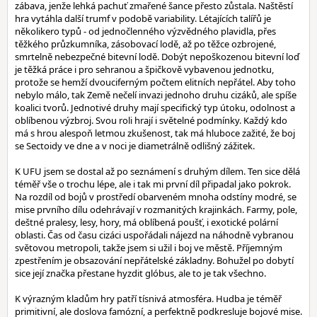
zábava, jenže lehká pachuť zmařené šance přesto zůstala. Naštěstí
hra vytáhla další trumf v podobě variability. Létajících talířů je
několikero typů - od jednočlenného výzvědného plavidla, přes
těžkého průzkumníka, zásobovací lodě, až po těžce ozbrojené,
smrtelně nebezpečné bitevní lodě. Dobýt nepoškozenou bitevní loď
je těžká práce i pro sehranou a špičkově vybavenou jednotku,
protože se hemží dvouciferným počtem elitních nepřátel. Aby toho
nebylo málo, tak Země nečelí invazi jednoho druhu cizáků, ale spíše
koalici tvorů. Jednotivé druhy mají specifický typ útoku, odolnost a
oblíbenou výzbroj. Svou roli hrají i světelné podmínky. Každý kdo
má s hrou alespoň letmou zkušenost, tak má hluboce zažité, že boj
se Sectoidy ve dne a v noci je diametrálně odlišný zážitek.
K UFU jsem se dostal až po seznámení s druhým dílem. Ten sice dělá
téměř vše o trochu lépe, ale i tak mi první díl připadal jako pokrok.
Na rozdíl od bojů v prostředí obarveném mnoha odstíny modré, se
mise prvního dílu odehrávají v rozmanitých krajinkách. Farmy, pole,
deštné pralesy, lesy, hory, má oblíbená poušť, i exotické polární
oblasti. Čas od času cizáci uspořádali nájezd na náhodně vybranou
světovou metropoli, takže jsem si užil i boj ve městě. Příjemným
zpestřením je obsazování nepřátelské základny. Bohužel po dobytí
sice její značka přestane hyzdit glóbus, ale to je tak všechno.
K výrazným kladům hry patří tísnivá atmosféra. Hudba je téměř
primitivní, ale doslova famózní, a perfektně podkresluje bojové mise.