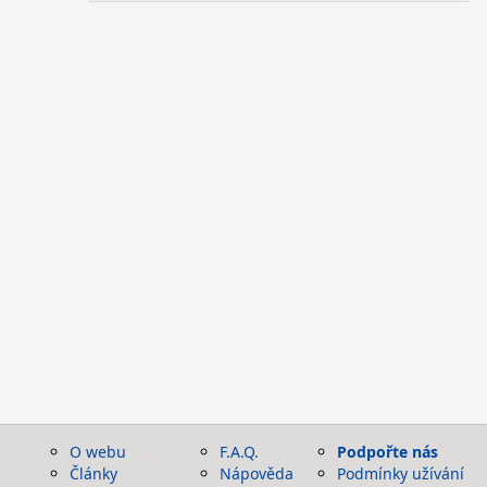
O webu
F.A.Q.
Podpořte nás
Články
Nápověda
Podmínky užívání