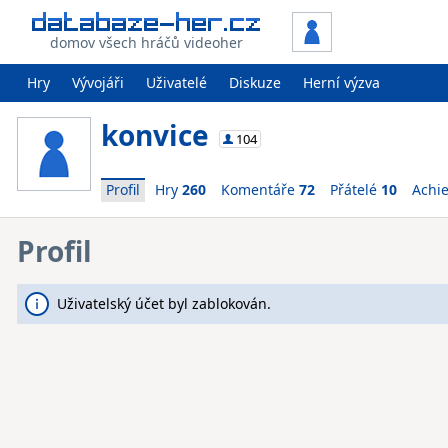
domov všech hráčů videoher
Hry
Vývojáři
Uživatelé
Diskuze
Herní výzva
konvice
104
Profil
Hry
260
Komentáře
72
Přátelé
10
Achi
Profil
Uživatelský účet byl zablokován.