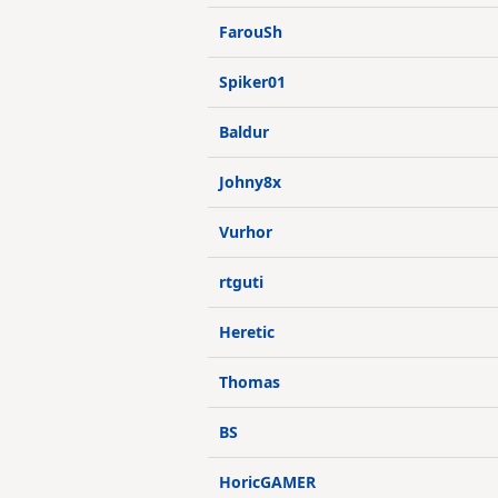
FarouSh
Spiker01
Baldur
Johny8x
Vurhor
rtguti
Heretic
Thomas
BS
HoricGAMER