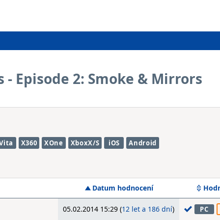
 - Episode 2: Smoke & Mirrors
Vita
X360
XOne
XboxX/S
iOS
Android
Datum hodnocení
Hodn
05.02.2014 15:29 (
12 let a 186 dní
)
PC