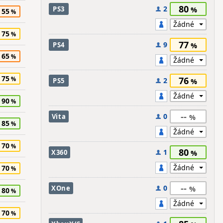
80
2
PS3
55
75
77
9
PS4
65
75
76
2
PS5
90
--
0
Vita
85
70
80
1
X360
70
--
0
XOne
80
70