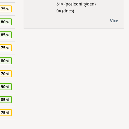
61× (poslední týden)
75
0× (dnes)
Více
80
85
75
80
70
90
85
75