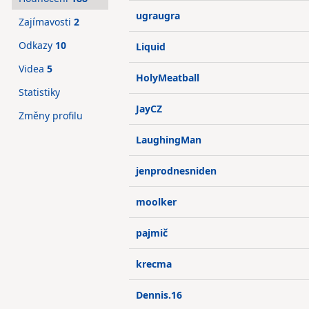
ugraugra
Zajímavosti
2
Odkazy
10
Liquid
Videa
5
HolyMeatball
Statistiky
JayCZ
Změny profilu
LaughingMan
jenprodnesniden
moolker
pajmič
krecma
Dennis.16