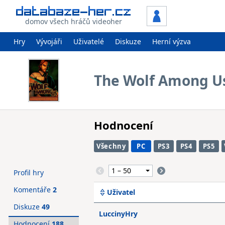
domov všech hráčů videoher
Hry
Vývojáři
Uživatelé
Diskuze
Herní výzva
The Wolf Among Us
Hodnocení
Všechny
PC
PS3
PS4
PS5
Profil hry
Komentáře
2
Uživatel
Diskuze
49
LuccinyHry
Hodnocení
188