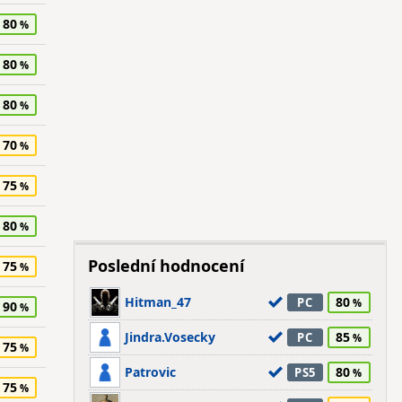
80
80
80
70
75
80
Poslední hodnocení
75
Hitman_47
80
PC
90
Jindra.Vosecky
85
PC
75
Patrovic
80
PS5
75