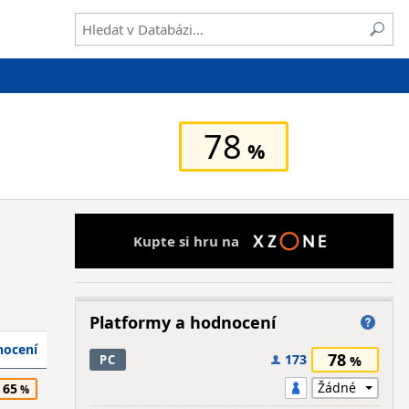
78
Kupte si hru na
Platformy a hodnocení
ocení
78
173
PC
65