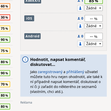
85
1
XboxX/S
60
30
--
0
iOS
75
--
0
Android
90
75
Hodnotit, napsat komentář,
80
diskutovat…
Jako
zaregistrovaný
a
přihlášený
uživatel
90
můžete tuto hru nejen ohodnotit, ale také k
ní případně napsat komentář, diskutovat o
70
ní či ji zařadit do některého ze seznamů
(vlastním, chci atd.).
80
80