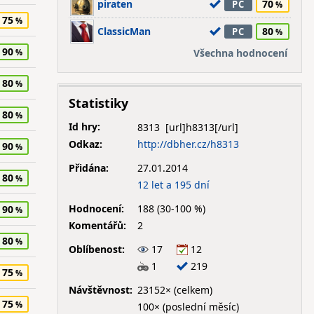
piraten
70
PC
75
ClassicMan
80
PC
90
Všechna hodnocení
80
Statistiky
80
Id hry:
8313
Odkaz:
http://dbher.cz/h8313
90
Přidána:
27.01.2014
80
12 let a 195 dní
Hodnocení:
188 (30-100 %)
90
Komentářů:
2
80
Oblíbenost:
17
12
1
219
75
Návštěvnost:
23152× (celkem)
75
100× (poslední měsíc)