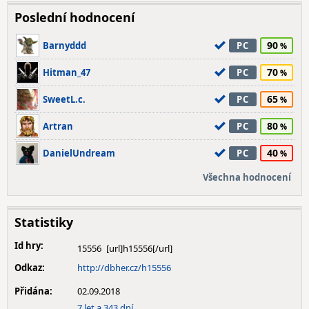
Poslední hodnocení
90
Barnyddd
PC
70
Hitman_47
PC
65
SweetL.c.
PC
80
Artran
PC
40
DanielUndream
PC
Všechna hodnocení
Statistiky
Id hry:
15556
Odkaz:
http://dbher.cz/h15556
Přidána:
02.09.2018
7 let a 343 dní