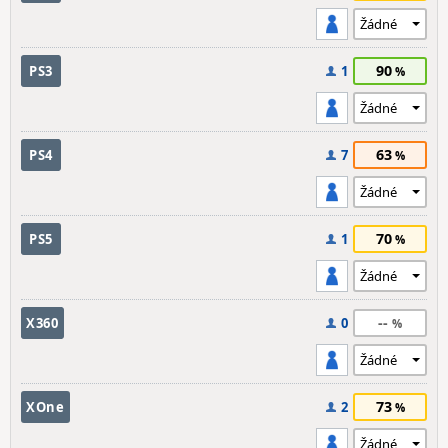
90
PS3
1
63
PS4
7
70
PS5
1
--
X360
0
73
XOne
2