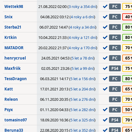
75
Wettek98
21.08.2022 02:00 (
3 roky a 354 dní
)
PC
40
Snix
04.08.2022 03:12 (
4 roky a 6 dní
)
PC
80
Sterba21
06.07.2022 14:47 (
4 roky a 34 dní
)
PC
80
Krtkin
10.04.2022 21:33 (
4 roky a 121 dní
)
PC
70
MATADOR
20.02.2022 21:37 (
4 roky a 170 dní
)
PC
65
henrycruel
24.05.2021 04:53 (
5 let a 78 dní
)
PC
75
Maxfriik
02.05.2021 23:26 (
5 let a 99 dní
)
PS4
80
TessDragon
06.03.2021 14:17 (
5 let a 156 dní
)
PC
65
Katt
17.01.2021 20:13 (
5 let a 204 dní
)
PC
70
Releon
06.11.2020 20:35 (
5 let a 276 dní
)
PC
50
Psyx
01.11.2020 04:33 (
5 let a 282 dní
)
PC
70
tomasino97
18.09.2020 16:36 (
5 let a 325 dní
)
PS4
65
Beruna33
22.08.2020 20:15 (
5 let a 352 dní
)
PS4