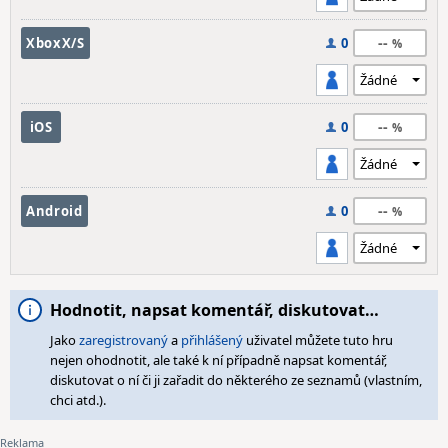
--
XboxX/S
0
--
iOS
0
--
Android
0
Hodnotit, napsat komentář, diskutovat…
Jako
zaregistrovaný
a
přihlášený
uživatel můžete tuto hru
nejen ohodnotit, ale také k ní případně napsat komentář,
diskutovat o ní či ji zařadit do některého ze seznamů (vlastním,
chci atd.).