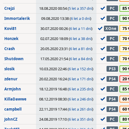
85
Crejzi
18.08.2020 00:54 (
5 let a 357 dní
)
PC
90
Immortalerik
09.08.2020 13:38 (
6 let a 0 dní
)
PC
75
Kovi81
30.07.2020 00:26 (
6 let a 11 dní
)
XOne
70
Honzek
02.07.2020 18:09 (
6 let a 38 dní
)
PC
70
Crash
20.05.2020 23:31 (
6 let a 81 dní
)
PC
70
Shutdown
17.05.2020 21:54 (
6 let a 84 dní
)
PC
90
slosik
10.03.2020 22:46 (
6 let a 152 dní
)
PS3
20
zdenur
20.02.2020 16:24 (
6 let a 171 dní
)
PS4
85
ArmJohn
18.12.2019 16:48 (
6 let a 235 dní
)
PC
60
KillaDawwe
08.12.2019 08:30 (
6 let a 246 dní
)
PS4
60
campbell
22.11.2019 17:44 (
6 let a 261 dní
)
PS4
80
JohnCZ
24.08.2019 17:10 (
6 let a 351 dní
)
PC