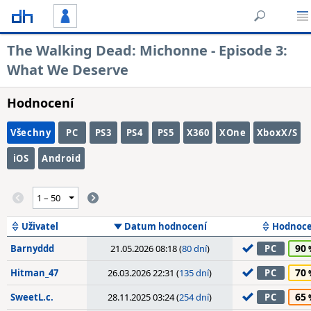
The Walking Dead: Michonne - Episode 3:
What We Deserve
Hodnocení
Všechny
PC
PS3
PS4
PS5
X360
XOne
XboxX/S
iOS
Android
Uživatel
Datum hodnocení
Hodnoce
90
Barnyddd
21.05.2026 08:18 (
80 dní
)
PC
70
Hitman_47
26.03.2026 22:31 (
135 dní
)
PC
65
SweetL.c.
28.11.2025 03:24 (
254 dní
)
PC