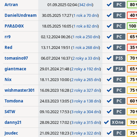
80
Artran
01.09.2025 02:04 (
342 dní
)
PC
40
DanielUndream
30.05.2025 17:27 (
1 rok a 70 dní
)
PC
100
PΛRΔDΘX
18.05.2025 16:05 (
1 rok a 82 dní
)
PC
65
rr9
02.12.2024 06:26 (
1 rok a 250 dní
)
PC
35
Red
13.11.2024 19:51 (
1 rok a 268 dní
)
PC
70
tomasino97
06.07.2024 16:37 (
2 roky a 33 dní
)
PS5
65
giantmace
29.01.2024 21:48 (
2 roky a 192 dní
)
PS4
75
Nix
18.11.2023 10:00 (
2 roky a 265 dní
)
PC
75
wishmaster301
16.09.2023 16:28 (
2 roky a 327 dní
)
PC
60
Tomdona
24.03.2023 13:05 (
3 roky a 138 dní
)
PC
70
S4TW
09.10.2022 17:53 (
3 roky a 304 dní
)
PC
70
danny21
28.09.2022 17:02 (
3 roky a 315 dní
)
XOne
75
Joudec
21.09.2022 18:23 (
3 roky a 322 dní
)
PC