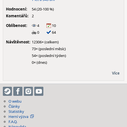
Hodnocení:
54 (20-100 %)
Komentářů:
2
Oblíbenost:
4
10
0
64
Návštěvnost:
12306× (celkem)
73× (poslední měsíc)
54× (poslední týden)
0× (dnes)
Více
O webu
Články
Statistiky
Herní výzva
F.A.Q.
Nápověda