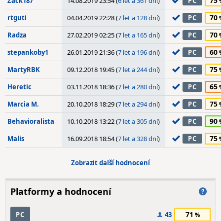
75
Zack187
14.08.2019 23:54 (
6 let a 361 dní
)
PC
70
rtguti
04.04.2019 22:28 (
7 let a 128 dní
)
PC
70
Radza
27.02.2019 02:25 (
7 let a 165 dní
)
PC
60
stepankoby1
26.01.2019 21:36 (
7 let a 196 dní
)
PC
75
MartyRBK
09.12.2018 19:45 (
7 let a 244 dní
)
PC
65
Heretic
03.11.2018 18:36 (
7 let a 280 dní
)
PC
75
Marcia M.
20.10.2018 18:29 (
7 let a 294 dní
)
PC
90
Behavioralista
10.10.2018 13:22 (
7 let a 305 dní
)
PC
75
Malis
16.09.2018 18:54 (
7 let a 328 dní
)
PC
Zobrazit další hodnocení
Platformy a hodnocení
71
PC
43