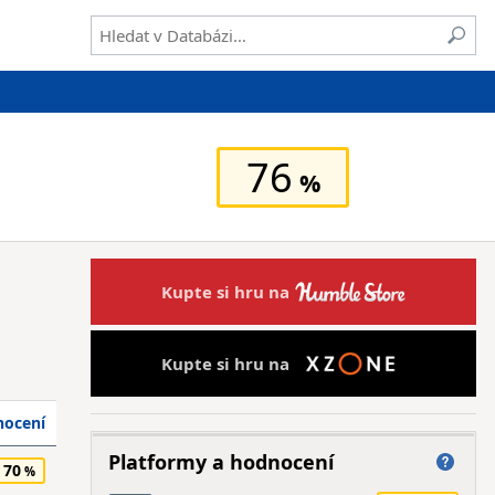
76
Kupte si hru na
Kupte si hru na
ocení
Platformy a hodnocení
70