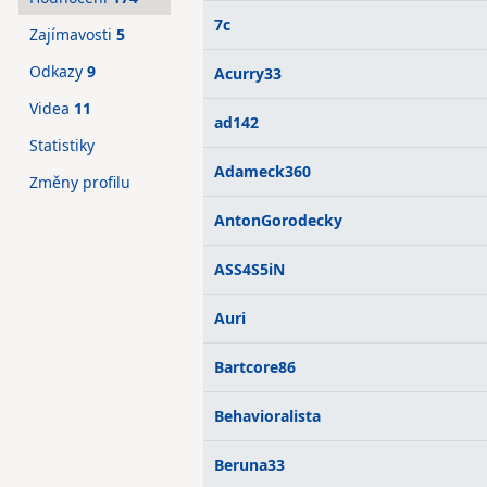
7c
Zajímavosti
5
Odkazy
9
Acurry33
Videa
11
ad142
Statistiky
Adameck360
Změny profilu
AntonGorodecky
ASS4S5iN
Auri
Bartcore86
Behavioralista
Beruna33