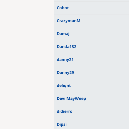
Cobot
CrazymanM
Damaj
Danda132
danny21
Danny29
deliqnt
DevilMayWeep
didierro
Dipsi