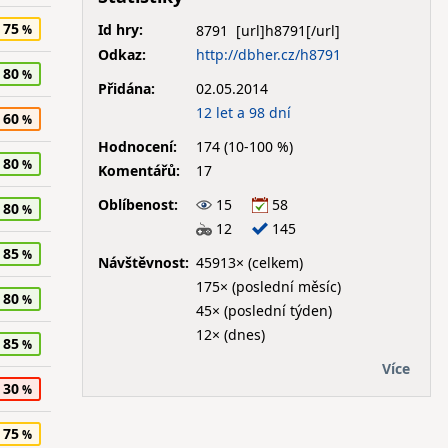
75
Id hry:
8791
Odkaz:
http://dbher.cz/h8791
80
Přidána:
02.05.2014
12 let a 98 dní
60
Hodnocení:
174 (10-100 %)
80
Komentářů:
17
Oblíbenost:
15
58
80
12
145
85
Návštěvnost:
45913× (celkem)
175× (poslední měsíc)
80
45× (poslední týden)
12× (dnes)
85
Více
30
75