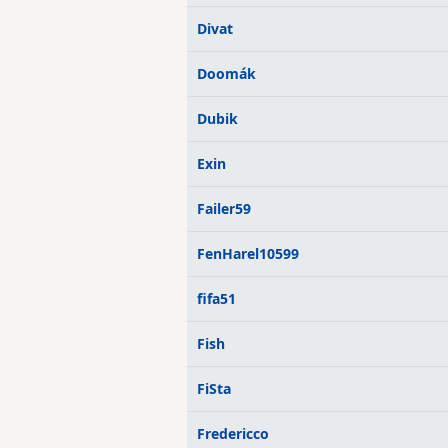
Divat
Doomák
Dubik
Exin
Failer59
FenHarel10599
fifa51
Fish
FiSta
Fredericco