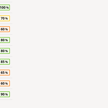
100
70
60
80
80
85
65
60
90