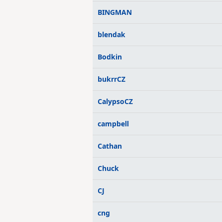
BINGMAN
blendak
Bodkin
bukrrCZ
CalypsoCZ
campbell
Cathan
Chuck
CJ
cng