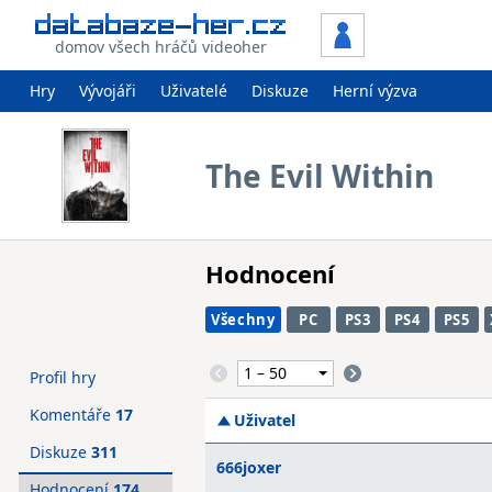
domov všech hráčů videoher
Hry
Vývojáři
Uživatelé
Diskuze
Herní výzva
The Evil Within
Hodnocení
Všechny
PC
PS3
PS4
PS5
Profil hry
Komentáře
17
Uživatel
Diskuze
311
666joxer
Hodnocení
174