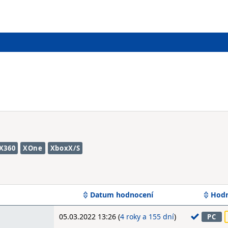
X360
XOne
XboxX/S
Datum hodnocení
Hodn
05.03.2022 13:26 (
4 roky a 155 dní
)
PC