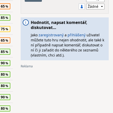
65
85
Hodnotit, napsat komentář,
diskutovat…
75
Jako
zaregistrovaný
a
přihlášený
uživatel
můžete tuto hru nejen ohodnotit, ale také k
65
ní případně napsat komentář, diskutovat o
ní či ji zařadit do některého ze seznamů
85
(vlastním, chci atd.).
90
80
80
90
80