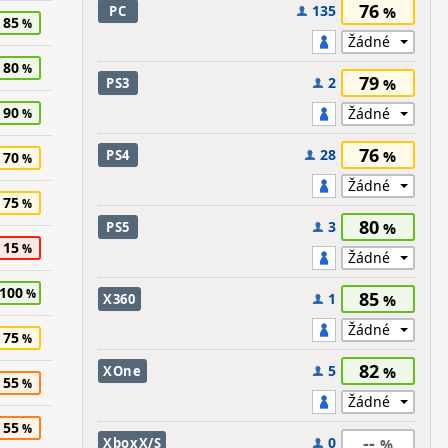
76
135
PC
85
80
79
2
PS3
90
76
28
PS4
70
75
80
3
PS5
15
100
85
1
X360
75
82
5
XOne
55
55
--
0
XboxX/S