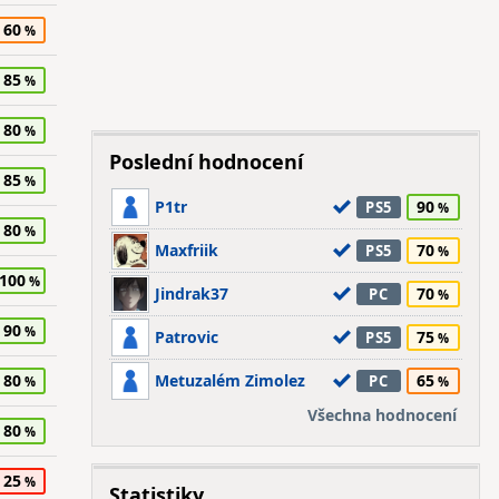
60
85
80
Poslední hodnocení
85
P1tr
90
PS5
80
Maxfriik
70
PS5
100
Jindrak37
70
PC
90
Patrovic
75
PS5
80
Metuzalém Zimolez
65
PC
Všechna hodnocení
80
25
Statistiky