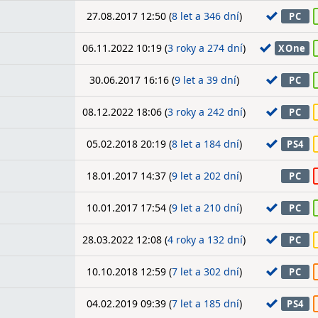
27.08.2017 12:50 (
8 let a 346 dní
)
PC
06.11.2022 10:19 (
3 roky a 274 dní
)
XOne
30.06.2017 16:16 (
9 let a 39 dní
)
PC
08.12.2022 18:06 (
3 roky a 242 dní
)
PC
05.02.2018 20:19 (
8 let a 184 dní
)
PS4
18.01.2017 14:37 (
9 let a 202 dní
)
PC
10.01.2017 17:54 (
9 let a 210 dní
)
PC
28.03.2022 12:08 (
4 roky a 132 dní
)
PC
10.10.2018 12:59 (
7 let a 302 dní
)
PC
04.02.2019 09:39 (
7 let a 185 dní
)
PS4