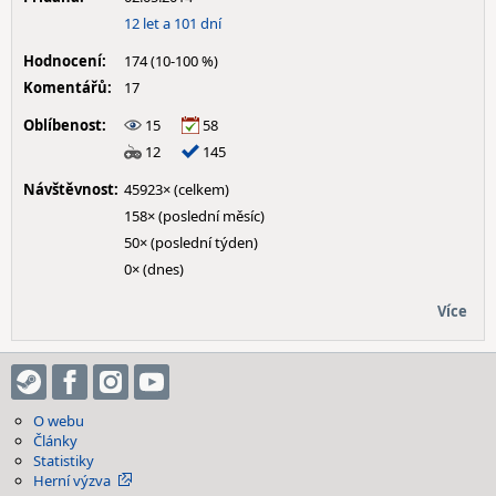
12 let a 101 dní
Hodnocení:
174 (10-100 %)
Komentářů:
17
Oblíbenost:
15
58
12
145
Návštěvnost:
45923× (celkem)
158× (poslední měsíc)
50× (poslední týden)
0× (dnes)
Více
O webu
Články
Statistiky
Herní výzva