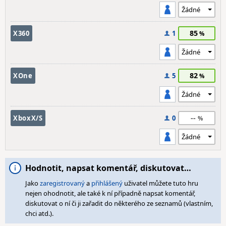
85
X360
1
82
XOne
5
--
XboxX/S
0
Hodnotit, napsat komentář, diskutovat…
Jako
zaregistrovaný
a
přihlášený
uživatel můžete tuto hru
nejen ohodnotit, ale také k ní případně napsat komentář,
diskutovat o ní či ji zařadit do některého ze seznamů (vlastním,
chci atd.).