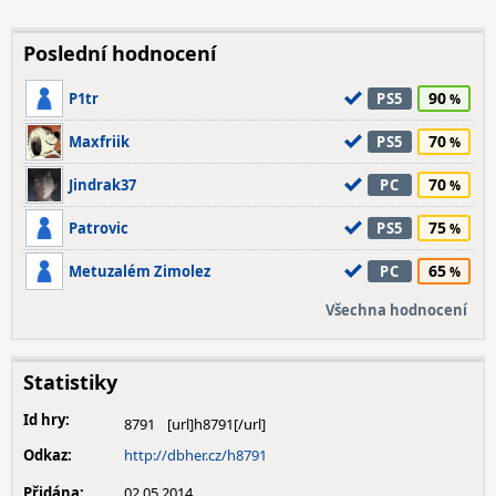
Poslední hodnocení
90
P1tr
PS5
70
Maxfriik
PS5
70
Jindrak37
PC
75
Patrovic
PS5
65
Metuzalém Zimolez
PC
Všechna hodnocení
Statistiky
Id hry:
8791
Odkaz:
http://dbher.cz/h8791
Přidána:
02.05.2014