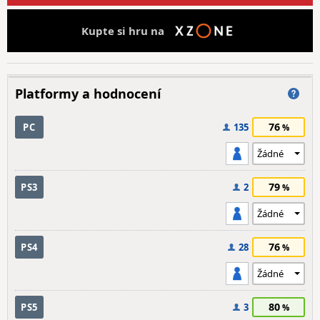
Kupte si hru na
Platformy a hodnocení
76
PC
135
79
PS3
2
76
PS4
28
80
PS5
3