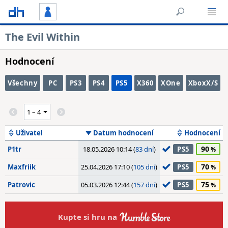
The Evil Within
Hodnocení
Všechny
PC
PS3
PS4
PS5
X360
XOne
XboxX/S
Uživatel
Datum hodnocení
Hodnocení
90
P1tr
18.05.2026 10:14 (
83 dní
)
PS5
70
Maxfriik
25.04.2026 17:10 (
105 dní
)
PS5
75
Patrovic
05.03.2026 12:44 (
157 dní
)
PS5
Kupte si hru na