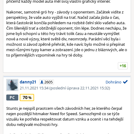
přičemž každý model auta měl svůj vlastní grafický interiér.
Nakonec, samotné gró hry - závody s oponentem. Začátek vidíte z
perspektivy, že vaše auto vyjíždí na trať. Načež začala jízda o čas,
která častokrát končila pohledem na rozbité čelní sklo vašeho auta.
Čím šílenější trať a obtížnější oponent, tím lépe. Dodnes nechápu, že
jsme byli schopní u této hry trávit tolik času a neustále vymýšlet
nové a nové výzvy, které světě div, neomrzely. Parádní věcí byla i
možnost si závod zpětně přehrát, kde navíc bylo možné si přepínat
mezi různými typy kamer a zobrazení. Jde o jednu z bláznivých, ale o
to příjemnějších vzpomínek na hry té doby.
+16
danny21
2605
Dohráno
21.11.2021 15:34
(poslední úprava 22.11.2021 15:32)
70
PC
Stunts je nejspíš praotcem všech závodních her, ze kterého čerpal
nejen pozdější hitmaker Need for Speed. Samozřejmě co se týče
vizuálu ke potřeba respektovat datum vznku a ocenit i na tehdejší
dobu nebývalé možnosti hry.