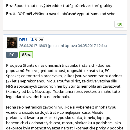
Pro:
Spousta aut na výběr,editor tratě,požitek ze staré grafiky
Proti:
BOT měl většinou navrch,občasné vypnutí samo od sebe
+20
DEU
5128
26.04.2017 18:03
(poslední úprava 04.05.2017 12:14)
85
PC
Proc jsou Stunts u nas dnesnich tricatniku (i starsich) dodnes
popularni? Pro svoji jednoduchost, originalitu, kreativitu, PC
Speaker, editor trati a predevsim, jelikoz jsou ve svem zanru dodnes
(27 let!) neprekonanou hrou. Troufnu si rict, ze drtiva vetsina dilu
NFS a soucasnych zavodnich her by Stunts nemohla ani zavazovat
tkanicky od bot. Navazujici Trackmania i pres veskerou snahu tuto
legendarni zavodni hru neprekonala.
Jedna se o netradicni zavodni hru, kde si vyberete z mnoha typu
vozidel a snazite se dojet trat v co nejlepsim case. Musite
prekonavat kvanta prekazek typu skokanku, tunelu, lopingu,
bahennich ci zledovatelych cest, mostu, skokanku a podobne. Jako
dekorace byla moznost vysazet na trat i kosmeticke prvky v podobe