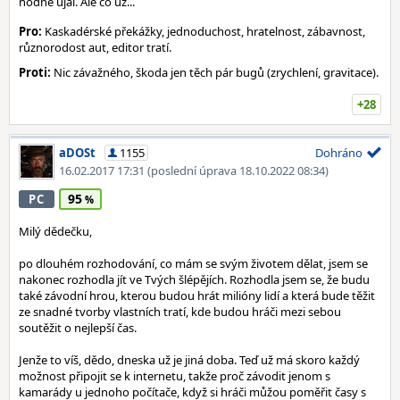
hodně ujal. Ale co už...
Pro:
Kaskadérské překážky, jednoduchost, hratelnost, zábavnost,
různorodost aut, editor tratí.
Proti:
Nic závažného, škoda jen těch pár bugů (zrychlení, gravitace).
+28
aDOSt
1155
Dohráno
16.02.2017 17:31
(poslední úprava 18.10.2022 08:34)
95
PC
Milý dědečku,
po dlouhém rozhodování, co mám se svým životem dělat, jsem se
nakonec rozhodla jít ve Tvých šlépějích. Rozhodla jsem se, že budu
také závodní hrou, kterou budou hrát milióny lidí a která bude těžit
ze snadné tvorby vlastních tratí, kde budou hráči mezi sebou
soutěžit o nejlepší čas.
Jenže to víš, dědo, dneska už je jiná doba. Teď už má skoro každý
možnost připojit se k internetu, takže proč závodit jenom s
kamarády u jednoho počítače, když si hráči můžou poměřit časy s