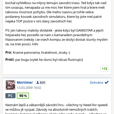
kochal vyhlidkou na mlyny lemujici zavodni trasu. Ted kdyz tak nad
tim uvazuju, nenapada uz me moc her ktere jsem hral a ktere meli
takovou moznost pohybu. Dle meho nazoru je tohle velice
podareny kousek zavodnich simulatoru, ktere by jiste mel patrit
nejaka TOP pozice v sini slavy zavodnich her.
PS: Jen takovy malicky dodatek - jeste kdyz byl GAMESTAR a jejich
hitparada her, povedlo se nam s kamaradem pravidelnym
hlasovanim (nekdy i ze vsech kompu ze skoly) dostat stunty myslim
ze, na treti pozici. Hihi
Pro:
Krasne panorama, hratelnost, zvuky :)
Proti:
par bugu (vylet ke slunci byl obcas flustrujici)
+13
Mortimer
809
Dohráno
13.03.2009 16:02
90
PC
Neznám lepší a zábavnější závodní hru - všechny ty Need-for-speedi
se můžou jít vycpat. Závody na absolutně nemožných tratích,