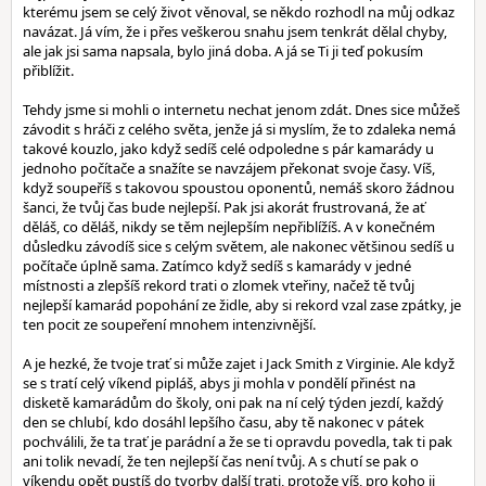
kterému jsem se celý život věnoval, se někdo rozhodl na můj odkaz
navázat. Já vím, že i přes veškerou snahu jsem tenkrát dělal chyby,
ale jak jsi sama napsala, bylo jiná doba. A já se Ti ji teď pokusím
přiblížit.
Tehdy jsme si mohli o internetu nechat jenom zdát. Dnes sice můžeš
závodit s hráči z celého světa, jenže já si myslím, že to zdaleka nemá
takové kouzlo, jako když sedíš celé odpoledne s pár kamarády u
jednoho počítače a snažíte se navzájem překonat svoje časy. Víš,
když soupeříš s takovou spoustou oponentů, nemáš skoro žádnou
šanci, že tvůj čas bude nejlepší. Pak jsi akorát frustrovaná, že ať
děláš, co děláš, nikdy se těm nejlepším nepřiblížíš. A v konečném
důsledku závodíš sice s celým světem, ale nakonec většinou sedíš u
počítače úplně sama. Zatímco když sedíš s kamarády v jedné
místnosti a zlepšíš rekord trati o zlomek vteřiny, načež tě tvůj
nejlepší kamarád popohání ze židle, aby si rekord vzal zase zpátky, je
ten pocit ze soupeření mnohem intenzivnější.
A je hezké, že tvoje trať si může zajet i Jack Smith z Virginie. Ale když
se s tratí celý víkend pipláš, abys ji mohla v pondělí přinést na
disketě kamarádům do školy, oni pak na ní celý týden jezdí, každý
den se chlubí, kdo dosáhl lepšího času, aby tě nakonec v pátek
pochválili, že ta trať je parádní a že se ti opravdu povedla, tak ti pak
ani tolik nevadí, že ten nejlepší čas není tvůj. A s chutí se pak o
víkendu opět pustíš do tvorby další trati, protože víš, pro koho ji