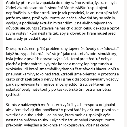
Graficky přece zcela zapadala do doby svého vzniku, fyzika nebyla
žádný zázrak a samotné závodění žádné zvláštní uspokojení
nepřinášelo. A editor tratí? Ten je tak prostinký, že ani nestojí za řeč.
Jenže my víme, proč byla Stunts jedinečná. Závodní hry se měnily,
vyvíjely a podléhaly aktuálním trendům. Z nějakého tajemného
důvodu ale Stunts zůstávala na našich discích celou dekádu a oproti
svým vrstevníkům nestárla tak, aby si člověk při hraní musel před
kamarády připadat trapně.
Dnes pro nás není příliš problém ony tajemné důvody dekódovat. I
když hra vypadala zdánlivě stejně jako ostatní závodní simulátory,
byla jedna z prvních opravdových 3d. Herní prostředí už nebylo
ploché a jednotvárné, byly zde kopce a mosty, lopingy, tunely a
skokánky. Při hraní jsme trávili vydatnou část závodu hlavou dolů a
pneumatikami vysoko nad tratí. Ztráceli jsme orientaci v prostoru a
často přicházeli také o nervy. Měli jsme k dispozici nevídaný vozový
park a především ten nejlepší možný editor tratí, ve kterém se
uskutečňovaly naše touhy po kaskadérské činnosti a honbě za
rychlostí.
Stunts v nabízených možnostech vyžití byla bezesporu originální,
ale v čem tkví její dlouhověkost? V první řadě byla Stunts první a ve
své třídě dlouhou dobu jediná hra, která mohla uspokojit výše
nastíněné hráčovy touhy. Celých třináct let nebyl koncept Stunts
překonán, vylepšen a dokonce ani okopírován. Více než celou