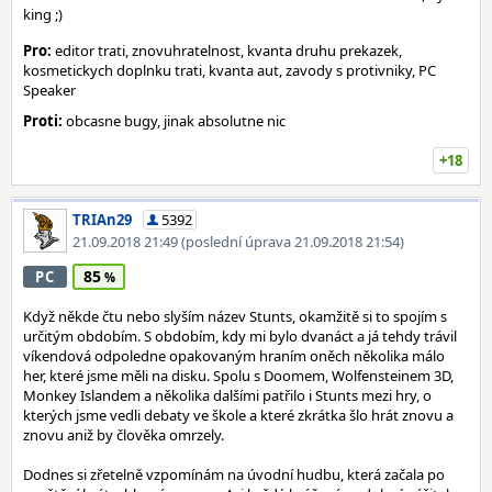
king ;)
Pro:
editor trati, znovuhratelnost, kvanta druhu prekazek,
kosmetickych doplnku trati, kvanta aut, zavody s protivniky, PC
Speaker
Proti:
obcasne bugy, jinak absolutne nic
+18
TRIAn29
5392
21.09.2018 21:49
(poslední úprava 21.09.2018 21:54)
85
PC
Když někde čtu nebo slyším název Stunts, okamžitě si to spojím s
určitým obdobím. S obdobím, kdy mi bylo dvanáct a já tehdy trávil
víkendová odpoledne opakovaným hraním oněch několika málo
her, které jsme měli na disku. Spolu s Doomem, Wolfensteinem 3D,
Monkey Islandem a několika dalšími patřilo i Stunts mezi hry, o
kterých jsme vedli debaty ve škole a které zkrátka šlo hrát znovu a
znovu aniž by člověka omrzely.
Dodnes si zřetelně vzpomínám na úvodní hudbu, která začala po