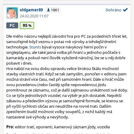
oldgamer89
1861
Dohráno
24.02.2020 11:07
95
PC
Dle mého názoru nejlepší závodní hra pro PC za posledních třicet let,
samozřejmě když vezmu v potaz rok výroby a tehdejší/dnešní
technologie.
Stunts
býval vysoce návykový herní počin v
singleplayeru, ale také jasná volba při hraní u jednoho počítače s
kamarády a pokud není člověk vyloženě náročný, lze se u něj dobře
pobavit i dnes.
Hra nabízí na svou dobu opravdu velice širokou škálu možností
stavby vlastních tratí. Když se tak zamyslím, ponořen v editoru jsem
možná strávil více času, než při samotném hraní. Dále si hráč může
svou povedenou (nebo častěji spíše nepovedenou) jízdu
promítnout ze záznamu, což je další zajímavou unikátností své doby.
Co se týče jednotlivých vozidel, na výběr je jich dostatek. Největší
zábavou a především výzvou je samozřejmě formule, se kterou se
při vyšší rychlosti občas ani neudržíte na rovné trati. Dalším
zpestřením budiž možnost volby soupeřů, z nichž každý má
nastavené své výhody a nevýhody.
Pro:
editor tratí, oponenti, kamerový záznam jízdy, vozidla