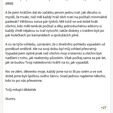
děláš.
A že jsem hráčům dal do začátku jenom jednu trať. Jak dlouho si
myslíš, že trvalo, než měl každý hráč těch tratí na počítači minimálně
padesát? Většinou sotva pár týdnů. Mě totiž ve své době hráli
všichni, kdo měli tenkrát počítač a díky jednoduchému editoru si
každý chtěl nějakou tu trať vytvořit, takže diskety s tratěmi byli po
pár kolečkách po kamarádech a spolužácích plné.
A co se týče vzhledu, uznávám, že z dnešního pohledu vypadám už
poněkud směšně. Ale na svoji dobu byl můj vzhled převratný.
Vypadal jsem úplně jinak než všichni moji vrstevníci a všichni byli
nadšení z toho, jak realisticky působím. Však počkej sama za pár let,
jak se budou Tvoji následovníci tvářit na to, jak vypadáš.
Nic ve zlém, děvenko moje, každý jsme na to šli po svém a ve své
době jsme byli špičkou svého žánru. Snad jednou najdeme někoho,
kdo to po nás převezme.
Tvůj milující dědeček
Stunts.
+27