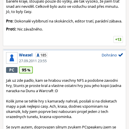
bariéře kraje, stoupalo pouze do výšky, ale tak vysoko, že jsem trať
snad ani neviděl. Celkově bylo auto ve vzduchu snad přes minutu.
Jó, to byly časy.
Pro:
Dokonalé vyblbnutí na skokáncích, editor tratí, parádní zábava.
Proti:
Nic závažného.
+13
Weasel
185
Dohráno
27.09.2011 23:55
95
PC
Jak uz zde padlo, kam se hrabou vsechny NFS a podobne zavodni
hry, Stunts je proste kral a vlastne ostatni hry jsou jeho kopii (zadna
narazka na Dunu a Warcraft :D
Kolik jsme se tehle hry s kamarady nahrali, posilali si na disketach
mapy a pak nejlepsi casy. Ach, krasa, dodnes vzpominam na
okamzik, kdy jsem poprve bez nabourani projel jeden z tech
vrazednych tunelu, krasna vzpominka.
Se svym autem, doprovazen silnym zvukem PCspeakeru jsem se