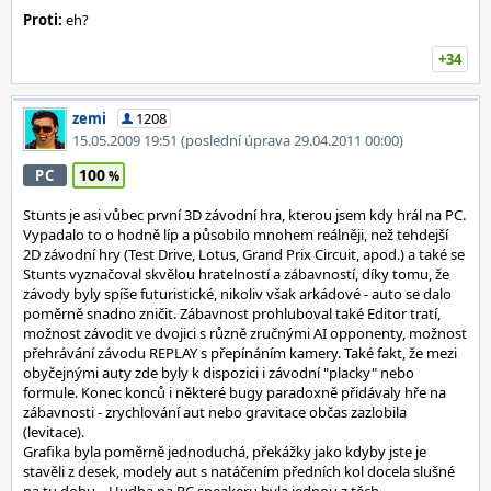
Proti:
eh?
+34
zemi
1208
15.05.2009 19:51
(poslední úprava 29.04.2011 00:00)
100
PC
Stunts je asi vůbec první 3D závodní hra, kterou jsem kdy hrál na PC.
Vypadalo to o hodně líp a působilo mnohem reálněji, než tehdejší
2D závodní hry (Test Drive, Lotus, Grand Prix Circuit, apod.) a také se
Stunts vyznačoval skvělou hratelností a zábavností, díky tomu, že
závody byly spíše futuristické, nikoliv však arkádové - auto se dalo
poměrně snadno zničit. Zábavnost prohluboval také Editor tratí,
možnost závodit ve dvojici s různě zručnými AI opponenty, možnost
přehrávání závodu REPLAY s přepínáním kamery. Také fakt, že mezi
obyčejnými auty zde byly k dispozici i závodní "placky" nebo
formule. Konec konců i některé bugy paradoxně přidávaly hře na
zábavnosti - zrychlování aut nebo gravitace občas zazlobila
(levitace).
Grafika byla poměrně jednoduchá, překážky jako kdyby jste je
stavěli z desek, modely aut s natáčením předních kol docela slušné