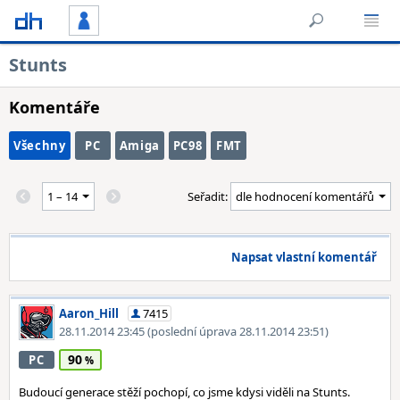
Stunts
Komentáře
Všechny
PC
Amiga
PC98
FMT
Seřadit:
Napsat vlastní komentář
Aaron_Hill
7415
28.11.2014 23:45
(poslední úprava 28.11.2014 23:51)
90
PC
Budoucí generace stěží pochopí, co jsme kdysi viděli na Stunts.