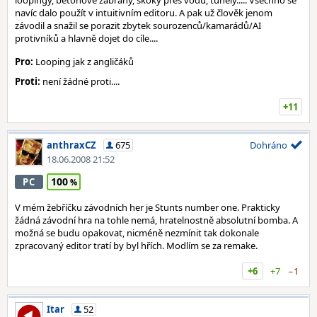
loopingy, betonové zábrany, skoky přes vodu, tunely..... Všechno se
navíc dalo použít v intuitivním editoru. A pak už člověk jenom
závodil a snažil se porazit zbytek sourozenců/kamarádů/AI
protivníků a hlavně dojet do cíle....
Pro:
Looping jak z angličáků
Proti:
není žádné proti....
+11
anthraxCZ
675
Dohráno
18.06.2008 21:52
100
PC
V mém žebříčku závodních her je Stunts number one. Prakticky
žádná závodní hra na tohle nemá, hratelnostně absolutní bomba. A
možná se budu opakovat, nicméně nezmínit tak dokonale
zpracovaný editor tratí by byl hřích. Modlím se za remake.
+6
+7
−1
Itar
52