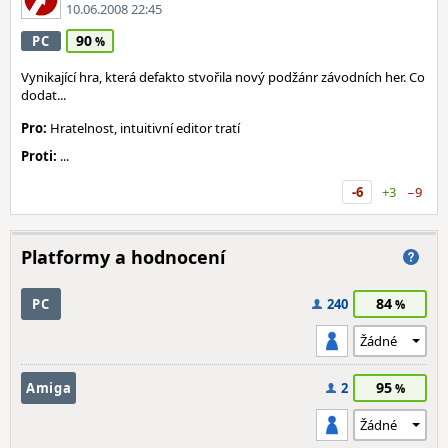
10.06.2008 22:45
90
PC
Vynikající hra, která defakto stvořila nový podžánr závodních her. Co
dodat...
Pro:
Hratelnost, intuitivní editor tratí
Proti:
...
-6
+3
−9
Platformy a hodnocení
84
PC
240
95
Amiga
2