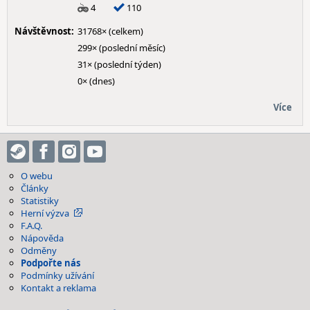
4
110
Návštěvnost:
31768× (celkem)
299× (poslední měsíc)
31× (poslední týden)
0× (dnes)
Více
O webu
Články
Statistiky
Herní výzva
F.A.Q.
Nápověda
Odměny
Podpořte nás
Podmínky užívání
Kontakt a reklama