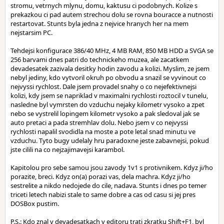
stromu, vetrnych mlynu, domu, kaktusu ci podobnych. Kolize s
prekazkou ci pad autem strechou dolu se rovna bouracce a nutnosti
restartovat. Stunts byla jedna z nejvice hranych her na mem
nejstarsim PC.
Tehdejsi konfigurace 386/40 MHz, 4 MB RAM, 850 MB HDD a SVGA se
256 barvami dnes patri do technickeho muzea, ale zacatkem
devadesatek zazivala desitky hodin zavodu a kolizi. Myslim, ze jsem
nebyl jediny, kdo vytvoril okruh po obvodu a snazil se vyvinout co
nejvyssi rychlost. Dale jsem provadel snahy o co nejefektivnejsi
kolizi, kdy jsem se napriklad v maximalni rychlosti roztocil v tunelu,
nasledne byl vymrsten do vzduchu nejaky kilometr vysoko a zpet
nebo se vystrelil lopingem kilometr vysoko a pak sledoval jak se
auto pretaci a pada stremhlav dolu. Nebo jsem v co nejvyssi
rychlosti napalil svodidla na moste a pote letal snad minutu ve
vzduchu. Tyto bugy udelaly hru paradoxne jeste zabavnejsi, pokud
jste cilili na co nejzajimavejsi karambol.
Kapitolou pro sebe samou jsou zavody 1v1 s protivnikem. Kdyz ji/ho
porazite, breci. Kdyz on(a) porazi vas, dela machra. Kdyz ji/ho
sestrelite a nikdo nedojede do cile, nadava. Stunts i dnes po temer
triceti letech nabizi stale to same dobre a cas od casu si jej pres
DOSBox pustim.
P.S.: Kdo znal v devadesatkach v editoru trati zkratku Shift+F1, byl