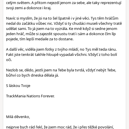
celým světem. A přitom nejezdí jenom za sebe, ale taky reprezentují
svoji zemi a dokonce i kraj.
Navíc si myslím, že jsi na to šel špatně i v jiné věci. Tys těm hráčům
nedal do začátku vůbec nic. Vždyť si ty chudáci museli všechny tratě
udělat sami. To já jsem na to vyzrála. Ke mně když si sedne jenom
jeden hráč, může si zajezdit spoustu tratí i sám a dokonce čím líp
pojede, tím lepší medaile za to dostane.
A další věc, viděla jsem fotky z tvýho mládí, no Tys měl teda ránu.
Fakt jste tenkrát takhle hloupě vypadali všichni. Vždyť z toho bolí
oči.
Nezlob se, dědo, jestli jsem na Tebe byla tvrdá, vždyť nebýt Tebe,
bůhví co bych dneska dělala já.
S láskou Tvoje
TrackMania Nations Forever.
Milá děvenko,
nejprve bych rád řekl, že jsem moc rád, že i přes těžké povolání,