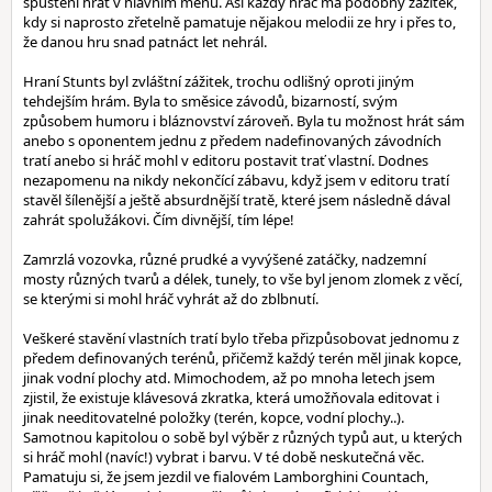
spuštění hrát v hlavním menu. Asi každý hráč má podobný zážitek,
kdy si naprosto zřetelně pamatuje nějakou melodii ze hry i přes to,
že danou hru snad patnáct let nehrál.
Hraní Stunts byl zvláštní zážitek, trochu odlišný oproti jiným
tehdejším hrám. Byla to směsice závodů, bizarností, svým
způsobem humoru i bláznovství zároveň. Byla tu možnost hrát sám
anebo s oponentem jednu z předem nadefinovaných závodních
tratí anebo si hráč mohl v editoru postavit trať vlastní. Dodnes
nezapomenu na nikdy nekončící zábavu, když jsem v editoru tratí
stavěl šílenější a ještě absurdnější tratě, které jsem následně dával
zahrát spolužákovi. Čím divnější, tím lépe!
Zamrzlá vozovka, různé prudké a vyvýšené zatáčky, nadzemní
mosty různých tvarů a délek, tunely, to vše byl jenom zlomek z věcí,
se kterými si mohl hráč vyhrát až do zblbnutí.
Veškeré stavění vlastních tratí bylo třeba přizpůsobovat jednomu z
předem definovaných terénů, přičemž každý terén měl jinak kopce,
jinak vodní plochy atd. Mimochodem, až po mnoha letech jsem
zjistil, že existuje klávesová zkratka, která umožňovala editovat i
jinak needitovatelné položky (terén, kopce, vodní plochy..).
Samotnou kapitolou o sobě byl výběr z různých typů aut, u kterých
si hráč mohl (navíc!) vybrat i barvu. V té době neskutečná věc.
Pamatuju si, že jsem jezdil ve fialovém Lamborghini Countach,