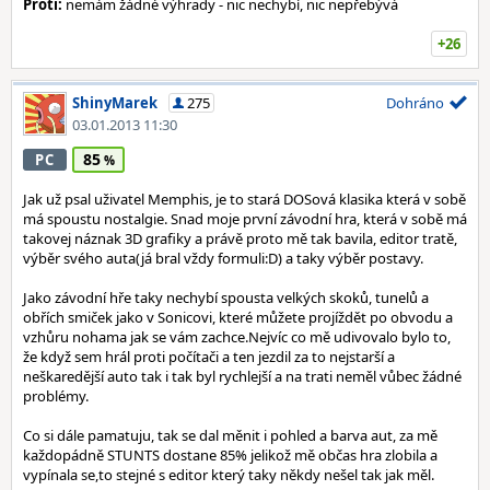
Proti:
nemám žádné výhrady - nic nechybí, nic nepřebývá
+26
ShinyMarek
275
Dohráno
03.01.2013 11:30
85
PC
Jak už psal uživatel Memphis, je to stará DOSová klasika která v sobě
má spoustu nostalgie. Snad moje první závodní hra, která v sobě má
takovej náznak 3D grafiky a právě proto mě tak bavila, editor tratě,
výběr svého auta(já bral vždy formuli:D) a taky výběr postavy.
Jako závodní hře taky nechybí spousta velkých skoků, tunelů a
obřích smiček jako v Sonicovi, které můžete projíždět po obvodu a
vzhůru nohama jak se vám zachce.Nejvíc co mě udivovalo bylo to,
že když sem hrál proti počítači a ten jezdil za to nejstarší a
neškaredější auto tak i tak byl rychlejší a na trati neměl vůbec žádné
problémy.
Co si dále pamatuju, tak se dal měnit i pohled a barva aut, za mě
každopádně STUNTS dostane 85% jelikož mě občas hra zlobila a
vypínala se,to stejné s editor který taky někdy nešel tak jak měl.