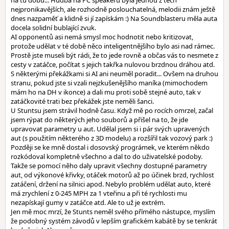
na tu dobu... Hudba na PC speakeru byla jednou z těch
nejpronikavějších, ale rozhodně poslouchatelná, melodii znám ještě
dnes nazpaměť a klidně si jí zapískám :) Na Soundblasteru měla auta
docela solidní bublající zvuk.
AI opponentů asi nemá smysl moc hodnotit nebo kritizovat,
protože udělat v té době něco inteligentnějšího bylo asi nad rámec.
Prostě jste museli být rádi, že to jede rovně a občas vás to nesmete z
cesty v zatáčce, počítat s jejich takřka nulovou brzdnou dráhou atd.
S některými překážkami si AI ani neuměl poradit... Ovšem na druhou
stranu, pokud jste si vzali nejzkušenějšího maníka (mimochodem
mám ho na DH v ikonce) a dali mu proti sobě stejné auto, tak v
zatáčkovité trati bez překážek jste neměli šanci.
U Stuntsu jsem strávil hodně času. Když mě po rocích omrzel, začal
jsem rýpat do některých jeho souborů a přišel na to, že jde
upravovat parametry u aut. Udělal jsem si i pár svých upravených
aut (s použitím některého z 3D modelu) a rozšířil tak vozový park :)
Později se ke mně dostal i dosovský prográmek, ve kterém někdo
rozkódoval kompletně všechno a dal to do uživatelské podoby.
Takže se pomocí něho daly upravit všechny dostupné parametry
aut, od výkonové křivky, otáček motorů až po účinek brzd, rychlost
zatáčení, držení na silnici apod. Nebylo problém udělat auto, které
má zrychlení z 0-245 MPH za 1 vteřinu a při té rychlosti mu
nezapískají gumy v zatáčce atd. Ale to už je extrém.
Jen mě moc mrzí, že Stunts neměl svého přímého nástupce, myslím
že podobný systém závodů v lepším grafickém kabátě by se tenkrát