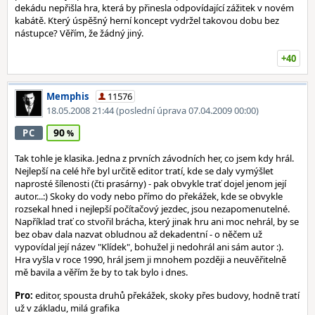
dekádu nepřišla hra, která by přinesla odpovídající zážitek v novém
kabátě. Který úspěšný herní koncept vydržel takovou dobu bez
nástupce? Věřím, že žádný jiný.
+40
Memphis
11576
18.05.2008 21:44
(poslední úprava 07.04.2009 00:00)
90
PC
Tak tohle je klasika. Jedna z prvních závodních her, co jsem kdy hrál.
Nejlepší na celé hře byl určitě editor tratí, kde se daly vymýšlet
naprosté šílenosti (čti prasárny) - pak obvykle trať dojel jenom její
autor...:) Skoky do vody nebo přímo do překážek, kde se obvykle
rozsekal hned i nejlepší počítačový jezdec, jsou nezapomenutelné.
Například trať co stvořil brácha, který jinak hru ani moc nehrál, by se
bez obav dala nazvat obludnou až dekadentní - o něčem už
vypovídal její název "Klídek", bohužel ji nedohrál ani sám autor :).
Hra vyšla v roce 1990, hrál jsem ji mnohem později a neuvěřitelně
mě bavila a věřím že by to tak bylo i dnes.
Pro:
editor, spousta druhů překážek, skoky přes budovy, hodně tratí
už v základu, milá grafika