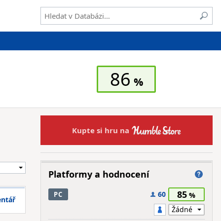
86
Kupte si hru na
Platformy a hodnocení
85
60
PC
entář