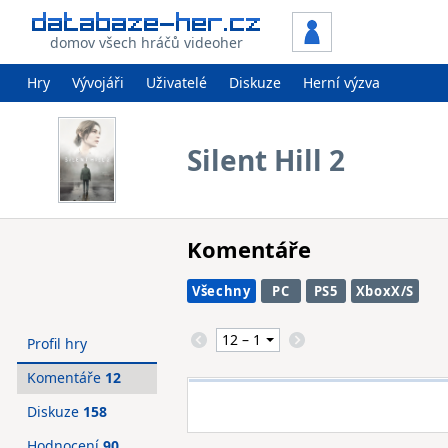
domov všech hráčů videoher
Hry
Vývojáři
Uživatelé
Diskuze
Herní výzva
Silent Hill 2
Komentáře
Všechny
PC
PS5
XboxX/S
Profil hry
Komentáře
12
Diskuze
158
Hodnocení
90