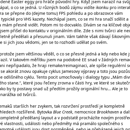
vedené Easter eggy pro hráče původní hry. Když jsem narazil na svů
pal, o co se jedná. U různých bodů zájmu vidíte ikonku pro interak
mera se přepne do (dejme tomu) FPS pohledu a po obrazovce vám
typické pro VHS kazety. Nechápal jsem, co se mi hra snaží sdělit a
mám přesně vidět. Potom mi to docvaklo. Dívám se na klíčové obj
jsem přišel do kontaktu v originálním díle. Zde s nimi tvůrci ale ne
letně předělali a přesunuli jinam. Vám takhle však dávají šikovným
 si jich jsou vědomi, jen se to rozhodli udělat po svém.
 protože jsem většinou věděl, o co se přesně jedná a kdy nebo kde 
razil. V takovém měřítku jsem na podobné EE snad v žádných rema
ani nepřipadalo, že hraji remake/reimaginaci, ale spíše regulérní 
 se akorát znovu opakuje cyklus Jamesovy výpravy a toto jsou pozůs
ce odlišného cyklu. Tento pocit umocňovaly i dialogy typu „Mám di
ého stane.“, které jsou řečeny zrovna v části hry, ve které se skuteč
ko by ty postavy snad už předtím prožily originální hru… Ale je to
narážka od tvůrců.
remaků starších her zvykem, tak rozvržení prostředí je kompletně
hledech rozšířené. Bytovka
Blue Creek
, nemocnice
Brookhaven
a dal
kompletně předělaný layout a v podstatě procházíte novým prostře
čové vlastnosti, události nebo předměty má pramálo společného s
 samotné události jsou dost pozměněné, nebo je přeházené jejich po