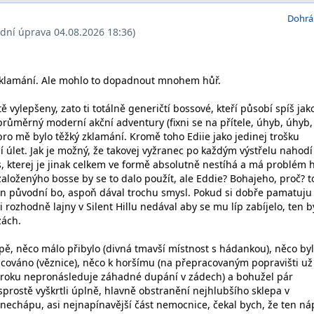
Dohrá
ední úprava 04.08.2026 18:36)
zklamání. Ale mohlo to dopadnout mnohem hůř.
ě vylepšeny, zato ti totálně generičtí bossové, kteří působí spíš jak
průměrný moderní akční adventury (fixni se na přítele, úhyb, úhyb,
ro mě bylo těžký zklamání. Kromě toho Ediie jako jedinej trošku
ní úlet. Jak je možný, že takovej vyžranec po každým výstřelu nahodí
s, kterej je jinak celkem ve formě absolutně nestíhá a má problém 
založenýho bosse by se to dalo použít, ale Eddie? Bohajeho, proč? 
n původní bo, aspoň dával trochu smysl. Pokud si dobře pamatuju
i rozhodně lajny v Silent Hillu nedával aby se mu líp zabíjelo, ten b
zách.
ě, něco málo přibylo (divná tmavší místnost s hádankou), něco by
cováno (věznice), něco k horšímu (na přepracovaným popravišti už
roku nepronásleduje záhadné dupání v zádech) a bohužel pár
sprostě vyškrtli úplně, hlavně obstranění nejhlubšího sklepa v
i nechápu, asi nejnapínavější část nemocnice, čekal bych, že ten n