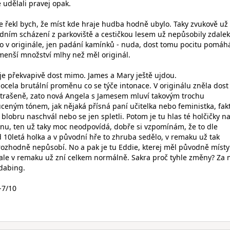
e udělali pravej opak.
le řekl bych, že míst kde hraje hudba hodně ubylo. Taky zvukově už 
odním scházení z parkoviště a cestičkou lesem už nepůsobily zdalek
ko v originále, jen padání kamínků - nuda, dost tomu pocitu pomáhá
menší množství mlhy než měl originál.
je překvapivě dost mimo. James a Mary ještě ujdou.
ocela brutální proměnu co se týče intonace. V originálu zněla dost
strašeně, zato nová Angela s Jamesem mluví takovým trochu
eným tónem, jak nějaká přísná paní učitelka nebo feministka, fak
v blobru naschvál nebo se jen spletli. Potom je tu hlas té holčičky na
u, ten už taky moc neodpovídá, dobře si vzpomínám, že to dle
10letá holka a v původní hře to zhruba sedělo, v remaku už tak
ozhodně nepůsobí. No a pak je tu Eddie, kterej měl původně místy
 ale v remaku už zní celkem normálně. Sakra proč tyhle změny? Za
dabing.
-7/10