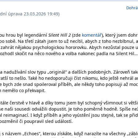
Dohrá
ední úprava 23.03.2026 19:49)
ou hrou byl legendární
Silent Hill 2
(zde
komentář
), který jsem dohr
 sobě. Na třetí zátah jsem to už necítil, abych z toho nezblbnul, a
 zahrát nějakou psychologickou hororovku. Abych nezůstal pouze 
rozhodl skočit na něco nového a volba nakonec padla na Silent Hil…
nadužívání slov typu „originál“ a dalších podobných. Zároveň tak
atší to nešlo. Také ho nedoporučuji číst nikomu, kdo ještě nehrál a
e bych zde snad spoileroval příběh, ale někdy toho popisuji až moc
 nemělo co překvapit.
tále čerstvě v hlavě a díky tomu jsem byl schopný všimnout si větš
se naši sousedi odvážili dopustit. Je toho poměrně hodně. Spíše ne
reimaginací. I když příběh a jeho vyústění jsou stejné, tak se přid
pozměnil či poupravil sled událostí.
j s názvem „Echoes“, kterou získáte, když narazíte na všechny „záb