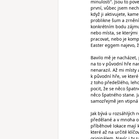
minulosti“. Jsou to po
první, vůbec jsem nechá
když ji aktivujete, ka
problikne šum a zrnění 
konkrétním bodu zájmu 
nebo místa, se kterými 
pracovat, nebo je komp
Easter eggem najevo, že
Bavilo mě je nacházet,
na to v původní hře na
nenarazil. Až mi místy 
k původní hře, ve které
z toho předešlého, leh
pocit, že se něco špatn
něco špatného stane. Ja
samozřejmě jen vtipná 
Jak bývá u rozsáhlých 
předělané a v mnoha o
příběhové lokace mají 
které až na určité klí
originálem. Navíc i ty