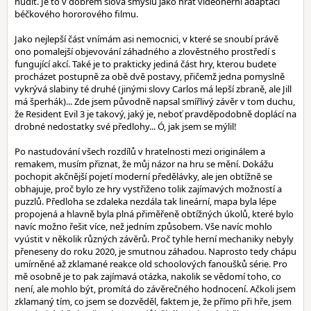
nudit. Je to v dobrém slova smyslu jako hrát videoherní adaptaci
béčkového hororového filmu.
Jako nejlepší část vnímám asi nemocnici, v které se snoubí právě
ono pomalejší objevování záhadného a zlověstného prostředí s
fungující akcí. Také je to prakticky jediná část hry, kterou budete
procházet postupně za obě dvě postavy, přičemž jedna pomyslně
vykrývá slabiny té druhé (jinými slovy Carlos má lepší zbraně, ale Jill
má šperhák)... Zde jsem původně napsal smířlivý závěr v tom duchu,
že Resident Evil 3 je takový, jaký je, neboť pravděpodobně doplácí na
drobné nedostatky své předlohy... Ó, jak jsem se mýlil!
Po nastudování všech rozdílů v hratelnosti mezi originálem a
remakem, musím přiznat, že můj názor na hru se mění. Dokážu
pochopit akčnější pojetí moderní předělávky, ale jen obtížně se
obhajuje, proč bylo ze hry vystřiženo tolik zajímavých možností a
puzzlů. Předloha se zdaleka nezdála tak lineární, mapa byla lépe
propojená a hlavně byla plná přiměřeně obtížných úkolů, které bylo
navíc možno řešit více, než jedním způsobem. Vše navíc mohlo
vyústit v několik různých závěrů. Proč tyhle herní mechaniky nebyly
přeneseny do roku 2020, je smutnou záhadou. Naprosto tedy chápu
umírněné až zklamané reakce old schoolových fanoušků série. Pro
mě osobně je to pak zajímavá otázka, nakolik se vědomí toho, co
není, ale mohlo být, promítá do závěrečného hodnocení. Ačkoli jsem
zklamaný tím, co jsem se dozvěděl, faktem je, že přímo při hře, jsem