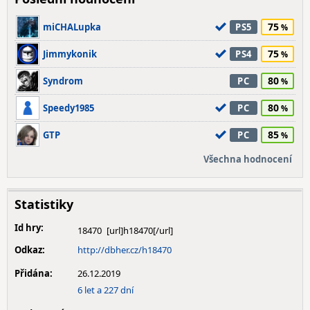
75
miCHALupka
PS5
75
Jimmykonik
PS4
80
Syndrom
PC
80
Speedy1985
PC
85
GTP
PC
Všechna hodnocení
Statistiky
Id hry:
18470
Odkaz:
http://dbher.cz/h18470
Přidána:
26.12.2019
6 let a 227 dní