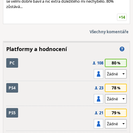
se velmi dobře bavil a nic extra důležitého mi nechybělo. 80%
zůstává...
+14
Všechny komentáře
Platformy a hodnocení
80
PC
108
78
PS4
23
79
PS5
21