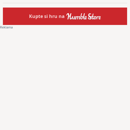
Kupte
si hru na