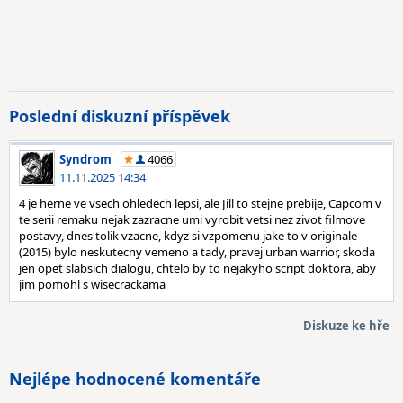
Poslední diskuzní příspěvek
Syndrom
4066
11.11.2025 14:34
4 je herne ve vsech ohledech lepsi, ale Jill to stejne prebije, Capcom v
te serii remaku nejak zazracne umi vyrobit vetsi nez zivot filmove
postavy, dnes tolik vzacne, kdyz si vzpomenu jake to v originale
(2015) bylo neskutecny vemeno a tady, pravej urban warrior, skoda
jen opet slabsich dialogu, chtelo by to nejakyho script doktora, aby
jim pomohl s wisecrackama
Diskuze ke hře
Nejlépe hodnocené komentáře