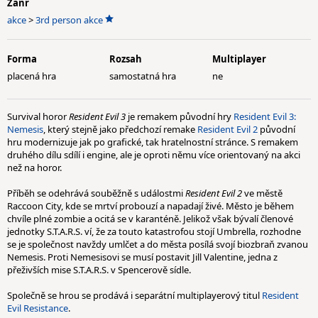
Žánr
akce
>
3rd person akce
Forma
Rozsah
Multiplayer
placená hra
samostatná hra
ne
Survival horor
Resident Evil 3
je remakem původní hry
Resident Evil 3:
Nemesis
, který stejně jako předchozí remake
Resident Evil 2
původní
hru modernizuje jak po grafické, tak hratelnostní stránce. S remakem
druhého dílu sdílí i engine, ale je oproti němu více orientovaný na akci
než na horor.
Příběh se odehrává souběžně s událostmi
Resident Evil 2
ve městě
Raccoon City, kde se mrtví probouzí a napadají živé. Město je během
chvíle plné zombie a ocitá se v karanténě. Jelikož však bývalí členové
jednotky S.T.A.R.S. ví, že za touto katastrofou stojí Umbrella, rozhodne
se je společnost navždy umlčet a do města posílá svojí biozbraň zvanou
Nemesis. Proti Nemesisovi se musí postavit Jill Valentine, jedna z
přeživších mise S.T.A.R.S. v Spencerově sídle.
Společně se hrou se prodává i separátní multiplayerový titul
Resident
Evil Resistance
.