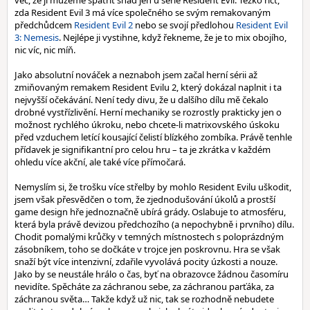
věc, že ji můžeme spatřit snad jen u série Resident Evil. Těžko říct,
zda Resident Evil 3 má více společného se svým remakovaným
předchůdcem
Resident Evil 2
nebo se svojí předlohou
Resident Evil
3: Nemesis
. Nejlépe ji vystihne, když řekneme, že je to mix obojího,
nic víc, nic míň.
Jako absolutní nováček a neznaboh jsem začal herní sérii až
zmiňovaným remakem Resident Evilu 2, který dokázal naplnit i ta
nejvyšší očekávání. Není tedy divu, že u dalšího dílu mě čekalo
drobné vystřízlivění. Herní mechaniky se rozrostly prakticky jen o
možnost rychlého úkroku, nebo chcete-li matrixovského úskoku
před vzduchem letící kousající čelistí blízkého zombíka. Právě tenhle
přídavek je signifikantní pro celou hru – ta je zkrátka v každém
ohledu více akční, ale také více přímočará.
Nemyslím si, že trošku více střelby by mohlo Resident Evilu uškodit,
jsem však přesvědčen o tom, že zjednodušování úkolů a prostší
game design hře jednoznačně ubírá grády. Oslabuje to atmosféru,
která byla právě devizou předchozího (a nepochybně i prvního) dílu.
Chodit pomalými krůčky v temných místnostech s poloprázdným
zásobníkem, toho se dočkáte v trojce jen poskrovnu. Hra se však
snaží být více intenzivní, zdařile vyvolává pocity úzkosti a nouze.
Jako by se neustále hrálo o čas, byť na obrazovce žádnou časomíru
nevidíte. Spěcháte za záchranou sebe, za záchranou parťáka, za
záchranou světa… Takže když už nic, tak se rozhodně nebudete