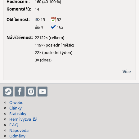
Hodnocení:
160 (40-100 %)
Komentářů:
14
Oblíbenost:
13
32
4
162
Návštěvnost:
22122× (celkem)
119× (poslední měsíc)
22× (poslední týden)
3× (dnes)
Více
O webu
Články
Statistiky
Herní výzva
F.A.Q.
Nápověda
Odměny