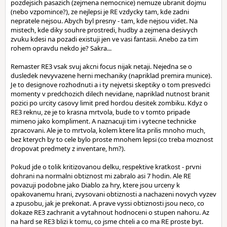
pozdejsich pasazich (zejmena nemocnice) nemuze ubranit dojmu
(nebo vzpomince?), ze nejlepsi je RE vzdycky tam, kde zadni
nepratele nejsou. Abych byl presny - tam, kde nejsou videt. Na
mistech, kde diky souhre prostredi, hudby a zejmena desivych
zvuku kdesi na pozadi existuji jen ve vasi fantasii. Anebo za tim
rohem opravdu nekdo je? Sakra...
Remaster RE3 vsak svuj akcni focus nijak netaji. Nejedna se o
dusledek nevyvazene herni mechaniky (napriklad premira munice).
Je to designove rozhodnuti a i ty nejvetsi skeptiky o tom presvedci
momenty v predchozich dilech nevidane, napriklad nutnost branit
pozici po urcity casovy limit pred hordou desitek zombiku. Kdyz o
RE3 reknu, ze je to krasna mrtvola, bude to v tomto pripade
mimeno jako kompliment. A naznacuji tim i vytecne technicke
zpracovani. Ale je to mrtvola, kolem ktere lita prilis mnoho much,
bez kterych by to cele bylo proste mnohem lepsi (co treba moznost
dropovat predmety z inventare, hm?).
Pokud jde o tolik kritizovanou delku, respektive kratkost - prvni
dohrani na normalni obtiznost mi zabralo asi 7 hodin. Ale RE
povazuji podobne jako Diablo za hry, ktere jsou urceny k
opakovanemu hrani, zvysovani obtiznosti a nachazeni novych vyzev
a zpusobu, jak je prekonat. A prave vyssi obtiznosti jsou neco, co
dokaze RE3 zachranit a vytahnout hodnoceni o stupen nahoru. Az
na hard se RE3 blizi k tomu, co jsme chteli a co ma RE proste byt.