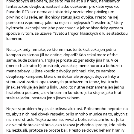
novodobych etalonem, jak se to ma delat a u hracu, namlsanych
fantastickou dvojkou, nastavil latku ocekavani proklate vysoko.
Puvodni RE3 sice nema ani historicky nezcizitelne privilegium
prvniho dilu serie, ani ikonicky status jako dvojka. Presto na nej
pametnici vzpominaji jako na nejen z nejlepsich '"residentu," ktery
byl trochu akcnejsi nez jeho predchudci a jehoz historicky vyznam
spociva i v tom, ze uzavrel "svatou trojici" klasickych dilu se statickou
kamerou.
Nu, a jak tedy remake, ve kterem nas tentokrat ceka jen jedna
kampan za slicnou Jill Valentine, dopadl? Kdo cekal more of the
same, bude zklaman. Trojka je proste uz geneticky jina hra. Vice
(mensich a kratsich) prostredi, vice akce, mene hororu a bohuzel i
mene zabavy. O jiste kouzlo z dvojky prichazi i tim, ze namisto
dvojite zip kampane, ktera umi dokonale propojit dejove linky a
stimulovat zazitek opakovanych prochazenim tehoz, byt trochu
jinak, serviruje jen jednu linku. Ano, to nutne neznamena jen jednu
hratelnou postavu, ale v linearnim koridoru je to stejne, jako hrat
stale za jednu postavu jen s jinym skinem.
Nejvetsi problem hry je ale prilisna akcnost. Prilis mnoho nepratel na
to, aby z nich mel clovek respekt, prilis mnoho munice na to, abych z
nich mel strach. Trojka uz neni survival a bohuzel uz ani horor. Je to
ale velmi dobra akcni hra a jako takova je vhodna i pro ty, kdo nikdy
RE nezkusili, protoze se proste bali. Presto se clovek behem hrani v