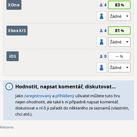
83
XOne
4
81
XboxX/S
4
--
iOS
0
Hodnotit, napsat komentář, diskutovat…
Jako
zaregistrovaný
a
přihlášený
uživatel můžete tuto hru
nejen ohodnotit, ale také k ní případně napsat komentář,
diskutovat o ní či ji zařadit do některého ze seznamů (vlastním,
chci atd.).