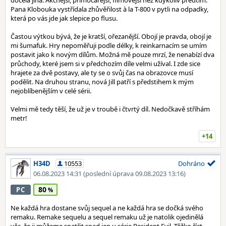
docela jiná. Akčnější, přímočařejší, filmovější než kdykoliv předtím.
Pana Klobouka vystřídala zhůvěřilost à la T-800 v pytli na odpadky,
která po vás jde jak slepice po flusu.
Častou výtkou bývá, že je kratší, ořezanější. Obojí je pravda, obojí je
mi šumafuk. Hry nepoměřuji podle délky, k reinkarnacím se umím
postavit jako k novým dílům. Možná mě pouze mrzí, že nenabízí dva
průchody, které jsem si v předchozím díle velmi užíval. I zde sice
hrajete za dvě postavy, ale ty se o svůj čas na obrazovce musí
podělit. Na druhou stranu, nová Jill patří s předstihem k mým
nejoblíbenějším v celé sérii.
Velmi mě tedy těší, že už je v troubě i čtvrtý díl. Nedočkavě stříhám
metr!
+14
H34D
10553
Dohráno
06.08.2023 14:31
(poslední úprava 09.08.2023 13:16)
80
PC
Ne každá hra dostane svůj sequel a ne každá hra se dočká svého
remaku. Remake sequelu a sequel remaku už je natolik ojedinělá