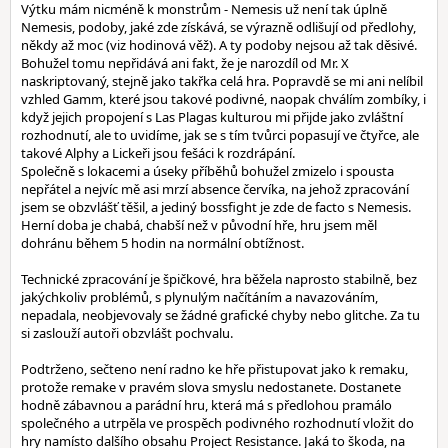
Výtku mám nicméně k monstrům - Nemesis už není tak úplně
Nemesis, podoby, jaké zde získává, se výrazně odlišují od předlohy,
někdy až moc (viz hodinová věž). A ty podoby nejsou až tak děsivé.
Bohužel tomu nepřidává ani fakt, že je narozdíl od Mr. X
naskriptovaný, stejně jako takřka celá hra. Popravdě se mi ani nelíbil
vzhled Gamm, které jsou takové podivné, naopak chválím zombíky, i
když jejich propojení s Las Plagas kulturou mi přijde jako zvláštní
rozhodnutí, ale to uvidíme, jak se s tím tvůrci popasují ve čtyřce, ale
takové Alphy a Lickeři jsou fešáci k rozdrápání.
Společně s lokacemi a úseky příběhů bohužel zmizelo i spousta
nepřátel a nejvíc mě asi mrzí absence červíka, na jehož zpracování
jsem se obzvlášť těšil, a jediný bossfight je zde de facto s Nemesis.
Herní doba je chabá, chabší než v původní hře, hru jsem měl
dohránu během 5 hodin na normální obtížnost.
Technické zpracování je špičkové, hra běžela naprosto stabilně, bez
jakýchkoliv problémů, s plynulým načítáním a navazováním,
nepadala, neobjevovaly se žádné grafické chyby nebo glitche. Za tu
si zaslouží autoři obzvlášt pochvalu.
Podtrženo, sečteno není radno ke hře přistupovat jako k remaku,
protože remake v pravém slova smyslu nedostanete. Dostanete
hodně zábavnou a parádní hru, která má s předlohou pramálo
společného a utrpěla ve prospěch podivného rozhodnutí vložit do
hry namísto dalšího obsahu Project Resistance. Jaká to škoda, na