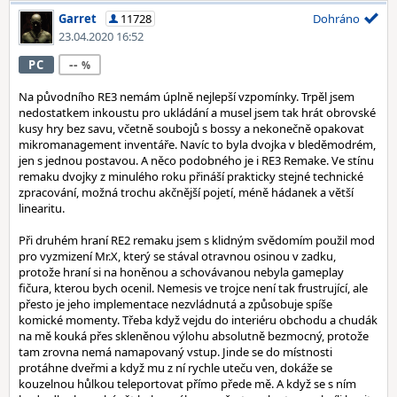
Garret
11728
Dohráno
23.04.2020 16:52
--
PC
Na původního RE3 nemám úplně nejlepší vzpomínky. Trpěl jsem
nedostatkem inkoustu pro ukládání a musel jsem tak hrát obrovské
kusy hry bez savu, včetně soubojů s bossy a nekonečně opakovat
mikromanagement inventáře. Navíc to byla dvojka v bleděmodrém,
jen s jednou postavou. A něco podobného je i RE3 Remake. Ve stínu
remaku dvojky z minulého roku přináší prakticky stejné technické
zpracování, možná trochu akčnější pojetí, méně hádanek a větší
linearitu.
Při druhém hraní RE2 remaku jsem s klidným svědomím použil mod
pro vyzmizení Mr.X, který se stával otravnou osinou v zadku,
protože hraní si na honěnou a schovávanou nebyla gameplay
fičura, kterou bych ocenil. Nemesis ve trojce není tak frustrující, ale
přesto je jeho implementace nezvládnutá a způsobuje spíše
komické momenty. Třeba když vejdu do interiéru obchodu a chudák
na mě kouká přes skleněnou výlohu absolutně bezmocný, protože
tam zrovna nemá namapovaný vstup. Jinde se do místnosti
protáhne dveřmi a když mu z ní rychle uteču ven, dokáže se
kouzelnou hůlkou teleportovat přímo přede mě. A když se s ním