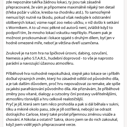
zde nepoznáte takřka žádnou lokaci, ty jsou tak zásadně
přepracované, že vám je připomene maximálně nějaký ten detail
(třeba požár v uličce, kresba na chodníku atd.). To samozřejmě
nemusí být nutně na škodu, pokud však nedojde k odstranění
oblíbených lokací, vizme např. zoo nebo uličku, v níž došlo k setkání
s Wormíkem. A to už moc pěkné od autorů není, zvláště když to
podpoří tím, že mnoho lokací vskutku nepřibylo. Plusem pak je
možnost prozkoumávat i lokace spjaté s druhým dílem, byť jen v
hodně omezené míře, neboť je většina dveří uzamčena.
Zvukově je na tom hra na špičkové úrovni, dabing, ozvučení,
Nemesis a jeho S.T.A.R.S., hudební doprovod - to vše je naprosto
parádní a navozující úžasnou atmosféru.
Příběhově hra rozhodně nepokulhává, stejně jako lokace se i příběh
dočkal výrazných změn, který ho zásadně odlišil od původního díla,
a je tak dalším důvodem, proč hru nepovažovat za remake, ale spíše
za jakési parafrázování původního díla. Ale přiznávám, že příběhové
změny jsou vítané, dialogy a cutscény činí postavy uvěřitelnějšími,
atmosféru tísnivější a hru celkově realističtější.
Pryč je Jill, která sem tam něco prohodila a pak si dál běhala v sukni,
tílku a mikině okolo pasu, zde je Jill ostřílená, nebojící se odrazit
dotírajícího Carlose, který také prošel příjemnou změnou visáže a
chování. A Nikolai a ostatní? Sakra, skoro jsem se do nich zakoukal,
když jsem viděl jejich přepracované verze.