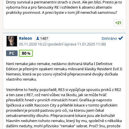
Drsny survival a permanentni strach o zivot. Ale jen blizi. Presto je to
vyborna hra a pro fanousky RE i vzhledem k absenci alternativ
prakticky povinnost. A preci byste v tom Jill nenechali samotnou?
+21
Releon
1487
Dohráno
05.11.2020 16:22
(poslední úprava 11.01.2025 11:38)
80
PC
Není remake jako remake, nedávno dohraná Mafia I Definitive
Edition je přesným opakem remaku milované klasiky Resident Evil 3:
Nemesis, která se po vzoru výtečně přepracované dvojky dočkala
vlastního remaku.
Vezměme to hezky popořadě, RE3 si vypůjčuje spoustu prvků z RE2
a ten zase z RE7, což není vůbec na škodu, jak se může hráč
přesvědčit hned v prvních minutách hraní. Grafika je naprosto
špičková a vidět Raccoon City a přilehlé lokace v tomto grafickém
provedení je prostě pastvou pro oči, na kterou jsem čekal
setsakramenstky dlouho. Přepracované lokace jsou ale bohužel
hlavním neduhem tohoto remaku, který by mu, společně s několika
dalšími neduhy, mohl přízvisko "remake" sebrat. Proč? Inu, protože