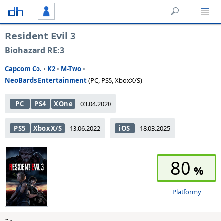
Resident Evil 3
Biohazard RE:3
Capcom Co.
•
K2
•
M-Two
•
NeoBards Entertainment
(PC, PS5, XboxX/S)
PC
PS4
XOne
03.04.2020
PS5
XboxX/S
13.06.2022
iOS
18.03.2025
80
Platformy