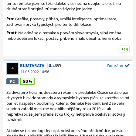
tento remake jsem se těšil daleko více než na dvojku, ale což, na
druhé straně originál zůstane vždycky jen jeden.
Pro:
Grafika, postavy, příběh, umělá inteligence, optimalizace,
zachování prvků typických pro tento díl, lokace
Proti:
Nejedná se o remake v pravém slova smyslu, silná změna
nebo odebrání lokací, postav, příběhu, málo obsahu, herní doba
+14
BUMTARATA
4683
Dohráno
11.05.2022 14:56
80
PC
Za devatero horami, devatero řekami, v předaleké Ósace se dalo pár
chytrých hlav dohromady a vymyslelo byznys plán, ze kterého se mi
pár let nazpátek podlomily kolena. Remake Resident Evil 2 se velmi
snadno zařadil mezi mé nejoblíbenější hry roku 2019, a tak
nepřekvapí, že jsem předělávku trojky netrpělivě očekával, sotva ji
oznámili.
Ačkoliv se technologicky nijak neliší od svého předchůdce, přesto je