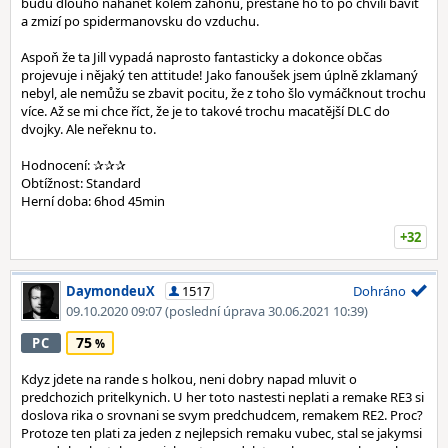
budu dlouho nahánět kolem záhonu, přestane ho to po chvíli bavit
a zmizí po spidermanovsku do vzduchu.
Aspoň že ta Jill vypadá naprosto fantasticky a dokonce občas
projevuje i nějaký ten attitude! Jako fanoušek jsem úplně zklamaný
nebyl, ale nemůžu se zbavit pocitu, že z toho šlo vymáčknout trochu
více. Až se mi chce říct, že je to takové trochu macatější DLC do
dvojky. Ale neřeknu to.
Hodnocení: ✰✰✰
Obtížnost: Standard
Herní doba: 6hod 45min
+32
DaymondeuX
1517
Dohráno
09.10.2020 09:07
(poslední úprava 30.06.2021 10:39)
75
PC
Kdyz jdete na rande s holkou, neni dobry napad mluvit o
predchozich pritelkynich. U her toto nastesti neplati a remake RE3 si
doslova rika o srovnani se svym predchudcem, remakem RE2. Proc?
Protoze ten plati za jeden z nejlepsich remaku vubec, stal se jakymsi