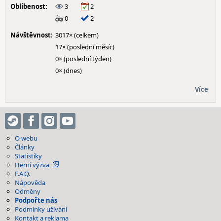
Oblíbenost:
3
2
0
2
Návštěvnost:
3017× (celkem)
17× (poslední měsíc)
0× (poslední týden)
0× (dnes)
Více
O webu
Články
Statistiky
Herní výzva
F.A.Q.
Nápověda
Odměny
Podpořte nás
Podmínky užívání
Kontakt a reklama