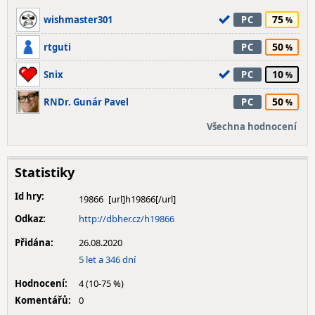
75
wishmaster301
PC
50
rtguti
PC
10
Snix
PC
50
RNDr. Gunár Pavel
PC
Všechna hodnocení
Statistiky
Id hry:
19866
Odkaz:
http://dbher.cz/h19866
Přidána:
26.08.2020
5 let a 346 dní
Hodnocení:
4 (10-75 %)
Komentářů:
0