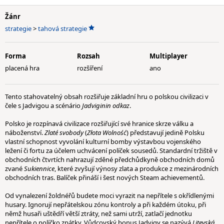
Žánr
strategie
>
tahová strategie
Forma
Rozsah
Multiplayer
placená hra
rozšíření
ano
Tento stahovatelný obsah rozšiřuje základní hru o polskou civilizaci v
čele s Jadvigou a scénário
Jadviginin odkaz
.
Polsko je rozpínavá civilizace rozšiřující své hranice skrze válku a
náboženství.
Zlaté svobody
(
Złota Wolność
) představují jedině Polsku
vlastní schopnost vyvolání kulturní bomby výstavbou vojenského
ležení či fortu za účelem uchvácení políček sousedů. Standardní tržiště v
obchodních čtvrtích nahrazují zděné předchůdkyně obchodních domů
zvané
Sukiennice
, které zvyšují výnosy zlata a produkce z mezinárodních
obchodních tras. Balíček přináší i šest nových Steam achievementů.
Od vynalezení žoldnéřů budete moci vyrazit na nepřítele s okřídlenými
husary. Ignorují nepřátelskou zónu kontroly a při každém útoku, při
němž husaři uštědří větší ztráty, než sami utrží, zatlačí jednotku
nepřítele o políčko zpátky. Vůdcovský bonus Jadvigy se nazývá
Litevská