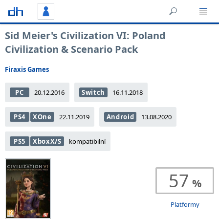
Sid Meier's Civilization VI: Poland
Civilization & Scenario Pack
Firaxis Games
PC
20.12.2016
Switch
16.11.2018
PS4
XOne
22.11.2019
Android
13.08.2020
PS5
XboxX/S
kompatibilní
57
Platformy