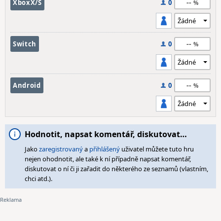
--
XboxX/S
0
--
Switch
0
--
Android
0
Hodnotit, napsat komentář, diskutovat…
Jako
zaregistrovaný
a
přihlášený
uživatel můžete tuto hru
nejen ohodnotit, ale také k ní případně napsat komentář,
diskutovat o ní či ji zařadit do některého ze seznamů (vlastním,
chci atd.).