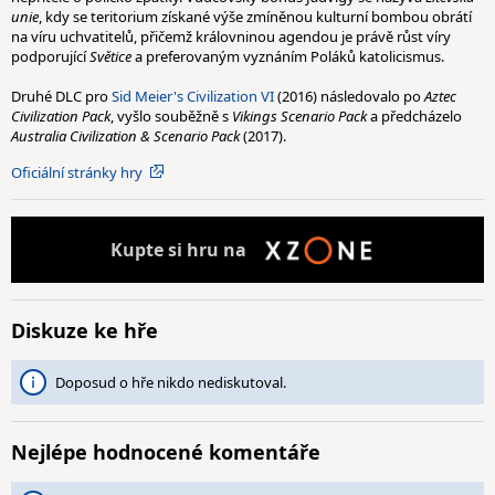
unie
, kdy se teritorium získané výše zmíněnou kulturní bombou obrátí
na víru uchvatitelů, přičemž královninou agendou je právě růst víry
podporující
Světice
a preferovaným vyznáním Poláků katolicismus.
Druhé DLC pro
Sid Meier's Civilization VI
(2016) následovalo po
Aztec
Civilization Pack
, vyšlo souběžně s
Vikings Scenario Pack
a předcházelo
Australia Civilization & Scenario Pack
(2017).
Oficiální stránky hry
Kupte
si hru na
Diskuze ke hře
Doposud o hře nikdo nediskutoval.
Nejlépe hodnocené komentáře