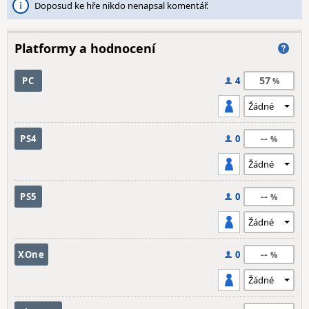
Doposud ke hře nikdo nenapsal komentář.
Platformy a hodnocení
57
PC
4
--
PS4
0
--
PS5
0
--
XOne
0