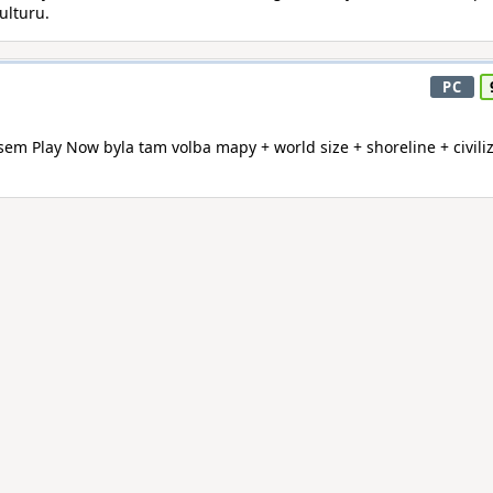
ulturu.
PC
jsem Play Now byla tam volba mapy + world size + shoreline + civili