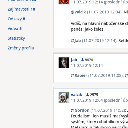
11.07.2019 12:14 (poslední úp
Zajímavosti
10
@
valcik
(11.07.2019 12:04)
: N
Odkazy
8
Vidíš, na hlavní náboženské c
Videa
5
peněz, jako želez.
Statistiky
@
Jab
(11.07.2019 12:14)
: Settl
Změny profilu
Jab
8676
11.07.2019 12:14
@
Rapier
(11.07.2019 11:08)
: 
valcik
2575
11.07.2019 12:04 (poslední úp
@
Gordon
(11.07.2019 11:52)
:
Feudalism, len musíš mať vy
systém, ktorý robotníkom výra
Metalurgiu tak skoro nevyužij