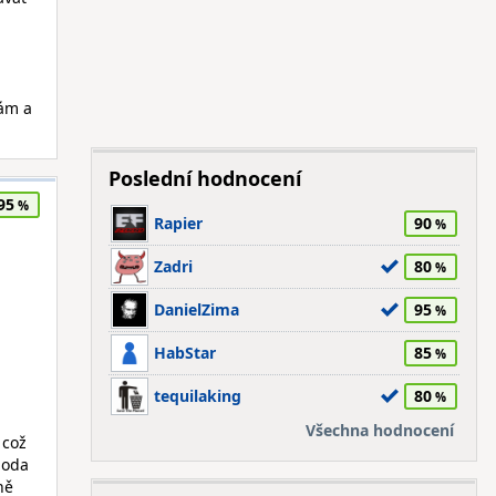
rám a
Poslední hodnocení
95
Rapier
90
Zadri
80
DanielZima
95
HabStar
85
tequilaking
80
Všechna hodnocení
 což
hoda
ně