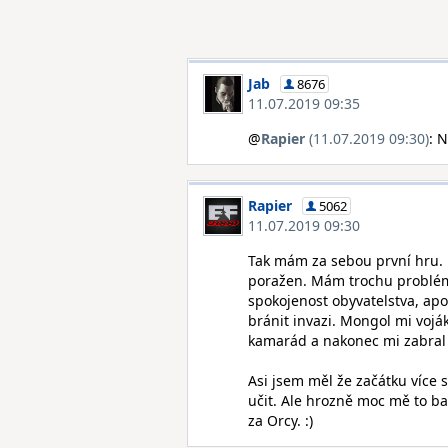
Jab
8676
11.07.2019 09:35
@
Rapier
(11.07.2019 09:30)
: 
Rapier
5062
11.07.2019 09:30
Tak mám za sebou první hru. E
poražen. Mám trochu problém
spokojenost obyvatelstva, apo
bránit invazi. Mongol mi vojá
kamarád a nakonec mi zabral 
Asi jsem měl že začátku více s
učit. Ale hrozně moc mě to baví
za Orcy. :)