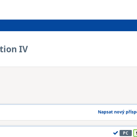
tion IV
Napsat nový přís
PC