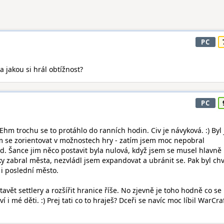
PC
Na jakou si hrál obtížnost?
PC
hm trochu se to protáhlo do ranních hodin. Civ je návyková. :) Byl
 se zorientovat v možnostech hry - zatím jsem moc nepobral
d. Šance jim něco postavit byla nulová, když jsem se musel hlavně
ky zabral města, nezvládl jsem expandovat a ubránit se. Pak byl chví
i poslední město.
tavět settlery a rozšířit hranice říše. No zjevně je toho hodně co s
 i mé děti. :) Prej tati co to hraješ? Dceři se navíc moc líbil WarCraf