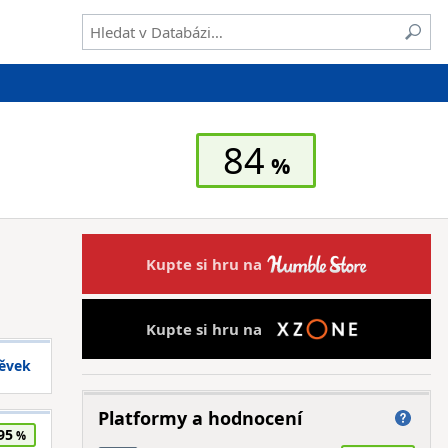
84
Kupte si hru na
Kupte si hru na
pěvek
Platformy a hodnocení
95