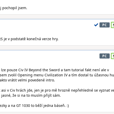
 jj pochopil jsem.
PC
BtS je v podstatě konečná verze hry.
PC
t lze pouze Civ IV Beyond the Sword a tam tutorial fakt není ale v
jsem zvolil Opening menu Civilization IV a tím dostal tu úžasnou 
akto vrátit velmi povedené intro.
k asi v Civ hrách jde, jen je pro mě hrozně nepřehledné se vyznat v
jasné, že si na to musím přijít sám.
ky a na GT 1030 to běží jedna báseň. :)