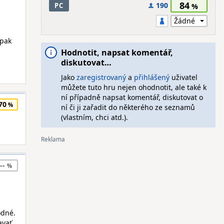
84
190
PC
 pak
Hodnotit, napsat komentář,
diskutovat…
Jako
zaregistrovaný
a
přihlášený
uživatel
můžete tuto hru nejen ohodnotit, ale také k
ní případně napsat komentář, diskutovat o
70
ní či ji zařadit do některého ze seznamů
(vlastním, chci atd.).
--
odné.
avať