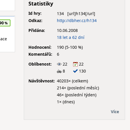
Statistiky
Id hry:
134
Odkaz:
http://dbher.cz/h134
90
Přidána:
10.06.2008
18 let a 62 dní
zace
Hodnocení:
190 (5-100 %)
Komentářů:
6
Oblíbenost:
22
22
8
130
Návštěvnost:
40203× (celkem)
214× (poslední měsíc)
46× (poslední týden)
1× (dnes)
Více