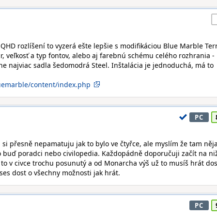
V QHD rozlíšení to vyzerá ešte lepšie s modifikáciou Blue Marble Ter
r, veľkosť a typ fontov, alebo aj farebnú schému celého rozhrania -
e najviac sadla šedomodrá Steel. Inštalácia je jednoduchá, má to
luemarble/content/index.php
PC
Já si přesně nepamatuju jak to bylo ve čtyřce, ale myslím že tam něj
o buď poradci nebo civilopedia. Každopádně doporučuji začít na ni
e to v civce trochu posunutý a od Monarcha výš už to musíš hrát dos
es dost o všechny možnosti jak hrát.
PC