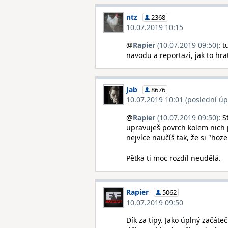
ntz
2368
10.07.2019 10:15
@
Rapier
(10.07.2019 09:50)
: 
navodu a reportazi, jak to hrat
Jab
8676
10.07.2019 10:01 (poslední úp
@
Rapier
(10.07.2019 09:50)
: 
upravuješ povrch kolem nich 
nejvíce naučíš tak, že si "ho
Pětka ti moc rozdíl neudělá.
Rapier
5062
10.07.2019 09:50
Dík za tipy. Jako úplný začát