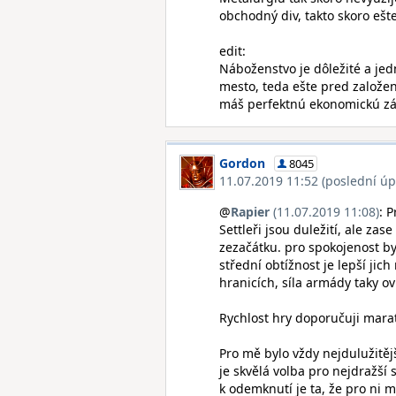
obchodný div, takto skoro ešt
edit:
Náboženstvo je dôležité a jed
mesto, teda ešte pred založe
máš perfektnú ekonomickú zá
Gordon
8045
11.07.2019 11:52 (poslední úp
@
Rapier
(11.07.2019 11:08)
: 
Settleři jsou duležití, ale za
zezačátku. pro spokojenost b
střední obtížnost je lepší jich
hranicích, síla armády taky ov
Rychlost hry doporučuji marató
Pro mě bylo vždy nejdulužitěj
je skvělá volba pro nejdražší
k odemknutí je ta, že pro ni 