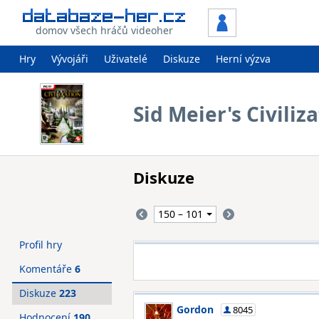
domov všech hráčů videoher
Hry
Vývojáři
Uživatelé
Diskuze
Herní výzva
Sid Meier's Civiliza
Diskuze
Profil hry
Komentáře
6
Diskuze
223
Gordon
8045
Hodnocení
190