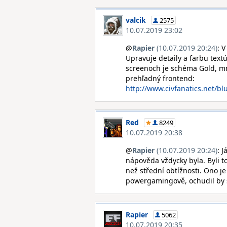
valcik
2575
10.07.2019 23:02
@
Rapier
(10.07.2019 20:24)
: 
Upravuje detaily a farbu textú
screenoch je schéma Gold, mn
prehľadný frontend:
http://www.civfanatics.net/b
Red
8249
10.07.2019 20:38
@
Rapier
(10.07.2019 20:24)
: 
nápověda vždycky byla. Byli t
než střední obtížnosti. Ono j
powergamingově, ochudil by s
Rapier
5062
10.07.2019 20:35