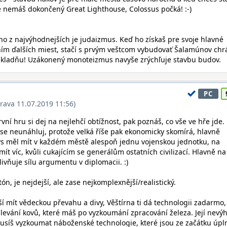
e nemáš dokončený Great Lighthouse, Colossus počká! :-)
no z najvýhodnejších je judaizmus. Keď ho získaš pre svoje hlavné
ním ďalších miest, stačí s prvým veštcom vybudovať Šalamúnov ch
kladňu! Uzákonený monoteizmus navyše zrýchľuje stavbu budov.
PC
rava 11.07.2019 11:56)
První hru si dej na nejlehčí obtížnost, pak poznáš, co vše ve hře jde.
se se neunáhluj, protože velká říše pak ekonomicky skomírá, hlavně
ys měl mít v každém městě alespoň jednu vojenskou jednotku, na
 mít víc, kvůli cukajícím se generálům ostatních civilizací. Hlavně na
livňuje sílu argumentu v diplomacii. :)
n, je nejdejší, ale zase nejkomplexnější/realistický.
ší mít vědeckou převahu a divy, Věštírna ti dá technologii zadarmo,
 slevání kovů, které máš po vyzkoumání zpracování železa. Její nevý
musíš vyzkoumat náboženské technologie, které jsou ze začátku úpl