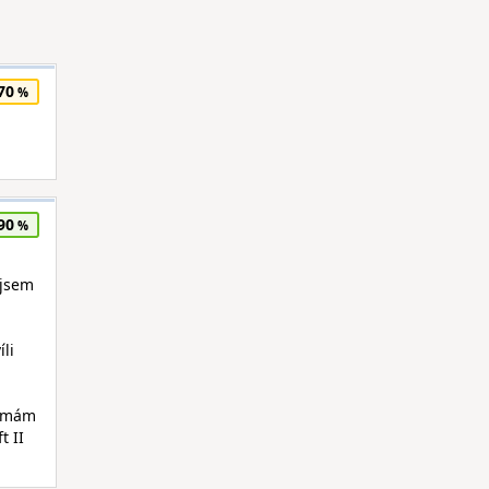
70
90
 jsem
li
e mám
t II