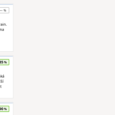
--
rain.
 na
85
aká
žší
t
90