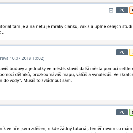
PC
tutorial tam je a na netu je mraky clanku, wikis a uplne celejch studii
 ...
PC
rava 10.07.2019 10:02)
Stavíš budovy a jednotky ve městě, stavíš další města pomocí settler
pomocí dělníků, prozkoumáváš mapu, válčíš a vynalézáš. Ve zkratc
zen do vody". Musíš to zvládnout sám.
PC
ečník ve hře jsem zděšen, nikde žádný tutoriál, téměř nevím co mám