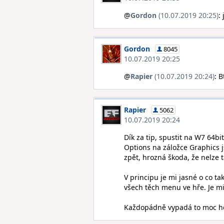
@
Gordon
(10.07.2019 20:25)
:
Gordon
8045
10.07.2019 20:25
@
Rapier
(10.07.2019 20:24)
: 
Rapier
5062
10.07.2019 20:24
Dík za tip, spustit na W7 64bi
Options na záložce Graphics 
zpět, hrozná škoda, že nelze t
V principu je mi jasné o co ta
všech těch menu ve hře. Je mi 
Každopádně vypadá to moc hez