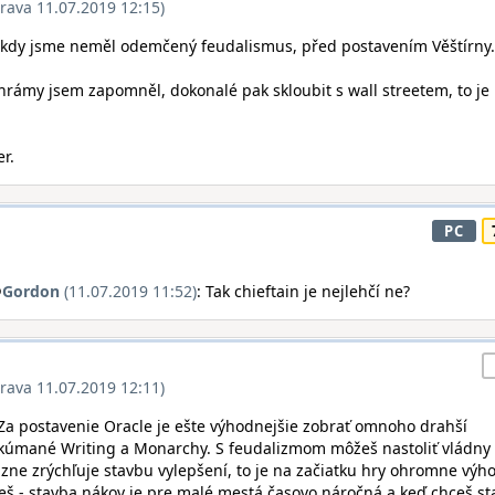
rava 11.07.2019 12:15)
ikdy jsme neměl odemčený feudalismus, před postavením Věštírny.
hrámy jsem zapomněl, dokonalé pak skloubit s wall streetem, to je
er.
PC
@
Gordon
(11.07.2019 11:52)
: Tak chieftain je nejlehčí ne?
rava 11.07.2019 12:11)
 Za postavenie Oracle je ešte výhodnejšie zobrať omnoho drahší
skúmané Writing a Monarchy. S feudalizmom môžeš nastoliť vládny
zne zrýchľuje stavbu vylepšení, to je na začiatku hry ohromne výh
eš - stavba nákov je pre malé mestá časovo náročná a keď chceš st