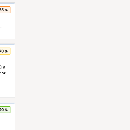
65
,
70
ů a
e se
90