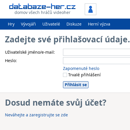
domov všech hráčů videoher
Hry
Vývojáři
Uživatelé
Diskuze
Herní výzva
Zadejte své přihlašovací údaj
Uživatelské jméno/e-mail:
Heslo:
Zapomenuté heslo
Trvalé přihlášení
Dosud nemáte svůj účet?
Neváhejte a zaregistrujte se zde