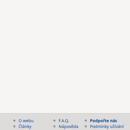
O webu
F.A.Q.
Podpořte nás
Články
Nápověda
Podmínky užívání