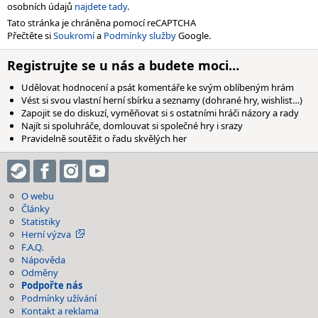
osobních údajů
najdete tady
.
Tato stránka je chráněna pomocí reCAPTCHA
Přečtěte si
Soukromí
a
Podmínky služby
Google.
Registrujte se u nás a budete moci…
Udělovat hodnocení a psát komentáře ke svým oblíbeným hrám
Vést si svou vlastní herní sbírku a seznamy (dohrané hry, wishlist…)
Zapojit se do diskuzí, vyměňovat si s ostatními hráči názory a rady
Najít si spoluhráče, domlouvat si společné hry i srazy
Pravidelně soutěžit o řadu skvělých her
O webu
Články
Statistiky
Herní výzva
F.A.Q.
Nápověda
Odměny
Podpořte nás
Podmínky užívání
Kontakt a reklama