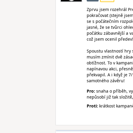
Zprvu jsem rozehrál Pre
pokračovat (stejně jsem
se s počátečním rozpol
jasné, že se tvůrci ohle
počátku zábavnější a v
což jsem ocenil předev
Spoustu vlastností hry
musím zmínit dvě zásad
obtížnost. To v kampan
napínavou akci, přesně
překvapil. A i když je 
samotného závěru!
Pro:
snaha o příběh, vyl
nepůsobí již tak složitě
Proti:
krátkost kampaně