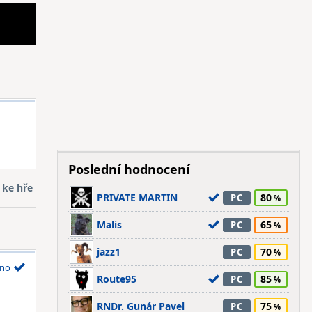
Poslední hodnocení
 ke hře
PRIVATE MARTIN
80
PC
Malis
65
PC
jazz1
70
PC
no
Route95
85
PC
RNDr. Gunár Pavel
75
PC