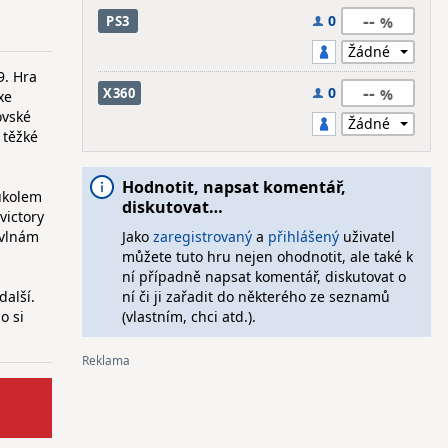
--
0
PS3
9. Hra
--
0
X360
xe
ovské
 těžké
Hodnotit, napsat komentář,
 úkolem
diskutovat…
victory
 vlnám
Jako
zaregistrovaný
a
přihlášený
uživatel
můžete tuto hru nejen ohodnotit, ale také k
ní případně napsat komentář, diskutovat o
další.
ní či ji zařadit do některého ze seznamů
o si
(vlastním, chci atd.).