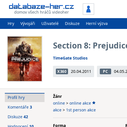
domov všech hráčů videoher
Hry
Vývojáři
Uživatelé
Diskuze
Herní výzva
Section 8: Prejudic
TimeGate Studios
20.04.2011
04.05.
X360
PC
Žánr
Profil hry
online
>
online akce
Komentáře
3
akce
>
1st person akce
Diskuze
42
Forma
Hodnocení
10