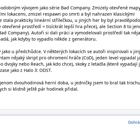
a podobným vývojem jako série Bad Company. Zmizely otevřené mapy
ími lokacemi, zmizel respawn po smrti a byl nahrazen klasickými
e stala prakticky lineární střílečkou, u jiných her by byl pravděpod
 otevřené prostředí = tisíckrát lepší hra přece), ale Section 8 to je
Bad Company). Autoři si dali práci a vymodelovali prostředí tak něj
adá, jak kdyby to vypadlo někde z generátoru.
ý jako u předchůdce. V některých lokacích se autoři inspirovali v jin
mtam nějaký skript pro ohromení hráče (CoD), jeden level vypadal j
bo dvojky nebo Reach, jak kdo chce), skoky z letadla (které vypadají 
 zase jako z Halo 3: ODST.
 jenom dvouhodinová herní doba, u jedničky jsem to bral tak trochu
ych si klidně ještě pár hodinek přidal.
Dohrá