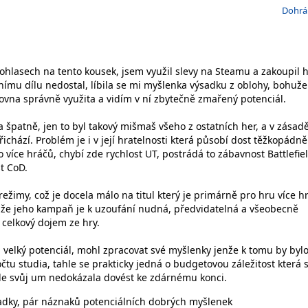
Dohrá
 ohlasech na tento kousek, jsem využil slevy na Steamu a zakoupil h
nímu dílu nedostal, líbila se mi myšlenka výsadku z oblohy, bohužel
ovna správně využita a vidím v ní zbytečně zmařený potenciál.
špatně, jen to byl takový mišmaš všeho z ostatních her, a v zásadě
ichází. Problém je i v její hratelnosti která působí dost těžkopádně
o více hráčů, chybí zde rychlost UT, postrádá to zábavnost Battlefie
t CoD.
režimy, což je docela málo na titul který je primárně pro hru více h
jenže jeho kampaň je k uzoufání nudná, předvidatelná a všeobecně
 celkový dojem ze hry.
l velký potenciál, mohl zpracovat své myšlenky jenže k tomu by byl
čtu studia, tahle se prakticky jedná o budgetovou záležitost která s
le svůj um nedokázala dovést ke zdárnému konci.
sadky, pár náznaků potenciálních dobrých myšlenek