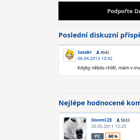
Podpořte D
Poslední diskuzní přís
Sasakr
4642
06.04.2013 10:42
Kdyby někdo chtěl, mám v inv
Nejlépe hodnocené ko
DoomCZE
5633
20.05.2011 12:25
60
PC