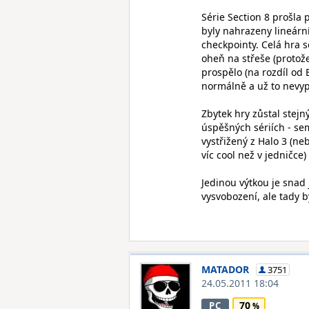
Série Section 8 prošl
byly nahrazeny lineárn
checkpointy. Celá hra s
oheň na střeše (protože
prospělo (na rozdíl od 
normálně a už to nevyp
Zbytek hry zůstal stejn
úspěšných sériích - se
vystřižený z Halo 3 (ne
víc cool než v jedničce)
Jedinou výtkou je snad
vysvobození, ale tady b
MATADOR
3751
24.05.2011 18:04
70
PC