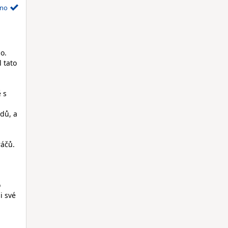
no
o.
 tato
 s
ldů, a
ráčů.
o
i své