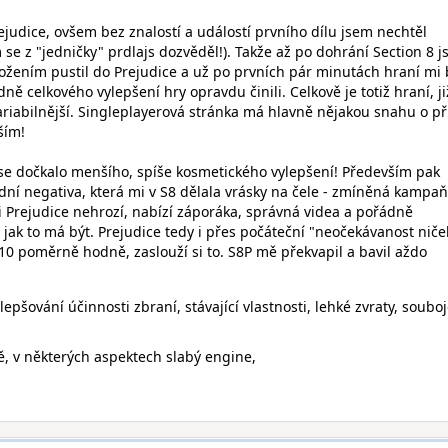
judice, ovšem bez znalostí a událostí prvního dílu jsem nechtěl
 se z "jedničky" prdlajs dozvěděl!). Takže až po dohrání Section 8 
ožením pustil do Prejudice a už po prvních pár minutách hraní mi 
dně celkového vylepšení hry opravdu činili. Celkově je totiž hraní, ji
ariabilnější. Singleplayerová stránka má hlavně nějakou snahu o př
ším!
 se dočkalo menšího, spíše kosmetického vylepšení! Především pak
ní negativa, která mi v S8 dělala vrásky na čele - zmíněná kampaň
i Prejudice nehrozí, nabízí záporáka, správná videa a pořádně
 jak to má být. Prejudice tedy i přes počáteční "neočekávanost nič
7/10 poměrně hodně, zaslouží si to. S8P mě překvapil a bavil aždo
epšování účinnosti zbraní, stávající vlastnosti, lehké zvraty, soubo
,
, v některých aspektech slabý engine,