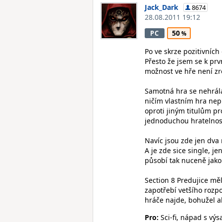
Jack_Dark
8674
28.08.2011 19:12
50
PC
Po ve skrze pozitivních
Přesto že jsem se k prv
možnost ve hře není zr
Samotná hra se nehrála 
ničím vlastním hra nepř
oproti jiným titulům pr
jednoduchou hratelnos
Navíc jsou zde jen dva 
A je zde sice single, 
působí tak nuceně jako
Section 8 Predujice mě
zapotřebí vetšího rozpo
hráče najde, bohužel a
Pro:
Sci-fi, nápad s vý