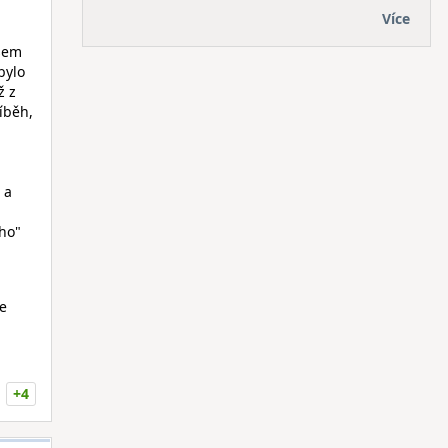
Více
jsem
bylo
ž z
íběh,
 a
eho"
je
+4