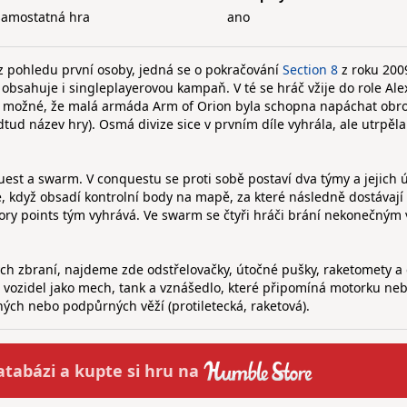
samostatná hra
ano
a z pohledu první osoby, jedná se o pokračování
Section 8
z roku 200
 obsahuje i singleplayerovou kampaň. V té se hráč vžije do role Ale
k je možné, že malá armáda Arm of Orion byla schopna napáchat obr
tud název hry). Osmá divize sice v prvním díle vyhrála, ale utrpěla
est a swarm. V conquestu se proti sobě postaví dva týmy a jejich
, když obsadí kontrolní body na mapě, za které následně dostávají 
ory points tým vyhrává. Ve swarm se čtyři hráči brání nekonečným
kých zbraní, najdeme zde odstřelovačky, útočné pušky, raketomety a 
 vozidel jako mech, tank a vznášedlo, které připomíná motorku neb
ých nebo podpůrných věží (protiletecká, raketová).
atabázi a
kupte
si hru na