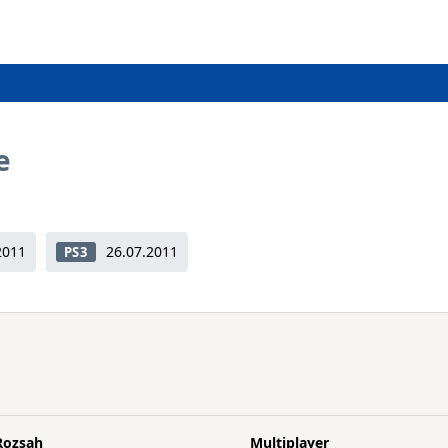
e
2011
26.07.2011
PS3
Rozsah
Multiplayer