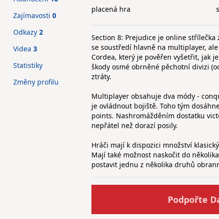
placená hra
Zajímavosti
0
Odkazy
2
Section 8: Prejudice je online střílečk
se soustředí hlavně na multiplayer, ale
Videa
3
Cordea, který je pověřen vyšetřit, ja
Statistiky
škody osmé obrněné pěchotní divizi (od
ztráty.
Změny profilu
Multiplayer obsahuje dva módy - conqu
je ovládnout bojiště. Toho tým dosáhne
points. Nashromážděním dostatku vict
nepřátel než dorazí posily.
Hráči mají k dispozici množství klasic
Mají také možnost naskočit do několika
postavit jednu z několika druhů obrann
Podpořte D