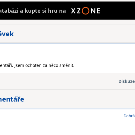
atabázi a
kupte
si hru na
pěvek
entáři. Jsem ochoten za něco směnit.
Diskuze
mentáře
Dohrá