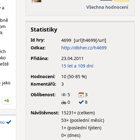
Všechna hodnocení
 a
obně
nom
Statistiky
ak
Id hry:
4699
Odkaz:
http://dbher.cz/h4699
ých
ako
Přidána:
23.04.2011
ještě
15 let a 109 dní
Hodnocení:
10 (50-85 %)
 jako
Komentářů:
3
Oblíbenost:
5
3
+6
0
8
Návštěvnost:
15231× (celkem)
53× (poslední měsíc)
no
1× (poslední týden)
0× (dnes)