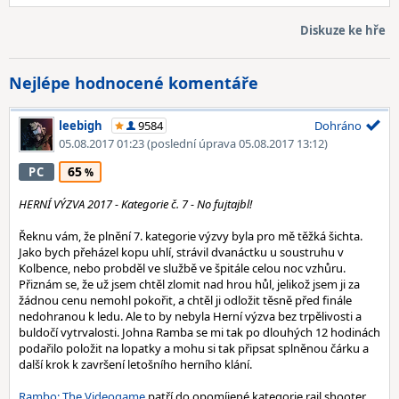
Diskuze ke hře
Nejlépe hodnocené komentáře
leebigh
9584
Dohráno
05.08.2017 01:23
(poslední úprava 05.08.2017 13:12)
65
PC
HERNÍ VÝZVA 2017 - Kategorie č. 7 - No fujtajbl!
Řeknu vám, že plnění 7. kategorie výzvy byla pro mě těžká šichta.
Jako bych přeházel kopu uhlí, strávil dvanáctku u soustruhu v
Kolbence, nebo probděl ve službě ve špitále celou noc vzhůru.
Přiznám se, že už jsem chtěl zlomit nad hrou hůl, jelikož jsem ji za
žádnou cenu nemohl pokořit, a chtěl ji odložit těsně před finále
nedohranou k ledu. Ale to by nebyla Herní výzva bez trpělivosti a
buldočí vytrvalosti. Johna Ramba se mi tak po dlouhých 12 hodinách
podařilo položit na lopatky a mohu si tak připsat splněnou čárku a
další krok k završení letošního herního klání.
Rambo: The Videogame
patří do opomíjené kategorie rail shooter