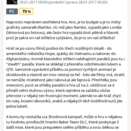
28.01.2017 00:09
(poslední úprava 28.01.2017 00:20)
70
PC
Naprosto neprávem sestřelená hra. Ano, je to budget a je to místy
graficky zastaralé (Rambo, víc než jako Rambo, vypadá jako Lorelai
Gilmorová po botoxu), ale často hra vypadá dost pěkně a hlavně,
proč je sakra on-rail střílečce vytýkáno, že je to on-rail střílečka?
Hráč se po vzoru filmů podívá do třech rozdílných lokalit - do
amerického městečka Hope, zpátky do Vietnamu a nakonec do
Afghanistánu. Kromě klasického střílení nabíhajících panáků jsou tu i
"stealth" pasáže, které se skládají z přesného odstřelování lukem a
QTE. Samotné vyprávění příběhu za pomocí rychlých animací je
zkratkovité a vlastně ani moc nestojí za řeč - kdo ale filmy zná, ztratit
se nemůže. Hratelnost jako taková je ale fajnová. Přestřelky jsou
intenzivní, pocit ze střelby parádní a hra už na 2. obtížnost ze 4
přináší velmi slušnou výzvu, která zejména ze začátku občas
přeroste i v nějaký ten frustrující moment. Jakmile to ale hráč chytí
do ruky, kosení rákosníků, arabů a nějakých těch koblihožroutů jde
jedna báseň.
A komu by nestačila cca 3hodinová kampaň, může si hru o nějakou
tu hodinku prodloužit hraním Baker Team DLC, které poskytuje 3
další mise, které jsou prequelem celého příběhu a svou délkou se