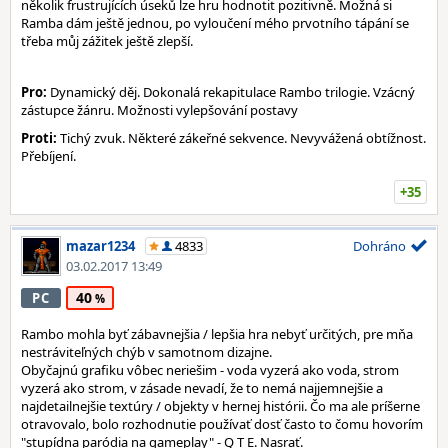
několik frustrujících úseků lze hru hodnotit pozitivně. Možná si
Ramba dám ještě jednou, po vyloučení mého prvotního tápání se
třeba můj zážitek ještě zlepší.
Pro:
Dynamický děj. Dokonalá rekapitulace Rambo trilogie. Vzácný
zástupce žánru. Možnosti vylepšování postavy
Proti:
Tichý zvuk. Některé zákeřné sekvence. Nevyvážená obtížnost.
Přebíjení.
+35
mazar1234
4833
Dohráno
03.02.2017 13:49
40
PC
Rambo mohla byť zábavnejšia / lepšia hra nebyť určitých, pre mňa
nestráviteľných chýb v samotnom dizajne.
Obyčajnú grafiku vôbec neriešim - voda vyzerá ako voda, strom
vyzerá ako strom, v zásade nevadí, že to nemá najjemnejšie a
najdetailnejšie textúry / objekty v hernej histórii. Čo ma ale príšerne
otravovalo, bolo rozhodnutie používať dosť často to čomu hovorím
"stupídna paródia na gameplay" - Q T E. Nasrať.