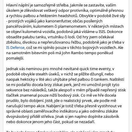
Hlavní náplní je samozřejmě střelba. Jakmile se zastavíte, vaším
úkolem je zlikvidovat veškerý odpor protivníka, optimálně přesnou
a rychlou palbou a řetězením headshotů. Obvykle v podobě živé síly
- prostých vojáků jako kanonenfutter, občas posílených
pancéřováním, kulometem či plamenometem. V některých místech
se objeví kulometná vozidla, podobná jaká vídáme u ISIS. Dokonce
obsadíte palubu tanku, vrtulníku či lodi. Od hry jsem očekával
zběsilou, divokou a nepřerušovanou řežbu, podobně jako je třeba v
IS Defense
, což se mi splnilo pouze v těchto bojových vozidlech. Ale
na samotném bitevním poli má John Rambo tempo poněkud
pomalejší.
Jednak vás neminou pro mnohé nevítané quick time eventy, v
podobě obvykle stealth úseků, v nichž se plížíte džunglí, nebo
naopak hekticky v líté akci uhýbáte před palbou či tankem. Naštěstí
se mi podařilo docela brzy získat perk, jenž mi umožnil projít tyto
sekvence bez následků, takže alespoň v mém případě nepřesný stisk
tlačítek znamenal pouze nižší bodový zisk. Co mě ve hře docela
prudilo, bylo dobíjení. Jistě, jde o realistický prvek, ale podle mě
narušující tempo akce. Nabíjení je totiž třeba přesně vystihnout ve
správné oblasti zaměřovacího indikátoru a jako odměnu získáte
dvojnásobný příděl střeliva. Jinak si jen naplno doplníte zásobník
nebo dokonce jenom jeho část, pokud se nezadaří.