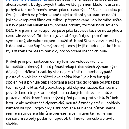
akcí. Zpravidla budgetových titulů, ve kterých není kladen důraz na
pohyb a taktické manévrování jako u klasických FPS, ale na palbu po
četných cílech na předem dané trajektorii pohybu. Rambo nabízí
jednak kompletní filmovou trilogii přepracovanou do herního světa,
a navíc prequel Baker Team, posléze přidaný formou bonusového
DLC. Hru jsem měl koupenou ještě jako krabicovku, sice ne za plnou
cenu, ale ve slevě. Titul se mi již v době vydání jevil poměrně
sympatický, ale nakonec jsem použil při hraní Steam verzi, která byla
k dostání za pár šupů ve výprodeji. Dnes jde již o raritku, jelikož hra
byla stažena ze Steam nabídky pro vypršení licenčních práv.
Příběh je implementován do hry formou videosekvencí a
fanouškům filmových hitů přináší rekapitulaci všech významných
dějových událostí. Graficky sice nejde o špičku, Rambo vypadá
plastově a kolekce nepřátel jako sbírka klonů, ale hra funguje
spolehlivě a plynule bez škobrtání a akce tak dokonale odsýpá bez
technických obtíží. Pohybovat se prakticky nemůžete, Rambo má
pevně danou trajektorii pohybu a na daných místech se může
pouze v určitých směrech skrývat před palbou protivníků. Průběh
hrou je ale neskutečně dynamický, neustálé změny směru, pohledy
kamery na spolubojovníky a skriptované sekvence působí velice
reálně a atmosféra filmů je přenesena velmi uvěřitelně. Herním
režisérům se tedy podařilo napodobit filmové řemeslo opravdu
skvěle.