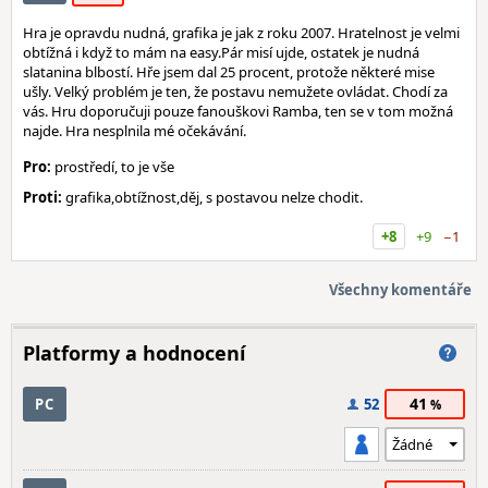
Hra je opravdu nudná, grafika je jak z roku 2007. Hratelnost je velmi
obtížná i když to mám na easy.Pár misí ujde, ostatek je nudná
slatanina blbostí. Hře jsem dal 25 procent, protože některé mise
ušly. Velký problém je ten, že postavu nemužete ovládat. Chodí za
vás. Hru doporučuji pouze fanouškovi Ramba, ten se v tom možná
najde. Hra nesplnila mé očekávání.
Pro:
prostředí, to je vše
Proti:
grafika,obtížnost,děj, s postavou nelze chodit.
+8
+9
−1
Všechny komentáře
Platformy a hodnocení
41
PC
52