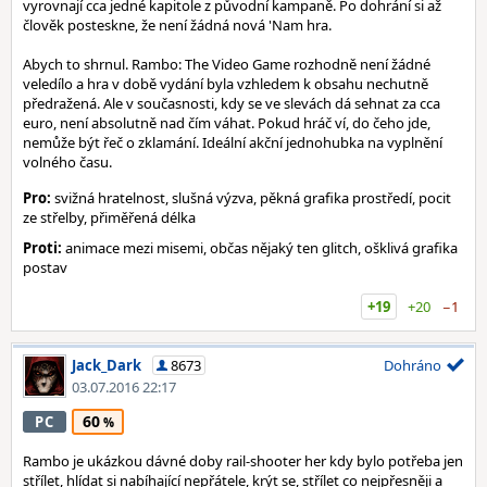
vyrovnají cca jedné kapitole z původní kampaně. Po dohrání si až
člověk posteskne, že není žádná nová 'Nam hra.
Abych to shrnul. Rambo: The Video Game rozhodně není žádné
veledílo a hra v době vydání byla vzhledem k obsahu nechutně
předražená. Ale v současnosti, kdy se ve slevách dá sehnat za cca
euro, není absolutně nad čím váhat. Pokud hráč ví, do čeho jde,
nemůže být řeč o zklamání. Ideální akční jednohubka na vyplnění
volného času.
Pro:
svižná hratelnost, slušná výzva, pěkná grafika prostředí, pocit
ze střelby, přiměřená délka
Proti:
animace mezi misemi, občas nějaký ten glitch, ošklivá grafika
postav
+19
+20
−1
Jack_Dark
8673
Dohráno
03.07.2016 22:17
60
PC
Rambo je ukázkou dávné doby rail-shooter her kdy bylo potřeba jen
střílet, hlídat si nabíhající nepřátele, krýt se, střílet co nejpřesněji a