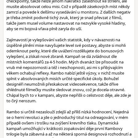
checkpointy, takže nelze jenom nakrátko zasednout ke střílení, ale
musíte absolvovat celou misi. Což v případě zásekových míst někdy
zamrzí a povede k delšímu vysedávání u monitoru. Z dalších negativ
je třeba zmínit podivně tichý zvuk, který je snad převzat z filmů,
takže jsem musel volume nastavovat na nezvykle vysoké hladiny,
aby se mi bojová vřava plně zaryla do uší.
Zajímavostí je vylepšování vašich statistik, kdy v návaznosti na
úspěšné plnění mise navyšujete level své postavy, abyste si mohli
odemknout perky, které dle uvážení rozdělujete do bonusových
vylepšení, a získali nové zbraně. Kampaň se dá zvládnout dle
místních komentářů za 4-5 hodin. Mých dvanáct lze přisoudit na
vrub mé nepozornosti a též i neschopnosti, asi mi s přibývajícím
věkem ochabují reflexy. Rambo nabízí ještě výzvy, v nichž musíte
splnit v absolvovaných misích určité specifické úkoly. Bohužel
designéři neumožnili přeskakovat videosekvence, takže dříve
shlédnuté filmečky musíte sledovat znovu, což je docela otravné.
Chápal bych to v kampani, abyste nepřišli o celistvost děje, ale zde je
to čirý nerozum.
Rambo si určitě nezaslouží zdejší až příliš nízká hodnocení, Nejedná
se o herní revoluci a jde o jednoduchý titul na odreagování, v mém
případě ovšem i trošku na zvýšení krevního tlaku. Dynamická
kampaň umožňující v krátkosti zopakování děje první Rambovy
trilogie byla zábavná a až na některá sporná designová rozhodnutí a