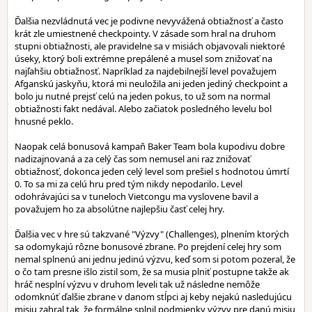
Ďalšia nezvládnutá vec je podivne nevyvážená obtiažnosť a často
krát zle umiestnené checkpointy. V zásade som hral na druhom
stupni obtiažnosti, ale pravidelne sa v misiách objavovali niektoré
úseky, ktorý boli extrémne prepálené a musel som znižovať na
najľahšiu obtiažnosť. Napríklad za najdebilnejší level považujem
Afganskú jaskyňu, ktorá mi neuložila ani jeden jediný checkpoint a
bolo ju nutné prejsť celú na jeden pokus, to už som na normal
obtiažnosti fakt nedával. Alebo začiatok posledného levelu bol
hnusné peklo.
Naopak celá bonusová kampaň Baker Team bola kupodivu dobre
nadizajnovaná a za celý čas som nemusel ani raz znižovať
obtiažnosť, dokonca jeden celý level som prešiel s hodnotou úmrtí
0. To sa mi za celú hru pred tým nikdy nepodarilo. Level
odohrávajúci sa v tuneloch Vietcongu ma vyslovene bavil a
považujem ho za absolútne najlepšiu časť celej hry.
Ďalšia vec v hre sú takzvané "Výzvy" (Challenges), plnením ktorých
sa odomykajú rôzne bonusové zbrane. Po prejdení celej hry som
nemal splnenú ani jednu jedinú výzvu, keď som si potom pozeral, že
o čo tam presne išlo zistil som, že sa musia plniť postupne takže ak
hráč nesplní výzvu v druhom leveli tak už následne nemôže
odomknúť ďalšie zbrane v danom stĺpci aj keby nejakú nasledujúcu
misiu zahral tak, že formálne splnil podmienky výzvy pre danú misiu