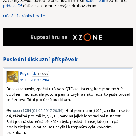
Základný
Rambo
pôvodne obsahoval 16 misií,
Baker Team
(2016) DLC
pridalo
ďalšie 3 a k tomu 5 nových druhov zbraní.
Oficiální stránky hry
Kupte
si hru na
Poslední diskuzní příspěvek
Psyx
12783
15.05.2018 17:04
Docela zabavilo, zpočátku štvaly QTE a cutscény, kde je nemožné
doplnění munice, ale potom jsem si zvykl a nakonec si to ještě prošel
celé znova. Titul pro úzké publikum.
@
mazar1234
(01.02.2017 20:54)
: Hrál jsem na nejtěžší, a celkem se to
dá, zákeřné pro mě byly QTE, perk na jejich ignoraci byl nutnost.
Fakt jediná skutečná překážka byla poslední mise, kde jsem pár
hodin zkejsnul a musel se uchýlit i k trapným vykukovacím
praktikám.