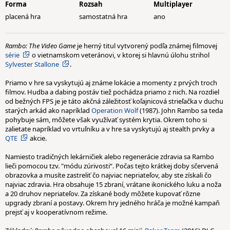
Forma
Rozsah
Multiplayer
placená hra
samostatná hra
ano
Rambo: The Video Game
je herný titul vytvorený podľa známej filmovej
série
o vietnamskom veteránovi, v ktorej si hlavnú úlohu strihol
Sylvester Stallone
.
Priamo v hre sa vyskytujú aj známe lokácie a momenty z prvých troch
filmov. Hudba a dabing postáv tiež pochádza priamo z nich. Na rozdiel
od bežných FPS je je táto akčná záležitosť koľajnicová strieľačka v duchu
starých arkád ako napríklad
Operation Wolf
(1987). John Rambo sa teda
pohybuje sám, môžete však využívať systém krytia. Okrem toho si
zalietate napríklad vo vrtuľníku a v hre sa vyskytujú aj stealth prvky a
QTE
akcie.
Namiesto tradičných lekárničiek alebo regenerácie zdravia sa Rambo
lieči pomocou tzv. "módu zúrivosti“. Počas tejto krátkej doby sčervená
obrazovka a musíte zastreliť čo najviac nepriateľov, aby ste získali čo
najviac zdravia. Hra obsahuje 15 zbraní, vrátane ikonického luku a noža
a 20 druhov nepriateľov. Za získané body môžete kupovať rôzne
upgrady zbraní a postavy. Okrem hry jedného hráča je možné kampaň
prejsť aj v kooperatívnom režime.