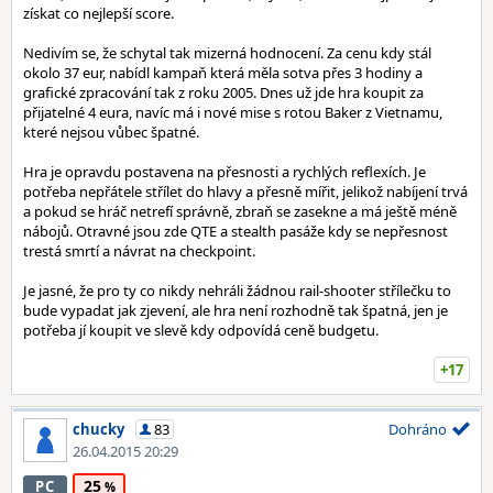
získat co nejlepší score.
Nedivím se, že schytal tak mizerná hodnocení. Za cenu kdy stál
okolo 37 eur, nabídl kampaň která měla sotva přes 3 hodiny a
grafické zpracování tak z roku 2005. Dnes už jde hra koupit za
přijatelné 4 eura, navíc má i nové mise s rotou Baker z Vietnamu,
které nejsou vůbec špatné.
Hra je opravdu postavena na přesnosti a rychlých reflexích. Je
potřeba nepřátele střílet do hlavy a přesně mířit, jelikož nabíjení trvá
a pokud se hráč netrefí správně, zbraň se zasekne a má ještě méně
nábojů. Otravné jsou zde QTE a stealth pasáže kdy se nepřesnost
trestá smrtí a návrat na checkpoint.
Je jasné, že pro ty co nikdy nehráli žádnou rail-shooter střílečku to
bude vypadat jak zjevení, ale hra není rozhodně tak špatná, jen je
potřeba jí koupit ve slevě kdy odpovídá ceně budgetu.
+17
chucky
83
Dohráno
26.04.2015 20:29
25
PC