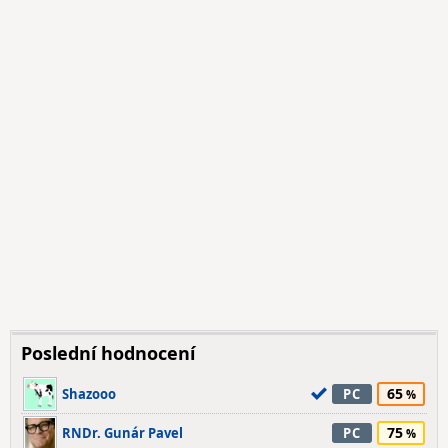
Poslední hodnocení
65
Shazooo
PC
75
RNDr. Gunár Pavel
PC