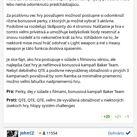
lebo nemá odomknutú predchádzajúcu.
Za pozitívnu vec hry považujem možnosť postupne si odomknúť
rôzne bonusové perky, z ktorých je možné vybrať 3 aktívne.
Podobne sa rozdeľujú Skillpointy do 4 stromov. Našťastie je hra v
tomto veľmi prívetivá a umožňuje kedykoľvek body resetnúť a
znovu rozdeliť a to nekonečne krát za hru. Vzhľadom na to, že
niektoré misie musí hráč odohrať s Light weapon a iné s Heavy
weapon je táto funkcia doslova spasením.
Je síce fajn, ako hra postupuje v súlade s filmovou sériou, ale
najlepšia časť hry je nefilmová bonusová kampaň Baker Team.
Nebyť debilného QTE a podivne nevyváženej obtiažnosti v prvých 3
kampaniach považoval by som Ramba za minimálne priemernú
možno veľmi ľahučko nadpriemernú hru.
Pro:
Perky, dej v súlade s filmami, bonusová kampaň Baker Team
Proti:
QTE, QTE, QTE, veľmi zle vyvážená obtiažnosť v niektorých
úsekoch hry, hlúpy systém challenges
+20
+21
−1
JohnCZ
11554
Dohráno