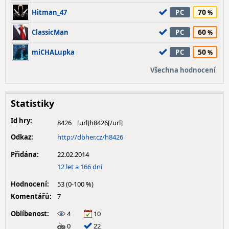
70
Hitman_47
PC
60
ClassicMan
PC
50
miCHALupka
PC
Všechna hodnocení
Statistiky
Id hry:
8426
Odkaz:
http://dbher.cz/h8426
Přidána:
22.02.2014
12 let a 166 dní
Hodnocení:
53 (0-100 %)
Komentářů:
7
Oblíbenost:
4
10
0
22