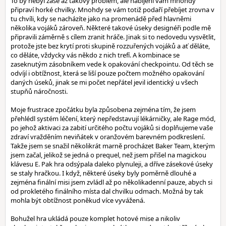
To by nebyl zase až takový problém, ale nabíjení vám mnohdy
připraví horké chvilky. Mnohdy se vám totiž podaří přebíjet zrovna v
tu chvíli, kdy se nacházíte jako na promenádě před hlavněmi
několika vojáků zároveň. Některé takové úseky designéři podle mě
připravili záměrně s cílem zranit hráče. Jinak si to nedovedu vysvětlit,
protože jste bez krytí proti skupině rozzuřených vojáků a ať děláte,
co děláte, vždycky vás někdo z nich trefí. A kombinace se
zaseknutým zásobníkem vede k opakování checkpointu. Od těch se
odvíjí i obtížnost, která se liší pouze počtem možného opakování
daných úseků, jinak se mi počet nepřátel jevil identický u všech
stupňů náročnosti.
Moje frustrace zpočátku byla způsobena zejména tím, že jsem
přehlédl systém léčení, který nepředstavují lékárničky, ale Rage mód,
po jehož aktivaci za zabití určitého počtu vojáků si doplňujeme vaše
zdraví vražděním neviňátek v oranžovém barevném podkreslení.
Takže jsem se snažil několikrát marně procházet Baker Team, kterým
jsem začal, jelikož se jedná o prequel, než jsem přišel na magickou
klávesu E. Pak hra odsýpala daleko plynuleji, a dříve zásekové úseky
se staly hračkou. I když, některé úseky byly poměrně dlouhé a
zejména finální misi jsem zvládl až po několikadenní pauze, abych si
od prokletého finálního místa dal chvilku odmach. Možná by tak
mohla být obtížnost poněkud více vyvážená.
Bohužel hra ukládá pouze komplet hotové mise a nikoliv