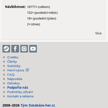
Návštěvnost:
18777× (celkem)
102× (poslední měsíc)
18× (poslední týden)
2× (dnes)
Více
O webu
Články
Statistiky
Herní výzva
F.A.Q.
Nápověda
Odměny
Podpořte nás
Podmínky užívání
Kontakt a reklama
2008–2026
Tým Databáze-her.cz