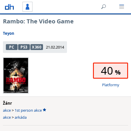
Rambo: The Video Game
Teyon
PC
PS3
X360
21.02.2014
40
Platformy
Žánr
akce
>
1st person akce
akce
>
arkáda