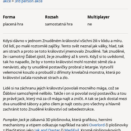
akce
>
3rd person akce
Forma
Rozsah
Multiplayer
placená hra
samostatná hra
ne
Kdysi dávno v jednom Znuděném království všichni žili v klidu a míru.
Od lidí, po malé roztomilé zajíčky. Tento svět neznal jak války, hlad, tak
ani strach a proto se toto království jmenovalo Znuděné. Tak znuděné,
že i samotný Ďábel zjistil, že je znuděný až k smrti. Když si to uvědomil,
tak ho napadlo, že by v tomto království mohl roznést sémě zla a
nenávisti, aby ty unuděné postavičky probral z letargie. Vytvořil
velemocné kouzlo a probudil z dřímoty krvelačná monstra, která po
království začala rozsévat strach a zlo.
Lidé si na záchranu jejich království povolali mocného mága, což se
Ďáblovi samozřejmě nelíbilo. Takže i on si povolal svojí postavičku a tou
je právě Jack, který má za cíl mága najít a zničit. A tak se Jack dostal mezi
dva unuděné tábory a jeho cílem je najít cestu pro všechny a hlavně
zachránit toto Znuděné království od sebedestrukce.
Pumpkin Jack
je zábavná 3D plošinovka, která grafikou, herními
mechanismy a vtipem odkazuje například na sérii
Overlord
či plošinovky
z PlayStation jako
Jak and Daxter
či
MediEvil
. Kromě plošinovkových