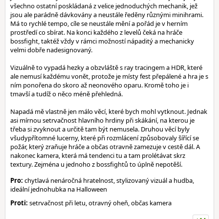
všechno ostatní poskládaná z velice jednoduchých mechanik, jež
jsou ale parádně dávkovány a neustále ředěny různými minihrami.
Má to rychlé tempo, cíle se neustále mění a pořád je v herním
prostředí co sbírat. Na konci každého z levelů čeká na hráče
bossfight, taktéž vždy v rámci možností nápaditý a mechanicky
velmi dobře nadesignovaný.
Vizuálně to vypadá hezky a obzvláště s ray tracingem a HDR, které
ale nemusí každému vonět, protože je místy fest přepálené a hra je s
ním ponořena do skoro až neonového oparu. Kromě toho je i
tmavší a tudíž o něco méně přehledná.
Napadá mě vlastně jen málo věcí, které bych mohl vytknout. Jednak
asi mírnou setrvačnost hlavního hrdiny při skákání, na kterou je
třeba si zvyknout a určitě tam být nemusela. Druhou věcí byly
všudypřítomné lucerny, které při rozmlácení způsobovaly šířící se
požár, který zraňuje hráče a občas otravně zamezuje v cestě dál. A
nakonec kamera, která má tendenci tu a tam prolétávat skrz
textury. Zejména u jednoho z bossfightů to úplně nepotěší.
Pro:
chytlavá nenáročná hratelnost, stylizovaný vizuál a hudba,
ideální jednohubka na Halloween
Proti:
setrvačnost při letu, otravný oheň, občas kamera