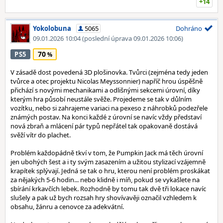
+14
Yokolobuna
5065
Dohráno
09.01.2026 10:04
(poslední úprava 09.01.2026 10:06)
70
PS5
V zásadě dost povedená 3D plošinovka. Tvůrci (zejména tedy jeden
tvůrce a otec projektu Nicolas Meyssonnier) napříč hrou úspěšně
přichází s novými mechanikami a odlišnými sekcemi úrovní, díky
kterým hra působí neustále svěže. Projedeme se tak v důlním
vozítku, nebo si zahrajeme variaci na pexeso z náhrobků podezřele
známých postav. Na konci každé z úrovní se navíc vždy představí
nová zbraň a mlácení pár typů nepřátel tak opakovaně dostává
svěží vítr do plachet.
Problém každopádně tkví v tom, že Pumpkin Jack má těch úrovní
jen ubohých šest a i ty svým zasazením a užitou stylizací vzájemně
krapítek splývají. Jedná se tak o hru, kterou není problém proskákat
za nějakých 5-6 hodin... nebo klidně i míň, pokud se vykašlete na
sbírání krkavčích lebek. Rozhodně by tomu tak dvě tři lokace navíc
slušely a pak už bych rozsah hry shovívavěji označil vzhledem k
obsahu, žánru a cenovce za adekvátní.