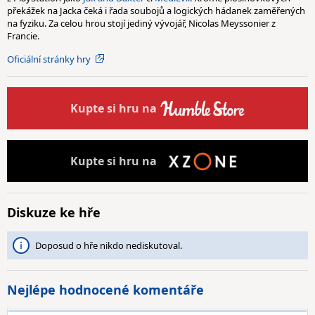
překážek na Jacka čeká i řada soubojů a logických hádanek zaměřených
na fyziku. Za celou hrou stojí jediný vývojář, Nicolas Meyssonier z
Francie.
Oficiální stránky hry
Kupte
si hru na
Kupte
si hru na
Diskuze ke hře
Doposud o hře nikdo nediskutoval.
Nejlépe hodnocené komentáře