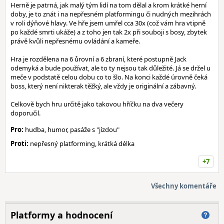
Herně je patrná, jak malý tým lidí na tom dělal a krom krátké herní
doby, je to znát i na nepřesném platformingu či nudných mezihrách
v roli dýňové hlavy. Ve hře jsem umřel cca 30x (což vám hra vtipně
po každé smrti ukáže) a z toho jen tak 2x při souboji s bosy, zbytek
právě kvůli nepřesnému ovládání a kameře.
Hra je rozdělena na 6 ůrovní a 6 zbraní, které postupně Jack
odemyká a bude používat, ale to ty nejsou tak důležité. Já se držel u
meče v podstatě celou dobu co to šlo. Na konci každé úrovně čeká
boss, který není nikterak těžký, ale vždy je originální a zábavný.
Celkově bych hru určitě jako takovou hříčku na dva večery
doporučil.
Pro:
hudba, humor, pasáže s "jízdou"
Proti:
nepřesný platforming, krátká délka
+7
Všechny komentáře
Platformy a hodnocení