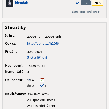
70
blendak
PC
Všechna hodnocení
Statistiky
Id hry:
20664
Odkaz:
http://dbher.cz/h20664
Přidána:
30.01.2021
5 let a 191 dní
Hodnocení:
14 (55-80 %)
Komentářů:
3
Oblíbenost:
4
3
0
11
Návštěvnost:
3828× (celkem)
23× (poslední měsíc)
2× (poslední týden)