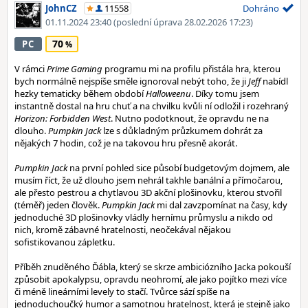
JohnCZ
11558
Dohráno
01.11.2024 23:40
(poslední úprava 28.02.2026 17:23)
70
PC
V rámci
Prime Gaming
programu mi na profilu přistála hra, kterou
bych normálně nejspíše směle ignoroval nebýt toho, že ji
Jeff
nabídl
hezky tematicky během období
Halloweenu
. Díky tomu jsem
instantně dostal na hru chuť a na chvilku kvůli ní odložil i rozehraný
Horizon: Forbidden West
. Nutno podotknout, že opravdu ne na
dlouho.
Pumpkin Jack
lze s důkladným průzkumem dohrát za
nějakých 7 hodin, což je na takovou hru přesně akorát.
Pumpkin Jack
na první pohled sice působí budgetovým dojmem, ale
musím říct, že už dlouho jsem nehrál takhle banální a přímočarou,
ale přesto pestrou a chytlavou 3D akční plošinovku, kterou stvořil
(téměř) jeden člověk.
Pumpkin Jack
mi dal zavzpomínat na časy, kdy
jednoduché 3D plošinovky vládly hernímu průmyslu a nikdo od
nich, kromě zábavné hratelnosti, neočekával nějakou
sofistikovanou zápletku.
Příběh znuděného Ďábla, který se skrze ambiciózního Jacka pokouší
způsobit apokalypsu, opravdu neohromí, ale jako pojítko mezi více
či méně lineárními levely to stačí. Tvůrce sází spíše na
jednoduchoučký humor a samotnou hratelnost, která je stejně jako