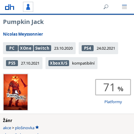
Pumpkin Jack
Nicolas Meyssonnier
PC
XOne
Switch
23.10.2020
PS4
24.02.2021
PS5
27.10.2021
XboxX/S
kompatibilní
71
Platformy
Žánr
akce
>
plošinovka