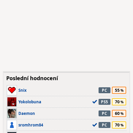
Poslední hodnocení
55
Snix
PC
70
Yokolobuna
PS5
60
Daemon
PC
70
sromhrom84
PC