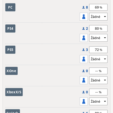
69
PC
8
80
PS4
2
72
PS5
3
--
XOne
0
--
XboxX/S
0