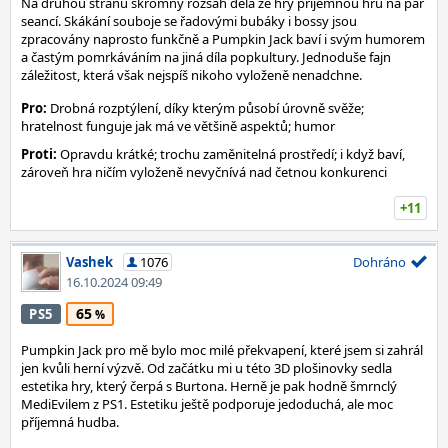
Na druhou stranu skromný rozsah dělá ze hry příjemnou hru na pár
seancí. Skákání souboje se řadovými bubáky i bossy jsou
zpracovány naprosto funkčně a Pumpkin Jack baví i svým humorem
a častým pomrkáváním na jiná díla popkultury. Jednoduše fajn
záležitost, která však nejspíš nikoho vyloženě nenadchne.
Pro:
Drobná rozptýlení, díky kterým působí úrovně svěže;
hratelnost funguje jak má ve většině aspektů; humor
Proti:
Opravdu krátké; trochu zaměnitelná prostředí; i když baví,
zároveň hra ničím vyloženě nevyčnívá nad četnou konkurenci
+11
Vashek
1076
Dohráno
16.10.2024 09:49
65
PS5
Pumpkin Jack pro mě bylo moc milé překvapení, které jsem si zahrál
jen kvůli herní výzvě. Od začátku mi u této 3D plošinovky sedla
estetika hry, který čerpá s Burtona. Herně je pak hodně šmrnclý
MediEvilem z PS1. Estetiku ještě podporuje jedoduchá, ale moc
příjemná hudba.