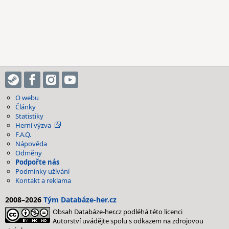
O webu
Články
Statistiky
Herní výzva
F.A.Q.
Nápověda
Odměny
Podpořte nás
Podmínky užívání
Kontakt a reklama
2008–2026
Tým Databáze-her.cz
Obsah Databáze-her.cz podléhá této licenci
Autorství uvádějte spolu s odkazem na zdrojovou