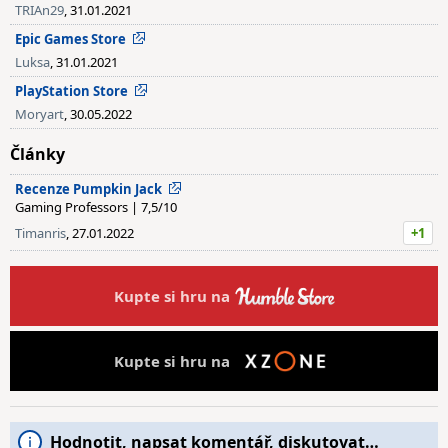
TRIAn29
, 31.01.2021
Epic Games Store
Luksa
, 31.01.2021
PlayStation Store
Moryart
, 30.05.2022
Články
Recenze Pumpkin Jack
Gaming Professors | 7,5/10
Timanris
, 27.01.2022
+1
Kupte si hru na
Kupte si hru na
Hodnotit, napsat komentář, diskutovat…