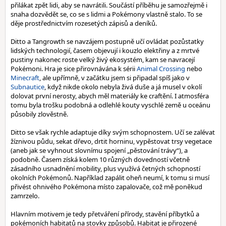
přilákat zpět lidi, aby se navrátili. Součástí příběhu je samozřejmě i
snaha dozvědět se, co se s lidmi a Pokémony vlastně stalo. To se
děje prostřednictvím rozesetých zápisů a deníků.
Ditto a Tangrowth se navzájem postupně učí ovládat pozůstatky
lidských technologií, časem objevují i kouzlo elektřiny a z mrtvé
pustiny nakonec roste velký živý ekosystém, kam se navracejí
Pokémoni. Hra je sice přirovnávána k sérii
Animal Crossing
nebo
Minecraft
, ale upřímně, v začátku jsem si připadal spíš jako v
Subnautice
, když nikde okolo nebyla živá duše a já musel v okolí
dolovat první nerosty, abych měl materiály ke craftění. I atmosféra
tomu byla trošku podobná a odlehlé kouty vyschlé země u oceánu
působily zlověstně.
Ditto se však rychle adaptuje díky svým schopnostem. Učí se zalévat
žíznivou půdu, sekat dřevo, drtit horninu, vypěstovat trsy vegetace
(aneb jak se vyhnout slovnímu spojení „pěstování trávy“), a
podobně. Časem získá kolem 10 různých dovedností včetně
zásadního usnadnění mobility, plus využívá četných schopností
okolních Pokémonů. Například zapálit oheň neumí, k tomu si musí
přivést ohnivého Pokémona místo zapalovače, což mě poněkud
zamrzelo.
Hlavním motivem je tedy přetváření přírody, stavění příbytků a
pokémoních habitatů na stovky způsobů. Habitat je přirozené