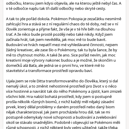
odbočku, kterou jsem kdysi objevila, ale na kterou ještě nebyl čas. A
v té odbočce najdu tak tři další odbočky nebo skryté cesty.
A tak to jde pořád dokola. Pokémon Pokopia je zezačátku nesmírně
zahlcující hra a stává se z ní regulární chaos do té doby, než se v ní
člověk zorientuje a přijme fakt, že vše je v té hře běh na dlouhou
trať. A že něco bude prostě později nebo také nikdy. Když jsem
začínala hrát, tak jsem nevěděla, jak moc mě to bude bavit.
Budování ve hrách nepatří mezi mé vyhledávané činnosti, nejsem
žádný kreativec, ale zase šlo o Pokémony, tak tu byla šance, že by
mě to chytnout mohlo. A také že ano. Sice pořád nevím, jak moc
kreativní moje výtvory nakonec budou a je možné, že skončím u
domečků alá Baťa, ale jedná se o první hru, ve které mě to
stavitelství a transformace prostředí opravdu baví.
Ujala jsem se role Ditta transformovaného do člověka, který si dal
nemalý úkol, a to změnit nehostinné prostředí pro život v o něco
více hostinné a navrátit tak do něho Pokémony a zjistit, kam zmizeli
všichni lidé. Hra nabízí bohatá prostředí, kdy jsem si postupně
prošla několik různých biomů, z nichž každý měl nějaký zásadní
prvek, který dělal problémy v daném prostředí nebo daný biom
nějak charakterizoval. Jak jsem procházela hrou dál, tak se mi
postupně odemykaly nové schopnosti a budování a zvelebování
okolí se stávalo snadnějším. Podobně i objevující se Pokémoni měli
různé schopnosti, z nichž některé byly velmi užitečné, takže třeba