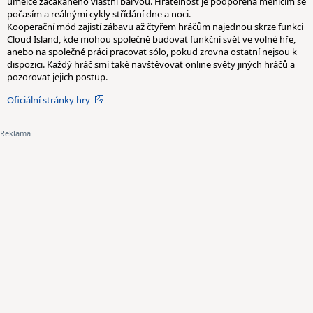
umělce zacákaného vlastní barvou. Hratelnost je podpořena měnícím se
počasím a reálnými cykly střídání dne a noci.
Kooperační mód zajistí zábavu až čtyřem hráčům najednou skrze funkci
Cloud Island, kde mohou společně budovat funkční svět ve volné hře,
anebo na společné práci pracovat sólo, pokud zrovna ostatní nejsou k
dispozici. Každý hráč smí také navštěvovat online světy jiných hráčů a
pozorovat jejich postup.
Oficiální stránky hry