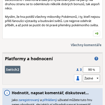
druhou stranu se to odemknulo několik dobrých bonusů, tak aspoň
něco.
Myslím, že hra potěší všechny milovníky Pokémonů, i ty, kteří nejsou
příliš fanoušci výstavby a budování světů. Lze nejprve odehrát
příběh, a až poté se pustit do té pravé přeměny pokémoního světa.
+9
Všechny komentáře
Platformy a hodnocení
90
Switch2
3
Hodnotit, napsat komentář, diskutovat…
Jako
zaregistrovaný
a
přihlášený
uživatel můžete tuto hru
nejen ohodnotit, ale také k ní případně napsat komentář,