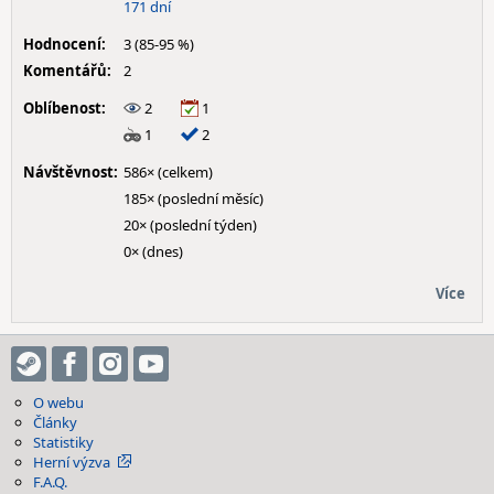
171 dní
Hodnocení:
3 (85-95 %)
Komentářů:
2
Oblíbenost:
2
1
1
2
Návštěvnost:
586× (celkem)
185× (poslední měsíc)
20× (poslední týden)
0× (dnes)
Více
O webu
Články
Statistiky
Herní výzva
F.A.Q.