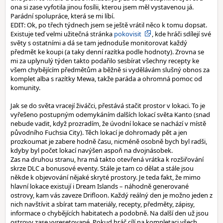
ona si zase vyfotila jinou fosílii, kterou jsem měl vystavenou já.
Parádní spolupráce, která se mi líbí.
EDIT: Ok, po třech týdnech jsem se ještě vrátil něco k tomu dopsat.
Existuje teď velmi užitečná stránka
pokovisit
, kde hráči sdílejí své
světy s ostatními a dá se tam jednoduše monitorovat každý
předmět ke koupi (a taky denní razítka podle hodnoty). Zrovna se
mi za uplynulý týden takto podařilo sesbírat všechny recepty ke
všem chybějícím předmětům a běžně si vydělávám slušný obnos za
komplet alba s razítky Mewa, takže paráda a ohromná pomoc od
komunity.
Jak se do světa vracejí živáčci, přestává stačit prostor v lokaci. To je
vyřešeno postupným odemykáním dalších lokací světa Kanto (snad
nebude vadit, když prozradím, že úvodní lokace se nachází v místě
původního Fuchsia City). Těch lokací je dohromady pět a jen
prozkoumat je zabere hodně času, nicméně osobně bych byl radši,
kdyby byl počet lokací navýšen aspoň na dvojnásobek.
Zas na druhou stranu, hra má takto otevřená vrátka k rozšiřování
skrze DLC a bonusové eventy. Stále je tam co dělat a stále jsou
někde k objevování nějaké skryté prostory. Je teda fakt, že mimo
hlavní lokace existují i Dream Islands – náhodně generované
ostrovy, kam vás zaveze Drifloon. Každý reálný den je možno jeden z
nich navštívit a sbírat tam materiály, recepty, předměty, zápisy,
informace o chybějících habitatech a podobně. Na další den už jsou
ostrovy zase vyresetované. Pokud hráč cílí na kompletaci všech