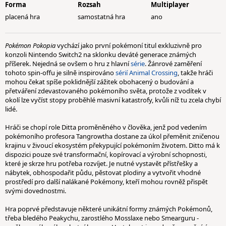
Forma
Rozsah
Multiplayer
placená hra
samostatná hra
ano
Pokémon Pokopia
vychází jako první pokémoní titul exkluzivně pro
konzoli Nintendo Switch2 na sklonku deváté generace známých
příšerek. Nejedná se ovšem o hru z hlavní
série
. Žánrové zaměření
tohoto spin-offu je silně inspirováno
sérií Animal Crossing
, takže hráči
mohou čekat spíše poklidnější zážitek obohacený o budování a
přetváření zdevastovaného pokémoního světa, protože z vodítek v
okolí lze vyčíst stopy proběhlé masivní katastrofy, kvůli níž tu zcela chybí
lidé.
Hráči se chopí role Ditta proměněného v člověka, jenž pod vedením
pokémoního profesora Tangrowtha dostane za úkol přeměnit zničenou
krajinu v živoucí ekosystém překypující pokémoním životem. Ditto má k
dispozici pouze své transformační, kopírovací a výrobní schopnosti,
které je skrze hru potřeba rozvíjet. Je nutné vystavět přístřešky a
nábytek, obhospodařit půdu, pěstovat plodiny a vytvořit vhodné
prostředí pro další nalákané Pokémony, kteří mohou rovněž přispět
svými dovednostmi.
Hra poprvé představuje některé unikátní formy známých Pokémonů,
třeba bledého Peakychu, zarostlého Mosslaxe nebo Smearguru -