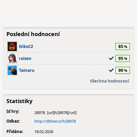
Poslední hodnocení
85
NikoCZ
95
raisen
90
Tainaru
Všechna hodnocení
Statistiky
Id hry:
28978
Odkaz:
http://dbher.cz/h28978
Přidána:
18.02.2026