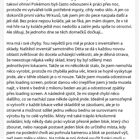
takoví ohniví Pokémoni byli často odsouzeni k práci přes noc,
protože mi vytvářeli tolik potřebné ingoty, cihly nebo sklo. A jen co
dokončili první várku 99 kusů, tak jsem jim do pece nacpala další a
jeli dál. Bez práce nejsou koláče, jak se říká, jen mám dojem, že v té
mé hře na ty koláče ještě moc nedošlo a zatím jedu spíše to otroctví.
Ale slibuji, že jednoho dne se těch domečků dočkají...
Hra má i své chyby. Tou největší pro mě je práce s inventářem a
sklady. Naštěstí inventář samotného Ditta se dá s každou novou
oblastí zvětšovat do docela ucházející velikosti, ale je děsná otrava,
že neexistuje nějaká velký sklad, který by byl sdílený mezi
jednotlivými lokacemi. Takže se mi několikrát stalo, že jsem nemohla
něco vyrobit, protože mi chyběla jedna věc, která se hojně vyskytuje
jinde, ale v téhle oblasti je o ní nouze. Takže jsem musela odcestovat
přes loading screen, pobrat danou věci (nejdříve jsem ji teda musela
najít, v které v bedně z milionu beden asi je) a odcestovat zpátky
přes loading screen. A následně zjistit, že mi stejně chybí něco
dalšího, co se nachází zase někde úplně jinde. Ideálně je samozřejmě
si vytvořit v každé lokace velké skladiště se zásobami, ale je to
otravné a možnost sdílet jednu velkou bednu se surovinami na
výrobu by to celé vyřešilo. Místy mě také trápilo krkolomné
ovládání, kdy někdy dalo práci vybrat přesně jeden blok, který chci
zbourat, nebo naopak postavit jeden blok do určitého místa, kdy
jsem na poslední chvíli asi pohnula kamerou a blok se postavil výš,
než jsem měla v plánu. Na tohle je prý dobré využít funkci myši u