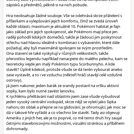
zápisků a předmětů, pěkně si na nich pobude.
Hra neobsahuje žádné souboje. Vše se odehrává skrze přátelení s
příšerkami a vylepšování jejich komfortu, čímž se zvedá úroveň
každé oblasti, maximum je aktuálně 10. Pokémoní habitat je fajn
jako základ pro jejich spokojenost, ale Pokémoni mají přece jen
raději pohodlí lidských domečků, takže je žádoucí jim poskytnout
střechu nad hlavou ideálně v kombinaci s vybavením, které dále
požadují, aby byli maximálně spokojeni se svým prostředím.
Ona stavení se také vyskytují v různých velikostech, takže
přerostlou legendu například nenacpete do malého pelechu, kam se
teoreticky vejde jen malý Pokémon typu Scorbunnyho. A kde
stavět? Úplně kdekoli, protože všude se dá terén vybourat anebo
zase vystavět, a to i ve vzduchu (někteří hráči stavějí celé vzdušné
ostrovy).
Já jsem nakonec jeden barák ze srandy postavil na vršku aktivní
sopky, kam bylo nutné zavést lanovku.
K rychlému přelítávání nad oblastmi jsem zase všude vybudoval
jeden vysoký centrální vodopád, skrze nějž se vyletí jako šipka
nahoru do oblak a přepne se na glidování. Je ohromující, jak moc se
dá v takové hře vyřádit a co všechno lze stavět. Tady asi objevuji
Ameriku z jiných her, ale je to poprvé, co mě tento druh hry zaujal
četnými stavebnicovými možnostmi, vizuální stránkou a příběhem
dohromady.