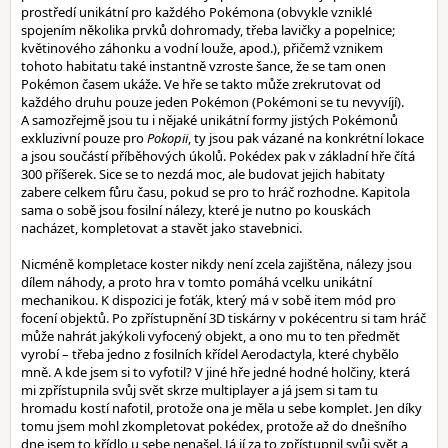
prostředí unikátní pro každého Pokémona (obvykle vzniklé
spojením několika prvků dohromady, třeba lavičky a popelnice;
květinového záhonku a vodní louže, apod.), přičemž vznikem
tohoto habitatu také instantně vzroste šance, že se tam onen
Pokémon časem ukáže. Ve hře se takto může zrekrutovat od
každého druhu pouze jeden Pokémon (Pokémoni se tu nevyvíjí).
A samozřejmě jsou tu i nějaké unikátní formy jistých Pokémonů
exkluzivní pouze pro
Pokopii
, ty jsou pak vázané na konkrétní lokace
a jsou součástí příběhových úkolů. Pokédex pak v základní hře čítá
300 příšerek. Sice se to nezdá moc, ale budovat jejich habitaty
zabere celkem fůru času, pokud se pro to hráč rozhodne. Kapitola
sama o sobě jsou fosilní nálezy, které je nutno po kouskách
nacházet, kompletovat a stavět jako stavebnici.
Nicméně kompletace koster nikdy není zcela zajištěna, nálezy jsou
dílem náhody, a proto hra v tomto pomáhá vcelku unikátní
mechanikou. K dispozici je foťák, který má v sobě item mód pro
focení objektů. Po zpřístupnění 3D tiskárny v pokécentru si tam hráč
může nahrát jakýkoli vyfocený objekt, a ono mu to ten předmět
vyrobí – třeba jedno z fosilních křídel Aerodactyla, které chybělo
mně. A kde jsem si to vyfotil? V jiné hře jedné hodné holčiny, která
mi zpřístupnila svůj svět skrze multiplayer a já jsem si tam tu
hromadu kostí nafotil, protože ona je měla u sebe komplet. Jen díky
tomu jsem mohl zkompletovat pokédex, protože až do dnešního
dne jsem to křídlo u sebe nenašel. Já jí za to zpřístupnil svůj svět a