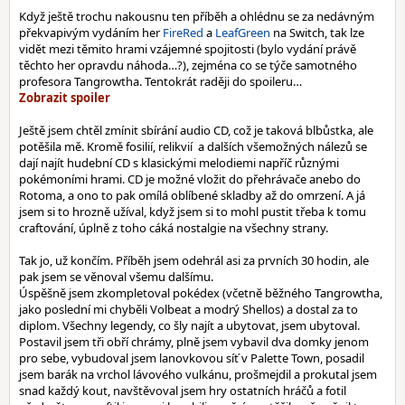
Když ještě trochu nakousnu ten příběh a ohlédnu se za nedávným
překvapivým vydáním her
FireRed
a
LeafGreen
na Switch, tak lze
vidět mezi těmito hrami vzájemné spojitosti (bylo vydání právě
těchto her opravdu náhoda…?), zejména co se týče samotného
profesora Tangrowtha. Tentokrát raději do spoileru…
Ještě jsem chtěl zmínit sbírání audio CD, což je taková blbůstka, ale
potěšila mě. Kromě fosilií, relikvií a dalších všemožných nálezů se
dají najít hudební CD s klasickými melodiemi napříč různými
pokémoními hrami. CD je možné vložit do přehrávače anebo do
Rotoma, a ono to pak omílá oblíbené skladby až do omrzení. A já
jsem si to hrozně užíval, když jsem si to mohl pustit třeba k tomu
craftování, úplně z toho cáká nostalgie na všechny strany.
Tak jo, už končím. Příběh jsem odehrál asi za prvních 30 hodin, ale
pak jsem se věnoval všemu dalšímu.
Úspěšně jsem zkompletoval pokédex (včetně běžného Tangrowtha,
jako poslední mi chyběli Volbeat a modrý Shellos) a dostal za to
diplom. Všechny legendy, co šly najít a ubytovat, jsem ubytoval.
Postavil jsem tři obří chrámy, plně jsem vybavil dva domky jenom
pro sebe, vybudoval jsem lanovkovou síť v Palette Town, posadil
jsem barák na vrchol lávového vulkánu, prošmejdil a prokutal jsem
snad každý kout, navštěvoval jsem hry ostatních hráčů a fotil