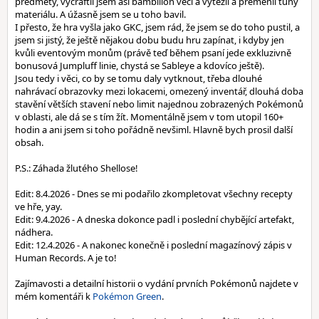
předměty, vycraftil jsem asi bambilion věcí a vytěžil a přeměnil tuny
materiálu. A úžasně jsem se u toho bavil.
I přesto, že hra vyšla jako GKC, jsem rád, že jsem se do toho pustil, a
jsem si jistý, že ještě nějakou dobu budu hru zapínat, i kdyby jen
kvůli eventovým monům (právě teď během psaní jede exkluzivně
bonusová Jumpluff linie, chystá se Sableye a kdovíco ještě).
Jsou tedy i věci, co by se tomu daly vytknout, třeba dlouhé
nahrávací obrazovky mezi lokacemi, omezený inventář, dlouhá doba
stavění větších stavení nebo limit najednou zobrazených Pokémonů
v oblasti, ale dá se s tím žít. Momentálně jsem v tom utopil 160+
hodin a ani jsem si toho pořádně nevšiml. Hlavně bych prosil další
obsah.
P.S.: Záhada žlutého Shellose!
Edit: 8.4.2026 - Dnes se mi podařilo zkompletovat všechny recepty
ve hře, yay.
Edit: 9.4.2026 - A dneska dokonce padl i poslední chybějící artefakt,
nádhera.
Edit: 12.4.2026 - A nakonec konečně i poslední magazínový zápis v
Human Records. A je to!
Zajímavosti a detailní historii o vydání prvních Pokémonů najdete v
mém komentáři k
Pokémon Green
.