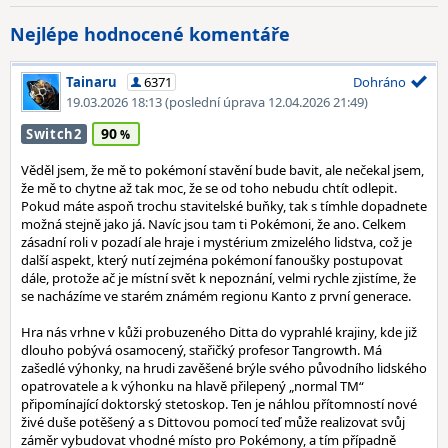
Nejlépe hodnocené komentáře
Tainaru
6371
Dohráno
19.03.2026 18:13
(poslední úprava 12.04.2026 21:49)
90
Switch2
Věděl jsem, že mě to pokémoní stavění bude bavit, ale nečekal jsem,
že mě to chytne až tak moc, že se od toho nebudu chtít odlepit.
Pokud máte aspoň trochu stavitelské buňky, tak s tímhle dopadnete
možná stejně jako já. Navíc jsou tam ti Pokémoni, že ano. Celkem
zásadní roli v pozadí ale hraje i mystérium zmizelého lidstva, což je
další aspekt, který nutí zejména pokémoní fanoušky postupovat
dále, protože ač je místní svět k nepoznání, velmi rychle zjistíme, že
se nacházíme ve starém známém regionu Kanto z první generace.
Hra nás vrhne v kůži probuzeného Ditta do vyprahlé krajiny, kde již
dlouho pobývá osamocený, stařičký profesor Tangrowth. Má
zašedlé výhonky, na hrudi zavěšené brýle svého původního lidského
opatrovatele a k výhonku na hlavě přilepený „normal TM“
připomínající doktorský stetoskop. Ten je náhlou přítomností nové
živé duše potěšený a s Dittovou pomocí teď může realizovat svůj
záměr vybudovat vhodné místo pro Pokémony, a tím případně