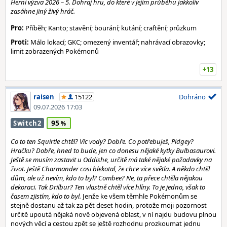
Herní výzva 2026 – 5. Dohraj hru, do které v jejím průběhu jakkoliv
zasáhne jiný živý hráč.
Pro:
Příběh; Kanto; stavění; bourání; kutání; craftění; průzkum
Proti:
Málo lokací; GKC; omezený inventář; nahrávací obrazovky;
limit zobrazených Pokémonů
+13
raisen
15122
Dohráno
09.07.2026 17:03
95
Switch2
Co to ten Squirtle chtěl? Víc vody? Dobře. Co potřebuješ, Pidgey?
Hračku? Dobře, hned to bude, jen co donesu nějaké kytky Bulbasaurovi.
Ještě se musím zastavit u Oddishe, určitě má také nějaké požadavky na
život. Ještě Charmander cosi blekotal, že chce více světla. A někdo chtěl
dům, ale už nevím, kdo to byl? Combee? Ne, ta přece chtěla nějakou
dekoraci. Tak Drilbur? Ten vlastně chtěl více hlíny. To je jedno, však to
časem zjistím, kdo to byl.
Jenže ke všem těmhle Pokémonům se
stejně dostanu až tak za pět deset hodin, protože moji pozornost
určitě upoutá nějaká nově objevená oblast, v ní najdu budovu plnou
nových věcí a cestou zpět se ještě rozhodnu prozkoumat jednu