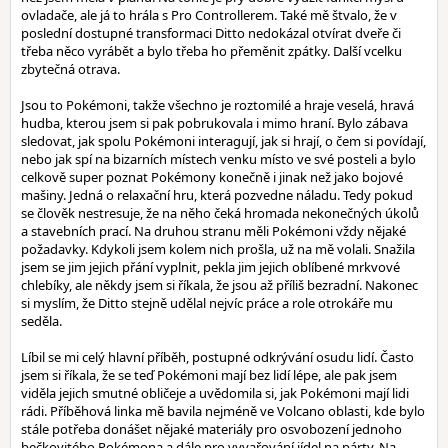
ovladače, ale já to hrála s Pro Controllerem. Také mě štvalo, že v
poslední dostupné transformaci Ditto nedokázal otvírat dveře či
třeba něco vyrábět a bylo třeba ho přeměnit zpátky. Další vcelku
zbytečná otrava.
Jsou to Pokémoni, takže všechno je roztomilé a hraje veselá, hravá
hudba, kterou jsem si pak pobrukovala i mimo hraní. Bylo zábava
sledovat, jak spolu Pokémoni interagují, jak si hrají, o čem si povídají,
nebo jak spí na bizarních místech venku místo ve své posteli a bylo
celkově super poznat Pokémony konečně i jinak než jako bojové
mašiny. Jedná o relaxační hru, která pozvedne náladu. Tedy pokud
se člověk nestresuje, že na něho čeká hromada nekonečných úkolů
a stavebních prací. Na druhou stranu měli Pokémoni vždy nějaké
požadavky. Kdykoli jsem kolem nich prošla, už na mě volali. Snažila
jsem se jim jejich přání vyplnit, pekla jim jejich oblíbené mrkvové
chlebíky, ale někdy jsem si říkala, že jsou až příliš bezradní. Nakonec
si myslím, že Ditto stejně udělal nejvíc práce a role otrokáře mu
seděla.
Líbil se mi celý hlavní příběh, postupné odkrývání osudu lidí. Často
jsem si říkala, že se teď Pokémoni mají bez lidí lépe, ale pak jsem
viděla jejich smutné obličeje a uvědomila si, jak Pokémoni mají lidi
rádi. Příběhová linka mě bavila nejméně ve Volcano oblasti, kde bylo
stále potřeba donášet nějaké materiály pro osvobození jednoho
bečkovitého Pokémona a dále pro vyvařování jídel na párty. Na