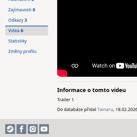
Zajímavosti
0
Odkazy
3
Videa
6
Statistiky
Změny profilu
Informace o tomto videu
Trailer 1
Do databáze přidal
Tainaru
, 18.02.202