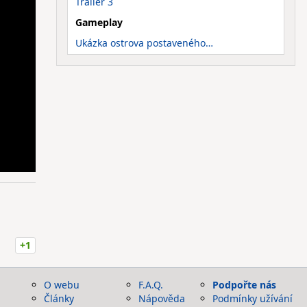
Trailer 3
Gameplay
Ukázka ostrova postaveného…
+1
O webu
F.A.Q.
Podpořte nás
Články
Nápověda
Podmínky užívání