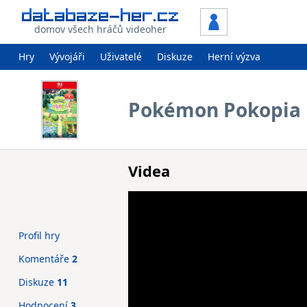
domov všech hráčů videoher
Hry
Vývojáři
Uživatelé
Diskuze
Herní výzva
Pokémon Pokopia
Videa
Profil hry
Komentáře
2
Diskuze
11
Hodnocení
3