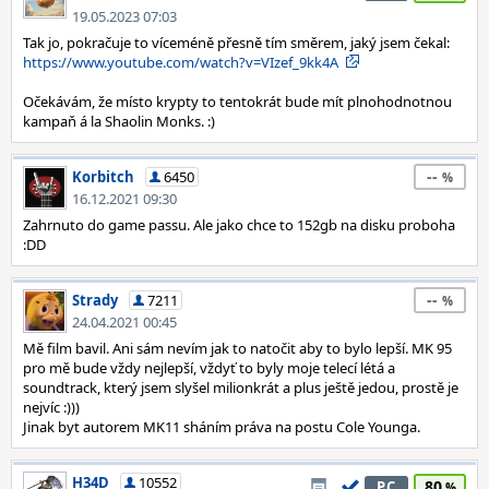
19.05.2023 07:03
Tak jo, pokračuje to víceméně přesně tím směrem, jaký jsem čekal:
https://www.youtube.com/watch?v=VIzef_9kk4A
Očekávám, že místo krypty to tentokrát bude mít plnohodnotnou
kampaň á la Shaolin Monks. :)
--
Korbitch
6450
16.12.2021 09:30
Zahrnuto do game passu. Ale jako chce to 152gb na disku proboha
:DD
--
Strady
7211
24.04.2021 00:45
Mě film bavil. Ani sám nevím jak to natočit aby to bylo lepší. MK 95
pro mě bude vždy nejlepší, vždyť to byly moje telecí létá a
soundtrack, který jsem slyšel milionkrát a plus ještě jedou, prostě je
nejvíc :)))
Jinak byt autorem MK11 sháním práva na postu Cole Younga.
H34D
10552
80
PC