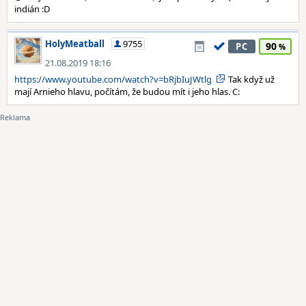
indián :D
HolyMeatball
9755
90
PC
21.08.2019 18:16
https://www.youtube.com/watch?v=bRjbIuJWtlg
Tak když už
mají Arnieho hlavu, počítám, že budou mít i jeho hlas. C: