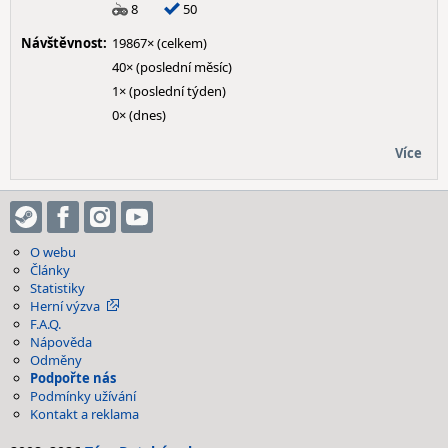
8
50
Návštěvnost:
19867× (celkem)
40× (poslední měsíc)
1× (poslední týden)
0× (dnes)
Více
O webu
Články
Statistiky
Herní výzva
F.A.Q.
Nápověda
Odměny
Podpořte nás
Podmínky užívání
Kontakt a reklama