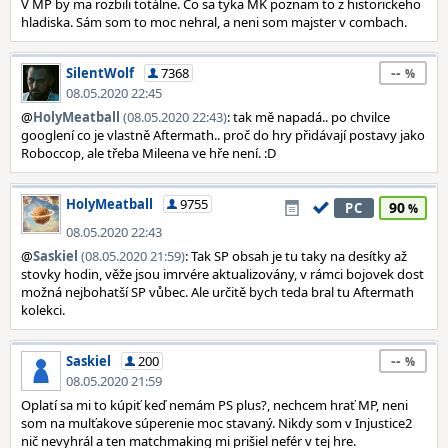
V MP by ma rozbili totálne. Čo sa tyka MK poznam to z historickeho
hladiska. Sám som to moc nehral, a neni som majster v combach.
--
SilentWolf
7368
08.05.2020 22:45
@
HolyMeatball
(08.05.2020 22:43)
: tak mě napadá.. po chvilce
googlení co je vlastně Aftermath.. proč do hry přidávají postavy jako
Roboccop, ale třeba Mileena ve hře není. :D
HolyMeatball
9755
90
PC
08.05.2020 22:43
@
Saskiel
(08.05.2020 21:59)
: Tak SP obsah je tu taky na desítky až
stovky hodin, věže jsou imrvére aktualizovány, v rámci bojovek dost
možná nejbohatší SP vůbec. Ale určitě bych teda bral tu Aftermath
kolekci.
--
Saskiel
200
08.05.2020 21:59
Oplatí sa mi to kúpiť keď nemám PS plus?, nechcem hrať MP, neni
som na mulťakove súperenie moc stavaný. Nikdy som v Injustice2
nič nevyhrál a ten matchmaking mi prišiel nefér v tej hre.