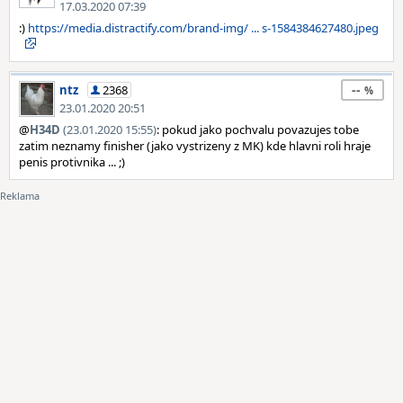
17.03.2020 07:39
:)
https://media.distractify.com/brand-img/ ... s-1584384627480.jpeg
--
ntz
2368
23.01.2020 20:51
@
H34D
(23.01.2020 15:55)
: pokud jako pochvalu povazujes tobe
zatim neznamy finisher (jako vystrizeny z MK) kde hlavni roli hraje
penis protivnika ... ;)