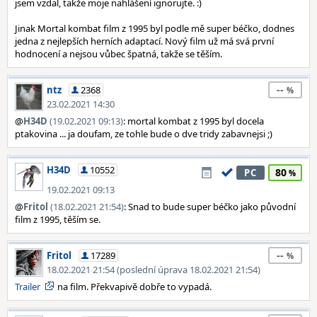
jsem vzdal, takže moje nahlášení ignorujte. :)
Jinak Mortal kombat film z 1995 byl podle mě super béčko, dodnes
jedna z nejlepších herních adaptací. Nový film už má svá první
hodnocení a nejsou vůbec špatná, takže se těším.
--
ntz
2368
23.02.2021 14:30
@
H34D
(19.02.2021 09:13)
: mortal kombat z 1995 byl docela
ptakovina ... ja doufam, ze tohle bude o dve tridy zabavnejsi ;)
H34D
10552
80
PC
19.02.2021 09:13
@
Fritol
(18.02.2021 21:54)
: Snad to bude super béčko jako původní
film z 1995, těším se.
--
Fritol
17289
18.02.2021 21:54 (poslední úprava 18.02.2021 21:54)
Trailer
na film. Překvapivě dobře to vypadá.