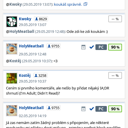
@
Kwoky
(29.05.2019 13:07)
:
koukáš správně.
--
Kwoky
8629
29.05.2019 13:07
@
HolyMeatball
(29.05.2019 12:48)
: Ode zdi ke zdi koukám :)
HolyMeatball
9755
90
PC
29.05.2019 12:48
@
Kostěj
(29.05.2019 10:37)
: <3
--
Kostěj
3258
29.05.2019 10:37
Cením si prvního komentáře, ale nešlo by přidat nějaký IA;DR
shrnutí (I'm Adult; Didn't Read)?
HolyMeatball
9755
90
PC
02.05.2019 14:19
Já zas nemám zatím žádný problém s připojením, ale některé
mechaniky mi přijdou dosti mišuge - zejména perfect block nevěřím,