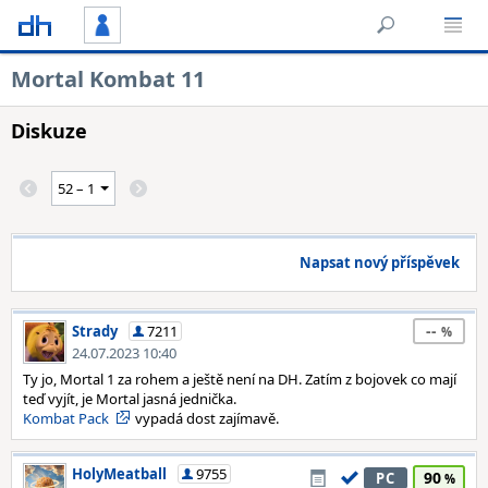
Mortal Kombat 11
Diskuze
Napsat nový příspěvek
--
Strady
7211
24.07.2023 10:40
Ty jo, Mortal 1 za rohem a ještě není na DH. Zatím z bojovek co mají
teď vyjít, je Mortal jasná jednička.
Kombat Pack
vypadá dost zajímavě.
HolyMeatball
9755
90
PC