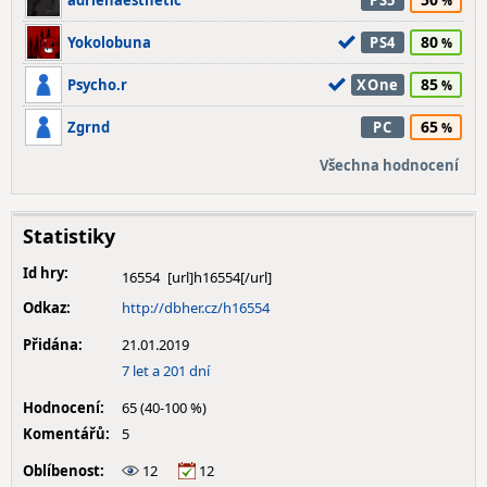
adrienaesthetic
PS5
80
Yokolobuna
PS4
85
Psycho.r
XOne
65
Zgrnd
PC
Všechna hodnocení
Statistiky
Id hry:
16554
Odkaz:
http://dbher.cz/h16554
Přidána:
21.01.2019
7 let a 201 dní
Hodnocení:
65 (40-100 %)
Komentářů:
5
Oblíbenost:
12
12