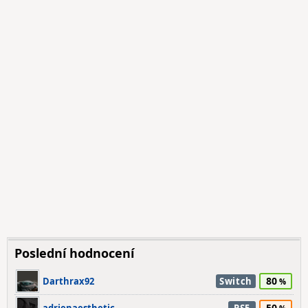
Poslední hodnocení
80
Darthrax92
Switch
50