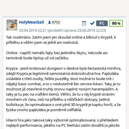
HolyMeatball
9755
90
PC
23.04.2019 22:21 (poslední úprava 23.04.2019 22:23)
Tak rozehráno. Zatím jsem jen zkoušel online a blbnul v Kryptě, k
příběhu a věžím jsem se ještě ani nedostal.
Online - napříč nemálo fajty bez jediného škytu, netcode asi
tentokrát bude ťipťop už od začátku.
Krypta - Jestli krokovací dungeon v desítce byla fantastická minihra,
zdejší Krypta je legitimně samostatná dobrodružná hra. Pajduláka
ovládáte z třetí osoby, řešíte puzzlíky, dost možná to bude mít i
nějaký basic combat, a to v neskutečně fan service lokaci. Taky je tu
možnost již otevřené truhly znovu naplnit novým harampádím. A
taky je tu pec na craftění itemů. Věřím, že tu v téj kryptě strávím
mnohem víc času, než na příběhu a věžičkách dokupy. Jediná
bolístka je, že optimalizace v oné plně 3D kryptě je kapku horší, a že
fyzika onoho pajduláka je poměrně odfláklá.
Hlavní hra jako taková taky výborně optimalizovaná, s přehledem
nejlepší performance, jakého na PC Netháci zatím dosáhli (a jakože