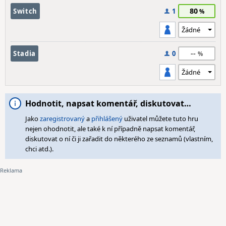
80
Switch
1
--
Stadia
0
Hodnotit, napsat komentář, diskutovat…
Jako
zaregistrovaný
a
přihlášený
uživatel můžete tuto hru
nejen ohodnotit, ale také k ní případně napsat komentář,
diskutovat o ní či ji zařadit do některého ze seznamů (vlastním,
chci atd.).