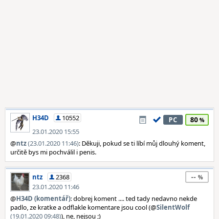
H34D
10552
80
PC
23.01.2020 15:55
@
ntz
(23.01.2020 11:46)
: Děkuji, pokud se ti líbí můj dlouhý koment,
určitě bys mi pochválil i penis.
--
ntz
2368
23.01.2020 11:46
@
H34D (komentář)
: dobrej koment .... ted tady nedavno nekde
padlo, ze kratke a odflakle komentare jsou cool (@
SilentWolf
(19.01.2020 09:48)
), ne, nejsou ;)