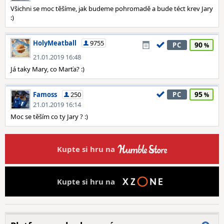
Všichni se moc těšíme, jak budeme pohromadě a bude téct krev Jary
:)
HolyMeatball
9755
90
PC
21.01.2019 16:48
Já taky Mary, co Marťa? :)
95
Famoss
250
PC
21.01.2019 16:14
Moc se těším co ty Jary ? :)
Kupte si hru na
Kupte si hru na