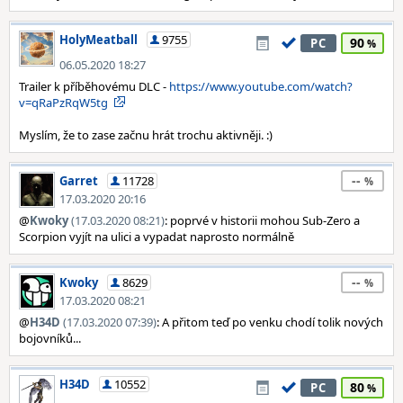
HolyMeatball
9755
90
PC
06.05.2020 18:27
Trailer k příběhovému DLC -
https://www.youtube.com/watch?
v=qRaPzRqW5tg
Myslím, že to zase začnu hrát trochu aktivněji. :)
--
Garret
11728
17.03.2020 20:16
@
Kwoky
(17.03.2020 08:21)
: poprvé v historii mohou Sub-Zero a
Scorpion vyjít na ulici a vypadat naprosto normálně
--
Kwoky
8629
17.03.2020 08:21
@
H34D
(17.03.2020 07:39)
: A přitom teď po venku chodí tolik nových
bojovníků...
H34D
10552
80
PC