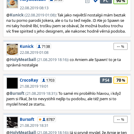
90
PC
22.08.2019 08:13
@
Kunick
(22.08.2019 01:08)
: Tak jako největší nostalgii mám beztak
na tu porno parodii Jokera, ale o tu tu teď nejde. :D Ale jo Spawn se
mi taky hodně líbí, trošku jsem se obával, že možná budou trochu
víc free spirited s jeho designem, ale nakonec hodně věrná podoba.
--
Kunick
7138
22.08.2019 01:08
@
HolyMeatball
(21.08.2019 18:16)
: co Arniem ale Spawn! to je ta
správná nostalgie
70
CrocoRay
1703
PS4
21.08.2019 19:01
@
Bursoft
(21.08.2019 18:31)
: To samé mi proběhlo hlavou, i když
jsem si říkal, že to nevystihli nejlíp tu podobu, ale též jsem si to
myslel hned ze startu.
--
Bursoft
8787
21.08.2019 18:31
@
HolyMeatball
(21.08.2019 18:16)
: Já si prvně myslel, že Arnie je ten