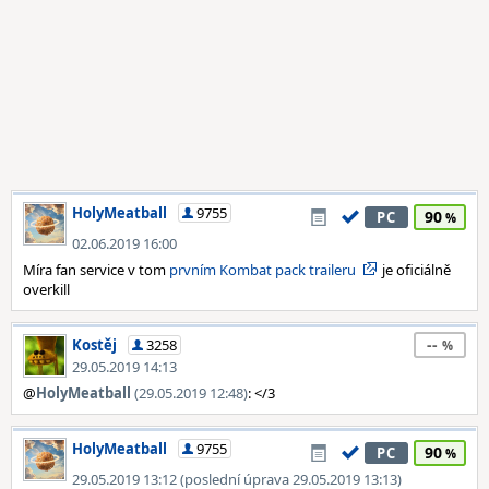
HolyMeatball
9755
90
PC
02.06.2019 16:00
Míra fan service v tom
prvním Kombat pack traileru
je oficiálně
overkill
--
Kostěj
3258
29.05.2019 14:13
@
HolyMeatball
(29.05.2019 12:48)
: </3
HolyMeatball
9755
90
PC
29.05.2019 13:12 (poslední úprava 29.05.2019 13:13)