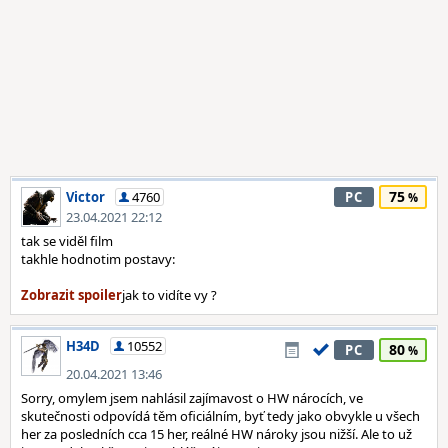
75
Victor
4760
PC
23.04.2021 22:12
tak se viděl film
takhle hodnotim postavy:
jak to vidíte vy ?
H34D
10552
80
PC
20.04.2021 13:46
Sorry, omylem jsem nahlásil zajímavost o HW nárocích, ve
skutečnosti odpovídá těm oficiálním, byť tedy jako obvykle u všech
her za posledních cca 15 her, reálné HW nároky jsou nižší. Ale to už