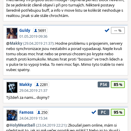
že se jedinkrát cíleně objeví i při pro turnajích. Některé postavy
šeredně potřebujou buff, a info v move listu se kolikrát neshoduje s
realitou. Jinak si ale stále chrochtám.
--
Guldy
5691
01.05.2019 09:36
@
Makky
(29.04.2019 21:37)
: Hodne problemu s pripojenim, servery
nebo synchronizace jsou nestabilni a porad vypadavaji. Nejde kvuli
tomu obcas moc hrat nebo se prerusi chozeni po krypte nebo
match proti komukoliv. Muzes hrat proti "bossovi" ve trech lidech a
v pulce te to vypoji treba. To neni moc fajn. Mimo tyto trable to neni
vubec spatny.
85
Makky
2281
PS4
29.04.2019 21:37
Týždeň za nami... dojmy?
95
Famoss
250
PC
24.04.2019 15:34
@
HolyMeatball
(23.04.2019 22:21)
: Zkoušel jsem online, mám si
představit to, jak jsi mě večer prostě jen mlátil ? Nebo jsi to zkusil i