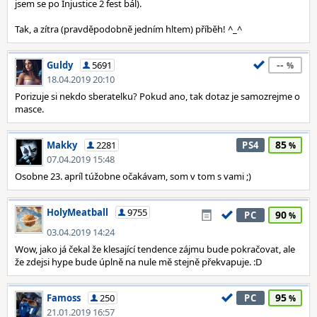
jsem se po Injustice 2 fest bál).
Tak, a zítra (pravděpodobně jedním hltem) příběh! ^_^
--
Guldy
5691
18.04.2019 20:10
Porizuje si nekdo sberatelku? Pokud ano, tak dotaz je samozrejme o
masce.
85
Makky
2281
PS4
07.04.2019 15:48
Osobne 23. apríl túžobne očakávam, som v tom s vami ;)
HolyMeatball
9755
90
PC
03.04.2019 14:24
Wow, jako já čekal že klesající tendence zájmu bude pokračovat, ale
že zdejsi hype bude úplně na nule mě stejně překvapuje. :D
95
Famoss
250
PC
21.01.2019 16:57