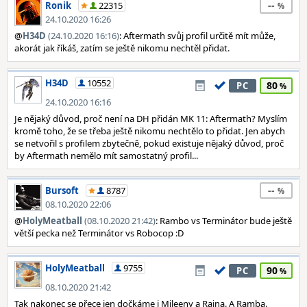
--
Ronik
22315
24.10.2020 16:26
@
H34D
(24.10.2020 16:16)
: Aftermath svůj profil určitě mít může,
akorát jak říkáš, zatím se ještě nikomu nechtěl přidat.
H34D
10552
80
PC
24.10.2020 16:16
Je nějaký důvod, proč není na DH přidán MK 11: Aftermath? Myslím
kromě toho, že se třeba ještě nikomu nechtělo to přidat. Jen abych
se netvořil s profilem zbytečně, pokud existuje nějaký důvod, proč
by Aftermath nemělo mít samostatný profil...
--
Bursoft
8787
08.10.2020 22:06
@
HolyMeatball
(08.10.2020 21:42)
: Rambo vs Terminátor bude ještě
větší pecka než Terminátor vs Robocop :D
HolyMeatball
9755
90
PC
08.10.2020 21:42
Tak nakonec se přece jen dočkáme i Mileeny a Raina. A Ramba.