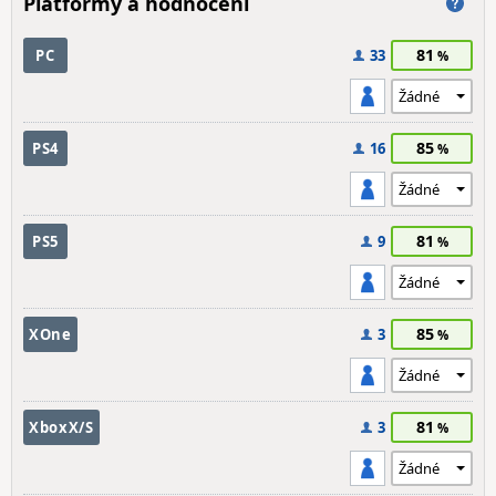
Platformy a hodnocení
81
PC
33
85
PS4
16
81
PS5
9
85
XOne
3
81
XboxX/S
3