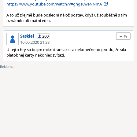
https://www.youtube.com/watch?v=ghgs6weNNmA
A to už zřejmě bude poslední nálož postav, když už souběžně s tím
oznámili i ultimátní edici.
--
Saskiel
200
10.05.2020 21:38
U tejto hry sa bojim mikrotransakcii a nekonečneho grindu, že sila
platobnej karty nakoniec zvíťazí.