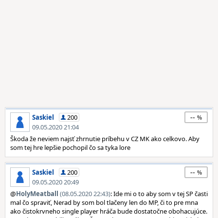
--
Saskiel
200
09.05.2020 21:04
Škoda že neviem najsť zhrnutie príbehu v CZ MK ako celkovo. Aby
som tej hre lepšie pochopil čo sa tyka lore
--
Saskiel
200
09.05.2020 20:49
@
HolyMeatball
(08.05.2020 22:43)
: Ide mi o to aby som v tej SP časti
mal čo spraviť, Nerad by som bol tlačeny len do MP, či to pre mna
ako čistokrvneho single player hráča bude dostatočne obohacujúce.