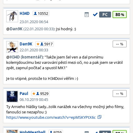
H34D
10552
80
PC
23.01.2020 06:54
@
Dan9K
(22.01.2020 00:33)
: Jsi hodný. :)
--
Dan9K
5917
22.01.2020 00:33
@
H34D (komentář)
: "Takže jsem šel ven a dal prvnímu
kolemjdoucímu bez varování pěstí mezi oči, no a pak jsem se vrátil
zpět, zapnul počítač a spustil MK1"
Je to vtipné, protože to H34Dovi věřím :-)
--
Paul
9529
06.10.2019 00:45
Ty Arnieho hlášky tady...tolik narážek na všechny možný jeho filmy,
fanoušci se nezapřou :)
https://www.youtube.com/watch?v=epMSKYPtX6c
HolyMeatball
9755