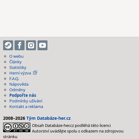
O webu
Články
Statistiky
Herní výzva
F.A.Q.
Nápověda
Odměny
Podpořte nás
Podmínky užívání
Kontakt a reklama
2008–2026
Tým Databáze-her.cz
Obsah Databáze-her.cz podléhá této licenci
Autorství uvádějte spolu s odkazem na zdrojovou
stránku