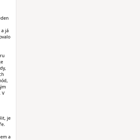
eden
a já
ovalo
hru
je
dy,
ch
mód,
vým
. V
it, je
ře.
ěhem a