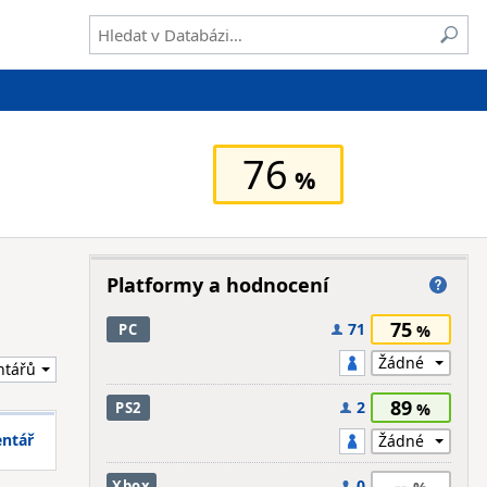
76
Platformy a hodnocení
75
71
PC
89
2
PS2
entář
--
0
Xbox