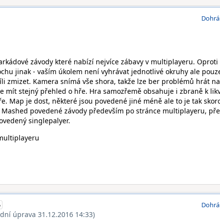
Dohrá
kádové závody které nabízí nejvíce zábavy v multiplayeru. Oproti
ochu jinak - vaším úkolem není vyhrávat jednotlivé okruhy ale pouz
i zmizet. Kamera snímá vše shora, takže lze ber problémů hrát na
 mít stejný přehled o hře. Hra samozřemě obsahuje i zbraně k likv
. Map je dost, některé jsou povedené jiné méně ale to je tak skor
u Mashed povedené závody především po stránce multiplayeru, pře
povedený singlepalyer.
multiplayeru
5
Dohrá
ední úprava 31.12.2016 14:33)