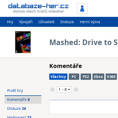
domov všech hráčů videoher
Hry
Vývojáři
Uživatelé
Diskuze
Herní výzva
Mashed: Drive to S
Komentáře
Všechny
PC
PS2
Xbox
X360
Profil hry
Komentáře
8
Diskuze
26
Hodnocení
73