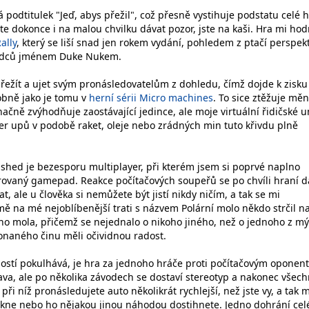
odtitulek "Jeď, abys přežil", což přesně vystihuje podstatu celé h
te dokonce i na malou chvilku dávat pozor, jste na kaši. Hra mi ho
ally
, který se liší snad jen rokem vydání, pohledem z ptačí perspekt
ezdců jménem Duke Nukem.
řežít a ujet svým pronásledovatelům z dohledu, čímž dojde k zisku 
bně jako je tomu v
herní sérii Micro machines
. To sice ztěžuje měn
ačně zvýhodňuje zaostávající jedince, ale moje virtuální řidičské 
r upů v podobě raket, oleje nebo zrádných min tuto křivdu plně
hed je bezesporu multiplayer, při kterém jsem si poprvé naplno
rovaný gamepad. Reakce počítačových soupeřů se po chvíli hraní d
t, ale u člověka si nemůžete být jistí nikdy ničím, a tak se mi
mě na mé nejoblíbenější trati s názvem Polární molo někdo strčil n
o mola, přičemž se nejednalo o nikoho jiného, než o jednoho z m
konaného činu měli očividnou radost.
ností pokulhává, je hra za jednoho hráče proti počítačovým oponen
ava, ale po několika závodech se dostaví stereotyp a nakonec všec
při níž pronásledujete auto několikrát rychlejší, než jste vy, a tak 
ekne nebo ho nějakou jinou náhodou dostihnete. Jedno dohrání cel