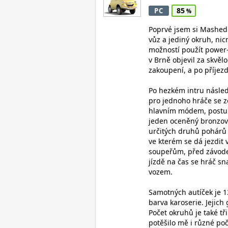
85
PC
Poprvé jsem si Mashed 
vůz a jediný okruh, n
možností použít power-
v Brně objevil za skvě
zakoupení, a po příjez
Po hezkém intru násled
pro jednoho hráče se zo
hlavním módem, postupe
jeden oceněný bronzový
určitých druhů pohárů 
ve kterém se dá jezdit
soupeřům, před závodem
jízdě na čas se hráč sn
vozem.
Samotných autíček je 13,
barva karoserie. Jejic
Počet okruhů je také t
potěšilo mě i různé poč