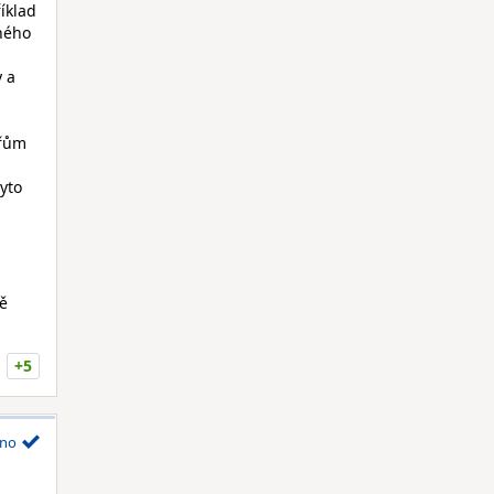
íklad
eného
y a
eřům
tyto
ně
+5
no