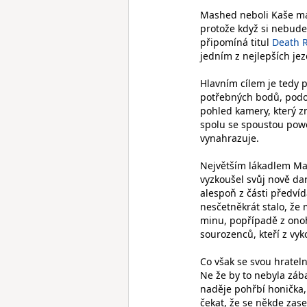
Mashed neboli Kaše má p
protože když si nebude
připomíná titul
Death R
jedním z nejlepších j
Hlavním cílem je tedy p
potřebných bodů, podo
pohled kamery, který zn
spolu se spoustou powe
vynahrazuje.
Největším lákadlem Mas
vyzkoušel svůj nově da
alespoň z části předvída
nesčetněkrát stalo, že 
minu, popřípadě z onoh
sourozenců, kteří z vy
Co však se svou hratel
Ne že by to nebyla záb
naděje pohřbí honička, 
čekat, že se někde zas