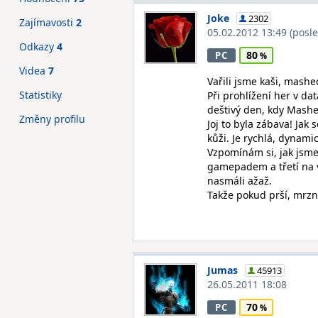
Joke
2302
Zajímavosti
2
05.02.2012 13:49
(posl
Odkazy
4
80
PC
Videa
7
Vařili jsme kaši, mashe
Statistiky
Při prohlížení her v da
deštivý den, kdy Mash
Změny profilu
Joj to byla zábava! Jak 
kůži. Je rychlá, dynami
Vzpomínám si, jak jsme
gamepadem a třetí na v
nasmáli ažaž.
Takže pokud prší, mrzn
Jumas
45913
26.05.2011 18:08
70
PC