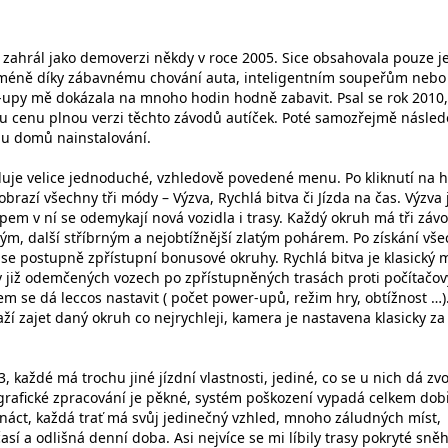
zahrál jako demoverzi někdy v roce 2005. Sice obsahovala pouze j
icméně díky zábavnému chování auta, inteligentním soupeřům nebo
upy mě dokázala na mnoho hodin hodně zabavit. Psal se rok 2010, 
lou cenu plnou verzi těchto závodů autíček. Poté samozřejmě násled
du domů nainstalování.
uje velice jednoduché, vzhledově povedené menu. Po kliknutí na 
brazí všechny tři módy – Výzva, Rychlá bitva či Jízda na čas. Výzva 
m v ní se odemykají nová vozidla i trasy. Každý okruh má tři závo
m, další stříbrným a nejobtížnější zlatým pohárem. Po získání vše
se postupně zpřístupní bonusové okruhy. Rychlá bitva je klasický 
 v již odemčených vozech po zpřístupněných trasách proti počítačo
 se dá leccos nastavit ( počet power-upů, režim hry, obtížnost …)
aží zajet daný okruh co nejrychleji, kamera je nastavena klasicky za
 každé má trochu jiné jízdní vlastnosti, jediné, co se u nich dá zvol
h grafické zpracování je pěkné, systém poškození vypadá celkem dob
řináct, každá trať má svůj jedinečný vzhled, mnoho záludných míst,
así a odlišná denní doba. Asi nejvíce se mi líbily trasy pokryté sn