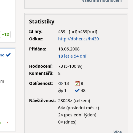
Všechna hodnocení
Statistiky
Id hry:
439
+12
Odkaz:
http://dbher.cz/h439
Přidána:
18.06.2008
no
18 let a 54 dní
Hodnocení:
73 (5-100 %)
Komentářů:
8
nom
Oblíbenost:
13
8
1
48
Návštěvnost:
23043× (celkem)
64× (poslední měsíc)
2× (poslední týden)
0× (dnes)
7
−1
Více