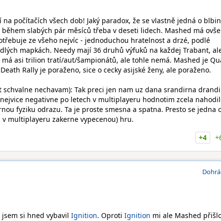
 na počítačích všech dob! Jaký paradox, že se vlastně jedná o blbin
lat během slabých pár měsíců třeba v deseti lidech. Mashed má ovše
otřebuje ze všeho nejvíc - jednoduchou hratelnost a drzé, podlé
dlých mapkách. Needy mají 36 druhů výfuků na každej Trabant, al
 má asi trilion tratí/aut/šampionátů, ale tohle nemá. Mashed je Qu
eath Rally je poraženo, sice o cecky asijské ženy, ale poraženo.
t schvalne nechavam): Tak preci jen nam uz dana srandirna drand
 nejvice negativne po letech v multiplayeru hodnotim zcela nahodil
rnou fyziku odrazu. Ta je proste smesna a spatna. Presto se jedna 
a v multiplayeru zakerne vypecenou) hru.
+4
+
Dohrá
 jsem si hned vybavil
Ignition
. Oproti
Ignition
mi ale Mashed přišl