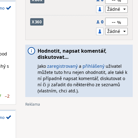
no
--
0
X360
Hodnotit, napsat komentář,
 pod
diskutovat…
uhý s
Jako
zaregistrovaný
a
přihlášený
uživatel
můžete tuto hru nejen ohodnotit, ale také k
ní případně napsat komentář, diskutovat o
ní či ji zařadit do některého ze seznamů
(vlastním, chci atd.).
7
−2
no