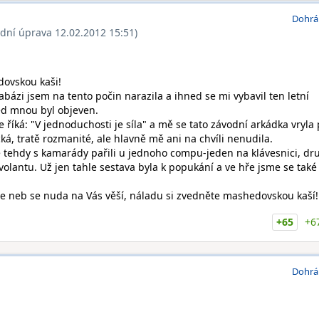
Dohrá
ední úprava 12.02.2012 15:51)
dovskou kaši!
tabázi jsem na tento počin narazila a ihned se mi vybavil ten letní
ed mnou byl objeven.
se říká: "V jednoduchosti je síla" a mě se tato závodní arkádka vryla
cká, tratě rozmanité, ale hlavně mě ani na chvíli nenudila.
 tehdy s kamarády pařili u jednoho compu-jeden na klávesnici, dr
olantu. Už jen tahle sestava byla k popukání a ve hře jsme se také
e neb se nuda na Vás věší, náladu si zvedněte mashedovskou kaší!
+65
+6
Dohrá