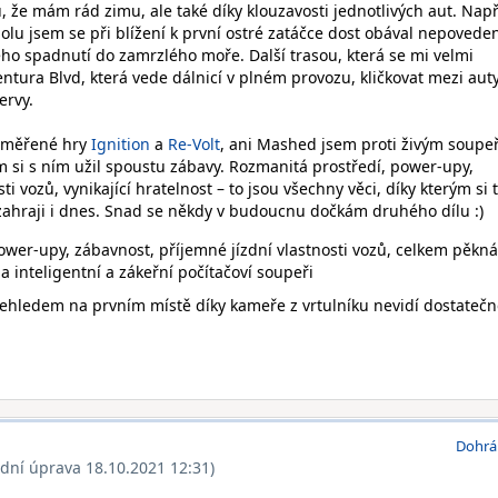
 že mám rád zimu, ale také díky klouzavosti jednotlivých aut. Např
molu jsem se při blížení k první ostré zatáčce dost obával nepoved
ého spadnutí do zamrzlého moře. Další trasou, která se mi velmi
entura Blvd, která vede dálnicí v plném provozu, kličkovat mezi aut
ervy.
zaměřené hry
Ignition
a
Re-Volt
, ani Mashed jsem proti živým soup
m si s ním užil spoustu zábavy. Rozmanitá prostředí, power-upy,
ti vozů, vynikající hratelnost – to jsou všechny věci, díky kterým si 
 zahraji i dnes. Snad se někdy v budoucnu dočkám druhého dílu :)
ower-upy, zábavnost, příjemné jízdní vlastnosti vozů, celkem pěkná
la inteligentní a zákeřní počítačoví soupeři
řehledem na prvním místě díky kameře z vrtulníku nevidí dostateč
Dohrá
ední úprava 18.10.2021 12:31)