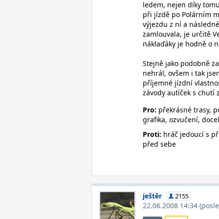
ledem, nejen díky tomu,
při jízdě po Polárním 
výjezdu z ní a následn
zamlouvala, je určitě V
náklaďáky je hodně o n
Stejně jako podobně 
nehrál, ovšem i tak jse
příjemné jízdní vlastnos
závody autíček s chutí
Pro:
překrásné trasy, p
grafika, ozvučení, doce
Proti:
hráč jedoucí s p
před sebe
ještěr
2155
22.06.2008 14:34
(posl