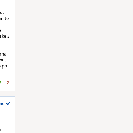
u,
m to,
e
ake 3
irna
ou,
o po
6
−2
no
o