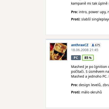
kampaně mi tak úplně st
Pro:
intro, power upy, 
Proti:
slabší singleplay
anthraxCZ
675
18.06.2008 21:45
85
PC
Mashed je po Ignition 
počítači. S úsměvem na
Mashed a jednoho PC. M
Pro:
design levelů, zbra
Proti:
málo okruhů