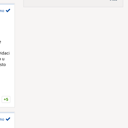
no
e
idaci
o u
sto
+5
no