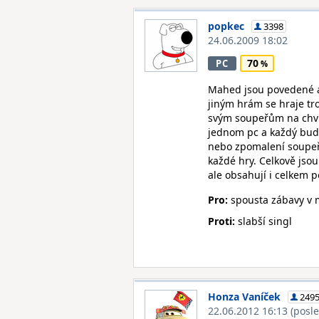
popkec
3398
24.06.2009 18:02
70
PC
Mahed jsou povedené ar
jiným hrám se hraje tr
svým soupeřům na chvíl
jednom pc a každý bude
nebo zpomalení soupeře
každé hry. Celkově jso
ale obsahují i celkem 
Pro:
spousta zábavy v 
Proti:
slabší singl
Honza Vaníček
249
22.06.2012 16:13
(posl