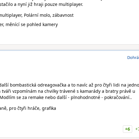
ačilo a nyní již hraji pouze multiplayer.
multiplayer, Polární molo, zábavnost
er, měnící se pohled kamery
Dohrá
další bombastická odreagovačka a to navíc až pro čtyři lidi na jed
 tváři vzpomínám na chvilky trávené s kamarády a bratry právě u
odlím se za remake nebo další - plnohodnotné - pokračování..
ně, pro čtyři hráče, grafika
+6
+