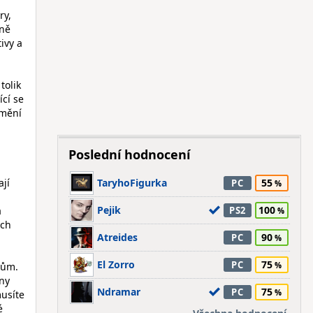
ry,
dně
ivy a
tolik
ící se
umění
Poslední hodnocení
ají
TaryhoFigurka
55
PC
Pejik
100
a
PS2
ých
Atreides
90
PC
El Zorro
75
PC
tům.
hny
Ndramar
75
PC
musíte
é