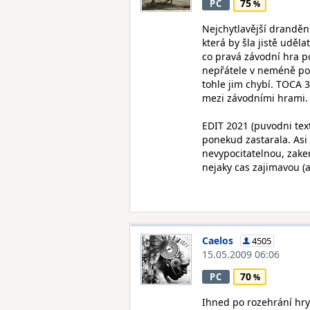
75
PC
Nejchytlavější drandění
která by šla jistě udě
co pravá závodní hra p
nepřátele v neméně po
tohle jim chybí. TOCA 3
mezi závodními hrami. D
EDIT 2021 (puvodni tex
ponekud zastarala. Asi
nevypocitatelnou, zake
nejaky cas zajimavou (
Caelos
4505
15.05.2009 06:06
70
PC
Ihned po rozehrání hry