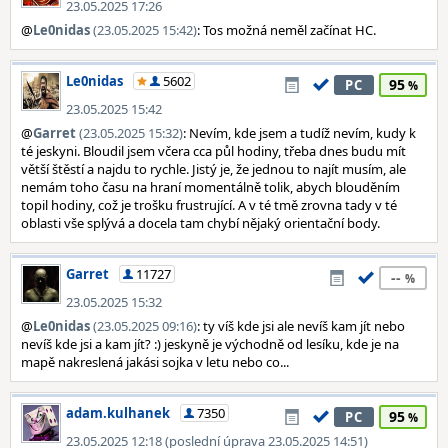
23.05.2025 17:26
@
Le0nidas
(23.05.2025 15:42)
: Tos možná neměl začínat HC.
Le0nidas
5602
95
PC
23.05.2025 15:42
@
Garret
(23.05.2025 15:32)
: Nevím, kde jsem a tudíž nevím, kudy k
té jeskyni. Bloudil jsem včera cca půl hodiny, třeba dnes budu mít
větší štěstí a najdu to rychle. Jistý je, že jednou to najít musím, ale
nemám toho času na hraní momentálně tolik, abych blouděním
topil hodiny, což je trošku frustrující. A v té tmě zrovna tady v té
oblasti vše splývá a docela tam chybí nějaký orientační body.
Garret
11727
--
23.05.2025 15:32
@
Le0nidas
(23.05.2025 09:16)
: ty víš kde jsi ale nevíš kam jít nebo
nevíš kde jsi a kam jít? :) jeskyně je východně od lesíku, kde je na
mapě nakreslená jakási sojka v letu nebo co...
adam.kulhanek
7350
95
PC
23.05.2025 12:18 (poslední úprava 23.05.2025 14:51)