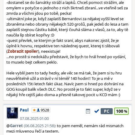
-dostaneš se do šarvátky stráží a lapků. Chceš pomoct strážím, ale
omylem v potyčce o jednoho z nich škrtneš zbraní...ve vteřině seš za
zmrda a všichni jdou po tobě, pecka!
-ultimátní joke je, když zaplatíš Bernardovi za nějakej vyšší level se
zbraněma nebo obrany nějakejch 520 grošů, pak jedeš do lesa a tam
zaplatíš stejnou částku bábě, který čouhá sláma z vlasů, za to, aby tě
naučila líp sbírat kopřivy :D
-quest převlek, se kterým je fakt sraní, abys nakonec zjistil, že je
úplně k hovnu, respektive ten následnej quest, kterej ti slibovali
(
), neexistuje!
...no prostě si nedokážu představit, že bych to hrál hned po vydání,
to muselo bejt celkem peklo.
Hele vyblil jsem to tady hezky, ale věc se má tak, že jsem si tu hru
neuvěřitelně užil a strávil v ní téměř 140 hodin!! To je u mě v
posledních 15ti letech fakt úkaz. Navíc jsem si hned po dohrání na
GOG koupil balík všech DLC. No prostě je to fakt super, když se v
nějaký hře cejtíš jako doma a přesně takovej pocit u KCD mám :)
Paul
9528
100
PC
07.08.2025 01:00
@
Garret
(06.08.2025 21:58)
: to jsem neměl, nemám rád mismatch
mezi mluvenou řečí a textem.