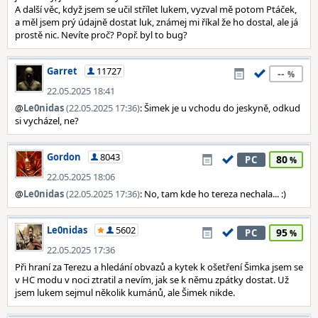
A další věc, když jsem se učil střílet lukem, vyzval mě potom Ptáček,
a měl jsem prý údajně dostat luk, známej mi říkal že ho dostal, ale já
prostě nic. Nevíte proč? Popř. byl to bug?
Garret
11727
--
22.05.2025 18:41
@
Le0nidas
(22.05.2025 17:36)
: Šimek je u vchodu do jeskyně, odkud
si vycházel, ne?
Gordon
8043
80
PC
22.05.2025 18:06
@
Le0nidas
(22.05.2025 17:36)
: No, tam kde ho tereza nechala... :)
Le0nidas
5602
95
PC
22.05.2025 17:36
Při hraní za Terezu a hledání obvazů a kytek k ošetření Šimka jsem se
v HC modu v noci ztratil a nevím, jak se k němu zpátky dostat. Už
jsem lukem sejmul několik kumánů, ale Šimek nikde.