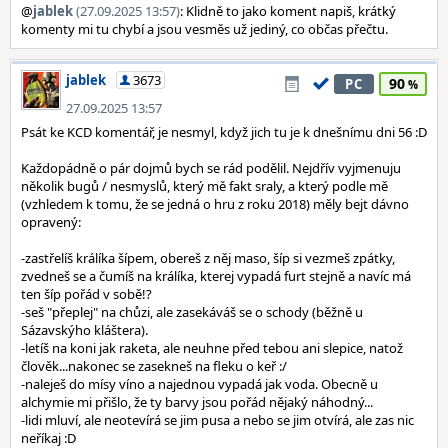
@
jablek
(27.09.2025 13:57)
: Klidně to jako koment napiš, krátký
komenty mi tu chybí a jsou vesměs už jediný, co občas přečtu.
jablek
3673
90
PC
27.09.2025 13:57
Psát ke KCD komentář, je nesmyl, když jich tu je k dnešnímu dni 56 :D
Každopádně o pár dojmů bych se rád podělil. Nejdřív vyjmenuju
několik bugů / nesmyslů, který mě fakt sraly, a který podle mě
(vzhledem k tomu, že se jedná o hru z roku 2018) měly bejt dávno
opravený:
-zastřelíš králíka šípem, obereš z něj maso, šíp si vezmeš zpátky,
zvedneš se a čumíš na králíka, kterej vypadá furt stejně a navíc má
ten šíp pořád v sobě!?
-seš "přeplej" na chůzi, ale zasekáváš se o schody (běžně u
Sázavskýho kláštera).
-letíš na koni jak raketa, ale neuhne před tebou ani slepice, natož
člověk...nakonec se zasekneš na fleku o keř :/
-naleješ do mísy víno a najednou vypadá jak voda. Obecně u
alchymie mi přišlo, že ty barvy jsou pořád nějaký náhodný...
-lidi mluví, ale neotevírá se jim pusa a nebo se jim otvírá, ale zas nic
neříkaj :D