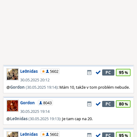
Le0nidas
5602
95
PC
30.05.2025 20:12
@
Gordon
(30.05.2025 19:14)
: Mám 10, takže v tom problém nebude.
Gordon
8043
80
PC
30.05.2025 19:14
@
Le0nidas
(30.05.2025 19:13)
: Je tam cap na 20.
Le0nidas
5602
95
PC