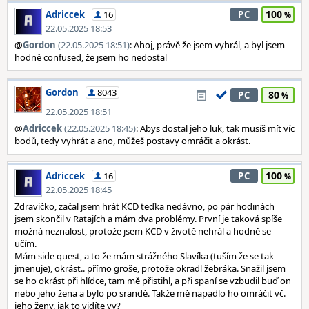
100
Adriccek
16
PC
22.05.2025 18:53
@
Gordon
(22.05.2025 18:51)
: Ahoj, právě že jsem vyhrál, a byl jsem
hodně confused, že jsem ho nedostal
Gordon
8043
80
PC
22.05.2025 18:51
@
Adriccek
(22.05.2025 18:45)
: Abys dostal jeho luk, tak musíš mít víc
bodů, tedy vyhrát a ano, můžeš postavy omráčit a okrást.
100
Adriccek
16
PC
22.05.2025 18:45
Zdravíčko, začal jsem hrát KCD teďka nedávno, po pár hodinách
jsem skončil v Ratajích a mám dva problémy. První je taková spíše
možná neznalost, protože jsem KCD v životě nehrál a hodně se
učím.
Mám side quest, a to že mám strážného Slavíka (tuším že se tak
jmenuje), okrást.. přímo groše, protože okradl žebráka. Snažil jsem
se ho okrást při hlídce, tam mě přistihl, a při spaní se vzbudil buď on
nebo jeho žena a bylo po srandě. Takže mě napadlo ho omráčit vč.
jeho ženy, jak to vidíte vy?