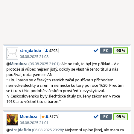
90
strejdafido
4293
PC
06.08.2025 21:08
@
Mendoza
(06.08.2025 21:01)
: Ale no tak, to byl jen příklad... Ale
protože si vůbec nejsem jistý, odkdy se vlastně tento titul u nás
používal, optal jsem se AI:
" Titul baron se v českých zemích začal používat s příchodem
německé šlechty a šířením německé kultury po roce 1620. Předtím
se titul v této podobě v českém prostředí nevyskytoval.
V Československu byly šlechtické tituly zrušeny zákonem v roce
1918, a to včetně titulu baron."
95
Mendoza
5173
PC
06.08.2025 21:01
@
strejdafido
(06.08.2025 20:28)
: Nejsem si uplne jistej, ale mam za