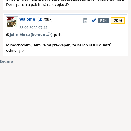
Dej si pauzu a pak hurá na dvojku :D
Walome
7897
70
PS4
28.06.2025 07:45
@
John Mirra (komentář)
: juch.
Mimochodem, jsem velmi překvapen, že někdo řeší u questů
odměny :)