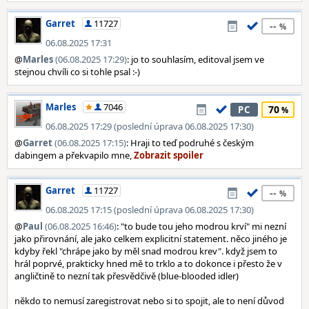
Garret
11727
--
06.08.2025 17:31
@
Marles
(06.08.2025 17:29)
: jo to souhlasím, editoval jsem ve
stejnou chvíli co si tohle psal :-)
Marles
7046
70
PC
06.08.2025 17:29 (poslední úprava 06.08.2025 17:30)
@
Garret
(06.08.2025 17:15)
: Hraji to teď podruhé s českým
dabingem a překvapilo mne,
Garret
11727
--
06.08.2025 17:15 (poslední úprava 06.08.2025 17:30)
@
Paul
(06.08.2025 16:46)
: "to bude tou jeho modrou krví" mi nezní
jako přirovnání, ale jako celkem explicitní statement. něco jiného je
kdyby řekl "chrápe jako by měl snad modrou krev". když jsem to
hrál poprvé, prakticky hned mě to trklo a to dokonce i přesto že v
angličtině to nezní tak přesvědčivě (blue-blooded idler)
někdo to nemusí zaregistrovat nebo si to spojit, ale to není důvod