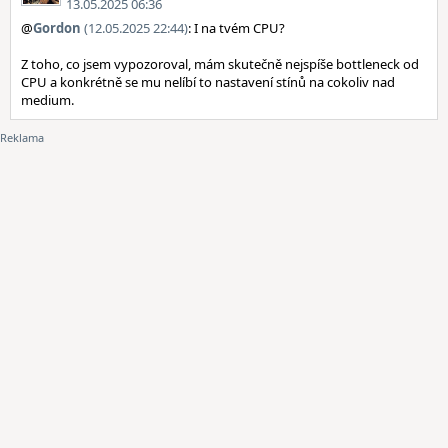
13.05.2025 06:36
@
Gordon
(12.05.2025 22:44)
: I na tvém CPU?
Z toho, co jsem vypozoroval, mám skutečně nejspíše bottleneck od
CPU a konkrétně se mu nelíbí to nastavení stínů na cokoliv nad
medium.