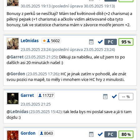
30.05.2025 19:13 (poslední úprava 30.05.2025 19:13)
Bonusy z perků se nesčítají? Mám teď květinové dítě (+2 charisma) a
pěkný pejsek (+1 charisma) a ačkoliv vidím aktivované oba tyto
bonusy, tak ve statistice charisma mám v závorce modře jenom +2.
Le0nidas
5602
95
PC
23.05.2025 23:24 (poslední úprava 23.05.2025 23:24)
@
Garret
(23.05.2025 21:25)
: Děkuji za nabídku, ale už jsem to po
dalších asi 20 minutách našel :)
@
Gordon
(23.05.2025 17:26)
: HC je jinak zatím v pohodě, ale znát
svou pozici na mapě, to měly i mnohem více HC hry z minulosti.
Garret
11727
--
23.05.2025 21:25
@
Le0nidas
(23.05.2025 15:42)
: tak leda bys mi poslal save a já ti tam
dojdu :)
Gordon
8043
80
PC