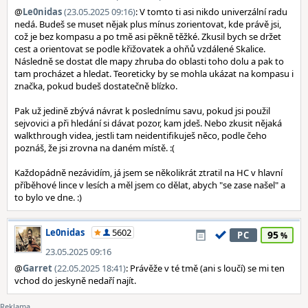
@
Le0nidas
(23.05.2025 09:16)
: V tomto ti asi nikdo univerzální radu
nedá. Budeš se muset nějak plus mínus zorientovat, kde právě jsi,
což je bez kompasu a po tmě asi pěkně těžké. Zkusil bych se držet
cest a orientovat se podle křižovatek a ohňů vzdálené Skalice.
Následně se dostat dle mapy zhruba do oblasti toho dolu a pak to
tam procházet a hledat. Teoreticky by se mohla ukázat na kompasu i
značka, pokud budeš dostatečně blízko.
Pak už jedině zbývá návrat k poslednímu savu, pokud jsi použil
sejvovici a při hledání si dávat pozor, kam jdeš. Nebo zkusit nějaká
walkthrough videa, jestli tam neidentifikuješ něco, podle čeho
poznáš, že jsi zrovna na daném místě. :(
Každopádně nezávidím, já jsem se několikrát ztratil na HC v hlavní
příběhové lince v lesích a měl jsem co dělat, abych "se zase našel" a
to bylo ve dne. :)
Le0nidas
5602
95
PC
23.05.2025 09:16
@
Garret
(22.05.2025 18:41)
: Právěže v té tmě (ani s loučí) se mi ten
vchod do jeskyně nedaří najít.