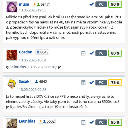
90
musa
9347
PC
13.05.2025 19:53
Někdo tu před lety psal, jak hrál KCD s fps snad kolem15ti. Jak tu čtu
o propadech fps na návsi až na 40, tak na mě ta vzpomínka vyskočila
:). Z technickýho hlediska to může být zajímavý k rozklíčování. Z
herního bych doporučil si v rámci možností pohrát s nastavením,
pak vypnou měření fps a užít si hru.
Gordon
8043
80
PC
13.05.2025 10:54
@
Le0nidas
(13.05.2025 06:36)
: Jo.
Sasakr
4642
75
PC
13.05.2025 09:28
Já to musel hrát s DXVK. Sice se FPS o něco snížily, ale výrazně to
eliminovalo ty záseky. Ale taky jsem to hrál toho času na 3500x, což
je 6 jader/6 vláken :-(, a to je těžce nedostatečné.
Le0nidas
5602
95
PC