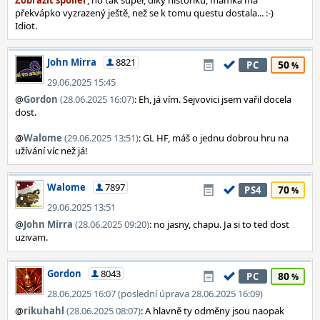
, no tak super, díky historiku, mamka má
překvápko vyzrazený ještě, než se k tomu questu dostala... :-)
Idiot.
John Mirra
8821
50
PC
29.06.2025 15:45
@
Gordon
(28.06.2025 16:07)
: Eh, já vím. Sejvovici jsem vařil docela
dost.
@
Walome
(29.06.2025 13:51)
: GL HF, máš o jednu dobrou hru na
užívání víc než já!
Walome
7897
70
PS4
29.06.2025 13:51
@
John Mirra
(28.06.2025 09:20)
: no jasny, chapu. Ja si to ted dost
uzivam.
Gordon
8043
80
PC
28.06.2025 16:07 (poslední úprava 28.06.2025 16:09)
@
rikuhahl
(28.06.2025 08:07)
: A hlavně ty odměny jsou naopak