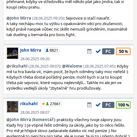
přehnané, kdyby ve středověku měl někdo plat jako Jindra, tak si
koupí celou prahu.
@
John Mirra
(28.06.2025 09:20)
: Sejvovice si stačí navařit.
A taky nechápu moc tu výtku s opakováním věcí pro zkušenosti,
když právě naopak vůbec nic skillit nemusíš grinděním, maximálně
tak dueling u bernarda pro boss fight.
John Mirra
8821
50
PC
28.06.2025 09:20
@
rikuhahl
(28.06.2025 08:07)
: @
Walome
(28.06.2025 07:45)
: Kdyby
mě ta hra bavila víc, mám pocit, že bych odměny taky moc neřešil :)
Kdybych třeba dostal pořádný peníze, mohl bych si za to koupit
třeba pár sejvovic, které nejsou nejlevnější... Takhle mi ale jen ve
výsledku vedlejší úkoly "zbytečně" hru prodlužovaly.
rikuhahl
27661
100
PC
28.06.2025 08:07
@
John Mirra (komentář)
: prakticky všechny tvoje zápory jsou
klady hry :) Je vtipné řešit odměny za úkoly, jako by to něco řešilo.
Pro mě je hřejivé slovo zadavatele daleko víc než peníze ;) No
evidentně to není hra pro tebe, ale je super, že jsi to i přesto dohrál ;)