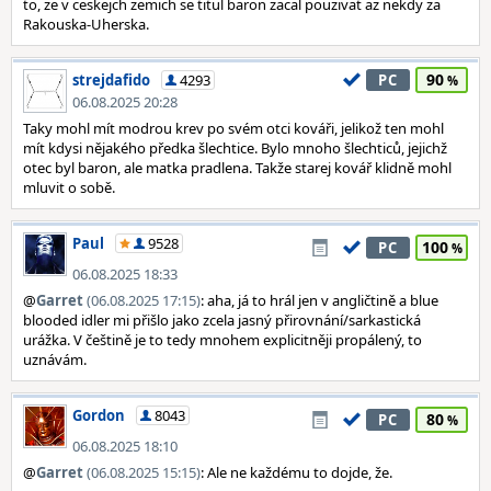
to, ze v ceskejch zemich se titul baron zacal pouzivat az nekdy za
Rakouska-Uherska.
90
strejdafido
4293
PC
06.08.2025 20:28
Taky mohl mít modrou krev po svém otci kováři, jelikož ten mohl
mít kdysi nějakého předka šlechtice. Bylo mnoho šlechticů, jejichž
otec byl baron, ale matka pradlena. Takže starej kovář klidně mohl
mluvit o sobě.
Paul
9528
100
PC
06.08.2025 18:33
@
Garret
(06.08.2025 17:15)
: aha, já to hrál jen v angličtině a blue
blooded idler mi přišlo jako zcela jasný přirovnání/sarkastická
urážka. V češtině je to tedy mnohem explicitněji propálený, to
uznávám.
Gordon
8043
80
PC
06.08.2025 18:10
@
Garret
(06.08.2025 15:15)
: Ale ne každému to dojde, že.