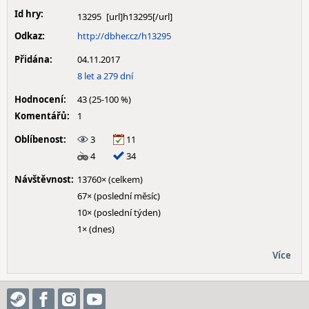
Id hry:
13295
Odkaz:
http://dbher.cz/h13295
Přidána:
04.11.2017
8 let a 279 dní
Hodnocení:
43 (25-100 %)
Komentářů:
1
Oblíbenost:
3
11
4
34
Návštěvnost:
13760× (celkem)
67× (poslední měsíc)
10× (poslední týden)
1× (dnes)
Více