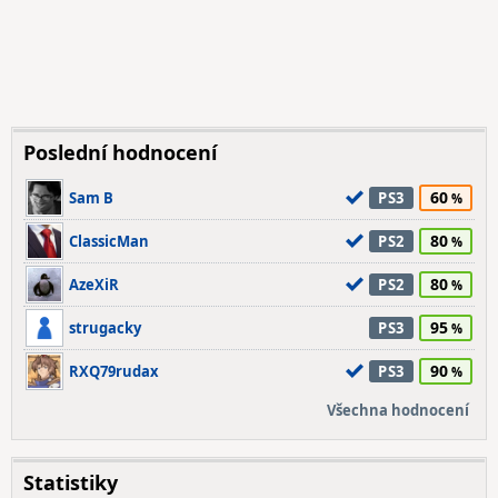
Poslední hodnocení
60
Sam B
PS3
80
ClassicMan
PS2
80
AzeXiR
PS2
95
strugacky
PS3
90
RXQ79rudax
PS3
Všechna hodnocení
Statistiky