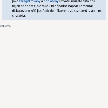
Jako
zaregistrovaný
a
přihlášený
uživatel můžete tuto hru
nejen ohodnotit, ale také k ní případně napsat komentář,
diskutovat o ní či ji zařadit do některého ze seznamů (vlastním,
chci atd.).