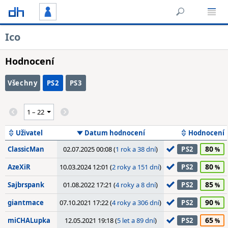
Ico
Hodnocení
Všechny
PS2
PS3
Uživatel
Datum hodnocení
Hodnocení
80
ClassicMan
02.07.2025 00:08 (
1 rok a 38 dní
)
PS2
80
AzeXiR
10.03.2024 12:01 (
2 roky a 151 dní
)
PS2
85
Sajbrspank
01.08.2022 17:21 (
4 roky a 8 dní
)
PS2
90
giantmace
07.10.2021 17:22 (
4 roky a 306 dní
)
PS2
65
miCHALupka
12.05.2021 19:18 (
5 let a 89 dní
)
PS2