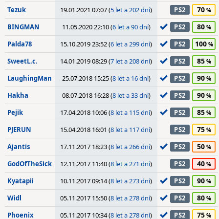
70
Tezuk
19.01.2021 07:07 (
5 let a 202 dní
)
PS2
80
BINGMAN
11.05.2020 22:10 (
6 let a 90 dní
)
PS2
100
Palda78
15.10.2019 23:52 (
6 let a 299 dní
)
PS2
85
SweetL.c.
14.01.2019 08:29 (
7 let a 208 dní
)
PS2
90
LaughingMan
25.07.2018 15:25 (
8 let a 16 dní
)
PS2
90
Hakha
08.07.2018 16:28 (
8 let a 33 dní
)
PS2
85
Pejik
17.04.2018 10:06 (
8 let a 115 dní
)
PS2
75
PJERUN
15.04.2018 16:01 (
8 let a 117 dní
)
PS2
50
Ajantis
17.11.2017 18:23 (
8 let a 266 dní
)
PS2
40
GodOfTheSick
12.11.2017 11:40 (
8 let a 271 dní
)
PS2
90
Kyatapii
10.11.2017 09:14 (
8 let a 273 dní
)
PS2
80
Widl
05.11.2017 15:50 (
8 let a 278 dní
)
PS2
75
Phoenix
05.11.2017 10:34 (
8 let a 278 dní
)
PS2