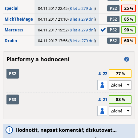
25
special
04.11.2017 22:45 (
8 let a 279 dní
)
PS2
85
MickTheMage
04.11.2017 21:10 (
8 let a 279 dní
)
PS2
90
Marcusss
04.11.2017 19:52 (
8 let a 279 dní
)
PS2
60
Drolin
04.11.2017 17:56 (
8 let a 279 dní
)
PS2
Platformy a hodnocení
77
PS2
22
83
PS3
21
Hodnotit, napsat komentář, diskutovat…