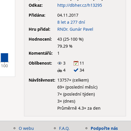
Odkaz:
http://dbher.cz/h13295
Přidána:
04.11.2017
8 let a 277 dní
Hru přidal:
RNDr. Gunár Pavel
Hodnocení:
43 (25-100 %)
79.29 %
Komentářů:
1
Oblíbenost:
3
11
100
4
34
Návštěvnost:
13757× (celkem)
69× (poslední měsíc)
7× (poslední týden)
3× (dnes)
Průměrně 4.3× za den
O webu
F.A.Q.
Podpořte nás