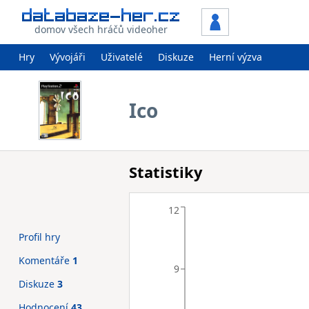
domov všech hráčů videoher
Hry
Vývojáři
Uživatelé
Diskuze
Herní výzva
Ico
Statistiky
12
Profil hry
Komentáře
1
9
Diskuze
3
Hodnocení
43