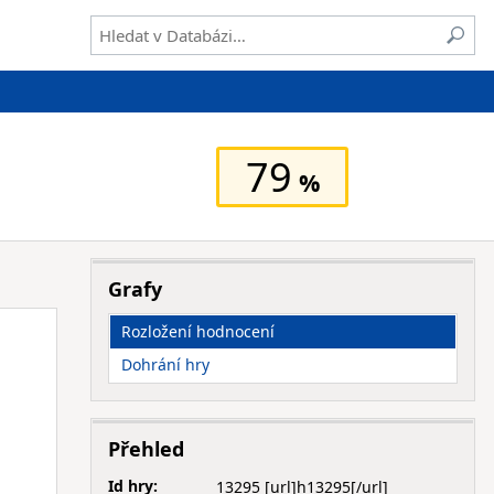
79
Grafy
Rozložení hodnocení
Dohrání hry
Přehled
Id hry:
13295