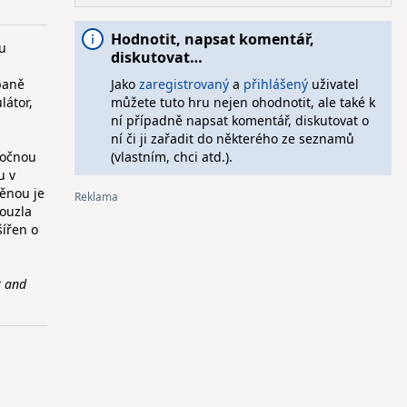
Hodnotit, napsat komentář,
ru
diskutovat…
paně
Jako
zaregistrovaný
a
přihlášený
uživatel
látor,
můžete tuto hru nejen ohodnotit, ale také k
ní případně napsat komentář, diskutovat o
ní či ji zařadit do některého ze seznamů
točnou
(vlastním, chci atd.).
u v
ěnou je
kouzla
šířen o
t and