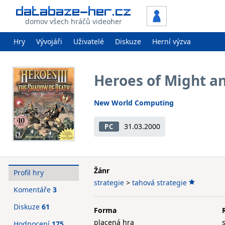
domov všech hráčů videoher
Hry
Vývojáři
Uživatelé
Diskuze
Herní výzva
Heroes of Might an
New World Computing
31.03.2000
PC
Žánr
Profil hry
strategie
>
tahová strategie
Komentáře
3
Diskuze
61
Forma
placená hra
Hodnocení
175