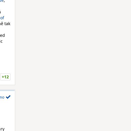
de
,
á
of
ně tak
řed
ic
+12
no
hry