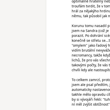
optimálně hratelný neb
troufám tvrdit, že v to
hrál za nějakýho hrdinu
němu, tak působil jak 
Korunu tomu nasadil př
jsem na Sandra (což je 
porazit. Po dohrání scé
konečně se střetu se...
"omylem" jako řadový h
vidím brutální nevyváž
necromancy, takže když
lichů, že pro vás všec
takovými počty, že vás 
chvíli kdy ale nastoupít
To celkem zamrzí, proto
jsem ale psal předtím,
automaticky nastaveno
takhle mělo opravdu cíl
by si vývojáři řekli: "
ní měl zvýšit obtížnost"