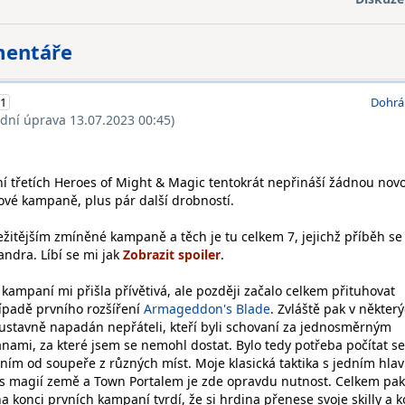
mentáře
1
Dohrá
ední úprava 13.07.2023 00:45)
ní třetích Heroes of Might & Magic tentokrát nepřináší žádnou nov
nové kampaně, plus pár další drobností.
žitějším zmíněné kampaně a těch je tu celkem 7, jejichž příběh se 
ndra. Líbí se mi jak
.
kampaní mi přišla přívětivá, ale později začalo celkem přituhovat
řípadě prvního rozšíření
Armageddon's Blade
. Zvláště pak v někter
oustavně napadán nepřáteli, kteří byli schovaní za jednosměrným
nami, za které jsem se nemohl dostat. Bylo tedy potřeba počítat se
m od soupeře z různých míst. Moje klasická taktika s jedním hla
 s magií země a Town Portalem je zde opravdu nutnost. Celkem pak
na konci prvních kampaní tvrdí, že si hrdina přenese svoje skilly a 