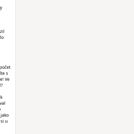
ry
zil
lo
 počet
te s
e! Ve
!?
ak
val
o
 jako
si u