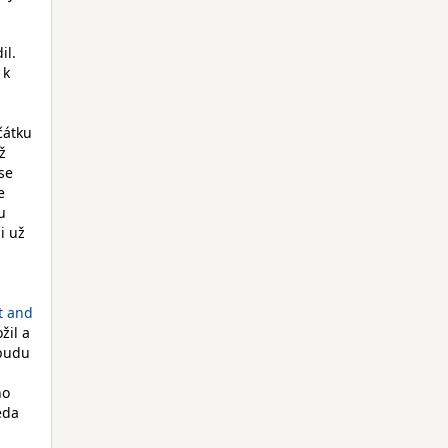
il.
 k
čátku
ž
se
e
u
i už
t and
žil a
 budu
ho
eda