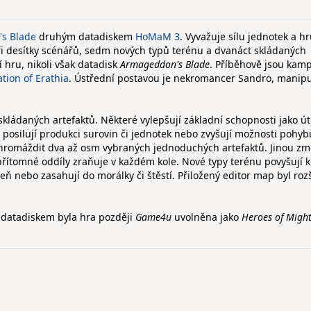
s Blade
druhým datadiskem
HoMaM 3
. Vyvažuje sílu jednotek a h
i desítky scénářů, sedm nových typů terénu a dvanáct skládaných
 hru, nikoli však datadisk
Armageddon's Blade
. Příběhově jsou kam
tion of Erathia
. Ústřední postavou je nekromancer Sandro, manipu
 skládaných artefaktů. Některé vylepšují základní schopnosti jako ú
í, posilují produkci surovin či jednotek nebo zvyšují možnosti pohyb
shromáždit dva až osm vybraných jednoduchých artefaktů. Jinou zm
přítomné oddíly zraňuje v každém kole. Nové typy terénu povyšují 
eň nebo zasahují do morálky či štěstí. Přiložený editor map byl roz
 datadiskem byla hra později
Game4u
uvolněna jako
Heroes of Migh