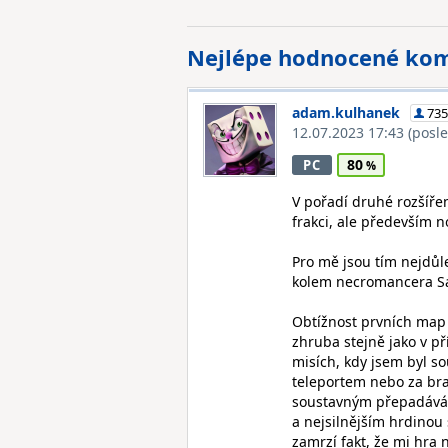
Nejlépe hodnocené ko
adam.kulhanek
735
12.07.2023 17:43
(posl
80
PC
V pořadí druhé rozšíře
frakci, ale především 
Pro mě jsou tím nejdůle
kolem necromancera Sa
Obtížnost prvních map 
zhruba stejně jako v p
misích, kdy jsem byl s
teleportem nebo za bra
soustavným přepadávání
a nejsilnějším hrdinou
zamrzí fakt, že mi hra 