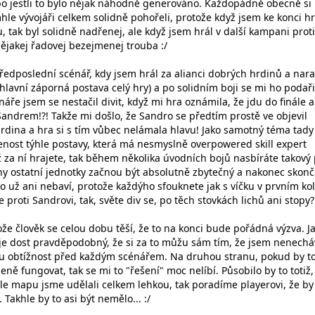
o jestli to bylo nějak náhodně generováno. Každopádně obecně si
mhle vývojáři celkem solidně pohořeli, protože když jsem ke konci h
, tak byl solidně nadřenej, ale když jsem hrál v další kampani proti
nějakej řadovej bezejmenej trouba :/
edposlední scénář, kdy jsem hrál za alianci dobrých hrdinů a nara
hlavní záporná postava celý hry) a po solidním boji se mi ho podaři
náře jsem se nestačil divit, když mi hra oznámila, že jdu do finále a
Sandrem!?! Takže mi došlo, že Sandro se předtím prostě ve objevil
rdina a hra si s tím vůbec nelámala hlavu! Jako samotný téma tady
enost týhle postavy, která má nesmyslně overpowered skill expert
 za ní hrajete, tak během několika úvodních bojů nasbíráte takový
hny ostatní jednotky začnou být absolutně zbytečný a nakonec skončí
to už ani nebaví, protože každýho sfouknete jak s víčku v prvním kol
e proti Sandrovi, tak, světe div se, po těch stovkách lichů ani stopy?
že člověk se celou dobu těší, že to na konci bude pořádná výzva. J
 je dost pravděpodobný, že si za to můžu sám tím, že jsem nenechá
u obtížnost před každým scénářem. Na druhou stranu, pokud by t
eně fungovat, tak se mi to "řešení" moc nelíbí. Působilo by to totiž,
tuhle mapu jsme udělali celkem lehkou, tak poradíme playerovi, že by 
. Takhle by to asi být nemělo... :/