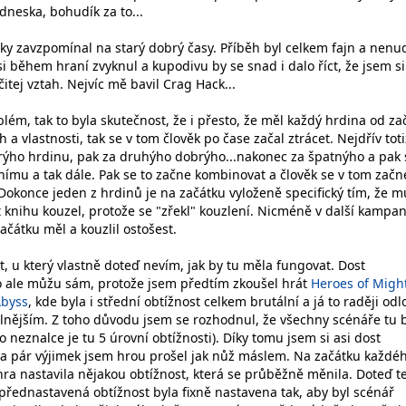
 dneska, bohudík za to...
zky zavzpomínal na starý dobrý časy. Příběh byl celkem fajn a nenud
i během hraní zvyknul a kupodivu by se snad i dalo říct, že jsem si
tej vztah. Nejvíc mě bavil Crag Hack...
lém, tak to byla skutečnost, že i přesto, že měl každý hrdina od za
 a vlastnosti, tak se v tom člověk po čase začal ztrácet. Nejdřív toti
rýho hrdinu, pak za druhýho dobrýho...nakonec za špatnýho a pak 
nímu a tak dále. Pak se to začne kombinovat a člověk se v tom začn
 Dokonce jeden z hrdinů je na začátku vyloženě specifický tím, že m
knihu kouzel, protože se "zřekl" kouzlení. Nicméně v další kampan
čátku měl a kouzlil ostošest.
st, u který vlastně doteď nevím, jak by tu měla fungovat. Dost
o ale můžu sám, protože jsem předtím zkoušel hrát
Heroes of Migh
Abyss
, kde byla i střední obtížnost celkem brutální a já to raději odlo
lnějším. Z toho důvodu jsem se rozhodnul, že všechny scénáře tu
o neznalce je tu 5 úrovní obtížnosti). Díky tomu jsem si asi dost
a pár výjimek jsem hrou prošel jak nůž máslem. Na začátku každé
hra nastavila nějakou obtížnost, která se průběžně měnila. Doteď t
a přednastavená obtížnost byla fixně nastavena tak, aby byl scénář