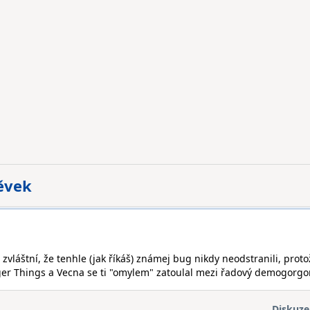
pěvek
e zvláštní, že tenhle (jak říkáš) známej bug nikdy neodstranili, proto
ger Things a Vecna se ti "omylem" zatoulal mezi řadový demogorgon
Diskuze