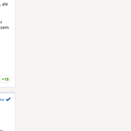
, ale
ou
 jsem
.
+18
no