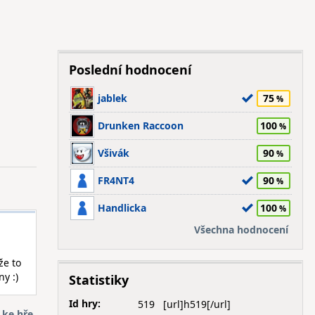
Poslední hodnocení
jablek
75
Drunken Raccoon
100
Všivák
90
FR4NT4
90
Handlicka
100
Všechna hodnocení
že to
y :)
Statistiky
Id hry:
519
 ke hře