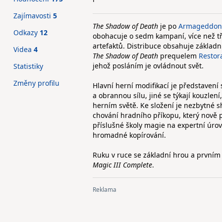
Zajímavosti
5
The Shadow of Death
je po
Armageddon'
Odkazy
12
obohacuje o sedm kampaní, více než tř
artefaktů. Distribuce obsahuje základní
Videa
4
The Shadow of Death
prequelem
Restora
jehož posláním je ovládnout svět.
Statistiky
Změny profilu
Hlavní herní modifikací je představení
a obrannou sílu, jiné se týkají kouzlen
herním světě. Ke složení je nezbytné 
chování hradního příkopu, který nově 
příslušné školy magie na expertní úrov
hromadné kopírování.
Ruku v ruce se základní hrou a prvním
Magic III Complete
.