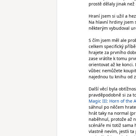
prostě dělaly jinak než
Hraní jsem si užil a he
Na hlavní hrdiny jsem s
některým vybudoval urči
S čím jsem měl ale prob
celkem specifický příběh
hrajete za prvního dob
zase vrátíte k tomu prv
orientovat až ke konci.
vůbec nemůžete koupit 
najednou tu knihu od za
Další věcí byla obtížno
pravděpodobně si za t
Magic III: Horn of the 
sáhnul po něčem hrate
hrát taky na normal (pr
naběhnul, protože až n
scénáře mi totiž sama 
vlastně nevím, jestli t