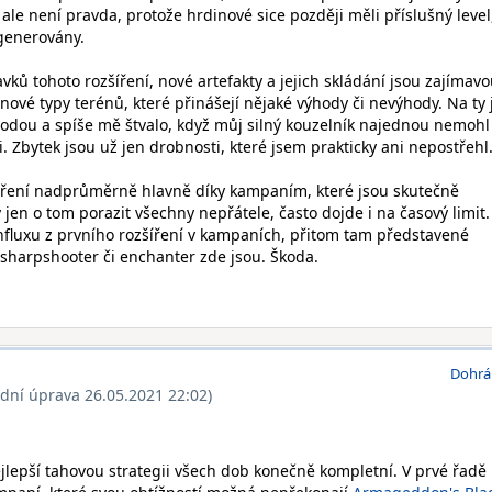
ale není pravda, protože hrdinové sice později měli příslušný level
generovány.
avků tohoto rozšíření, nové artefakty a jejich skládání jsou zajímav
nové typy terénů, které přinášejí nějaké výhody či nevýhody. Na ty
hodou a spíše mě štvalo, když můj silný kouzelník najednou nemohl
si. Zbytek jsou už jen drobnosti, které jsem prakticky ani nepostřehl
íření nadprůměrně hlavně díky kampaním, které jsou skutečně
jen o tom porazit všechny nepřátele, často dojde i na časový limit.
fluxu z prvního rozšíření v kampaních, přitom tam představené
 sharpshooter či enchanter zde jsou. Škoda.
Dohrá
ední úprava 26.05.2021 22:02)
ejlepší tahovou strategii všech dob konečně kompletní. V prvé řadě