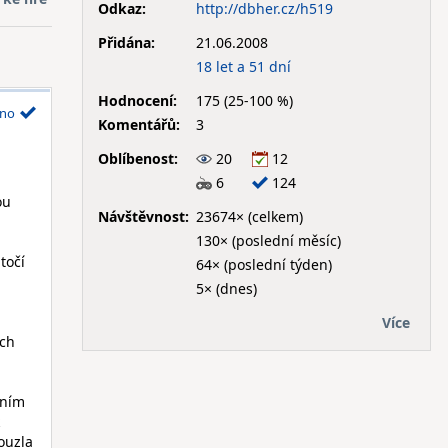
Odkaz:
http://dbher.cz/h519
Přidána:
21.06.2008
18 let a 51 dní
Hodnocení:
175 (25-100 %)
no
Komentářů:
3
Oblíbenost:
20
12
6
124
ou
Návštěvnost:
23674× (celkem)
130× (poslední měsíc)
točí
64× (poslední týden)
5× (dnes)
Více
ých
vním
kouzla