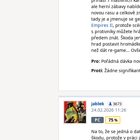
přináší 7 masivních ka
ale herní zábavy nabí
novou rasu a celkově z
tady je a jmenuje se 
Empires II
, protože sc
s protivníky můžete hr
předem znát. Škoda jen
hrad postavit hromádku
než dát re-game... Ov
Pro:
Pořádná dávka nov
Proti:
Žádne signifikan
jablek
3673
24.02.2026 11:26
75
PC
Na to, že se jedná o da
škodu, protože v práci 