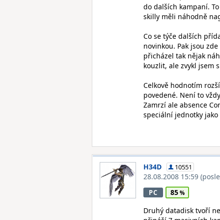
do dalších kampaní. To 
skilly měli náhodně na
Co se týče dalších příd
novinkou. Pak jsou zde 
přicházel tak nějak ná
kouzlit, ale zvykl jsem 
Celkově hodnotím rozš
povedené. Není to vždy 
Zamrzí ale absence Con
speciální jednotky jako
H34D
10551
28.08.2008 15:59
(posl
85
PC
Druhý datadisk tvoří n