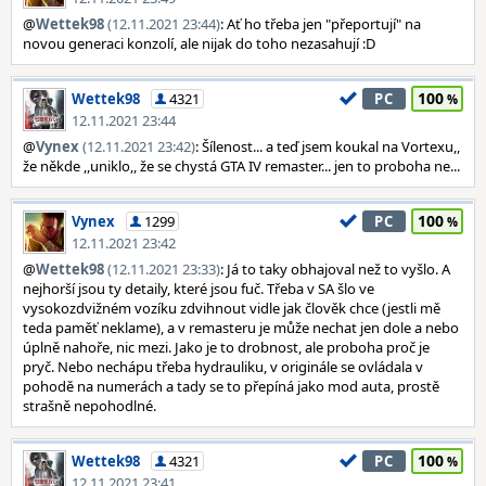
@
Wettek98
(12.11.2021 23:44)
: Ať ho třeba jen "přeportují" na
novou generaci konzolí, ale nijak do toho nezasahují :D
100
Wettek98
4321
PC
12.11.2021 23:44
@
Vynex
(12.11.2021 23:42)
: Šílenost... a teď jsem koukal na Vortexu,,
že někde ,,uniklo,, že se chystá GTA IV remaster... jen to proboha ne...
100
Vynex
1299
PC
12.11.2021 23:42
@
Wettek98
(12.11.2021 23:33)
: Já to taky obhajoval než to vyšlo. A
nejhorší jsou ty detaily, které jsou fuč. Třeba v SA šlo ve
vysokozdvižném vozíku zdvihnout vidle jak člověk chce (jestli mě
teda paměť neklame), a v remasteru je může nechat jen dole a nebo
úplně nahoře, nic mezi. Jako je to drobnost, ale proboha proč je
pryč. Nebo nechápu třeba hydrauliku, v originále se ovládala v
pohodě na numerách a tady se to přepíná jako mod auta, prostě
strašně nepohodlné.
100
Wettek98
4321
PC
12.11.2021 23:41