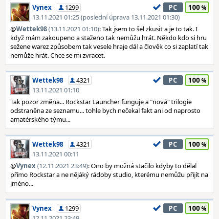
100
Vynex
1299
PC
13.11.2021 01:25 (poslední úprava 13.11.2021 01:30)
@
Wettek98
(13.11.2021 01:10)
: Tak jsem to šel zkusit a je to tak. I
když mám zakoupeno a staženo tak nemůžu hrát. Někdo kdo si hru
sežene warez způsobem tak vesele hraje dál a člověk co si zaplatí tak
nemůže hrát. Chce se mi zvracet.
100
Wettek98
4321
PC
13.11.2021 01:10
Tak pozor změna... Rockstar Launcher funguje a "nová" trilogie
odstraněna ze seznamu... tohle bych nečekal fakt ani od naprosto
amatérského týmu...
100
Wettek98
4321
PC
13.11.2021 00:11
@
Vynex
(12.11.2021 23:49)
: Ono by možná stačilo kdyby to dělal
přímo Rockstar a ne nějáký rádoby studio, kterému nemůžu přijít na
jméno...
100
Vynex
1299
PC
12.11.2021 23:49