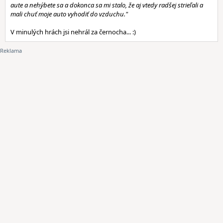
aute a nehýbete sa a dokonca sa mi stalo, že aj vtedy radšej strieľali a
mali chuť moje auto vyhodiť do vzduchu."
V minulých hrách jsi nehrál za černocha... :)