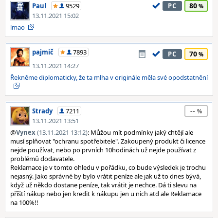
80
Paul
9529
PC
13.11.2021 15:02
lmao
pajmič
7893
70
PC
13.11.2021 14:27
Řekněme diplomaticky, že ta mlha v originále měla své opodstatnění
--
Strady
7211
13.11.2021 13:51
@
Vynex
(13.11.2021 13:12)
: Můžou mít podmínky jaký chtějí ale
musí splňovat "ochranu spotřebitele". Zakoupený produkt či licence
nejde používat, nebo po prvních 10hodinách už nejde používat z
problémů dodavatele.
Reklamace je v tomto ohledu v pořádku, co bude výsledek je trochu
nejasný. Jako správné by bylo vrátit peníze ale jak už to dnes bývá,
když už někdo dostane peníze, tak vrátit je nechce. Dá ti slevu na
příští nákup nebo jen kredit k nákupu jen u nich atd ale Reklamace
na 100%!!