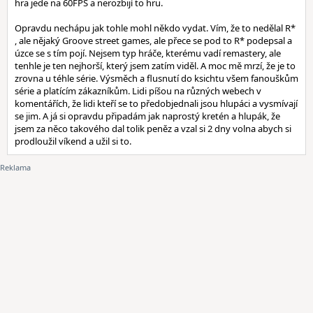
hra jede na 60FPS a nerozbijí to hru.
Opravdu nechápu jak tohle mohl někdo vydat. Vím, že to nedělal R*
, ale nějaký Groove street games, ale přece se pod to R* podepsal a
úzce se s tím pojí. Nejsem typ hráče, kterému vadí remastery, ale
tenhle je ten nejhorší, který jsem zatím viděl. A moc mě mrzí, že je to
zrovna u téhle série. Výsměch a flusnutí do ksichtu všem fanouškům
série a platícím zákazníkům. Lidi píšou na různých webech v
komentářích, že lidi kteří se to předobjednali jsou hlupáci a vysmívají
se jim. A já si opravdu připadám jak naprostý kretén a hlupák, že
jsem za něco takového dal tolik peněz a vzal si 2 dny volna abych si
prodloužil víkend a užil si to.