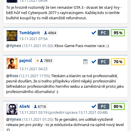
13.11.2021 09:04
To je hrozně roztomilý že ten remaster GTA 3 - dvacet let starý hry -
běží hůř než Cyberpunk 2077 s raytracingem. Každej kdo si tenhle
bullshit koupil by to měl okamžitě refundnout.
95
TombSpirit
4964
PC
13.11.2021 07:54
@
Vynex
(13.11.2021 01:32)
: Xbox Game Pass master race ;-)
pajmič
7893
70
PC
13.11.2021 04:23
@
Ross
(12.11.2021 17:55)
: Tleskám a klaním se tvé profesionalitě,
pevně doufám, že si tvého příspěvku všiml nějaký profesionální
šéfredaktor profesionálního herního webu a zaměstná tě proto jako
profesionálního džurnalistu! :)
80
AlieN
6716
PC
13.11.2021 03:19 (poslední úprava 13.11.2021 03:48)
@
Vynex
(13.11.2021 01:25)
: To je geniální, oni udělali vyloženě
release jen pro piráty - to je exkluzivita dohnaná na úplně nový level
:D