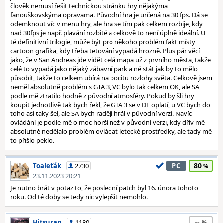
člověk nemusí řešit technickou stránku hry nějakýma
fanouškovskýma opravama. Původní hra je určená na 30 fps. Dá se
odemknout víc v menu hry, ale hra se tím pak celkem rozbije, kdy
nad 30fps je např. plavání rozbité a celkově to není úplně ideální. U
té definitivní trilogie, může být pro někoho problém fakt místy
cartoon grafika, kdy třeba tetování vypadá hrozně. Plus pár věcí
jako, že v San Andreas jde vidět celá mapa už z prvního města, takže
celé to vypadá jako nějaký zábavní park a né stát jak by to mělo
působit, takže to celkem ubírá na pocitu rozlohy světa. Celkově jsem
neměl absolutně problém s GTA 3, VC bylo tak celkem OK, ale SA
podle mě ztratilo hodně z původní atmosféry. Pokud by šli hry
koupit jednotlivě tak bych řekl, že GTA 3 se v DE oplatí, u VC bych do
toho asi taky šel, ale SA bych raději hrál v původní verzi. Navíc
ovládání je podle mě o moc horší než v původní verzi, kdy dřív mě
absolutně nedělalo problém ovládat letecké prostředky, ale tady mě
to přišlo peklo.
80
Toaleťák
2730
PC
23.11.2023 20:21
Je nutno brát v potaz to, že poslední patch byl 16. února tohoto
roku. Od té doby se tedy nic vylepšit nemohlo.
--
Hitsuran
1180