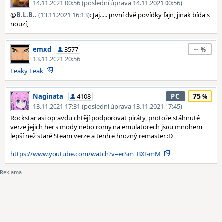
14.11.2021 00:56 (poslední úprava 14.11.2021 00:56)
@
B.L.B..
(13.11.2021 16:13)
: Jaj..... první dvě povídky fajn, jinak bída s
nouzí,
--
emxd
3577
13.11.2021 20:56
Leaky Leak
75
Naginata
4108
PC
13.11.2021 17:31 (poslední úprava 13.11.2021 17:45)
Rockstar asi opravdu chtějí podporovat piráty, protože stáhnuté
verze jejich her s mody nebo romy na emulatorech jsou mnohem
lepší než staré Steam verze a tenhle hrozný remaster :D
https://www.youtube.com/watch?v=erSm_BXI-mM