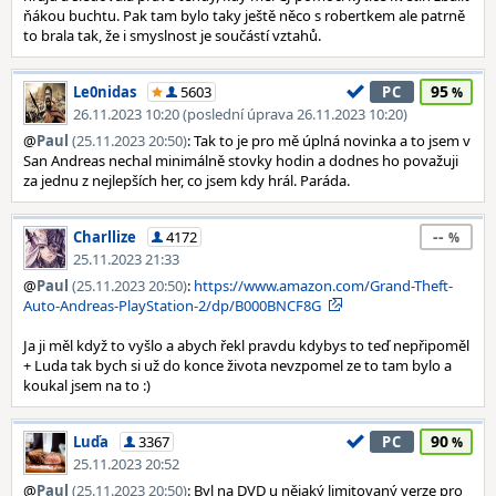
ňákou buchtu. Pak tam bylo taky ještě něco s robertkem ale patrně
to brala tak, že i smyslnost je součástí vztahů.
95
Le0nidas
5603
PC
26.11.2023 10:20 (poslední úprava 26.11.2023 10:20)
@
Paul
(25.11.2023 20:50)
: Tak to je pro mě úplná novinka a to jsem v
San Andreas nechal minimálně stovky hodin a dodnes ho považuji
za jednu z nejlepších her, co jsem kdy hrál. Paráda.
--
Charllize
4172
25.11.2023 21:33
@
Paul
(25.11.2023 20:50)
:
https://www.amazon.com/Grand-Theft-
Auto-Andreas-PlayStation-2/dp/B000BNCF8G
Ja ji měl když to vyšlo a abych řekl pravdu kdybys to teď nepřipoměl
+ Luda tak bych si už do konce života nevzpomel ze to tam bylo a
koukal jsem na to :)
90
Luďa
3367
PC
25.11.2023 20:52
@
Paul
(25.11.2023 20:50)
: Byl na DVD u nějaký limitovaný verze pro