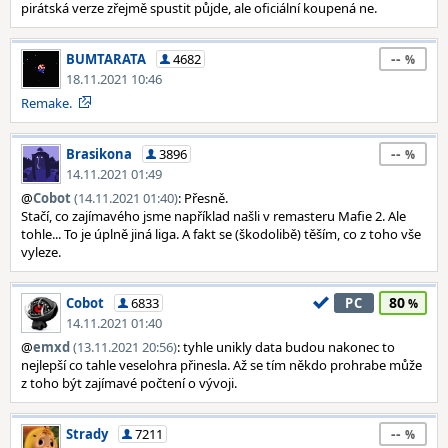
pirátská verze zřejmě spustit půjde, ale oficiální koupená ne.
--
BUMTARATA
4682
18.11.2021 10:46
Remake.
--
Brasikona
3896
14.11.2021 01:49
@
Cobot
(14.11.2021 01:40)
: Přesně.
Stačí, co zajímavého jsme například našli v remasteru Mafie 2. Ale
tohle... To je úplně jiná liga. A fakt se (škodolibě) těším, co z toho vše
vyleze.
80
Cobot
6833
PC
14.11.2021 01:40
@
emxd
(13.11.2021 20:56)
: tyhle unikly data budou nakonec to
nejlepší co tahle veselohra přinesla. Až se tím někdo prohrabe může
z toho být zajímavé počtení o vývoji.
--
Strady
7211