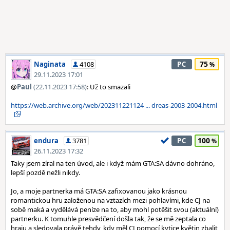
75
Naginata
4108
PC
29.11.2023 17:01
@
Paul
(22.11.2023 17:58)
: Už to smazali
https://web.archive.org/web/202311221124 ... dreas-2003-2004.html
100
endura
3781
PC
26.11.2023 17:32
Taky jsem zíral na ten úvod, ale i když mám GTA:SA dávno dohráno,
lepší pozdě nežli nikdy.
Jo, a moje partnerka má GTA:SA zafixovanou jako krásnou
romantickou hru založenou na vztazích mezi pohlavími, kde CJ na
sobě maká a vydělává peníze na to, aby mohl potěšit svou (aktuální)
partnerku. K tomuhle presvědčení došla tak, že se mě zeptala co
hraju a sledovala právě tehdy, kdy měl CJ pomocí kytice květin zbalit