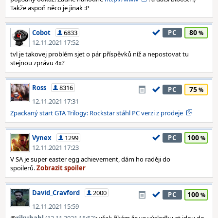
Takže aspoň něco je jinak :P
80
Cobot
6833
PC
12.11.2021 17:52
tvl je takovej problém sjet o pár příspěvků níž a nepostovat tu
stejnou zprávu 4x?
Ross
8316
75
PC
12.11.2021 17:31
Zpackaný start GTA Trilogy: Rockstar stáhl PC verzi z prodeje
100
Vynex
1299
PC
12.11.2021 17:23
V SA je super easter egg achievement, dám ho raději do
spoilerů.
David_Cravford
2000
100
PC
12.11.2021 15:59