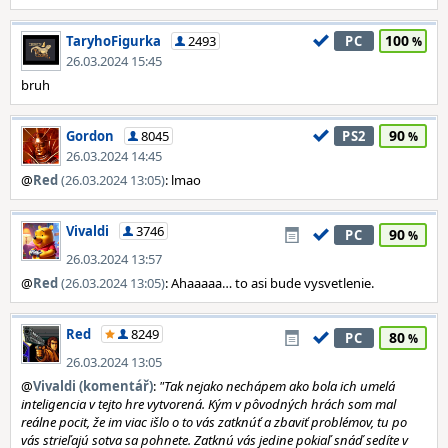
100
TaryhoFigurka
2493
PC
26.03.2024 15:45
bruh
90
Gordon
8045
PS2
26.03.2024 14:45
@
Red
(26.03.2024 13:05)
: lmao
Vivaldi
3746
90
PC
26.03.2024 13:57
@
Red
(26.03.2024 13:05)
: Ahaaaaa… to asi bude vysvetlenie.
Red
8249
80
PC
26.03.2024 13:05
@
Vivaldi (komentář)
:
"Tak nejako nechápem ako bola ich umelá
inteligencia v tejto hre vytvorená. Kým v pôvodných hrách som mal
reálne pocit, že im viac išlo o to vás zatknúť a zbaviť problémov, tu po
vás strieľajú sotva sa pohnete. Zatknú vás jedine pokiaľ snáď sedíte v