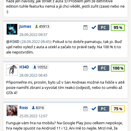
háže jen návody, jak střílet z auta :D Problém jem že definitive
edition tuhle featurku nemá a já chci vědět, jestli zuřit (zase) nebo ne
:)
Jumas
45913
95
PC
28.09.2022 09:37
@
H34D
(28.09.2022 08:45)
: Pokud si to dobře pamatuju, tak jo. Buď
ujel nebo vylezl z auta a utekl a začalo to právě tady. Na 100 % ti to
ale nepotvrdím.
H34D
10552
100
PC
28.09.2022 08:45
Připomeňte mi, prosím, bylo už v San Andreas možné na řidiče v aitě
poize namířit zbraní a vyvolat tím reakci (odjezd), nebo to umělo až
GTA 4?
Ross
8316
75
PC
25.05.2022 12:07
Funguje vám hra na mobilu? Na Google Play jsou celkem nepokoje,
hra nejde spustit na Android 11 i 12. Ani mě to nejde. Mrzí mě, že