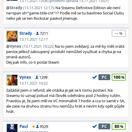
13.11.2021 13:06 (poslední úprava 13.11.2021 13:07)
@
Strady
(13.11.2021 12:17)
: Na Steamu Definitive Edition ale není
ne<span id="game-title-cnt">? Podle mě se tu bavímeo Social Clubu
nebo jak se ten Rockstar paskvil jmenuje.
--
Strady
7211
13.11.2021 12:17
@
Vynex
(13.11.2021 10:22)
: Na to jsem zvědavý, za mě by měli vrátit
peníze jelikož zakoupený produkt nemůžeš využívat a chyba je na
straně autorů.
Dej pak info, co ti poslal Steam
100
Vynex
1299
PC
13.11.2021 10:22
Zažádal jsem o refund, ale otázka je jak se k tomu postaví. Na
Steamu to uznají pokud má člověk odehráno pod 2 hodiny tuším.
Pravdou je, že jsem měl ve VC minimálně 7 hodin a cca to samé v SA,
ale zase na druhou stranu hru nemůžu hrát a nevím kdy opět půjde
hrát.
80
Paul
9529
PC