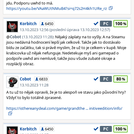
jdu. Podporu uwhd to má.
https://youtu.be/VAaWUtNMuB4?si=q72s2H4kh1URe_rz
100
Korbitch
6450
PC
13.10.2023 12:56 (poslední úprava 13.10.2023 12:57)
@
Cobot
(13.10.2023 11:28)
: Nějaký záplaty na to vyšly. A na Steamu
jsou nedávná hodnocení lepší jak celkově. Takže jak to dostávalo
bídu ze začátku, tak si právě myslim, že už to je celkem v kupě. Moje
krabicovka už nějak nefunguje. Nedetekuje myš ani gamepad o
podpoře uwhd ani nemluvě, takže jsou všude zubaté okraje a
rozpláclý obraz.
80
Cobot
6833
PC
13.10.2023 11:28
A tu už to nějak opravili, že je to alespoň ve stavu jako původní hry?
Vždyť to bylo totálně zprasené.
https://isthereanydeal.com/game/grandthe ... initiveedition/info/
100
Korbitch
6450
PC