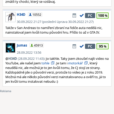
zmátli ty chodci, který se vzdávaj.
H34D
10552
100
PC
30.09.2022 21:27 (poslední úprava 30.09.2022 21:27)
Takže v San Andreas to namíření zbraní na řidiče auta nedělá nic,
nainstaloval jsem kvůli tomu původní hru. Přišlo to až v GTA IV.
Jumas
45913
95
PC
28.09.2022 13:56
@
H34D
(28.09.2022 11:43)
: Jo takhle. Taky jsem zkoušel najít video na
YouTube, ale našel jsem
tohle
. Je tam i
motorkář
, který
neudělá nic, ale možná je to jen kvůli tomu, že CJ stojí ze strany.
Každopádně jde o původní verzi, protože to video je z roku 2019.
Možná má ale někdo původní verzi nainstalovanou a ověří to, já to
jen kvůli tomu instalovat nebudu :)