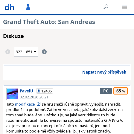
Grand Theft Auto: San Andreas
Diskuze
Napsat nový příspěvek
65
PavelU
12435
PC
02.02.2026 20:21
Tato
modifikace
se hru snaží různě opravit, vylepšit, nahradit,
prodloužit a podobně. Zatím ve verzi beta, jakákoliv další verze na
tom snad bude lépe. Otázkou je, na jaké verzi/klientu to bude
rozumné zkoušet. Ta konverze má spoustu materiálů z GTA IV či V,
ale jde v principu o koncept oficiálních remasterů, jen mod
komunita to podle mě vždy zvládala líp, jak vlastník značky.