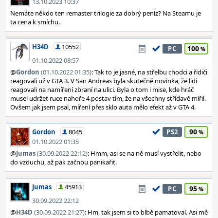
13.10.2023 10:37
Nemáte někdo ten remaster trilogie za dobrý peníz? Na Steamu je
ta cena k smíchu.
H34D
10552
100
PC
01.10.2022 08:57
@
Gordon
(01.10.2022 01:35)
: Tak to je jasné, na střelbu chodci a řidiči
reagovali už v GTA 3. V San Andreas byla skutečně novinka, že lidi
reagovali na namíření zbraní na ulici. Byla o tom i mise, kde hráč
musel udržet ruce nahoře 4 postav tím, že na všechny střídavě mířil.
Ovšem jak jsem psal, míření přes sklo auta mělo efekt až v GTA 4.
90
Gordon
8045
PS2
01.10.2022 01:35
@
Jumas
(30.09.2022 22:12)
: Hmm, asi se na ně musí vystřelit, nebo
do vzduchu, až pak začnou panikařit.
Jumas
45913
95
PC
30.09.2022 22:12
@
H34D
(30.09.2022 21:27)
: Hm, tak jsem si to blbě pamatoval. Asi mě