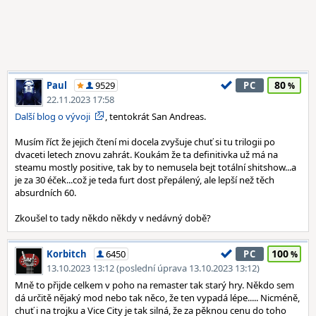
80
Paul
9529
PC
22.11.2023 17:58
Další blog o vývoji
, tentokrát San Andreas.
Musím říct že jejich čtení mi docela zvyšuje chuť si tu trilogii po
dvaceti letech znovu zahrát. Koukám že ta definitivka už má na
steamu mostly positive, tak by to nemusela bejt totální shitshow...a
je za 30 éček...což je teda furt dost přepálený, ale lepší než těch
absurdních 60.
Zkoušel to tady někdo někdy v nedávný době?
100
Korbitch
6450
PC
13.10.2023 13:12 (poslední úprava 13.10.2023 13:12)
Mně to přijde celkem v poho na remaster tak starý hry. Někdo sem
dá určitě nějaký mod nebo tak něco, že ten vypadá lépe..... Nicméně,
chuť i na trojku a Vice City je tak silná, že za pěknou cenu do toho