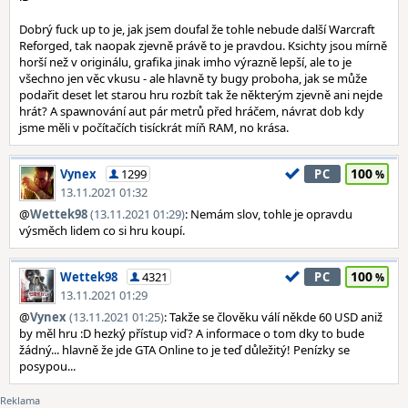
Dobrý fuck up to je, jak jsem doufal že tohle nebude další Warcraft
Reforged, tak naopak zjevně právě to je pravdou. Ksichty jsou mírně
horší než v originálu, grafika jinak imho výrazně lepší, ale to je
všechno jen věc vkusu - ale hlavně ty bugy proboha, jak se může
podařit deset let starou hru rozbít tak že některým zjevně ani nejde
hrát? A spawnování aut pár metrů před hráčem, návrat dob kdy
jsme měli v počítačích tisíckrát míň RAM, no krása.
100
Vynex
1299
PC
13.11.2021 01:32
@
Wettek98
(13.11.2021 01:29)
: Nemám slov, tohle je opravdu
výsměch lidem co si hru koupí.
100
Wettek98
4321
PC
13.11.2021 01:29
@
Vynex
(13.11.2021 01:25)
: Takže se člověku válí někde 60 USD aniž
by měl hru :D hezký přístup viď? A informace o tom dky to bude
žádný... hlavně že jde GTA Online to je teď důležitý! Penízky se
posypou...