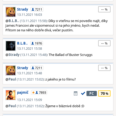
--
Strady
7211
13.11.2021 16:03
@
B.L.B..
(13.11.2021 15:58)
: Díky o vteřinu se mi povedlo najít, díky
James Francovi ale vzpomenout si na jeho jméno, bych nedal.
Přitom se na něho dobře dívá, večer pustím.
--
B.L.B..
1976
13.11.2021 15:58
@
Strady
(13.11.2021 15:48)
: The Ballad of Buster Scruggs
--
Strady
7211
13.11.2021 15:48
@
Paul
(13.11.2021 15:02)
: z jakého je to filmu?
pajmič
7893
70
PC
13.11.2021 15:09
@
Paul
(13.11.2021 15:02)
: Žijeme v bláznivé době :D