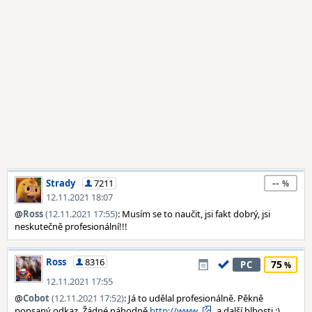
--
Strady
7211
12.11.2021 18:07
@
Ross
(12.11.2021 17:55)
: Musím se to naučit, jsi fakt dobrý, jsi
neskutečně profesionální!!!
Ross
8316
75
PC
12.11.2021 17:55
@
Cobot
(12.11.2021 17:52)
: Já to udělal profesionálně. Pěkně
popsaný odkaz. Žádné náhodně
http://www
. a další blbosti :)