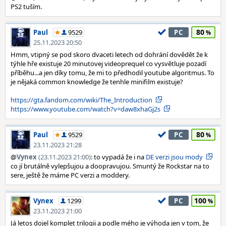
PS2 tuším.
80
Paul
9529
PC
25.11.2023 20:50
Hmm, vtipný se pod skoro dvaceti letech od dohrání dovědět že k
týhle hře existuje 20 minutovej videoprequel co vysvětluje pozadí
příběhu...a jen díky tomu, že mi to předhodil youtube algoritmus. To
je nějaká common knowledge že tenhle minifilm existuje?
https://gta.fandom.com/wiki/The_Introduction
https://www.youtube.com/watch?v=daw8xhaGj2s
80
Paul
9529
PC
23.11.2023 21:28
@
Vynex
(23.11.2023 21:00)
: to vypadá že i na
DE verzi jsou mody
co jí brutálně vylepšujou a doopravujou. Smuntý že Rockstar na to
sere, ještě že máme PC verzi a moddery.
100
Vynex
1299
PC
23.11.2023 21:00
Já letos dojel komplet trilogii a podle mého je výhoda jen v tom, že