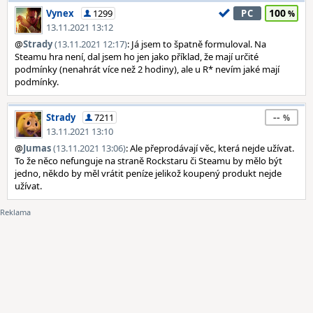
100
Vynex
1299
PC
13.11.2021 13:12
@
Strady
(13.11.2021 12:17)
: Já jsem to špatně formuloval. Na
Steamu hra není, dal jsem ho jen jako příklad, že mají určité
podmínky (nenahrát více než 2 hodiny), ale u R* nevím jaké mají
podmínky.
--
Strady
7211
13.11.2021 13:10
@
Jumas
(13.11.2021 13:06)
: Ale přeprodávají věc, která nejde užívat.
To že něco nefunguje na straně Rockstaru či Steamu by mělo být
jedno, někdo by měl vrátit peníze jelikož koupený produkt nejde
užívat.