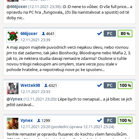
@
666joxer
(12.11.2021 23:39)
: :D :D nene to vůbec :D vše full price... a
opravdu na PC hra ,,fungovala,, (čti šla nainstalvoat a spustit) od té
doby nic..
80
666joxer
4641
PC
12.11.2021 23:39
A maji aspon majitele puvodnich verzi nejakou slevu, nebo rovnou
jim to dat zadarmo, tak jako Bioshocky, Bloodrayne nebo Mafia 2, 3.
Jak to, ze nektera studia davaji remastre zdarma? Osobne si tuhle
novou trilogii nekoupim ani omylem, stare verze jsou stale v
pohode hratelne, a nepotrebuji nove pc ke spusteni...
100
Wettek98
4321
PC
12.11.2021 23:33
@
Vynex
(12.11.2021 23:20)
: Lépe bych to nenapsal... a já blbec se jich
ještě zastával...
100
Vynex
1299
PC
12.11.2021 23:20 (poslední úprava 12.11.2021 23:24)
Tenhle remaster je opravdu flusanec do ksichtu všem fanouškům.