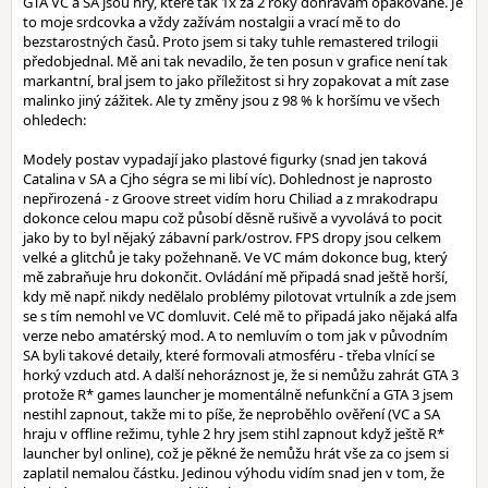
GTA VC a SA jsou hry, které tak 1x za 2 roky dohrávám opakovaně. Je
to moje srdcovka a vždy zažívám nostalgii a vrací mě to do
bezstarostných časů. Proto jsem si taky tuhle remastered trilogii
předobjednal. Mě ani tak nevadilo, že ten posun v grafice není tak
markantní, bral jsem to jako příležitost si hry zopakovat a mít zase
malinko jiný zážitek. Ale ty změny jsou z 98 % k horšímu ve všech
ohledech:
Modely postav vypadají jako plastové figurky (snad jen taková
Catalina v SA a Cjho ségra se mi libí víc). Dohlednost je naprosto
nepřirozená - z Groove street vidím horu Chiliad a z mrakodrapu
dokonce celou mapu což působí děsně rušivě a vyvolává to pocit
jako by to byl nějaký zábavní park/ostrov. FPS dropy jsou celkem
velké a glitchů je taky požehnaně. Ve VC mám dokonce bug, který
mě zabraňuje hru dokončit. Ovládání mě připadá snad ještě horší,
kdy mě např. nikdy nedělalo problémy pilotovat vrtulník a zde jsem
se s tím nemohl ve VC domluvit. Celé mě to připadá jako nějaká alfa
verze nebo amatérský mod. A to nemluvím o tom jak v původním
SA byli takové detaily, které formovali atmosféru - třeba vlnící se
horký vzduch atd. A další nehoráznost je, že si nemůžu zahrát GTA 3
protože R* games launcher je momentálně nefunkční a GTA 3 jsem
nestihl zapnout, takže mi to píše, že neproběhlo ověření (VC a SA
hraju v offline režimu, tyhle 2 hry jsem stihl zapnout když ještě R*
launcher byl online), což je pěkné že nemůžu hrát vše za co jsem si
zaplatil nemalou částku. Jedinou výhodu vidím snad jen v tom, že