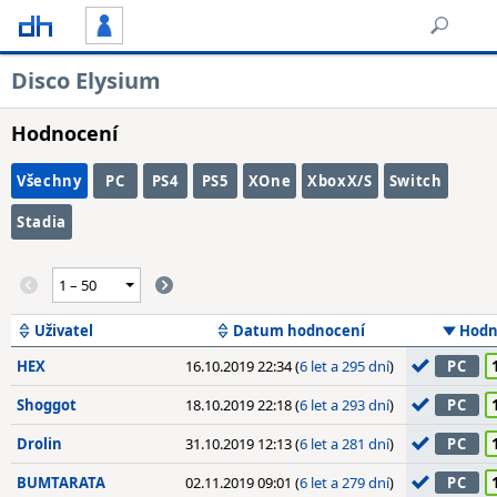
Disco Elysium
Hodnocení
Všechny
PC
PS4
PS5
XOne
XboxX/S
Switch
Stadia
Uživatel
Datum hodnocení
Hodn
HEX
16.10.2019 22:34 (
6 let a 295 dní
)
PC
Shoggot
18.10.2019 22:18 (
6 let a 293 dní
)
PC
Drolin
31.10.2019 12:13 (
6 let a 281 dní
)
PC
BUMTARATA
02.11.2019 09:01 (
6 let a 279 dní
)
PC