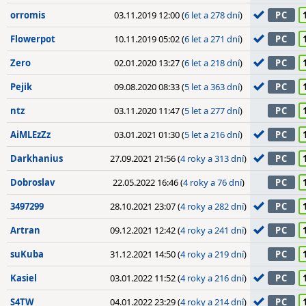
orromis
03.11.2019 12:00 (
6 let a 278 dní
)
PC
Flowerpot
10.11.2019 05:02 (
6 let a 271 dní
)
PC
Zero
02.01.2020 13:27 (
6 let a 218 dní
)
PC
Pejik
09.08.2020 08:33 (
5 let a 363 dní
)
PC
ntz
03.11.2020 11:47 (
5 let a 277 dní
)
PC
AiMLEzZz
03.01.2021 01:30 (
5 let a 216 dní
)
PC
Darkhanius
27.09.2021 21:56 (
4 roky a 313 dní
)
PC
Dobroslav
22.05.2022 16:46 (
4 roky a 76 dní
)
PC
3497299
28.10.2021 23:07 (
4 roky a 282 dní
)
PC
Artran
09.12.2021 12:42 (
4 roky a 241 dní
)
PC
suKuba
31.12.2021 14:50 (
4 roky a 219 dní
)
PC
Kasiel
03.01.2022 11:52 (
4 roky a 216 dní
)
PC
S4TW
04.01.2022 23:29 (
4 roky a 214 dní
)
PC