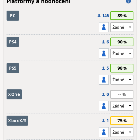
Platformy a hodnocení
89
PC
146
90
PS4
6
98
PS5
5
--
XOne
0
75
XboxX/S
1