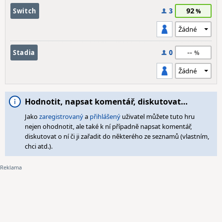
92
Switch
3
--
Stadia
0
Hodnotit, napsat komentář, diskutovat…
Jako
zaregistrovaný
a
přihlášený
uživatel můžete tuto hru
nejen ohodnotit, ale také k ní případně napsat komentář,
diskutovat o ní či ji zařadit do některého ze seznamů (vlastním,
chci atd.).