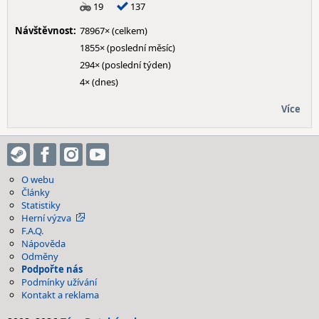
19
137
Návštěvnost:
78967× (celkem)
1855× (poslední měsíc)
294× (poslední týden)
4× (dnes)
Více
O webu
Články
Statistiky
Herní výzva
F.A.Q.
Nápověda
Odměny
Podpořte nás
Podmínky užívání
Kontakt a reklama