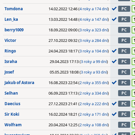
Tomdona
14.02.2022 12:46 (
4 roky a 174 dní
)
PC
Len_ka
13.03.2022 14:48 (
4 roky a 147 dní
)
PC
berry1009
18.09.2022 09:00 (
3 roky a 323 dní
)
PC
Victor
27.10.2022 09:32 (
3 roky a 284 dní
)
PC
Ringo
24.04.2023 18:17 (
3 roky a 104 dní
)
PC
Israha
29.04.2023 17:13 (
3 roky a 99 dní
)
PC
Josef
05.05.2023 18:08 (
3 roky a 93 dní
)
PC
Jakub of Astora
16.08.2023 22:54 (
2 roky a 355 dní
)
PC
Selhan
06.09.2023 17:13 (
2 roky a 334 dní
)
PC
Daecius
27.12.2023 21:41 (
2 roky a 222 dní
)
PC
Sir Koki
16.02.2024 18:21 (
2 roky a 171 dní
)
PC
Wolfram
20.04.2024 12:25 (
2 roky a 108 dní
)
PC