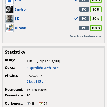
Elza
PC
80
Syndrom
PC
80
J_K
PC
100
Miraak
PC
Všechna hodnocení
Statistiky
Id hry:
17893
Odkaz:
http://dbher.cz/h17893
Přidána:
27.09.2019
6 let a 315 dní
Hodnocení:
161 (20-100 %)
Komentářů:
30
Oblíbenost:
43
94