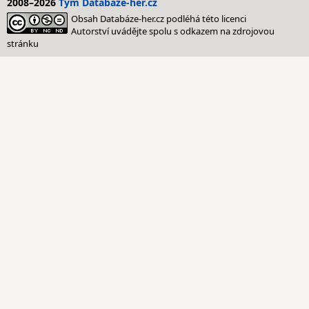
2008–2026
Tým Databáze-her.cz
Obsah Databáze-her.cz podléhá této licenci
Autorství uvádějte spolu s odkazem na zdrojovou
stránku