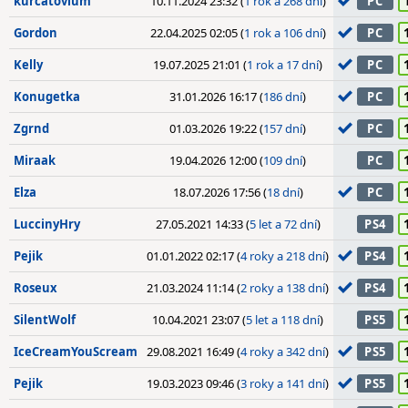
kurcatovium
10.11.2024 23:32 (
1 rok a 268 dní
)
PC
Gordon
22.04.2025 02:05 (
1 rok a 106 dní
)
PC
Kelly
19.07.2025 21:01 (
1 rok a 17 dní
)
PC
Konugetka
31.01.2026 16:17 (
186 dní
)
PC
Zgrnd
01.03.2026 19:22 (
157 dní
)
PC
Miraak
19.04.2026 12:00 (
109 dní
)
PC
Elza
18.07.2026 17:56 (
18 dní
)
PC
LuccinyHry
27.05.2021 14:33 (
5 let a 72 dní
)
PS4
Pejik
01.01.2022 02:17 (
4 roky a 218 dní
)
PS4
Roseux
21.03.2024 11:14 (
2 roky a 138 dní
)
PS4
SilentWolf
10.04.2021 23:07 (
5 let a 118 dní
)
PS5
IceCreamYouScream
29.08.2021 16:49 (
4 roky a 342 dní
)
PS5
Pejik
19.03.2023 09:46 (
3 roky a 141 dní
)
PS5