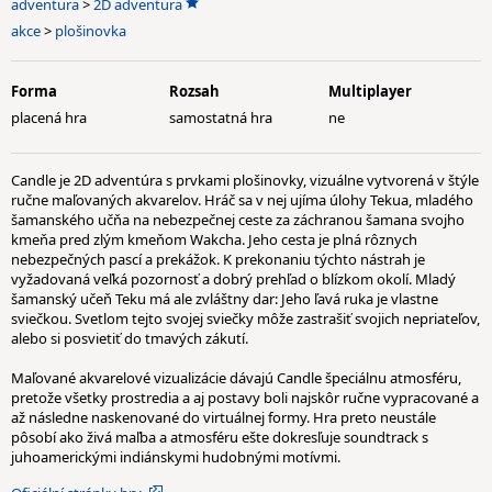
adventura
>
2D adventura
akce
>
plošinovka
Forma
Rozsah
Multiplayer
placená hra
samostatná hra
ne
Candle je 2D adventúra s prvkami plošinovky, vizuálne vytvorená v štýle
ručne maľovaných akvarelov. Hráč sa v nej ujíma úlohy Tekua, mladého
šamanského učňa na nebezpečnej ceste za záchranou šamana svojho
kmeňa pred zlým kmeňom Wakcha. Jeho cesta je plná rôznych
nebezpečných pascí a prekážok. K prekonaniu týchto nástrah je
vyžadovaná veľká pozornosť a dobrý prehľad o blízkom okolí. Mladý
šamanský učeň Teku má ale zvláštny dar: Jeho ľavá ruka je vlastne
sviečkou. Svetlom tejto svojej sviečky môže zastrašiť svojich nepriateľov,
alebo si posvietiť do tmavých zákutí.
Maľované akvarelové vizualizácie dávajú Candle špeciálnu atmosféru,
pretože všetky prostredia a aj postavy boli najskôr ručne vypracované a
až následne naskenované do virtuálnej formy. Hra preto neustále
pôsobí ako živá maľba a atmosféru ešte dokresľuje soundtrack s
juhoamerickými indiánskymi hudobnými motívmi.