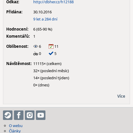
Odkaz:
http://dbher.cz/h12188
Přidána:
30.10.2016
9 let a 284 dní
Hodnocení:
6 (65-90 %)
Komentářů:
1
Oblíbenost:
6
11
0
5
Návštěvnost:
11115× (celkem)
32× (poslední měsíc)
14× (poslední týden)
0× (dnes)
Více
O webu
Články