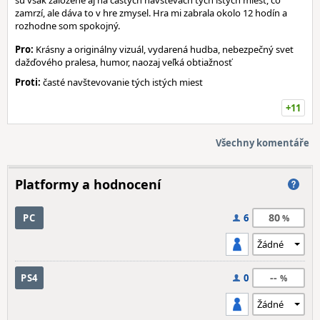
sú však založené aj na častých návštevách tých istých miest, čo
zamrzí, ale dáva to v hre zmysel. Hra mi zabrala okolo 12 hodín a
rozhodne som spokojný.
Pro:
Krásny a originálny vizuál, vydarená hudba, nebezpečný svet
dažďového pralesa, humor, naozaj veľká obtiažnosť
Proti:
časté navštevovanie tých istých miest
+11
Všechny komentáře
Platformy a hodnocení
80
PC
6
--
PS4
0