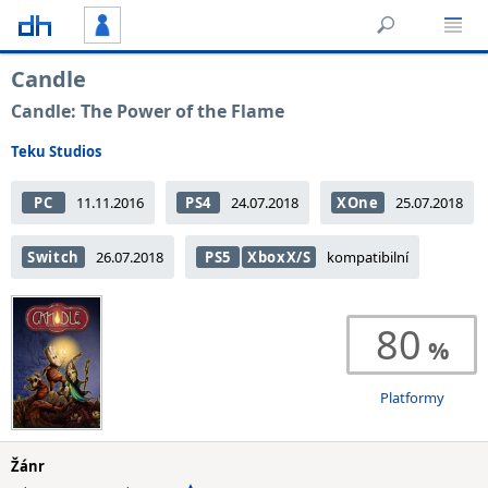
Candle
Candle: The Power of the Flame
Teku Studios
PC
11.11.2016
PS4
24.07.2018
XOne
25.07.2018
Switch
26.07.2018
PS5
XboxX/S
kompatibilní
80
Platformy
Žánr