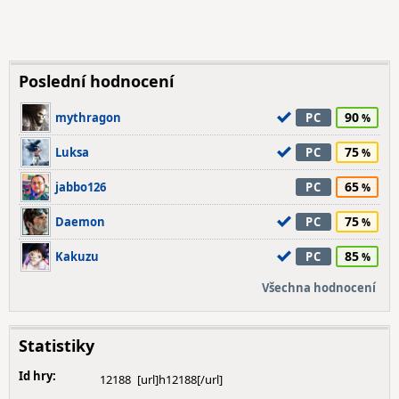
Poslední hodnocení
90
mythragon
PC
75
Luksa
PC
65
jabbo126
PC
75
Daemon
PC
85
Kakuzu
PC
Všechna hodnocení
Statistiky
Id hry:
12188