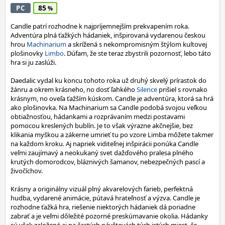
85
PC
Candle patrí rozhodne k najpríjemnejším prekvapením roka.
Adventúra plná ťažkých hádaniek, inšpirovaná vydarenou českou
hrou
Machinarium
a skrížená s nekompromisným štýlom kultovej
plošinovky
Limbo
. Dúfam, že ste teraz zbystrili pozornosť, lebo táto
hra si ju zaslúži.
Daedalic vydal ku koncu tohoto roka už druhý skvelý prírastok do
žánru a okrem krásneho, no dosť ľahkého
Silence
prišiel s rovnako
krásnym, no oveľa ťažším kúskom. Candle je adventúra, ktorá sa hrá
ako plošinovka. Na Machinarium sa Candle podobá svojou veľkou
obtiažnosťou, hádankami a rozprávaním medzi postavami
pomocou kreslených bublín. Je to však výrazne akčnejšie, bez
klikania myškou a zákerne umrieť tu po vzore Limba môžete takmer
na každom kroku. Aj napriek viditeľnej inšpirácii ponúka Candle
veľmi zaujímavý a neokukaný svet dažďového pralesa plného
krutých domorodcov, bláznivých šamanov, nebezpečných pascí a
živočíchov.
Krásny a originálny vizuál plný akvarelových farieb, perfektná
hudba, vydarené animácie, pútavá hrateľnosť a výzva. Candle je
rozhodne ťažká hra, riešenie niektorých hádaniek dá poriadne
zabrať a je veľmi dôležité pozorné preskúmavanie okolia. Hádanky