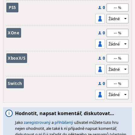
--
PS5
0
--
XOne
0
--
XboxX/S
0
--
Switch
0
Hodnotit, napsat komentář, diskutovat…
Jako
zaregistrovaný
a
přihlášený
uživatel můžete tuto hru
nejen ohodnotit, ale také k ní případně napsat komentář,
diskutovat o ní či ji zařadit do některého ze seznamů (vlastním,