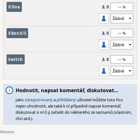
--
XOne
0
--
XboxX/S
0
--
Switch
0
Hodnotit, napsat komentář, diskutovat…
Jako
zaregistrovaný
a
přihlášený
uživatel můžete tuto hru
nejen ohodnotit, ale také k ní případně napsat komentář,
diskutovat o ní či ji zařadit do některého ze seznamů (vlastním,
chci atd.).