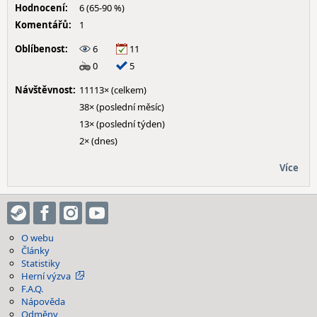
Hodnocení:
6 (65-90 %)
Komentářů:
1
Oblíbenost:
6
11
0
5
Návštěvnost:
11113× (celkem)
38× (poslední měsíc)
13× (poslední týden)
2× (dnes)
Více
O webu
Články
Statistiky
Herní výzva
F.A.Q.
Nápověda
Odměny