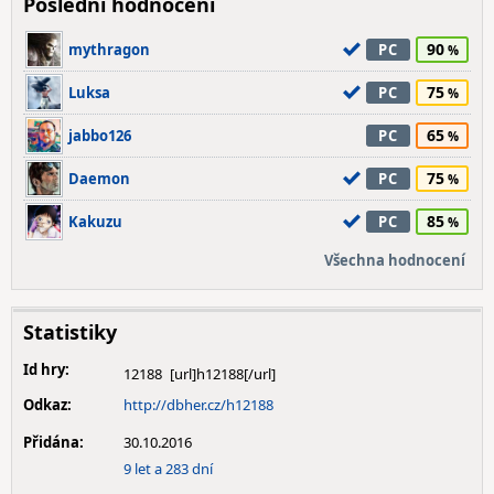
Poslední hodnocení
90
mythragon
PC
75
Luksa
PC
65
jabbo126
PC
75
Daemon
PC
85
Kakuzu
PC
Všechna hodnocení
Statistiky
Id hry:
12188
Odkaz:
http://dbher.cz/h12188
Přidána:
30.10.2016
9 let a 283 dní