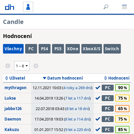
Candle
Hodnocení
Všechny
PC
PS4
PS5
XOne
XboxX/S
Switch
Uživatel
Datum hodnocení
Hodnocení
90
mythragon
12.11.2021 10:03 (
4 roky a 269 dní
)
PC
75
Luksa
14.04.2019 13:26 (
7 let a 117 dní
)
PC
65
jabbo126
22.07.2018 03:43 (
8 let a 18 dní
)
PC
75
Daemon
17.04.2018 19:03 (
8 let a 114 dní
)
PC
85
Kakuzu
01.01.2017 15:52 (
9 let a 220 dní
)
PC