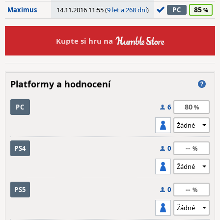
85
Maximus
14.11.2016 11:55 (
9 let a 268 dní
)
PC
Kupte si hru na
Platformy a hodnocení
80
PC
6
--
PS4
0
--
PS5
0