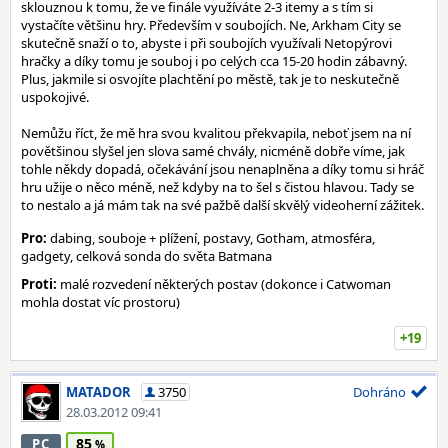
sklouznou k tomu, že ve finále využíváte 2-3 itemy a s tím si
vystačíte většinu hry. Především v soubojích. Ne, Arkham City se
skutečně snaží o to, abyste i při soubojích využívali Netopýrovi
hračky a díky tomu je souboj i po celých cca 15-20 hodin zábavný.
Plus, jakmile si osvojíte plachtění po městě, tak je to neskutečně
uspokojivé.
Nemůžu říct, že mě hra svou kvalitou překvapila, neboť jsem na ní
povětšinou slyšel jen slova samé chvály, nicméně dobře víme, jak
tohle někdy dopadá, očekávání jsou nenaplněna a díky tomu si hráč
hru užije o něco méně, než kdyby na to šel s čistou hlavou. Tady se
to nestalo a já mám tak na své pažbě další skvělý videoherní zážitek.
Pro:
dabing, souboje + plížení, postavy, Gotham, atmosféra,
gadgety, celková sonda do světa Batmana
Proti:
malé rozvedení některých postav (dokonce i Catwoman
mohla dostat víc prostoru)
+19
MATADOR
3750
Dohráno
28.03.2012 09:41
85
PC