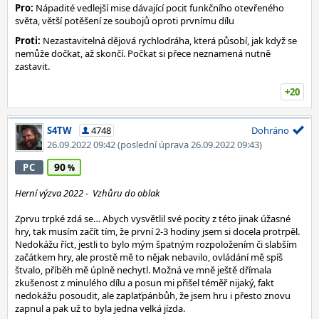
Pro:
Nápadité vedlejší mise dávající pocit funkčního otevřeného
světa, větší potěšení ze soubojů oproti prvnímu dílu
Proti:
Nezastavitelná dějová rychlodráha, která působí, jak když se
nemůže dočkat, až skončí. Počkat si přece neznamená nutně
zastavit.
+20
S4TW
4748
Dohráno
26.09.2022 09:42
(poslední úprava 26.09.2022 09:43)
90
PC
Herní výzva 2022 - Vzhůru do oblak
Zprvu trpké zdá se… Abych vysvětlil své pocity z této jinak úžasné
hry, tak musím začít tím, že první 2-3 hodiny jsem si docela protrpěl.
Nedokážu říct, jestli to bylo mým špatným rozpoložením či slabším
začátkem hry, ale prostě mě to nějak nebavilo, ovládání mě spíš
štvalo, příběh mě úplně nechytl. Možná ve mně ještě dřímala
zkušenost z minulého dílu a posun mi přišel téměř nijaký, fakt
nedokážu posoudit, ale zaplaťpánbůh, že jsem hru i přesto znovu
zapnul a pak už to byla jedna velká jízda.