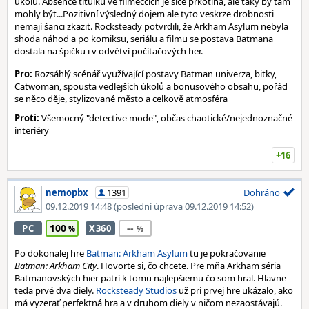
úkolu. Absence titulků ve filmečcích je sice prkotina, ale taky by tam
mohly být...Pozitivní výsledný dojem ale tyto veskrze drobnosti
nemají šanci zkazit. Rocksteady potvrdili, že Arkham Asylum nebyla
shoda náhod a po komiksu, seriálu a filmu se postava Batmana
dostala na špičku i v odvětví počítačových her.
Pro:
Rozsáhlý scénář využívající postavy Batman univerza, bitky,
Catwoman, spousta vedlejších úkolů a bonusového obsahu, pořád
se něco děje, stylizované město a celkově atmosféra
Proti:
Všemocný "detective mode", občas chaotické/nejednoznačné
interiéry
+16
nemopbx
1391
Dohráno
09.12.2019 14:48
(poslední úprava 09.12.2019 14:52)
100
--
PC
X360
Po dokonalej hre
Batman: Arkham Asylum
tu je pokračovanie
Batman: Arkham City
. Hovorte si, čo chcete. Pre mňa Arkham séria
Batmanovských hier patrí k tomu najlepšiemu čo som hral. Hlavne
teda prvé dva diely.
Rocksteady Studios
už pri prvej hre ukázalo, ako
má vyzerať perfektná hra a v druhom diely v ničom nezaostávajú.