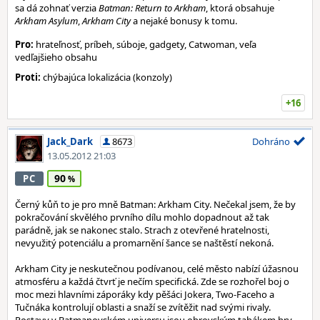
sa dá zohnať verzia
Batman: Return to Arkham
, ktorá obsahuje
Arkham Asylum
,
Arkham City
a nejaké bonusy k tomu.
Pro:
hrateľnosť, príbeh, súboje, gadgety, Catwoman, veľa
vedľajšieho obsahu
Proti:
chýbajúca lokalizácia (konzoly)
+16
Jack_Dark
8673
Dohráno
13.05.2012 21:03
90
PC
Černý kůň to je pro mně Batman: Arkham City. Nečekal jsem, že by
pokračování skvělého prvního dílu mohlo dopadnout až tak
parádně, jak se nakonec stalo. Strach z otevřené hratelnosti,
nevyužitý potenciálu a promarnění šance se naštěstí nekoná.
Arkham City je neskutečnou podívanou, celé město nabízí úžasnou
atmosféru a každá čtvrť je nečím specifická. Zde se rozhořel boj o
moc mezi hlavními záporáky kdy pěšáci Jokera, Two-Faceho a
Tučnáka kontrolují oblasti a snaží se zvítěžit nad svými rivaly.