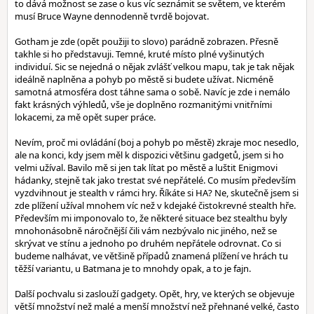
to dává možnost se zase o kus víc seznámit se světem, ve kterém
musí Bruce Wayne dennodenně tvrdě bojovat.
Gotham je zde (opět použiji to slovo) parádně zobrazen. Přesně
takhle si ho představuji. Temné, kruté místo plné vyšinutých
individuí. Sic se nejedná o nějak zvlášť velkou mapu, tak je tak nějak
ideálně naplněna a pohyb po městě si budete užívat. Nicméně
samotná atmosféra dost táhne sama o sobě. Navíc je zde i nemálo
fakt krásných výhledů, vše je doplněno rozmanitými vnitřními
lokacemi, za mě opět super práce.
Nevím, proč mi ovládání (boj a pohyb po městě) zkraje moc nesedlo,
ale na konci, kdy jsem měl k dispozici většinu gadgetů, jsem si ho
velmi užíval. Bavilo mě si jen tak lítat po městě a luštit Enigmovi
hádanky, stejně tak jako trestat své nepřátelé. Co musím především
vyzdvihnout je stealth v rámci hry. Říkáte si HA? Ne, skutečně jsem si
zde plížení užíval mnohem víc než v kdejaké čistokrevné stealth hře.
Především mi imponovalo to, že některé situace bez stealthu byly
mnohonásobně náročnější čili vám nezbývalo nic jiného, než se
skrývat ve stínu a jednoho po druhém nepřátele odrovnat. Co si
budeme nalhávat, ve většině případů znamená plížení ve hrách tu
těžší variantu, u Batmana je to mnohdy opak, a to je fajn.
Další pochvalu si zaslouží gadgety. Opět, hry, ve kterých se objevuje
větší množství než malé a menší množství než přehnané velké, často