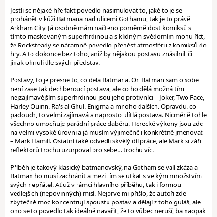
Jestli se nějaké hře fakt povedlo nasimulovat to, jaké to je se
prohánět v kůži Batmana nad ulicemi Gothamu, tak je to právě
Arkham City. Já osobně mám načteno poměrně dost komiksů s
tímto maskovaným superhrdinou a s klidným svědomím mohu říct,
že Rocksteady se náramně povedlo přenést atmosféru z komiksů do
hry. A to dokonce bez toho, aniž by nějakou postavu znásilnili či
jinak ohnuli dle svých představ.
Postavy, to je přesně to, co dělá Batmana. On Batman sám o sobě
není zase tak dechberoucí postava, ale co ho dělá možná tím
nejzajímavějším superhrdinou jsou jeho protivníci – Joker, Two Face,
Harley Quinn, Ra's al Ghul, Enigma a mnoho dalších. Opravdu, co
padouch, to velmi zajímavá a naprosto ulítlá postava. Nicméně tohle
všechno umocňuje parádní práce dabéru. Herecké výkony jsou zde
na velmi vysoké úrovni a já musím výjimečně i konkrétně jmenovat
– Mark Hamill. Ostatní také odvedli skvělý díl práce, ale Mark si záři
reflektorů trochu uzurpoval pro sebe… trochu víc.
Příběh je takový klasický batmanovský, na Gotham se valí zkáza a
Batman ho musí zachránit a mezi tím se utkat s velkým množstvím
svých nepřátel. Ať už v rámci hlavního příběhu, tak i formou
vedlejších (nepovinných) misí. Nejprve mi přišlo, že autoři zde
zbytečně moc koncentrují spoustu postav a dělají z toho guláš, ale
ono se to povedlo tak ideálně navařit, že to vůbec neruší, ba naopak