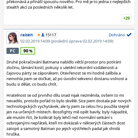
překonává a přináší spoustu nového. Pro mě je to jedna z nejlepších
stealth akcí za posledních několik let.
+29
raisen
15117
Dohráno
02.02.2019 14:09
(poslední úprava 02.02.2019 14:09)
90
PC
Druhé pokračování Batmana nabídlo větší prostor pro potírání
zločinu, lámání kostí, pokusy o uletění rekordní vzdálenosti a
čajovou párty se záporákem. Otevřenost se mi hodně zalíbila a
nemohla jsem se dočkat, až po úvodní sekvenci dostanu volnost a
budu si dělat, co budu chtít.
Hratelnost se od prvního dílu snad nijak nezměnila, ovšem to mi
nevadilo, protože pořád to bylo skvělé. Sice jsem dostala pár nových
technologických vychytávek, ale ty jsem za celou hru použila stejně
jen na určených místech. Bossfighty mě opět bavily, byly nápadité,
ale musím říct, že kolikrát byly lehčí než normální setkání s
ozbrojenými nepřáteli, kteří mi dokázali v některých částech dost
zatopit a samotný Batman po jejich výstřelech padal jak shnilá
hruška.