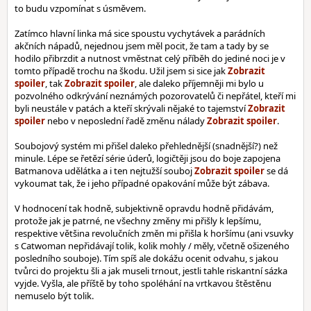
to budu vzpomínat s úsměvem.
Zatímco hlavní linka má sice spoustu vychytávek a parádních
akčních nápadů, nejednou jsem měl pocit, že tam a tady by se
hodilo přibrzdit a nutnost vměstnat celý příběh do jediné noci je v
tomto případě trochu na škodu. Užil jsem si sice jak
, tak
, ale daleko příjemněji mi bylo u
pozvolného odkrývání neznámých pozorovatelů či nepřátel, kteří mi
byli neustále v patách a kteří skrývali nějaké to tajemství
nebo v neposlední řadě změnu nálady
.
Soubojový systém mi přišel daleko přehlednější (snadnější?) než
minule. Lépe se řetězí série úderů, logičtěji jsou do boje zapojena
Batmanova udělátka a i ten nejtužší souboj
se dá
vykoumat tak, že i jeho případné opakování může být zábava.
V hodnocení tak hodně, subjektivně opravdu hodně přidávám,
protože jak je patrné, ne všechny změny mi přišly k lepšímu,
respektive většina revolučních změn mi přišla k horšímu (ani vsuvky
s Catwoman nepřidávají tolik, kolik mohly / měly, včetně ošizeného
posledního souboje). Tím spíš ale dokážu ocenit odvahu, s jakou
tvůrci do projektu šli a jak museli trnout, jestli tahle riskantní sázka
vyjde. Vyšla, ale příště by toho spoléhání na vrtkavou štěstěnu
nemuselo být tolik.