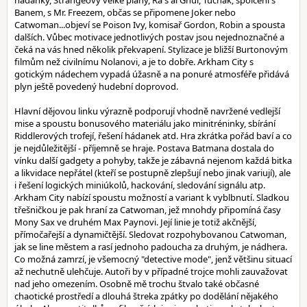
hádanky, Strangeovy velké plány, Ra's al Ghul, Tučňák, spolčení s
Banem, s Mr. Freezem, občas se připomene Joker nebo
Catwoman...objeví se Poison Ivy, komisař Gordon, Robin a spousta
dalších. Vůbec motivace jednotlivých postav jsou nejednoznačné a
čeká na vás hned několik překvapení. Stylizace je bližší Burtonovým
filmům než civilnímu Nolanovi, a je to dobře. Arkham City s
gotickým nádechem vypadá úžasně a na ponuré atmosféře přidává
plyn ještě povedený hudební doprovod.
Hlavní dějovou linku výrazně podporují vhodně navržené vedlejší
mise a spoustu bonusového materiálu jako minitréninky, sbírání
Riddlerových trofejí, řešení hádanek atd. Hra zkrátka pořád baví a co
je nejdůležitější - příjemně se hraje. Postava Batmana dostala do
vínku další gadgety a pohyby, takže je zábavná nejenom každá bitka
a likvidace nepřátel (kteří se postupně zlepšují nebo jinak variují), ale
i řešení logických miniúkolů, hackování, sledování signálu atp.
Arkham City nabízí spoustu možností a variant k vyblbnutí. Sladkou
třešničkou je pak hraní za Catwoman, jež mnohdy připomíná časy
Mony Sax ve druhém Max Paynovi. Její linie je totiž akčnější,
přímočařejší a dynamičtější. Sledovat rozpohybovanou Catwoman,
jak se line městem a rasí jednoho padoucha za druhým, je nádhera.
Co možná zamrzí, je všemocný "detective mode", jenž většinu situací
až nechutně ulehčuje. Autoři by v případné trojce mohli zauvažovat
nad jeho omezením. Osobně mě trochu štvalo také občasné
chaotické prostředí a dlouhá štreka zpátky po dodělání nějakého