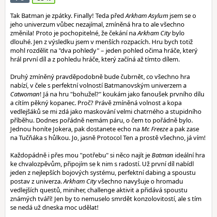
Tak Batman je zpátky. Finally! Teda před
Arkham Asylum
jsem se o
jeho univerzum vůbec nezajímal, zmíněná hra to ale všechno
změnila! Proto je pochopitelné, že čekání na
Arkham City
bylo
dlouhé. Jen z výsledku jsem v menších rozpacích. Hru bych totiž
mohl rozdělit na "dva pohledy" – jeden pohled očima hráče, který
hrál první díl a z pohledu hráče, který začíná až tímto dílem.
Druhý zmíněný pravděpodobně bude čubrnět, co všechno hra
nabízí, v čele s perfektní volností Batmanovským univerzem a
Catwoman
! Já na hru "bohužel?" koukám jako fanoušek prvního dílu
a cítím pěkný kopanec. Proč? Právě zmíněná volnost a kopa
vedlejšáků se mi zdá jako maskování velmi chatrného a stupidního
příběhu. Dodnes pořádně nemám páru, o čem to pořádně bylo.
Jednou honíte Jokera, pak dostanete echo na
Mr. Freeze
a pak zase
na Tučňáka s hůlkou. Jo, jasně Protocol Ten a prostě všechno, já vím!
Každopádně i přes mou "potřebu" si něco najít je
Batman
ideální hra
ke chvalozpěvům, připojím se k nim s radostí. Už první díl nabídl
jeden z nejlepších bojových systému, perfektní dabing a spoustu
postav z univerza.
Arkham City
všechno navyšuje o hromadu
vedlejších questů, miniher, challenge aktivit a přidává spoustu
známých tváří! Jen by to nemuselo smrdět konzolovitostí, ale s tím
se nedá už dneska moc udělat!