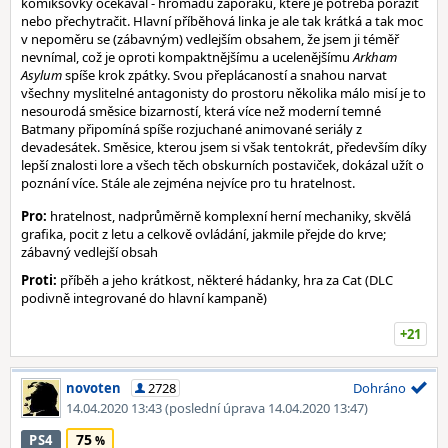
komiksovky očekával - hromadu záporáků, které je potřeba porazit
nebo přechytračit. Hlavní příběhová linka je ale tak krátká a tak moc
v nepoměru se (zábavným) vedlejším obsahem, že jsem ji téměř
nevnímal, což je oproti kompaktnějšímu a ucelenějšímu
Arkham
Asylum
spíše krok zpátky. Svou přeplácaností a snahou narvat
všechny myslitelné antagonisty do prostoru několika málo misí je to
nesourodá směsice bizarností, která více než moderní temné
Batmany připomíná spíše rozjuchané animované seriály z
devadesátek. Směsice, kterou jsem si však tentokrát, především díky
lepší znalosti lore a všech těch obskurních postaviček, dokázal užít o
poznání více. Stále ale zejména nejvíce pro tu hratelnost.
Pro:
hratelnost, nadprůměrně komplexní herní mechaniky, skvělá
grafika, pocit z letu a celkově ovládání, jakmile přejde do krve;
zábavný vedlejší obsah
Proti:
příběh a jeho krátkost, některé hádanky, hra za Cat (DLC
podivně integrované do hlavní kampaně)
+21
novoten
2728
Dohráno
14.04.2020 13:43
(poslední úprava 14.04.2020 13:47)
75
PS4