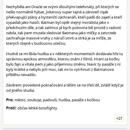
Nechyběla ani Oracle se svými dlouhými telefonáty, při kterých se
nešlo normálně hýbat, Jokerovy super tajné a zároveň nijak
překvapující plány a hysteričtí záchranáři, kteří padli do zajetí a kteří
vypadali jako hasiči. Batman byl opět stejný moralista jako v
předchozím díle, a tak zatímco já bych polovina lidí prostě s radostí
zabila, tak jsem musela sledovat Batmana jako mlčky a zatvrzele
zachraňuje masové vrahy z náručí smrti a strká je za mříže, ze
kterých stejně v budoucnu utečou.
Hodně se mi líbila hudba a v některých momentech dodávala hře tu
správnou epickou atmosféru, kterou znám z filmů. Hraní za kočku
bylo fajn a vítala jsem ji jako příjemnou změnu. Navíc ty pasáže s ní
byly krátké a nebylo jich moc, tak mi to vytrhnutí z Batmanova
příběhu nevadilo.
Závěrem: povedené pokračování a těším se na třetí díl, zvlášť když je
od jiného studia.
Pro:
město, souboje, padouši, hudba, pasáže s kočkou
Proti:
občas lehké bossfighty
+27