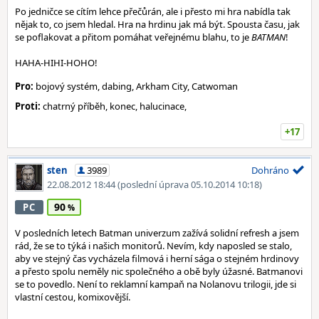
Po jedničce se cítím lehce přečůrán, ale i přesto mi hra nabídla tak
nějak to, co jsem hledal. Hra na hrdinu jak má být. Spousta času, jak
se poflakovat a přitom pomáhat veřejnému blahu, to je
BATMAN
!
HAHA-HIHI-HOHO!
Pro:
bojový systém, dabing, Arkham City, Catwoman
Proti:
chatrný příběh, konec, halucinace,
+17
sten
3989
Dohráno
22.08.2012 18:44
(poslední úprava 05.10.2014 10:18)
90
PC
V posledních letech Batman univerzum zažívá solidní refresh a jsem
rád, že se to týká i našich monitorů. Nevím, kdy naposled se stalo,
aby ve stejný čas vycházela filmová i herní sága o stejném hrdinovy
a přesto spolu neměly nic společného a obě byly úžasné. Batmanovi
se to povedlo. Není to reklamní kampaň na Nolanovu trilogii, jde si
vlastní cestou, komixovější.