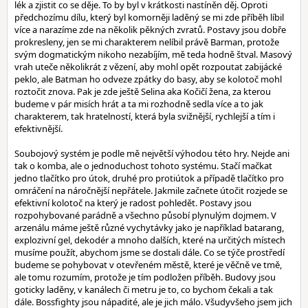
lék a zjistit co se děje. To by byl v krátkosti nastíněn děj. Oproti
předchozímu dílu, který byl komorněji laděný se mi zde příběh líbil
více a narazíme zde na několik pěkných zvratů. Postavy jsou dobře
prokresleny, jen se mi charakterem nelíbil právě Barman, protože
svým dogmatickým nikoho nezabíjím, mě teda hodně štval. Masový
vrah uteče několikrát z vězení, aby mohl opět rozpoutat zabijácké
peklo, ale Batman ho odveze zpátky do basy, aby se kolotoč mohl
roztočit znova. Pak je zde ještě Selina aka Kočičí žena, za kterou
budeme v pár misích hrát a ta mi rozhodně sedla více a to jak
charakterem, tak hratelností, která byla svižnější, rychlejší a tím i
efektivnější.
Soubojový systém je podle mě největší výhodou této hry. Nejde ani
tak o komba, ale o jednoduchost tohoto systému. Stačí mačkat
jedno tlačítko pro útok, druhé pro protiútok a případě tlačítko pro
omráčení na náročnější nepřátele. Jakmile začnete útočit rozjede se
efektivní kolotoč na který je radost pohledět. Postavy jsou
rozpohybované parádně a všechno působí plynulým dojmem. V
arzenálu máme ještě různé vychytávky jako je například batarang,
explozivní gel, dekodér a mnoho dalších, které na určitých místech
musíme použít, abychom jsme se dostali dále. Co se týče prostředí
budeme se pohybovat v otevřeném městě, které je věčně ve tmě,
ale tomu rozumím, protože je tím podložen příběh. Budovy jsou
goticky laděny, v kanálech či metru je to, co bychom čekali a tak
dále. Bossfighty jsou nápadité, ale je jich málo. Všudyvšeho jsem jich