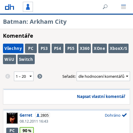
Batman: Arkham City
Komentáře
Všechny
PC
PS3
PS4
PS5
X360
XOne
XboxX/S
WiiU
Switch
Seřadit:
Napsat vlastní komentář
Gerret
2805
Dohráno
08.12.2011 16:43
90
PC