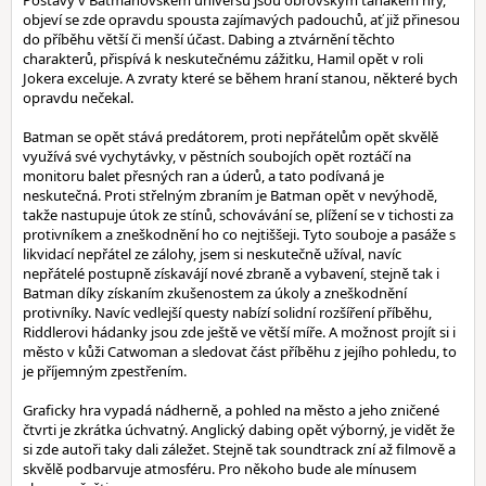
Postavy v Batmanovském universu jsou obrovským tahákem hry,
objeví se zde opravdu spousta zajímavých padouchů, ať již přinesou
do příběhu větší či menší účast. Dabing a ztvárnění těchto
charakterů, přispívá k neskutečnému zážitku, Hamil opět v roli
Jokera exceluje. A zvraty které se během hraní stanou, některé bych
opravdu nečekal.
Batman se opět stává predátorem, proti nepřátelům opět skvělě
využívá své vychytávky, v pěstních soubojích opět roztáčí na
monitoru balet přesných ran a úderů, a tato podívaná je
neskutečná. Proti střelným zbraním je Batman opět v nevýhodě,
takže nastupuje útok ze stínů, schovávání se, plížení se v tichosti za
protivníkem a zneškodnění ho co nejtiššeji. Tyto souboje a pasáže s
likvidací nepřátel ze zálohy, jsem si neskutečně užíval, navíc
nepřátelé postupně získavájí nové zbraně a vybavení, stejně tak i
Batman díky získaním zkušenostem za úkoly a zneškodnění
protivníky. Navíc vedlejší questy nabízí solidní rozšíření příběhu,
Riddlerovi hádanky jsou zde ještě ve větší míře. A možnost projít si i
město v kůži Catwoman a sledovat část příběhu z jejího pohledu, to
je příjemným zpestřením.
Graficky hra vypadá nádherně, a pohled na město a jeho zničené
čtvrti je zkrátka úchvatný. Anglický dabing opět výborný, je vidět že
si zde autoři taky dali záležet. Stejně tak soundtrack zní až filmově a
skvělě podbarvuje atmosféru. Pro někoho bude ale mínusem