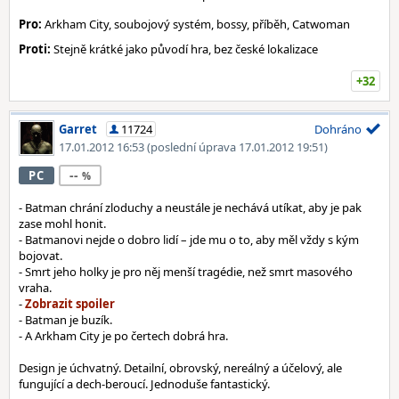
Pro:
Arkham City, soubojový systém, bossy, příběh, Catwoman
Proti:
Stejně krátké jako původí hra, bez české lokalizace
+32
Garret
11724
Dohráno
17.01.2012 16:53
(poslední úprava 17.01.2012 19:51)
--
PC
- Batman chrání zloduchy a neustále je nechává utíkat, aby je pak
zase mohl honit.
- Batmanovi nejde o dobro lidí – jde mu o to, aby měl vždy s kým
bojovat.
- Smrt jeho holky je pro něj menší tragédie, než smrt masového
vraha.
-
- Batman je buzík.
- A Arkham City je po čertech dobrá hra.
Design je úchvatný. Detailní, obrovský, nereálný a účelový, ale
fungující a dech-beroucí. Jednoduše fantastický.