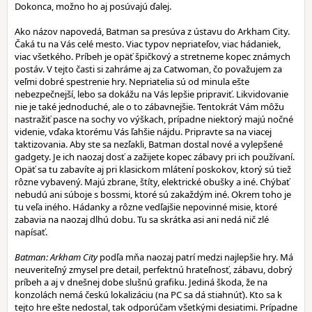
Dokonca, možno ho aj posúvajú ďalej.
Ako názov napovedá, Batman sa presúva z ústavu do Arkham City.
Čaká tu na Vás celé mesto. Viac typov nepriateľov, viac hádaniek,
viac všetkého. Príbeh je opäť špičkový a stretneme kopec známych
postáv. V tejto časti si zahráme aj za Catwoman, čo považujem za
veľmi dobré spestrenie hry. Nepriatelia sú od minula ešte
nebezpečnejší, lebo sa dokážu na Vás lepšie pripraviť. Likvidovanie
nie je také jednoduché, ale o to zábavnejšie. Tentokrát Vám môžu
nastražiť pasce na sochy vo výškach, prípadne niektorý majú nočné
videnie, vďaka ktorému Vás ľahšie nájdu. Pripravte sa na viacej
taktizovania. Aby ste sa nezľakli, Batman dostal nové a vylepšené
gadgety. Je ich naozaj dosť a zažijete kopec zábavy pri ich používaní.
Opäť sa tu zabavíte aj pri klasickom mlátení poskokov, ktorý sú tiež
rôzne vybavený. Majú zbrane, štíty, elektrické obušky a iné. Chýbať
nebudú ani súboje s bossmi, ktoré sú zakaždým iné. Okrem toho je
tu veľa iného. Hádanky a rôzne vedľajšie nepovinné misie, ktoré
zabavia na naozaj dlhú dobu. Tu sa skrátka asi ani nedá nič zlé
napísať.
Batman: Arkham City
podľa mňa naozaj patrí medzi najlepšie hry. Má
neuveriteľný zmysel pre detail, perfektnú hrateľnosť, zábavu, dobrý
príbeh a aj v dnešnej dobe slušnú grafiku. Jediná škoda, že na
konzolách nemá českú lokalizáciu (na PC sa dá stiahnúť). Kto sa k
tejto hre ešte nedostal, tak odporúčam všetkými desiatimi. Prípadne