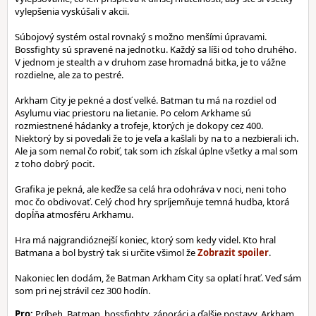
vylepšenia vyskúšali v akcii.
Súbojový systém ostal rovnaký s možno menšími úpravami.
Bossfighty sú spravené na jednotku. Každý sa líši od toho druhého.
V jednom je stealth a v druhom zase hromadná bitka, je to vážne
rozdielne, ale za to pestré.
Arkham City je pekné a dosť velké. Batman tu má na rozdiel od
Asylumu viac priestoru na lietanie. Po celom Arkhame sú
rozmiestnené hádanky a trofeje, ktorých je dokopy cez 400.
Niektorý by si povedali že to je veľa a kašlali by na to a nezbierali ich.
Ale ja som nemal čo robiť, tak som ich získal úplne všetky a mal som
z toho dobrý pocit.
Grafika je pekná, ale keďže sa celá hra odohráva v noci, neni toho
moc čo obdivovať. Celý chod hry spríjemňuje temná hudba, ktorá
dopĺňa atmosféru Arkhamu.
Hra má najgrandióznejší koniec, ktorý som kedy videl. Kto hral
Batmana a bol bystrý tak si určite všimol že
.
Nakoniec len dodám, že Batman Arkham City sa oplatí hrať. Veď sám
som pri nej strávil cez 300 hodín.
Pro:
Príbeh, Batman, bossfighty, záporáci a ďalšie postavy, Arkham