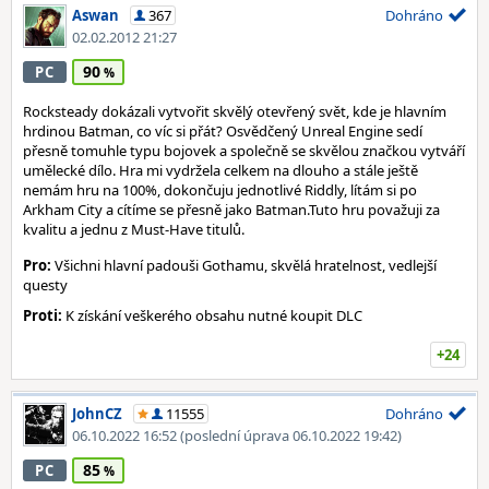
Aswan
367
Dohráno
02.02.2012 21:27
90
PC
Rocksteady dokázali vytvořit skvělý otevřený svět, kde je hlavním
hrdinou Batman, co víc si přát? Osvědčený Unreal Engine sedí
přesně tomuhle typu bojovek a společně se skvělou značkou vytváří
umělecké dílo. Hra mi vydržela celkem na dlouho a stále ještě
nemám hru na 100%, dokončuju jednotlivé Riddly, lítám si po
Arkham City a cítíme se přesně jako Batman.Tuto hru považuji za
kvalitu a jednu z Must-Have titulů.
Pro:
Všichni hlavní padouši Gothamu, skvělá hratelnost, vedlejší
questy
Proti:
K získání veškerého obsahu nutné koupit DLC
+24
JohnCZ
11555
Dohráno
06.10.2022 16:52
(poslední úprava 06.10.2022 19:42)
85
PC