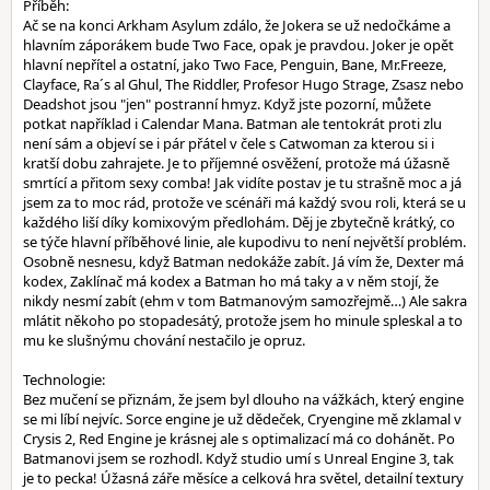
Příběh:
Ač se na konci Arkham Asylum zdálo, že Jokera se už nedočkáme a
hlavním záporákem bude Two Face, opak je pravdou. Joker je opět
hlavní nepřítel a ostatní, jako Two Face, Penguin, Bane, Mr.Freeze,
Clayface, Ra´s al Ghul, The Riddler, Profesor Hugo Strage, Zsasz nebo
Deadshot jsou "jen" postranní hmyz. Když jste pozorní, můžete
potkat například i Calendar Mana. Batman ale tentokrát proti zlu
není sám a objeví se i pár přátel v čele s Catwoman za kterou si i
kratší dobu zahrajete. Je to příjemné osvěžení, protože má úžasně
smrtící a přitom sexy comba! Jak vidíte postav je tu strašně moc a já
jsem za to moc rád, protože ve scénáři má každý svou roli, která se u
každého liší díky komixovým předlohám. Děj je zbytečně krátký, co
se týče hlavní příběhové linie, ale kupodivu to není největší problém.
Osobně nesnesu, když Batman nedokáže zabít. Já vím že, Dexter má
kodex, Zaklínač má kodex a Batman ho má taky a v něm stojí, že
nikdy nesmí zabít (ehm v tom Batmanovým samozřejmě…) Ale sakra
mlátit někoho po stopadesátý, protože jsem ho minule spleskal a to
mu ke slušnýmu chování nestačilo je opruz.
Technologie:
Bez mučení se přiznám, že jsem byl dlouho na vážkách, který engine
se mi líbí nejvíc. Sorce engine je už dědeček, Cryengine mě zklamal v
Crysis 2, Red Engine je krásnej ale s optimalizací má co dohánět. Po
Batmanovi jsem se rozhodl. Když studio umí s Unreal Engine 3, tak
je to pecka! Úžasná záře měsíce a celková hra světel, detailní textury