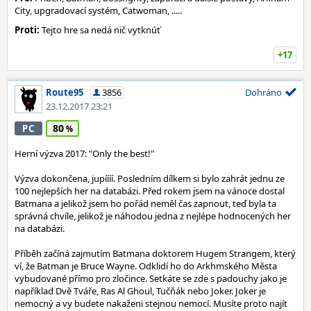
City, upgradovací systém, Catwoman, .....
Proti:
Tejto hre sa nedá nič vytknúť
+17
Route95
3856
Dohráno
23.12.2017 23:21
80
PC
Herní výzva 2017: "Only the best!"
Výzva dokončena, jupíííí. Posledním dílkem si bylo zahrát jednu ze
100 nejlepších her na databázi. Před rokem jsem na vánoce dostal
Batmana a jelikož jsem ho pořád neměl čas zapnout, teď byla ta
správná chvíle, jelikož je náhodou jedna z nejlépe hodnocených her
na databázi.
Příběh začíná zajmutím Batmana doktorem Hugem Strangem, který
ví, že Batman je Bruce Wayne. Odklidí ho do Arkhmského Města
vybudované přímo pro zločince. Setkáte se zde s padouchy jako je
například Dvě Tváře, Ras Al Ghoul, Tučňák nebo Joker. Joker je
nemocný a vy budete nakaženi stejnou nemocí. Musíte proto najít