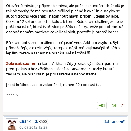
Otevřené město je příjemná změna, ale počet sekundárních úkolů je
tak obrovský, že mě neustále rušil od plněné hlavní linie. Kdyby se
autoři trochu více snažili natáhnout hlavní příběh, udělali by lépe.
Celkem 12 sekundárních úkolů a k tomu Riddlerovi challenges, to je
pořádná nálož, která tvoří více jak 50% celé hry. Jenže po dohrání už
osobně nemám motivaci cokoli dál plnit, protože je prostě konec…
Při srovnání s prvním dílem u mě jasně vede Arkham Asylum. Byl
přímočařejší, ale celistvější, kompaktnější, měl zajímavější příběh s
lepšími zvraty a tahem na branku. Byl náročnější.
na konci Arkham City je snad výsměch, padl na
první pokus a bez většího snažení. A Catwoman? Hezky kroutí
zadkem, ale hraní za ni je příliš krátké a nepodstatné.
Jebat krátkost, ale to zakončení jim nemůžu odpustit…
****/5
+31
+34
−3
Chark
8500
Dohráno
08.09.2012 12:29