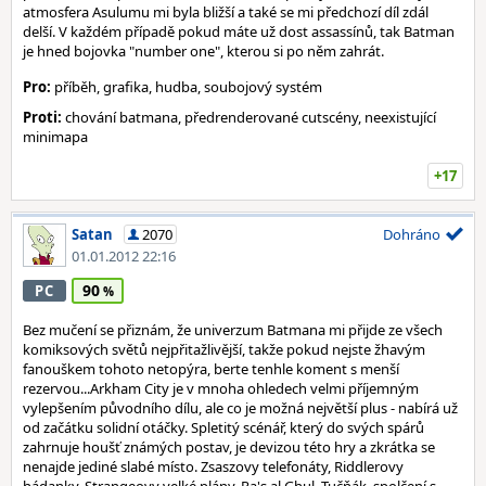
atmosfera Asulumu mi byla bližší a také se mi předchozí díl zdál
delší. V každém případě pokud máte už dost assassínů, tak Batman
je hned bojovka "number one", kterou si po něm zahrát.
Pro:
příběh, grafika, hudba, soubojový systém
Proti:
chování batmana, předrenderované cutscény, neexistující
minimapa
+17
Satan
2070
Dohráno
01.01.2012 22:16
90
PC
Bez mučení se přiznám, že univerzum Batmana mi přijde ze všech
komiksových světů nejpřitažlivější, takže pokud nejste žhavým
fanouškem tohoto netopýra, berte tenhle koment s menší
rezervou...Arkham City je v mnoha ohledech velmi příjemným
vylepšením původního dílu, ale co je možná největší plus - nabírá už
od začátku solidní otáčky. Spletitý scénář, který do svých spárů
zahrnuje houšť známých postav, je devizou této hry a zkrátka se
nenajde jediné slabé místo. Zsaszovy telefonáty, Riddlerovy