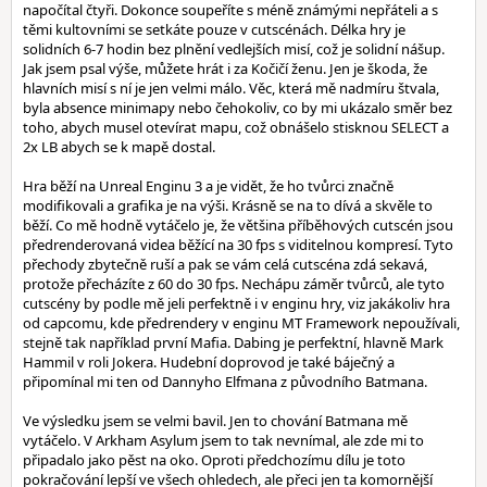
napočítal čtyři. Dokonce soupeříte s méně známými nepřáteli a s
těmi kultovními se setkáte pouze v cutscénách. Délka hry je
solidních 6-7 hodin bez plnění vedlejších misí, což je solidní nášup.
Jak jsem psal výše, můžete hrát i za Kočičí ženu. Jen je škoda, že
hlavních misí s ní je jen velmi málo. Věc, která mě nadmíru štvala,
byla absence minimapy nebo čehokoliv, co by mi ukázalo směr bez
toho, abych musel otevírat mapu, což obnášelo stisknou SELECT a
2x LB abych se k mapě dostal.
Hra běží na Unreal Enginu 3 a je vidět, že ho tvůrci značně
modifikovali a grafika je na výši. Krásně se na to dívá a skvěle to
běží. Co mě hodně vytáčelo je, že většina příběhových cutscén jsou
předrenderovaná videa běžící na 30 fps s viditelnou kompresí. Tyto
přechody zbytečně ruší a pak se vám celá cutscéna zdá sekavá,
protože přecházíte z 60 do 30 fps. Nechápu záměr tvůrců, ale tyto
cutscény by podle mě jeli perfektně i v enginu hry, viz jakákoliv hra
od capcomu, kde předrendery v enginu MT Framework nepoužívali,
stejně tak například první Mafia. Dabing je perfektní, hlavně Mark
Hammil v roli Jokera. Hudební doprovod je také báječný a
připomínal mi ten od Dannyho Elfmana z původního Batmana.
Ve výsledku jsem se velmi bavil. Jen to chování Batmana mě
vytáčelo. V Arkham Asylum jsem to tak nevnímal, ale zde mi to
připadalo jako pěst na oko. Oproti předchozímu dílu je toto
pokračování lepší ve všech ohledech, ale přeci jen ta komornější