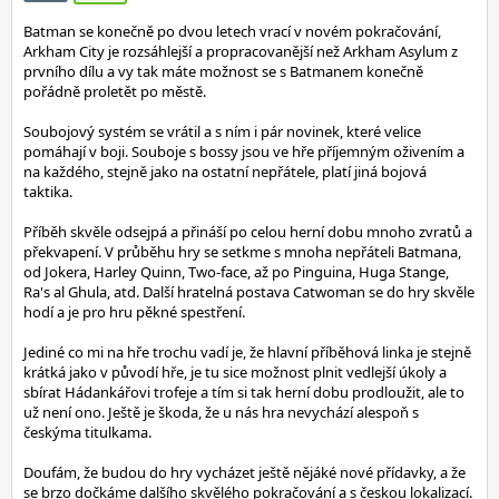
Batman se konečně po dvou letech vrací v novém pokračování,
Arkham City je rozsáhlejší a propracovanější než Arkham Asylum z
prvního dílu a vy tak máte možnost se s Batmanem konečně
pořádně proletět po městě.
Soubojový systém se vrátil a s ním i pár novinek, které velice
pomáhají v boji. Souboje s bossy jsou ve hře příjemným oživením a
na každého, stejně jako na ostatní nepřátele, platí jiná bojová
taktika.
Příběh skvěle odsejpá a přináší po celou herní dobu mnoho zvratů a
překvapení. V průběhu hry se setkme s mnoha nepřáteli Batmana,
od Jokera, Harley Quinn, Two-face, až po Pinguina, Huga Stange,
Ra's al Ghula, atd. Další hratelná postava Catwoman se do hry skvěle
hodí a je pro hru pěkné spestření.
Jediné co mi na hře trochu vadí je, že hlavní příběhová linka je stejně
krátká jako v původí hře, je tu sice možnost plnit vedlejší úkoly a
sbírat Hádankářovi trofeje a tím si tak herní dobu prodloužit, ale to
už není ono. Ještě je škoda, že u nás hra nevychází alespoň s
českýma titulkama.
Doufám, že budou do hry vycházet ještě nějáké nové přídavky, a že
se brzo dočkáme dalšího skvělého pokračování a s českou lokalizací.