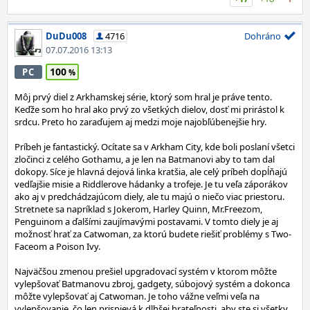
DuDu008
4716
Dohráno
07.07.2016 13:13
100
PC
Môj prvý diel z Arkhamskej série, ktorý som hral je práve tento.
Keďže som ho hral ako prvý zo všetkých dielov, dosť mi prirástol k
srdcu. Preto ho zaraďujem aj medzi moje najobľúbenejšie hry.
Príbeh je fantastický. Ocítate sa v Arkham City, kde boli poslaní všetci
zločinci z celého Gothamu, a je len na Batmanovi aby to tam dal
dokopy. Síce je hlavná dejová linka kratšia, ale celý príbeh dopĺňajú
vedľajšie misie a Riddlerove hádanky a trofeje. Je tu veľa záporákov
ako aj v predchádzajúcom diely, ale tu majú o niečo viac priestoru.
Stretnete sa napríklad s Jokerom, Harley Quinn, Mr.Freezom,
Penguinom a ďalšími zaujímavými postavami. V tomto diely je aj
možnosť hrať za Catwoman, za ktorú budete riešiť problémy s Two-
Faceom a Poison Ivy.
Najväčšou zmenou prešiel upgradovací systém v ktorom môžte
vylepšovať Batmanovu zbroj, gadgety, súbojový systém a dokonca
môžte vylepšovať aj Catwoman. Je toho vážne veľmi veľa na
vylepšovanie, čo len prispievá k dlhšej hrateľnosti, aby ste si všetky