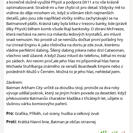
a konečně slušně využité PhysX a podpora DX11 a to vše krásně
optimalizované. Strašně mi u her chybí cit pro detail. Vždycky mě to
vtáhne do děje mnohem víc, když si všímám těch nejmenších
detailů, jako jsou zde například vločky sněhu zachytávající se na
Batmanově plášti. Krásná taky byla bitka v trezoru banky, kde (právě
díky PhysX) během komb všude lítají bankovky. O zbrani Mr.Freeze,
která nechává na zemi cca miliardu ledových krystalků, ani mluvit
snad nemusim. No prostě už se nemůžu dočkat první pořádný hry
na Unreal Enginu 4. Jako třešnička na dortu je zde zvuk, kterému
vládne perfektní dabing. Šílený dabing Jokera nebo drzí Catwoman,
všechno sedí úžasně. A když Zsasz mluvil do telefonu, běhal mi mráz
po zádech. Ani nevim proč,ale jeho hlas mi připomínal hlas herce
Michaela Stuhlbarga známého ze serialů Boardwalk Empire nebo z
posledních Mužů v Černém. Možná to je jeho hlas, nehledal jsem.
Závěrem:
Batman Arkham City určitě za zkoušku stojí, protože za dva roky
vývoje udělal pokrok, který se jiným hrám povede za desetiletí. Když
překousnete Batmanův charakter klaďáka z třicátejch let, užijete si
slušnou várku komixovýho paření.
Pro:
Grafika, Příběh, cut-sceny, hudba a celkový zvuk
Proti:
Krátká hlavní linie, Batman je občas otravnej
+17
+18
−1