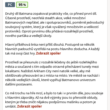
95
PC
Druhý díl Batmana zopakoval prakticky vše, co přinesl první díl.
Úžasné prostředí, neotřelá stealth akce, velké množství
Batmanových nepřátel, ale i spolupracovníků, poměrně jednoduchý
soubojový systém, který je však vyvážený množstvím a velikostí
protivníků. Oproti prvnímu dílu přidává rozsáhlejší prostředí,
nového parťáka a vedlejší úkoly.
Hlavní příběhová linka není příliš dlouhá. Postupně se několik
hlavních padouchů vystřídá na postu hlavního zloducha. A každý
tak má svoji část hry.
Prostředí se přesunulo z rozsáhlé léčebny do ještě rozlehlejšího
města a současné s tím odpadlo otravné přecházení tunely mezi
lokalitami. Naštěstí Arkham City není natolik velké, aby mě
obtěžovalo přesouvání se z místa na místo. Ve městě se nachází i
několik vedlejších úkolů, které vyplňují Batmanovo univerzum
dalšími postavami.
Co mě trochu na hře mrzí, a bylo to tak i v prvním díle, jsou souboje
s hlavními záporáky. Až na dvě výjimky jsou to přerostlé obludy,
kterým je třeba zničit nějakou podpůrnou mašinku a potom je
umlátit.