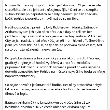
Novým Batmanovým spoluhráčem je Catwoman. Objevuje se zde
sice zřídka, ale o to je hraní s ní zajímavější. Plížení se po stropě a
švihání bičem po něpřátelích se nikdy neomrzí. Jen ten speciální
kočičí pohled je poněkud tmavší než by se mi líbilo.
Nedílnou součástí první hry byly Riddlerovy hádanky. Zatímco v
Arkham Asylum jich bylo něco přes 200 a daly se celkem bez
problémů najít a sesbírat a taky jsem je všechny sesbíral. V Arkham
City se jich nachází snad přes 400. Jen při hraní hlavní příběhové linie
jsem jich našel zhruba 100, na ty další se podívám třeba časem, teď
na to bohužel už nemám nervy ani čas.
Po grafické stránce je hra prakticky stejná jako první díl. Přeci jen,
grafický engine je už hodně vytěžený a prostředí mi občas
připomělo tak trochu i Bioshock. Nicméně pořád dokáže úspěšně
dotvořit atmosféru hry. Pohled na město z nejvyššího bodu ve hře je
naprosto fantastický.
Co nejde nezmínit je fantastická hudba. Bez ní by atmosféra nebyla
taková a myslím, že si v ničem nezadá s hudbou Hanse Zimmera z
filmové trilogie.
Batman: Arkham City je fantastickým pokračováním už tak
kvalitního prvního dílu. Ve všech ohledech Arkham Asylum