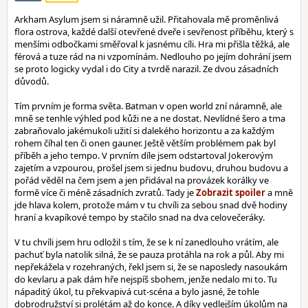
Arkham Asylum jsem si náramně užil. Přitahovala mě proměnlivá
flora ostrova, každé další otevřené dveře i sevřenost příběhu, který s
menšími odbočkami směřoval k jasnému cíli. Hra mi přišla těžká, ale
férová a tuze rád na ni vzpomínám. Nedlouho po jejím dohrání jsem
se proto logicky vydal i do City a tvrdě narazil. Ze dvou zásadních
důvodů.
Tím prvním je forma světa. Batman v open world zní náramně, ale
mně se tenhle výhled pod kůži ne a ne dostat. Nevlídné šero a tma
zabraňovalo jakémukoli užití si dalekého horizontu a za každým
rohem číhal ten či onen gauner. Ještě větším problémem pak byl
příběh a jeho tempo. V prvním díle jsem odstartoval Jokerovým
zajetím a vzpourou, prošel jsem si jednu budovu, druhou budovu a
pořád věděl na čem jsem a jen přidával na provázek korálky ve
formě více či méně zásadních zvratů. Tady je
a mně
jde hlava kolem, protože mám v tu chvíli za sebou snad dvě hodiny
hraní a kvapíkové tempo by stačilo snad na dva celovečeráky.
V tu chvíli jsem hru odložil s tím, že se k ní zanedlouho vrátím, ale
pachuť byla natolik silná, že se pauza protáhla na rok a půl. Aby mi
nepřekážela v rozehraných, řekl jsem si, že se naposledy nasoukám
do kevlaru a pak dám hře nejspíš sbohem, jenže nedalo mi to. Tu
nápaditý úkol, tu překvapivá cut-scéna a bylo jasné, že tohle
dobrodružství si prolétám až do konce. A díky vedlejším úkolům na