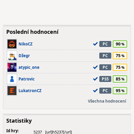
Poslední hodnocení
90
NikoCZ
PC
75
Džegr
PC
75
atypic_one
PC
85
Patrovic
PS5
95
LukatronCZ
PC
Všechna hodnocení
Statistiky
Id hry:
5237