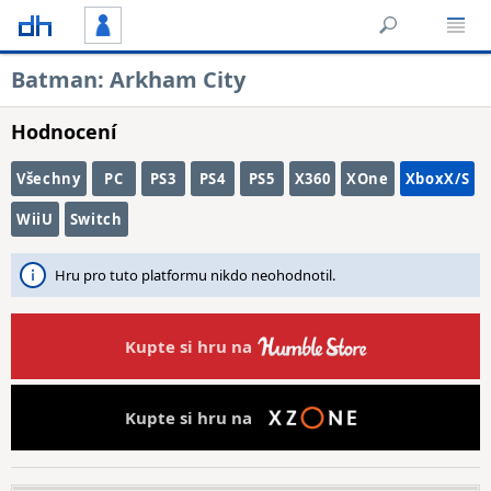
Batman: Arkham City
Hodnocení
Všechny
PC
PS3
PS4
PS5
X360
XOne
XboxX/S
WiiU
Switch
Hru pro tuto platformu nikdo neohodnotil.
Kupte si hru na
Kupte si hru na