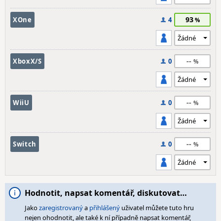
93
XOne
4
--
XboxX/S
0
--
WiiU
0
--
Switch
0
Hodnotit, napsat komentář, diskutovat…
Jako
zaregistrovaný
a
přihlášený
uživatel můžete tuto hru
nejen ohodnotit, ale také k ní případně napsat komentář,