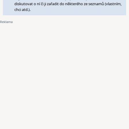
diskutovat o ní či ji zařadit do některého ze seznamů (vlastním,
chci atd.).