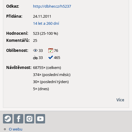
Odkaz:
http://dbher.cz/h5237
Přidána:
24.11.2011
14 let a 260 dní
Hodnocení:
523 (25-100 %)
Komentářů:
25
Oblíbenost:
33
76
33
465
Návštěvnost:
68755× (celkem)
374× (poslední měsíc)
30× (poslední týden)
5× (dnes)
Více
O webu