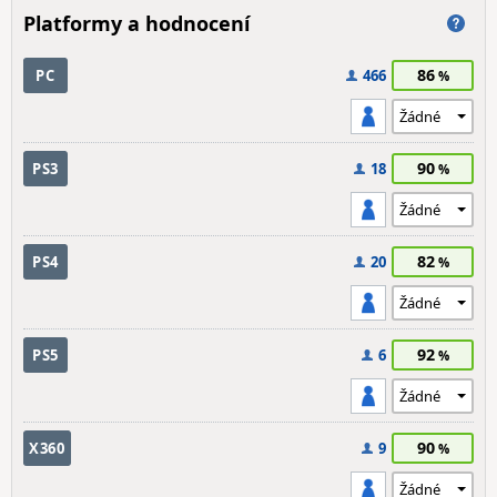
Platformy a hodnocení
86
PC
466
90
PS3
18
82
PS4
20
92
PS5
6
90
X360
9