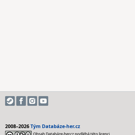
2008–2026
Tým Databáze-her.cz
Obsah Databáze-her.cz podléhá této licenci