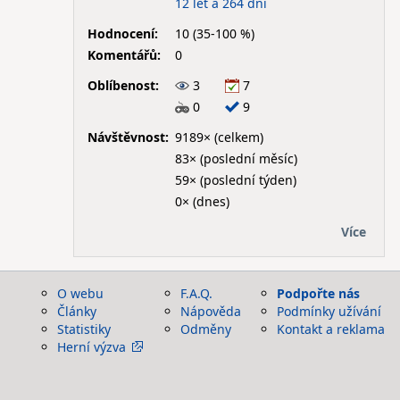
12 let a 264 dní
Hodnocení:
10 (35-100 %)
Komentářů:
0
Oblíbenost:
3
7
0
9
Návštěvnost:
9189× (celkem)
83× (poslední měsíc)
59× (poslední týden)
0× (dnes)
Více
O webu
F.A.Q.
Podpořte nás
Články
Nápověda
Podmínky užívání
Statistiky
Odměny
Kontakt a reklama
Herní výzva