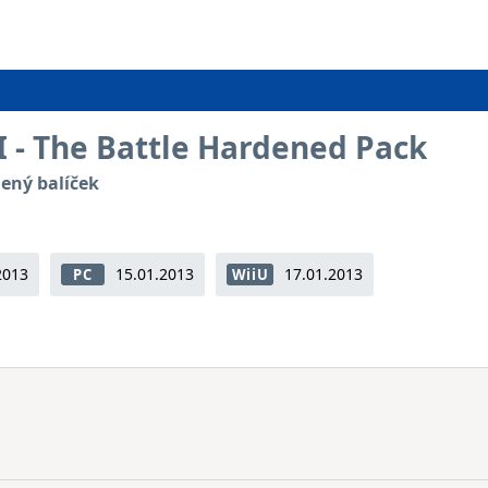
II - The Battle Hardened Pack
lený balíček
2013
15.01.2013
17.01.2013
PC
WiiU