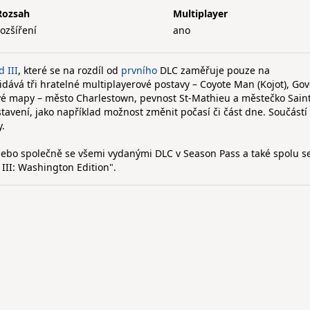
Rozsah
Multiplayer
rozšíření
ano
 III
, které se na rozdíl od
prvního
DLC zaměřuje pouze na
idává tři hratelné multiplayerové postavy – Coyote Man (Kojot), Go
ové mapy – město Charlestown, pevnost St-Mathieu a městečko Saint
avení, jako například možnost změnit počasí či část dne. Součástí
y.
 nebo společně se všemi vydanými DLC v Season Pass a také spolu s
 III: Washington Edition".