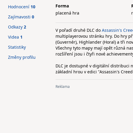
Forma
Hodnocení
10
placená hra
Zajímavosti
0
Odkazy
2
V pořadí druhé DLC do
Assassin's Creed
multiplayerovou stránku hry. Do hry př
Videa
1
(Guvernér), Highlander (Horal) a tři n
Statistiky
Všechny tyto mapy mají opět různá nast
rozšíření jsou i čtyři nové achievement
Změny profilu
DLC je dostupné v digitální distribuci
základní hrou v edici "Assassin's Creed