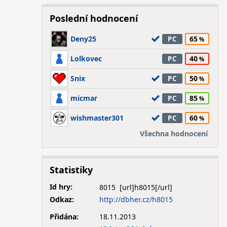
Poslední hodnocení
Deny25
65
PC
Lolkovec
40
PC
Snix
50
PC
micmar
85
PC
wishmaster301
60
PC
Všechna hodnocení
Statistiky
Id hry:
8015
Odkaz:
http://dbher.cz/h8015
Přidána:
18.11.2013