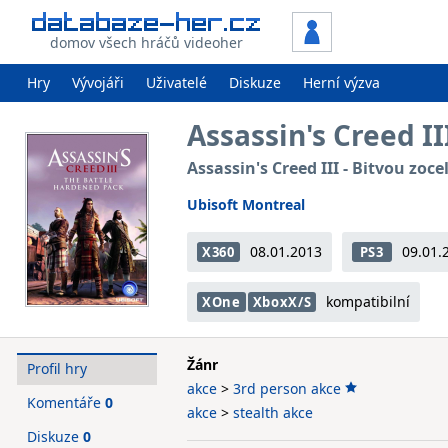
domov všech hráčů videoher
Hry
Vývojáři
Uživatelé
Diskuze
Herní výzva
Assassin's Creed I
Assassin's Creed III - Bitvou zoce
Ubisoft Montreal
08.01.2013
09.01.
X360
PS3
kompatibilní
XOne
XboxX/S
Žánr
Profil hry
akce
>
3rd person akce
Komentáře
0
akce
>
stealth akce
Diskuze
0