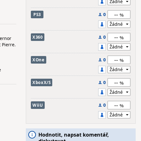
--
0
PS3
--
0
X360
vernor
 Pierre.
--
0
XOne
e
--
0
XboxX/S
--
0
WiiU
Hodnotit, napsat komentář,