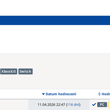
XboxX/S
Switch
Datum hodnocení
Hodn
11.04.2026 22:47 (
116 dní
)
PC