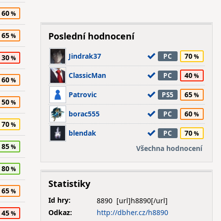
60
Poslední hodnocení
65
Jindrak37
70
PC
30
ClassicMan
40
PC
60
Patrovic
65
PS5
50
borac555
60
PC
70
blendak
70
PC
85
Všechna hodnocení
80
Statistiky
65
Id hry:
8890
Odkaz:
http://dbher.cz/h8890
45