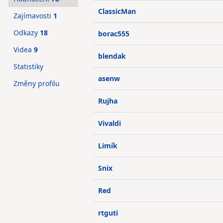
ClassicMan
Zajímavosti
1
Odkazy
18
borac555
Videa
9
blendak
Statistiky
asenw
Změny profilu
Rujha
Vivaldi
Limík
Snix
Red
rtguti