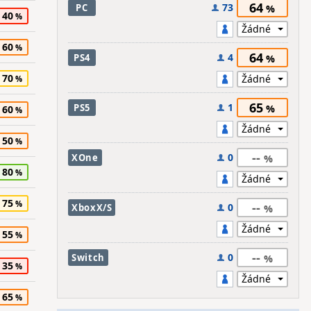
64
73
PC
40
60
64
4
PS4
70
65
1
PS5
60
50
--
0
XOne
80
75
--
0
XboxX/S
55
--
0
Switch
35
65