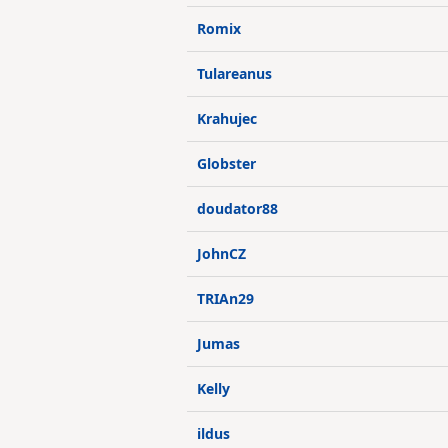
Romix
Tulareanus
Krahujec
Globster
doudator88
JohnCZ
TRIAn29
Jumas
Kelly
ildus