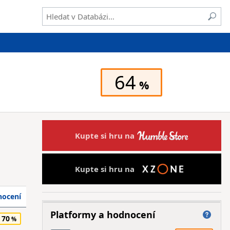
64
Kupte si hru na
Kupte si hru na
ocení
Platformy a hodnocení
70