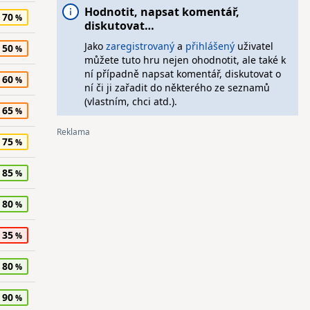
Hodnotit, napsat komentář,
70
diskutovat…
Jako
zaregistrovaný
a
přihlášený
uživatel
50
můžete tuto hru nejen ohodnotit, ale také k
ní případně napsat komentář, diskutovat o
60
ní či ji zařadit do některého ze seznamů
(vlastním, chci atd.).
65
75
85
80
35
80
90