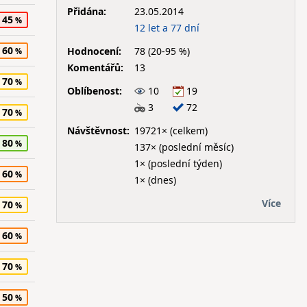
Přidána:
23.05.2014
45
12 let a 77 dní
60
Hodnocení:
78 (20-95 %)
Komentářů:
13
70
Oblíbenost:
10
19
3
72
70
Návštěvnost:
19721× (celkem)
80
137× (poslední měsíc)
1× (poslední týden)
60
1× (dnes)
Více
70
60
70
50