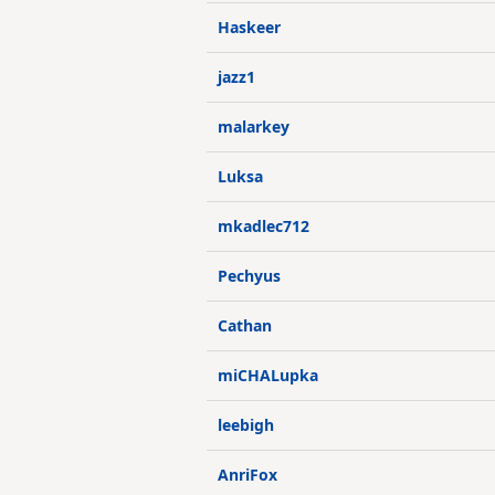
Haskeer
jazz1
malarkey
Luksa
mkadlec712
Pechyus
Cathan
miCHALupka
leebigh
AnriFox