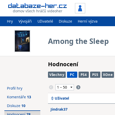
domov všech hráčů videoher
Hry
Vývojáři
Uživatelé
Diskuze
Herní výzva
Among the Sleep
Hodnocení
Všechny
PC
PS4
PS5
XOne
Profil hry
Komentáře
13
Uživatel
Diskuze
10
Jindrak37
Hodnocení
78