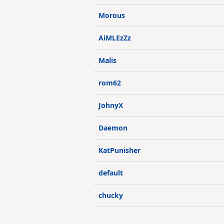
Morous
AiMLEzZz
Malis
rom62
JohnyX
Daemon
KatPunisher
default
chucky