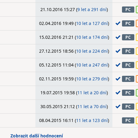
21.10.2016 15:27 (
9 let a 291 dní
)
PC
02.04.2016 19:49 (
10 let a 127 dní
)
PC
15.02.2016 21:21 (
10 let a 174 dní
)
PC
27.12.2015 18:56 (
10 let a 224 dní
)
PC
05.12.2015 11:04 (
10 let a 247 dní
)
PC
02.11.2015 19:59 (
10 let a 279 dní
)
PC
19.07.2015 19:58 (
11 let a 20 dní
)
PC
30.05.2015 21:12 (
11 let a 70 dní
)
PC
08.04.2015 16:11 (
11 let a 123 dní
)
PC
Zobrazit další hodnocení