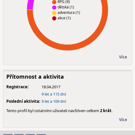
RPG (9)
dětská (1)
adventura (1)
akce (1)
Více
Přítomnost a aktivita
Registrace:
18.04.2017
9 let a 115 dní
Poslední aktivita:
9 let a 109 dní
Tento profil byl ostatními uživateli navštíven celkem
2 krát
.
Více