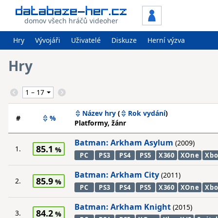
domov všech hráčů videoher
Hry
Vývojáři
Uživatelé
Diskuze
Herní výzva
Hry
Název hry
(
Rok vydání
)
#
%
Platformy, žánr
Batman: Arkham Asylum
(2009)
85.1
1.
PC
PS3
PS4
PS5
X360
XOne
Xbo
Batman: Arkham City
(2011)
85.9
2.
PC
PS3
PS4
PS5
X360
XOne
Xbo
Batman: Arkham Knight
(2015)
84.2
3.