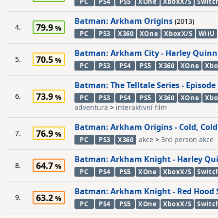
PC
PS4
PS5
XOne
XboxX/S
Switc
Batman: Arkham Origins
(2013)
79.9
4.
PC
PS3
X360
XOne
XboxX/S
WiiU
Batman: Arkham City - Harley Quinn
70.5
5.
PC
PS3
PS4
PS5
X360
XOne
Xbo
Batman: The Telltale Series - Episode
73.9
6.
PC
PS3
PS4
PS5
X360
XOne
Xbo
adventura
>
interaktivní film
Batman: Arkham Origins - Cold, Cold
76.9
7.
akce
>
3rd person akce
PC
PS3
X360
Batman: Arkham Knight - Harley Qui
64.7
8.
PC
PS4
PS5
XOne
XboxX/S
Switc
Batman: Arkham Knight - Red Hood 
63.2
9.
PC
PS4
PS5
XOne
XboxX/S
Switc