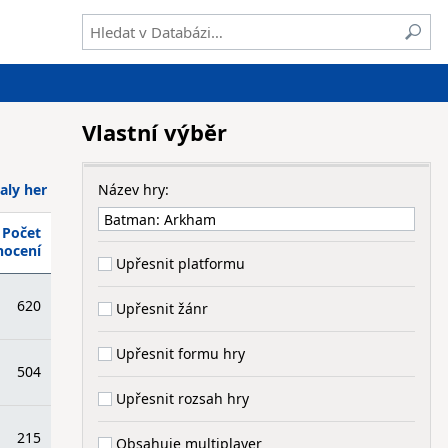
Vlastní výběr
aly her
Název hry:
Počet
nocení
Upřesnit platformu
620
Upřesnit žánr
Upřesnit formu hry
504
Upřesnit rozsah hry
215
Obsahuje multiplayer