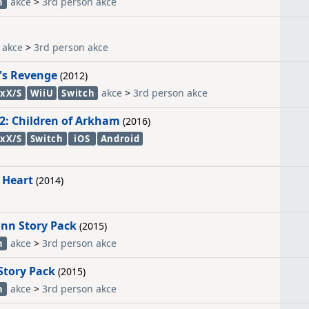
akce
>
3rd person akce
h
akce
>
3rd person akce
's Revenge
(2012)
akce
>
3rd person akce
xX/S
WiiU
Switch
 2: Children of Arkham
(2016)
xX/S
Switch
iOS
Android
 Heart
(2014)
nn Story Pack
(2015)
akce
>
3rd person akce
h
Story Pack
(2015)
akce
>
3rd person akce
h