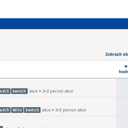
Zobrazit ob
hod
akce
>
3rd person akce
xX/S
Switch
akce
>
3rd person akce
xX/S
WiiU
Switch