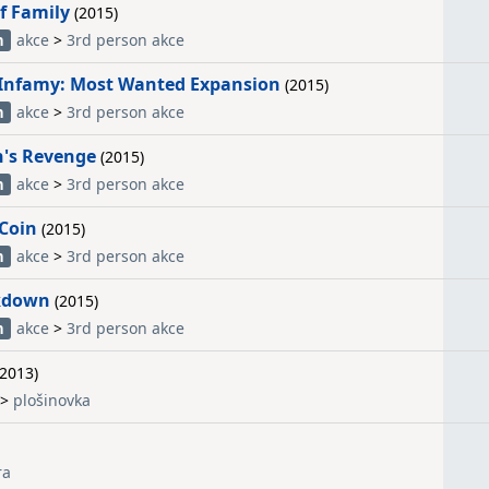
f Family
(2015)
akce
>
3rd person akce
h
 Infamy: Most Wanted Expansion
(2015)
akce
>
3rd person akce
h
's Revenge
(2015)
akce
>
3rd person akce
h
 Coin
(2015)
akce
>
3rd person akce
h
kdown
(2015)
akce
>
3rd person akce
h
2013)
>
plošinovka
ra