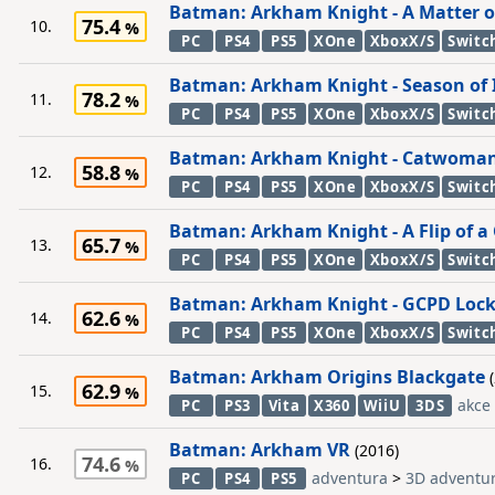
Batman: Arkham Knight - A Matter o
75.4
10.
PC
PS4
PS5
XOne
XboxX/S
Switc
Batman: Arkham Knight - Season of
78.2
11.
PC
PS4
PS5
XOne
XboxX/S
Switc
Batman: Arkham Knight - Catwoman
58.8
12.
PC
PS4
PS5
XOne
XboxX/S
Switc
Batman: Arkham Knight - A Flip of a
65.7
13.
PC
PS4
PS5
XOne
XboxX/S
Switc
Batman: Arkham Knight - GCPD Loc
62.6
14.
PC
PS4
PS5
XOne
XboxX/S
Switc
Batman: Arkham Origins Blackgate
(
62.9
15.
akce
PC
PS3
Vita
X360
WiiU
3DS
Batman: Arkham VR
(2016)
74.6
16.
adventura
>
3D adventu
PC
PS4
PS5