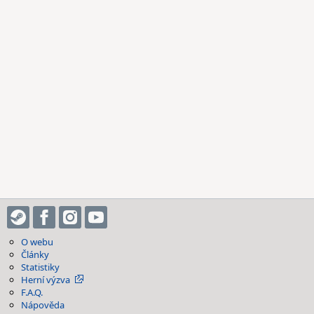
O webu
Články
Statistiky
Herní výzva
F.A.Q.
Nápověda