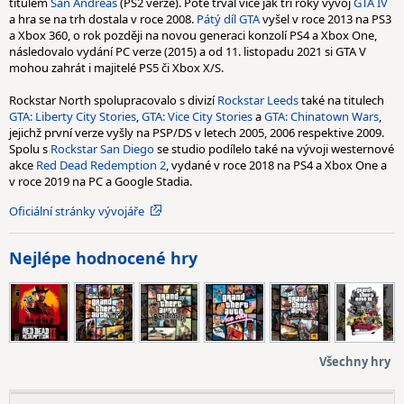
titulem
San Andreas
(PS2 verze). Poté trval více jak tři roky vývoj
GTA IV
a hra se na trh dostala v roce 2008.
Pátý díl GTA
vyšel v roce 2013 na PS3
a Xbox 360, o rok později na novou generaci konzolí PS4 a Xbox One,
následovalo vydání PC verze (2015) a od 11. listopadu 2021 si GTA V
mohou zahrát i majitelé PS5 či Xbox X/S.
Rockstar North spolupracovalo s divizí
Rockstar Leeds
také na titulech
GTA: Liberty City Stories
,
GTA: Vice City Stories
a
GTA: Chinatown Wars
,
jejichž první verze vyšly na PSP/DS v letech 2005, 2006 respektive 2009.
Spolu s
Rockstar San Diego
se studio podílelo také na vývoji westernové
akce
Red Dead Redemption 2
, vydané v roce 2018 na PS4 a Xbox One a
v roce 2019 na PC a Google Stadia.
Oficiální stránky vývojáře
Nejlépe hodnocené hry
Všechny hry