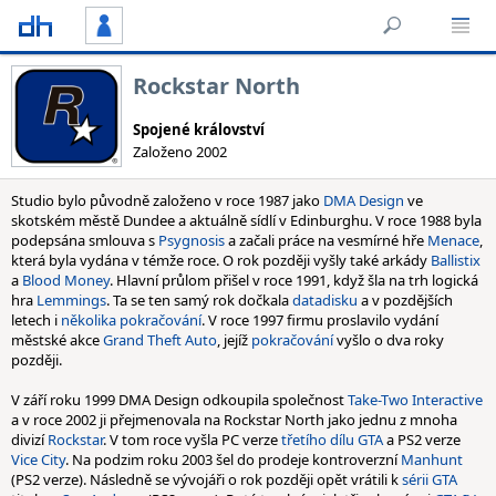
Rockstar North
Spojené království
Založeno 2002
Studio bylo původně založeno v roce 1987 jako
DMA Design
ve
skotském městě Dundee a aktuálně sídlí v Edinburghu. V roce 1988 byla
podepsána smlouva s
Psygnosis
a začali práce na vesmírné hře
Menace
,
která byla vydána v témže roce. O rok později vyšly také arkády
Ballistix
a
Blood Money
. Hlavní průlom přišel v roce 1991, když šla na trh logická
hra
Lemmings
. Ta se ten samý rok dočkala
datadisku
a v pozdějších
letech i
několika pokračování
. V roce 1997 firmu proslavilo vydání
městské akce
Grand Theft Auto
, jejíž
pokračování
vyšlo o dva roky
později.
V září roku 1999 DMA Design odkoupila společnost
Take-Two Interactive
a v roce 2002 ji přejmenovala na Rockstar North jako jednu z mnoha
divizí
Rockstar
. V tom roce vyšla PC verze
třetího dílu GTA
a PS2 verze
Vice City
. Na podzim roku 2003 šel do prodeje kontroverzní
Manhunt
(PS2 verze). Následně se vývojáři o rok později opět vrátili k
sérii GTA