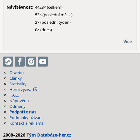
Návštěvnost:
4423× (celkem)
53× (poslední měsíc)
2× (poslední týden)
0× (dnes)
Více
O webu
Články
Statistiky
Herní výzva
F.A.Q.
Nápověda
Odměny
Podpořte nás
Podmínky užívání
Kontakt a reklama
2008–2026
Tým Databáze-her.cz