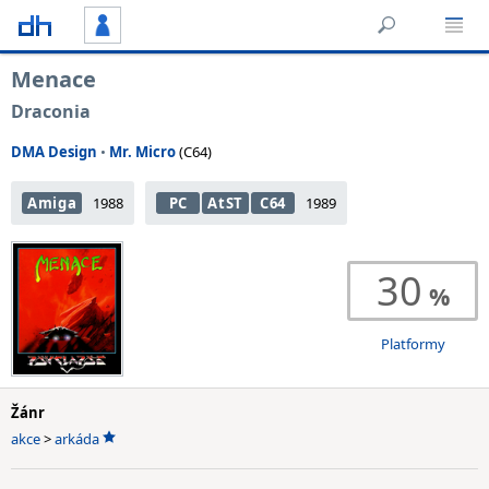
Menace
Draconia
DMA Design
•
Mr. Micro
(C64)
Amiga
1988
PC
AtST
C64
1989
30
Platformy
Žánr
akce
>
arkáda