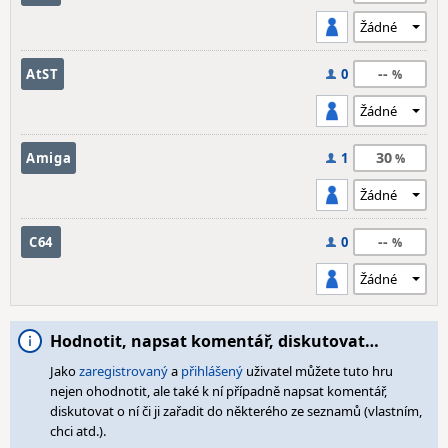
--
AtST
0
30
Amiga
1
--
C64
0
Hodnotit, napsat komentář, diskutovat…
Jako
zaregistrovaný
a
přihlášený
uživatel můžete tuto hru
nejen ohodnotit, ale také k ní případně napsat komentář,
diskutovat o ní či ji zařadit do některého ze seznamů (vlastním,
chci atd.).