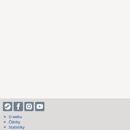
O webu
Články
Statistiky