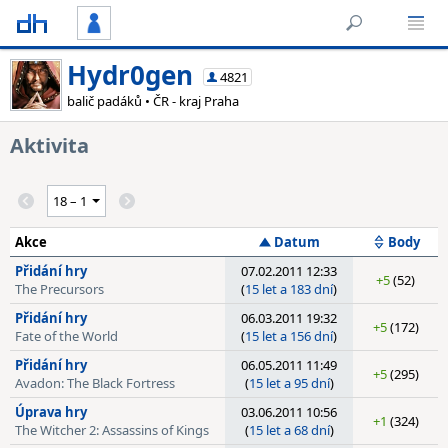
Hydr0gen
4821
balič padáků • ČR - kraj Praha
Aktivita
Akce
Datum
Body
Přidání hry
07.02.2011 12:33
+5
(52)
The Precursors
(
15 let a 183 dní
)
Přidání hry
06.03.2011 19:32
+5
(172)
Fate of the World
(
15 let a 156 dní
)
Přidání hry
06.05.2011 11:49
+5
(295)
Avadon: The Black Fortress
(
15 let a 95 dní
)
Úprava hry
03.06.2011 10:56
+1
(324)
The Witcher 2: Assassins of Kings
(
15 let a 68 dní
)