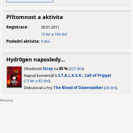
Přítomnost a aktivita
Registrace:
28.01.2011
15 let a 193 dní
Poslední aktivita:
9 dní
Hydr0gen naposledy…
Ohodnotil
Stray
na
85 %
(
227 dní
).
Napsal komentář k
S.T.A.L.K.E.R.: Call of Pripyat
(
13 let a 82 dní
).
Diskutoval u hry
The Blood of Dawnwalker
(
28 dní
).