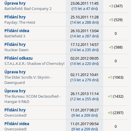
Úprava hry
23.06.2011 11:45
+3
(347)
Battlefield: Bad Company 2
(
15 let a 47 dní
)
Přidání hry
25.10.2011 11:28
+5
(529)
Payday: The Heist
(
14 let a 288 dní
)
Přidání videa
26.10.2011 13:04
0
Battlefield 3
(
14 let a 287 dní
)
Přidání hry
17.12.2011 14:57
+5
(588)
Nuclear Dawn
(
14 let a 235 dní
)
Přidání odkazu
02.01.2012 09:05
0
S.T.A.L.K.E.R.: Shadow of Chernobyl
(
14 let a 220 dní
)
Úprava hry
02.11.2012 10:41
The Elder Scrolls V: Skyrim -
+1
(1063)
(
13 let a 279 dní
)
Dawnguard
Úprava hry
26.11.2013 11:14
The Bureau: XCOM Declassified -
+1
(1432)
(
12 let a 255 dní
)
Hangar 6 R&D
Přidání hry
11.01.2017 08:27
+5
(2397)
Overcooked!
(
9 let a 209 dní
)
Přidání videa
11.01.2017 09:54
0
Overcooked!
(
9 let a 209 dní
)