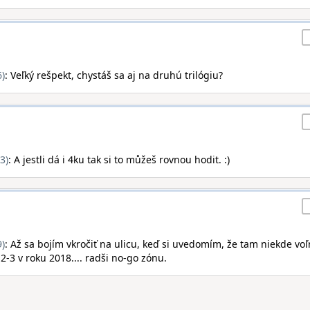
6)
: Veľký rešpekt, chystáš sa aj na druhú trilógiu?
3)
: A jestli dá i 4ku tak si to můžeš rovnou hodit. :)
9)
: Až sa bojím vkročiť na ulicu, keď si uvedomím, že tam niekde vo
-3 v roku 2018.... radši no-go zónu.