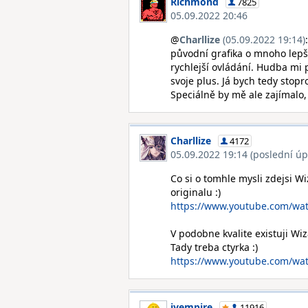
Richmond
7825
05.09.2022 20:46
@
Charllize
(05.09.2022 19:14)
původní grafika o mnoho lepší
rychlejší ovládání. Hudba mi 
svoje plus. Já bych tedy stopr
Speciálně by mě ale zajímalo,
Charllize
4172
05.09.2022 19:14 (poslední úp
Co si o tomhle mysli zdejsi Wi
originalu :)
https://www.youtube.com/wa
V podobne kvalite existuji Wiz
Tady treba ctyrka :)
https://www.youtube.com/w
jvempire
11916