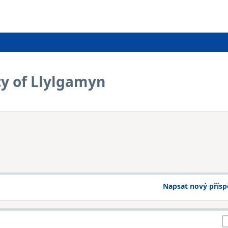
cy of Llylgamyn
Napsat nový přís