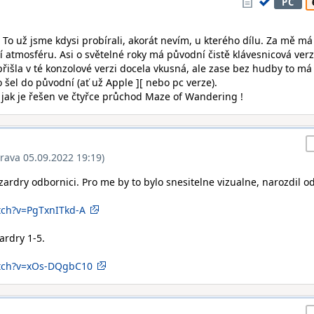
PC
: To už jsme kdysi probírali, akorát nevím, u kterého dílu. Za mě má
 atmosféru. Asi o světelné roky má původní čistě klávesnicová ver
přišla v té konzolové verzi docela vkusná, ale zase bez hudby to má
o šel do původní (ať už Apple ][ nebo pc verze).
 jak je řešen ve čtyřce průchod Maze of Wandering !
rava 05.09.2022 19:19)
zardry odbornici. Pro me by to bylo snesitelne vizualne, narozdil o
tch?v=PgTxnITkd-A
ardry 1-5.
atch?v=xOs-DQgbC10