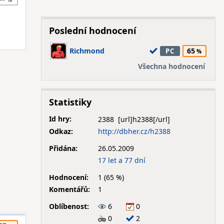
Poslední hodnocení
Richmond
65
PC
Všechna hodnocení
Statistiky
Id hry:
2388
Odkaz:
http://dbher.cz/h2388
Přidána:
26.05.2009
17 let a 77 dní
Hodnocení:
1 (65 %)
Komentářů:
1
Oblíbenost:
6
0
0
2