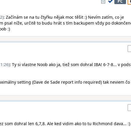
PC
2)
: Začínám se na tu čtyřku nějak moc těšit :) Nevím zatím, co je
sem psal níže, určitě to budu hrát s tím backupem vždy po dokonče
oob :)
1:26)
: Ty si vlastne Noob ako ja, tiež som dohral IBA! 6-7-8... v pods
málny setting (Dave de Sade report info required) tak neviem čo
iez som dohral len 6,7,8. Ale ked vidim ako to tu Richmond dava... :)