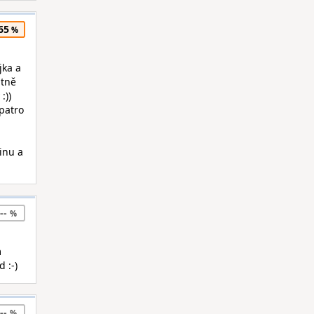
65
jka a
utně
:))
 patro
inu a
--
m
 :-)
--