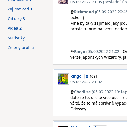
05.09.2022 21:05 (poslední úp
Zajímavosti
1
@
Richmond
(05.09.2022 20:4
pokoj :)
Odkazy
3
Mne by taky zajimalo jaky jsou
Videa
2
proste tu original verzi nedam
Statistiky
Změny profilu
@
Ringo
(05.09.2022 21:02)
: O
verze japonskych Wizardry, ja
Ringo
4081
05.09.2022 21:02
@
Charllize
(05.09.2022 19:14)
dalo se to, určitě více user f
vžité, že to má správně vypada
Odyssey.