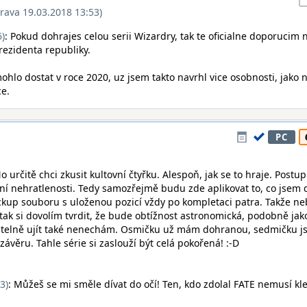
rava 19.03.2018 13:53)
6)
: Pokud dohrajes celou serii Wizardry, tak te oficialne doporucim 
rezidenta republiky.
hlo dostat v roce 2020, uz jsem takto navrhl vice osobnosti, jako n
ce.
PC
No určitě chci zkusit kultovní čtyřku. Alespoň, jak se to hraje. Postu
tní nehratlenosti. Tedy samozřejmě budu zde aplikovat to, co jsem 
ackup souboru s uloženou pozicí vždy po kompletaci patra. Takže n
tak si dovolím tvrdit, že bude obtížnost astronomická, podobně jak
hopitelně ujít také nenechám. Osmičku už mám dohranou, sedmičku 
ávěru. Tahle série si zaslouží být celá pokořená! :-D
3)
: Můžeš se mi směle dívat do očí! Ten, kdo zdolal FATE nemusí kle