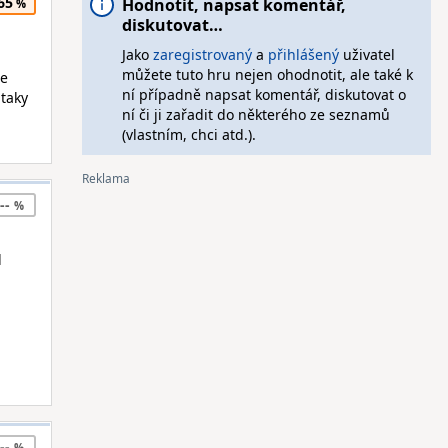
65
Hodnotit, napsat komentář,
diskutovat…
Jako
zaregistrovaný
a
přihlášený
uživatel
můžete tuto hru nejen ohodnotit, ale také k
ze
ní případně napsat komentář, diskutovat o
 taky
ní či ji zařadit do některého ze seznamů
(vlastním, chci atd.).
--
d
--