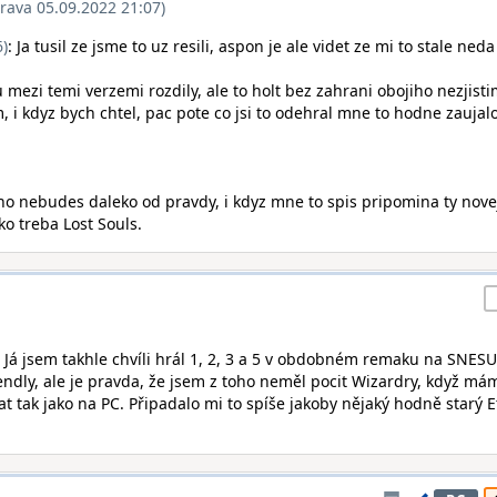
rava 05.09.2022 21:07)
6)
: Ja tusil ze jsme to uz resili, aspon je ale videt ze mi to stale neda
 mezi temi verzemi rozdily, ale to holt bez zahrani obojiho nezjisti
, i kdyz bych chtel, pac pote co jsi to odehral mne to hodne zaujalo
no nebudes daleko od pravdy, i kdyz mne to spis pripomina ty nove
ko treba Lost Souls.
: Já jsem takhle chvíli hrál 1, 2, 3 a 5 v obdobném remaku na SNESU
riendly, ale je pravda, že jsem z toho neměl pocit Wizardry, když má
t tak jako na PC. Připadalo mi to spíše jakoby nějaký hodně starý E