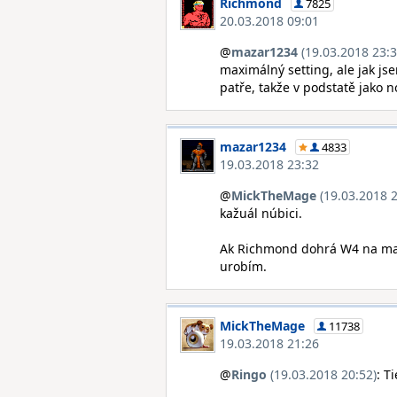
Richmond
7825
20.03.2018 09:01
@
mazar1234
(19.03.2018 23:3
maximálný setting, ale jak j
patře, takže v podstatě jako n
mazar1234
4833
19.03.2018 23:32
@
MickTheMage
(19.03.2018 2
kažuál núbici.
Ak Richmond dohrá W4 na maxi
urobím.
MickTheMage
11738
19.03.2018 21:26
@
Ringo
(19.03.2018 20:52)
: T