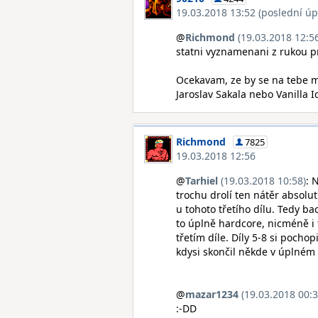
19.03.2018 13:52 (poslední úp
@
Richmond
(19.03.2018 12:5
statni vyznamenani z rukou p
Ocekavam, ze by se na tebe mo
Jaroslav Sakala nebo Vanilla I
Richmond
7825
19.03.2018 12:56
@
Tarhiel
(19.03.2018 10:58)
: 
trochu drolí ten nátěr absolu
u tohoto třetího dílu. Tedy b
to úplně hardcore, nicméně i 
třetím díle. Díly 5-8 si poc
kdysi skončil někde v úplném z
@
mazar1234
(19.03.2018 00:3
:-DD