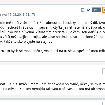
PC
rava 19.03.2018 21:17)
odle mě stačí z těch díů 1-5 prubnout do hloubky jen jediný díl. Dvo
ud nechceš hrát s cizími sejvem), čtyřka je nehratelná a pětka ukr
díl jako ideální volba. Získáš tím představu, o čem jsou další 4 díly 
tra větší než dvojka a trojka, ale zase na druhou stranu skoro žádné
k, takže to skoro vyjde na stejnou.
020? To bych se mohl dožít :) Vezmu si na tu slávu spešl pěknou mik
n Wiz 6 a 7. Osmičku mám už x let někde v polovině, někdy se musí
e na díly 1 - 5 nikdy nenajdu takovou trpělivost, jakou má Richmond