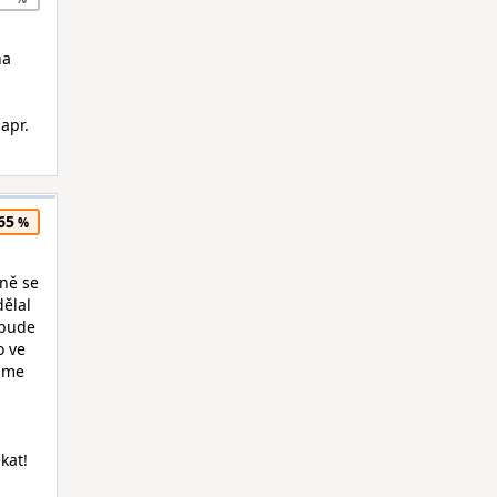
na
apr.
65
pně se
dělal
ebude
o ve
jsme
kat!