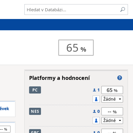
65
Platformy a hodnocení
65
1
PC
pěvek
--
0
NES
--
--
0
GBC