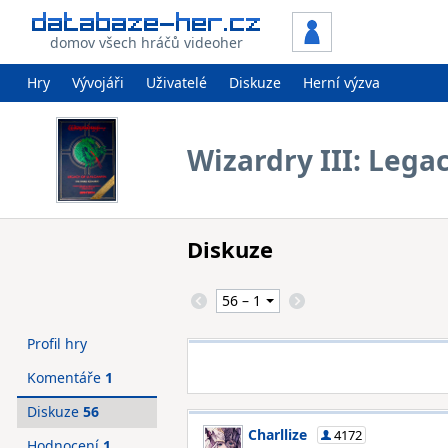
domov všech hráčů videoher
Hry
Vývojáři
Uživatelé
Diskuze
Herní výzva
Wizardry III: Lega
Diskuze
Profil hry
Komentáře
1
Diskuze
56
Charllize
4172
Hodnocení
1