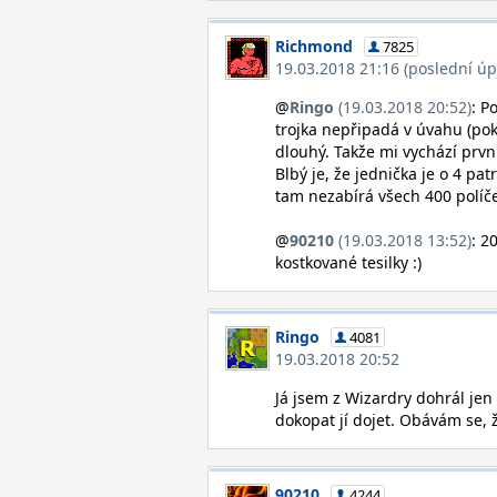
Richmond
7825
19.03.2018 21:16 (poslední úp
@
Ringo
(19.03.2018 20:52)
: P
trojka nepřipadá v úvahu (pok
dlouhý. Takže mi vychází první 
Blbý je, že jednička je o 4 pa
tam nezabírá všech 400 políče
@
90210
(19.03.2018 13:52)
: 2
kostkované tesilky :)
Ringo
4081
19.03.2018 20:52
Já jsem z Wizardry dohrál je
dokopat jí dojet. Obávám se, ž
90210
4244