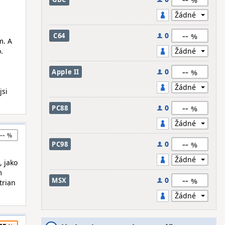
--
0
C64
m. A
.
--
0
Apple II
jsi
--
0
PC88
--
--
0
PC98
, jako
m
--
0
MSX
trian