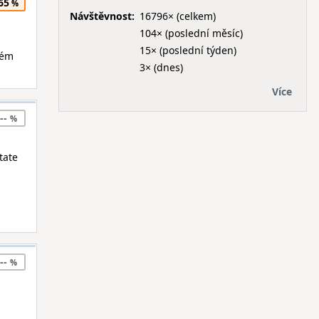
65
Návštěvnost:
16796× (celkem)
104× (poslední měsíc)
15× (poslední týden)
ném
3× (dnes)
Více
--
tate
--