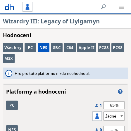
Wizardry III: Legacy of Llylgamyn
Hodnocení
Všechny
PC
NES
GBC
C64
Apple II
PC88
PC98
MSX
Hru pro tuto platformu nikdo neohodnotil.
Platformy a hodnocení
65
PC
1
--
NES
0