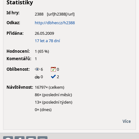
Statistiky
Id hry:
2388
Odkaz:
http://dbher.cz/h2388
Přidána:
26.05.2009
17 let a 78 dní
Hodnocení:
1 (65 %)
Komentářů:
1
Oblíbenost:
6
0
0
2
Návštěvnost:
16797× (celkem)
86× (poslední měsíc)
13× (poslední týden)
0× (dnes)
Více