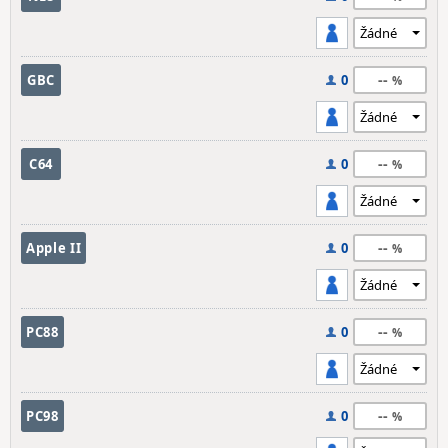
--
GBC
0
--
C64
0
--
Apple II
0
--
PC88
0
--
PC98
0