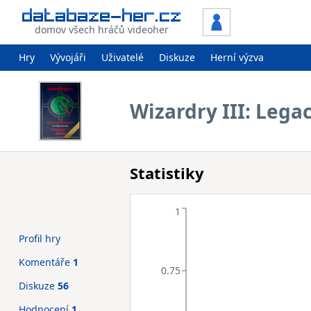
domov všech hráčů videoher
Hry
Vývojáři
Uživatelé
Diskuze
Herní výzva
Wizardry III: Lega
Statistiky
1
Profil hry
Komentáře
1
0.75
Diskuze
56
Hodnocení
1