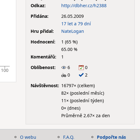
Odkaz:
http://dbher.cz/h2388
Přidána:
26.05.2009
17 let a 79 dní
Hru přidal:
NateLogan
Hodnocení:
1 (65 %)
65.00 %
Komentářů:
1
Oblíbenost:
6
0
100
0
2
Návštěvnost:
16797× (celkem)
82× (poslední měsíc)
11× (poslední týden)
0× (dnes)
Průměrně 2.67× za den
O webu
F.A.Q.
Podpořte nás