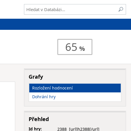
65
Grafy
Rozložení hodnocení
Dohrání hry
Přehled
Id hry:
2388