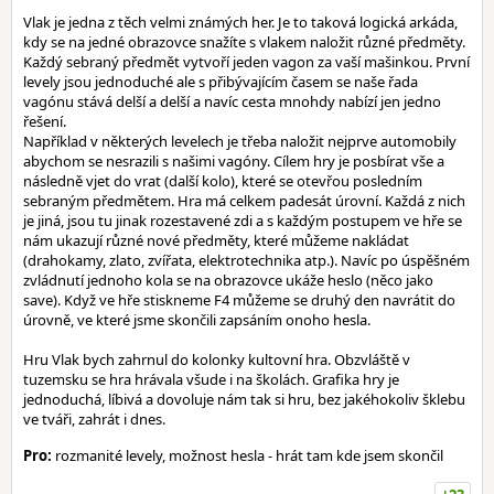
Vlak je jedna z těch velmi známých her. Je to taková logická arkáda,
kdy se na jedné obrazovce snažíte s vlakem naložit různé předměty.
Každý sebraný předmět vytvoří jeden vagon za vaší mašinkou. První
levely jsou jednoduché ale s přibývajícím časem se naše řada
vagónu stává delší a delší a navíc cesta mnohdy nabízí jen jedno
řešení.
Například v některých levelech je třeba naložit nejprve automobily
abychom se nesrazili s našimi vagóny. Cílem hry je posbírat vše a
následně vjet do vrat (další kolo), které se otevřou posledním
sebraným předmětem. Hra má celkem padesát úrovní. Každá z nich
je jiná, jsou tu jinak rozestavené zdi a s každým postupem ve hře se
nám ukazují různé nové předměty, které můžeme nakládat
(drahokamy, zlato, zvířata, elektrotechnika atp.). Navíc po úspěšném
zvládnutí jednoho kola se na obrazovce ukáže heslo (něco jako
save). Když ve hře stiskneme F4 můžeme se druhý den navrátit do
úrovně, ve které jsme skončili zapsáním onoho hesla.
Hru Vlak bych zahrnul do kolonky kultovní hra. Obzvláště v
tuzemsku se hra hrávala všude i na školách. Grafika hry je
jednoduchá, líbivá a dovoluje nám tak si hru, bez jakéhokoliv šklebu
ve tváři, zahrát i dnes.
Pro:
rozmanité levely, možnost hesla - hrát tam kde jsem skončil