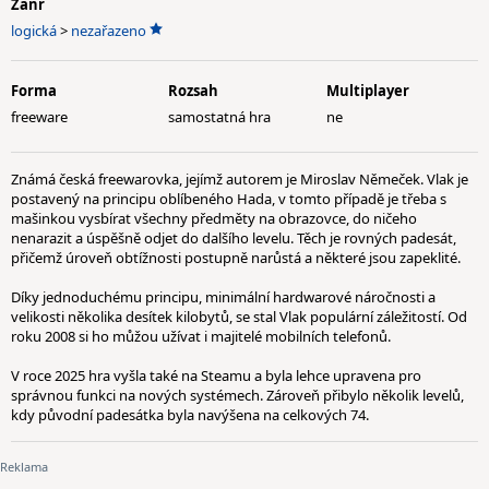
Žánr
logická
>
nezařazeno
Forma
Rozsah
Multiplayer
freeware
samostatná hra
ne
Známá česká freewarovka, jejímž autorem je Miroslav Němeček. Vlak je
postavený na principu oblíbeného Hada, v tomto případě je třeba s
mašinkou vysbírat všechny předměty na obrazovce, do ničeho
nenarazit a úspěšně odjet do dalšího levelu. Těch je rovných padesát,
přičemž úroveň obtížnosti postupně narůstá a některé jsou zapeklité.
Díky jednoduchému principu, minimální hardwarové náročnosti a
velikosti několika desítek kilobytů, se stal Vlak populární záležitostí. Od
roku 2008 si ho můžou užívat i majitelé mobilních telefonů.
V roce 2025 hra vyšla také na Steamu a byla lehce upravena pro
správnou funkci na nových systémech. Zároveň přibylo několik levelů,
kdy původní padesátka byla navýšena na celkových 74.