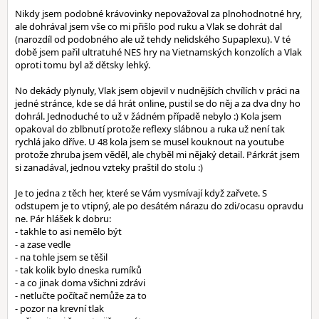
Nikdy jsem podobné krávovinky nepovažoval za plnohodnotné hry,
ale dohrával jsem vše co mi přišlo pod ruku a Vlak se dohrát dal
(narozdíl od podobného ale už tehdy nelidského Supaplexu). V té
době jsem pařil ultratuhé NES hry na Vietnamských konzolích a Vlak
oproti tomu byl až dětsky lehký.
No dekády plynuly, Vlak jsem objevil v nudnějších chvílích v práci na
jedné stránce, kde se dá hrát online, pustil se do něj a za dva dny ho
dohrál. Jednoduché to už v žádném případě nebylo :) Kola jsem
opakoval do zblbnutí protože reflexy slábnou a ruka už není tak
rychlá jako dříve. U 48 kola jsem se musel kouknout na youtube
protože zhruba jsem věděl, ale chyběl mi nějaký detail. Párkrát jsem
si zanadával, jednou vzteky praštil do stolu :)
Je to jedna z těch her, které se Vám vysmívají když zařvete. S
odstupem je to vtipný, ale po desátém nárazu do zdi/ocasu opravdu
ne. Pár hlášek k dobru:
- takhle to asi nemělo být
- a zase vedle
- na tohle jsem se těšil
- tak kolik bylo dneska rumíků
- a co jinak doma všichni zdrávi
- netlučte počítač nemůže za to
- pozor na krevní tlak