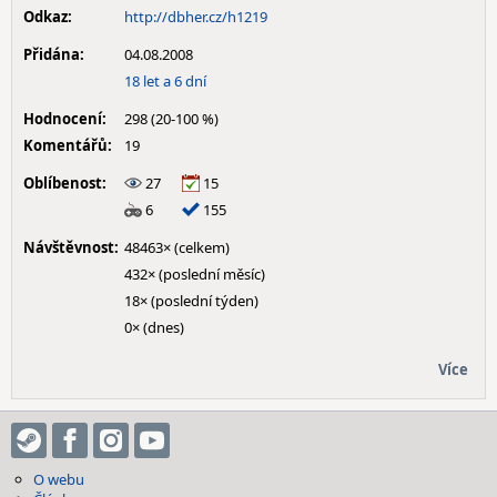
Odkaz:
http://dbher.cz/h1219
Přidána:
04.08.2008
18 let a 6 dní
Hodnocení:
298 (20-100 %)
Komentářů:
19
Oblíbenost:
27
15
6
155
Návštěvnost:
48463× (celkem)
432× (poslední měsíc)
18× (poslední týden)
0× (dnes)
Více
O webu