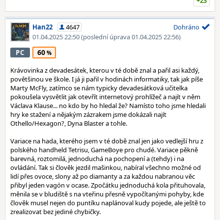
+23
Han22
4647
Dohráno
01.04.2025 22:50
(poslední úprava 01.04.2025 22:56)
60
PC
Krávovinka z devadesátek, kterou v té době znal a pařil asi každý,
povětšinou ve škole. I já ji pařil v hodinách informatiky, tak jak píše
Marty McFly, zatímco se nám typicky devadesátková učitelka
pokoušela vysvětlit jak otevřít internetový prohlížeč a najít v něm
Václava Klause... no kdo by ho hledal že? Namísto toho jsme hledali
hry ke stažení a nějakým zázrakem jsme dokázali najít
Othello/Hexagon?, Dyna Blaster a tohle.
Variace na hada, kterého jsem v té době znal jen jako vedlejší hru z
polského handheld Tetrisu, GameBoye pro chudé. Variace pěkně
barevná, roztomilá, jednoduchá na pochopení a (tehdy) i na
ovládání. Tak si člověk jezdil mašinkou, nabíral všechno možné od
lidí přes ovoce, slony až po diamanty a za každou nabranou věc
přibyl jeden vagón v ocase. Zpočátku jednoduchá kola přituhovala,
měnila se v bludiště s na vteřinu přesně vypočítanými pohyby, kde
člověk musel nejen do puntíku naplánoval kudy pojede, ale ještě to
zrealizovat bez jediné chybičky.