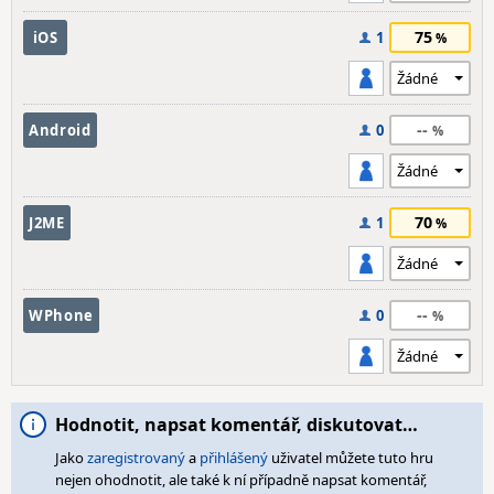
75
iOS
1
--
Android
0
70
J2ME
1
--
WPhone
0
Hodnotit, napsat komentář, diskutovat…
Jako
zaregistrovaný
a
přihlášený
uživatel můžete tuto hru
nejen ohodnotit, ale také k ní případně napsat komentář,