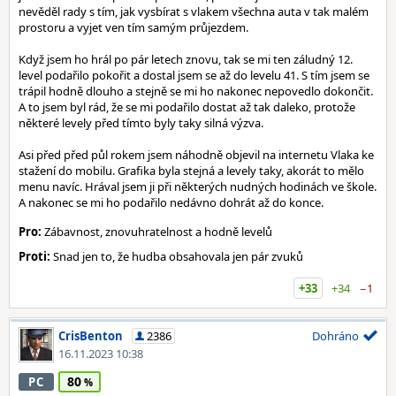
nevěděl rady s tím, jak vysbírat s vlakem všechna auta v tak malém
prostoru a vyjet ven tím samým průjezdem.
Když jsem ho hrál po pár letech znovu, tak se mi ten záludný 12.
level podařilo pokořit a dostal jsem se až do levelu 41. S tím jsem se
trápil hodně dlouho a stejně se mi ho nakonec nepovedlo dokončit.
A to jsem byl rád, že se mi podařilo dostat až tak daleko, protože
některé levely před tímto byly taky silná výzva.
Asi před před půl rokem jsem náhodně objevil na internetu Vlaka ke
stažení do mobilu. Grafika byla stejná a levely taky, akorát to mělo
menu navíc. Hrával jsem ji při některých nudných hodinách ve škole.
A nakonec se mi ho podařilo nedávno dohrát až do konce.
Pro:
Zábavnost, znovuhratelnost a hodně levelů
Proti:
Snad jen to, že hudba obsahovala jen pár zvuků
+33
+34
−1
CrisBenton
2386
Dohráno
16.11.2023 10:38
80
PC