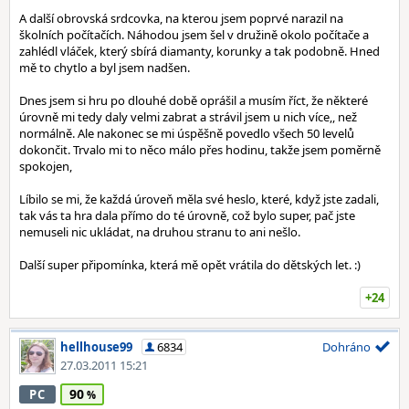
A další obrovská srdcovka, na kterou jsem poprvé narazil na
školních počítačích. Náhodou jsem šel v družině okolo počítače a
zahlédl vláček, který sbírá diamanty, korunky a tak podobně. Hned
mě to chytlo a byl jsem nadšen.
Dnes jsem si hru po dlouhé době oprášil a musím říct, že některé
úrovně mi tedy daly velmi zabrat a strávil jsem u nich více,, než
normálně. Ale nakonec se mi úspěšně povedlo všech 50 levelů
dokončit. Trvalo mi to něco málo přes hodinu, takže jsem poměrně
spokojen,
Líbilo se mi, že každá úroveň měla své heslo, které, když jste zadali,
tak vás ta hra dala přímo do té úrovně, což bylo super, pač jste
nemuseli nic ukládat, na druhou stranu to ani nešlo.
Další super připomínka, která mě opět vrátila do dětských let. :)
+24
hellhouse99
6834
Dohráno
27.03.2011 15:21
90
PC