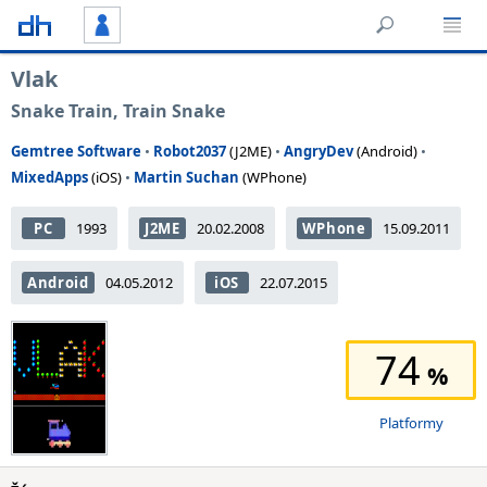
Vlak
Snake Train, Train Snake
Gemtree Software
•
Robot2037
(J2ME)
•
AngryDev
(Android)
•
MixedApps
(iOS)
•
Martin Suchan
(WPhone)
PC
1993
J2ME
20.02.2008
WPhone
15.09.2011
Android
04.05.2012
iOS
22.07.2015
74
Platformy