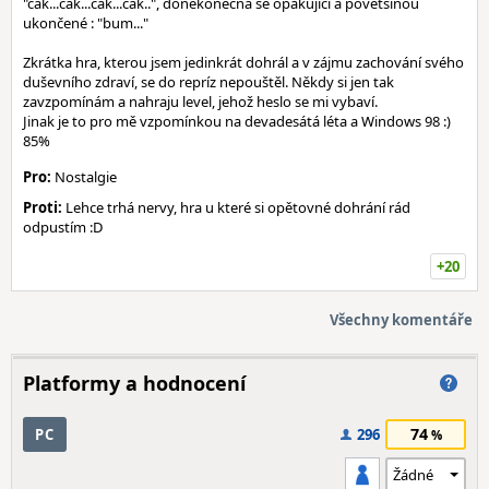
"cak...cak...cak...cak..", donekonečna se opakující a povětšinou
ukončené : "bum..."
Zkrátka hra, kterou jsem jedinkrát dohrál a v zájmu zachování svého
duševního zdraví, se do repríz nepouštěl. Někdy si jen tak
zavzpomínám a nahraju level, jehož heslo se mi vybaví.
Jinak je to pro mě vzpomínkou na devadesátá léta a Windows 98 :)
85%
Pro:
Nostalgie
Proti:
Lehce trhá nervy, hra u které si opětovné dohrání rád
odpustím :D
+20
Všechny komentáře
Platformy a hodnocení
74
PC
296