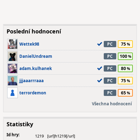
Poslední hodnocení
75
Wettek98
PC
100
DanielUndream
PC
80
adam.kulhanek
PC
75
jjjaaarrraaa
PC
65
terrordemon
PC
Všechna hodnocení
Statistiky
Id hry:
1219