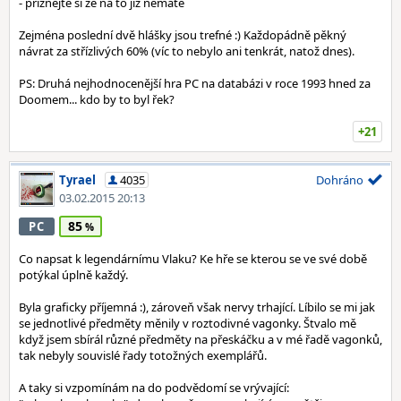
- přiznejte si že na to již nemáte
Zejména poslední dvě hlášky jsou trefné :) Každopádně pěkný
návrat za střízlivých 60% (víc to nebylo ani tenkrát, natož dnes).
PS: Druhá nejhodnocenější hra PC na databázi v roce 1993 hned za
Doomem... kdo by to byl řek?
+21
Tyrael
4035
Dohráno
03.02.2015 20:13
85
PC
Co napsat k legendárnímu Vlaku? Ke hře se kterou se ve své době
potýkal úplně každý.
Byla graficky příjemná :), zároveň však nervy trhající. Líbilo se mi jak
se jednotlivé předměty měnily v roztodivné vagonky. Štvalo mě
když jsem sbírál různé předměty na přeskáčku a v mé řadě vagonků,
tak nebyly souvislé řady totožných exemplářů.
A taky si vzpomínám na do podvědomí se vrývající: