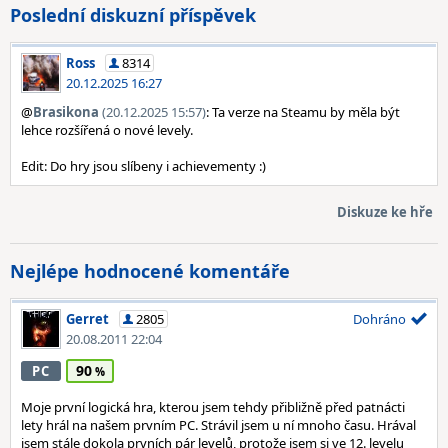
Poslední diskuzní příspěvek
Ross
8314
20.12.2025 16:27
@
Brasikona
(20.12.2025 15:57)
: Ta verze na Steamu by měla být
lehce rozšířená o nové levely.
Edit: Do hry jsou slíbeny i achievementy :)
Diskuze ke hře
Nejlépe hodnocené komentáře
Gerret
2805
Dohráno
20.08.2011 22:04
90
PC
Moje první logická hra, kterou jsem tehdy přibližně před patnácti
lety hrál na našem prvním PC. Strávil jsem u ní mnoho času. Hrával
jsem stále dokola prvních pár levelů, protože jsem si ve 12. levelu