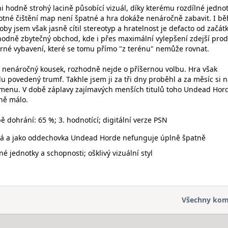
i hodně strohý lacině působící vizuál, díky kterému rozdílné jedno
amotné čištění map není špatné a hra dokáže nenáročně zabavit. I b
oby jsem však jasně cítil stereotyp a hratelnost je defacto od začát
 hodně zbytečný obchod, kde i přes maximální vylepšení zdejší prod
erné vybavení, které se tomu přímo "z terénu" nemůže rovnat.
 nenáročný kousek, rozhodně nejde o příšernou volbu. Hra však
 povedený trumf. Takhle jsem ji za tři dny proběhl a za měsíc si n
omenu. V době záplavy zajímavých menších titulů toho Undead Hor
vně málo.
 dohrání: 65 %; 3. hodnotící; digitální verze PSN
žná a jako oddechovka Undead Horde nefunguje úplně špatně
é jednotky a schopnosti; ošklivý vizuální styl
Všechny kom