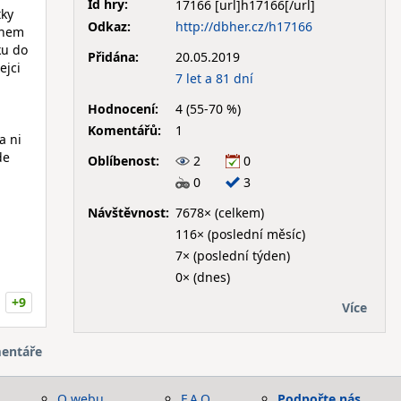
Id hry:
17166
tky
Odkaz:
http://dbher.cz/h17166
ěhem
ku do
Přidána:
20.05.2019
ejci
7 let a 81 dní
Hodnocení:
4 (55-70 %)
Komentářů:
1
a ni
de
Oblíbenost:
2
0
0
3
Návštěvnost:
7678× (celkem)
116× (poslední měsíc)
7× (poslední týden)
0× (dnes)
+9
Více
entáře
O webu
F.A.Q.
Podpořte nás