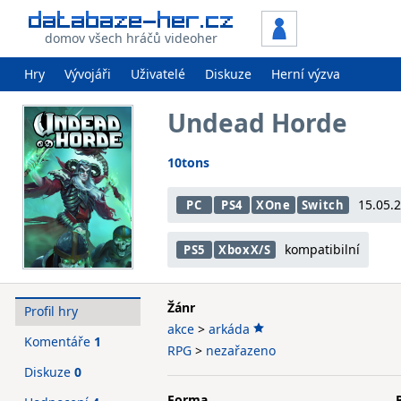
domov všech hráčů videoher
Hry
Vývojáři
Uživatelé
Diskuze
Herní výzva
Undead Horde
10tons
15.05.
PC
PS4
XOne
Switch
kompatibilní
PS5
XboxX/S
Žánr
Profil hry
akce
>
arkáda
Komentáře
1
RPG
>
nezařazeno
Diskuze
0
Forma