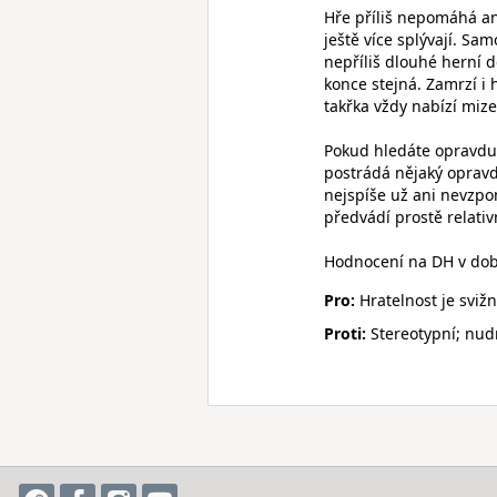
Hře příliš nepomáhá an
ještě více splývají. S
nepříliš dlouhé herní d
konce stejná. Zamrzí i
takřka vždy nabízí miz
Pokud hledáte opravdu
postrádá nějaký opravdu
nejspíše už ani nevzp
předvádí prostě relati
Hodnocení na DH v době
Pro:
Hratelnost je svi
Proti:
Stereotypní; nudn