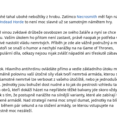
uhé tahal ubohé nebožtíky z hrobu. Zatímco
Necrosmith
měl fajn n
Undead Horde
to není moc slavné už se samotným námětem hry.
 vinou zvědavé drůbeže osvobozen ze svého žaláře a nyní se chce
vu. Vaším úkolem ho přitom není zastavit, právě naopak je potřeba 
živé nastolit vládu nemrtvých. Příběh je zde ale vážně podružný a 
utoři se snaží o humor a nechybí narážky na na Game of Thrones,
pulární díla, odkazy nejsou nijak zvlášť nápadité ani třeskutě zábav
ok. Hlavního antihrdinu ovládáte přímo a vedle základního útoku m
imálně polovinu vaší útočné síly však tvoří nemrtvá armáda, kterou 
amotné nemrtvé lze verbovat z vašeho útočiště, nebo je jednoduš
ti. Jednotky jsou bohužel dost nudné a to jak do pestrosti vzhledu ta
obrů, kteří dokáží házet na nepřátele těžké balvany jde skoro vždy
s tím, že postupně narážíte na silnější varianty, které ale zabírají
zené armádě. Nad strategií nemá moc smysl dumat, jednotky na bl
 během pár sekund a na složení armády, se kterou vstupujete na
astně moc nezáleží.