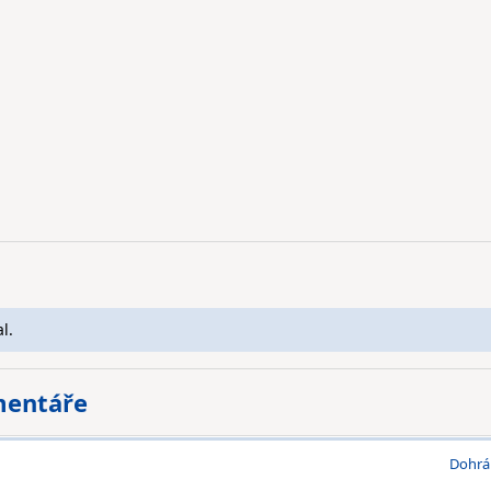
l.
mentáře
Dohrá