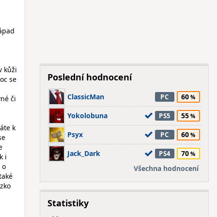
ápad
v kůži
Poslední hodnocení
moc se
ClassicMan
60
PC
né či
Yokolobuna
55
PS5
áte k
Psyx
60
PC
se
e
Jack_Dark
70
PS4
k i
 o
Všechna hodnocení
 také
ízko
Statistiky