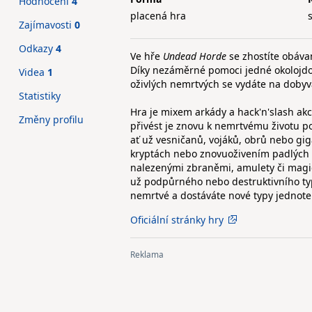
Hodnocení
4
placená hra
Zajímavosti
0
Odkazy
4
Ve hře
Undead Horde
se zhostíte obáva
Díky nezáměrné pomoci jedné okolojdo
Videa
1
oživlých nemrtvých se vydáte na dobyva
Statistiky
Hra je mixem arkády a hack'n'slash ak
Změny profilu
přivést je znovu k nemrtvému životu p
ať už vesničanů, vojáků, obrů nebo gig
kryptách nebo znovuoživením padlých k
nalezenými zbraněmi, amulety či magic
už podpůrného nebo destruktivního typ
nemrtvé a dostáváte nové typy jednotek
Oficiální stránky hry