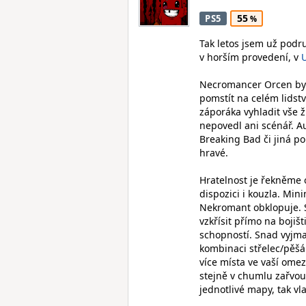
55
PS5
Tak letos jsem už podr
v horším provedení, v
Necromancer Orcen byl
pomstít na celém lidst
záporáka vyhladit vše 
nepovedl ani scénář. A
Breaking Bad či jiná po
hravé.
Hratelnost je řekněme 
dispozici i kouzla. Min
Nekromant obklopuje. S
vzkřísit přímo na bojiš
schopností. Snad vyjma 
kombinaci střelec/pěšák 
více místa ve vaší ome
stejně v chumlu zařvou
jednotlivé mapy, tak vl