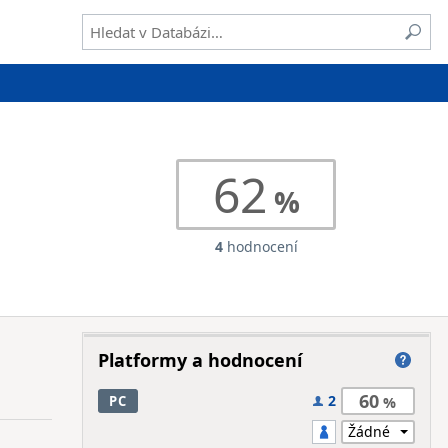
62
4
hodnocení
Platformy a hodnocení
60
2
PC