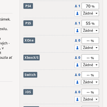
70
1
PS4
 zámek.
55
1
PS5
i
xilu.
a
--
0
XOne
vých -
, v
t
--
ouzla ať
0
XboxX/S
--
0
Switch
--
0
iOS