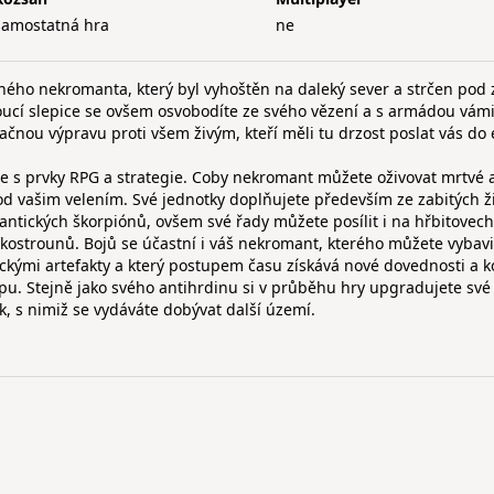
samostatná hra
ne
ného nekromanta, který byl vyhoštěn na daleký sever a strčen pod
ucí slepice se ovšem osvobodíte ze svého vězení a s armádou vám
čnou výpravu proti všem živým, kteří měli tu drzost poslat vás do e
ce s prvky RPG a strategie. Coby nekromant můžete oživovat mrtvé 
od vašim velením. Své jednotky doplňujete především ze zabitých ži
antických škorpiónů, ovšem své řady můžete posílit i na hřbitovech
ostrounů. Bojů se účastní i váš nekromant, kterého můžete vybavi
kými artefakty a který postupem času získává nové dovednosti a k
u. Stejně jako svého antihrdinu si v průběhu hry upgradujete své
, s nimiž se vydáváte dobývat další území.