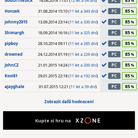
85
GodOfTheSick
16.06.2014 11:01 (
12 let a 54 dní
)
PC
85
Honzek
31.08.2014 15:10 (
11 let a 343 dní
)
PC
85
johnny2015
13.09.2014 23:14 (
11 let a 330 dní
)
PC
85
Shimargh
18.09.2014 16:16 (
11 let a 325 dní
)
PC
85
pipboy
28.10.2014 09:11 (
11 let a 285 dní
)
PC
85
drowned
24.12.2014 01:19 (
11 let a 229 dní
)
PC
85
JohnCZ
21.01.2015 14:24 (
11 let a 200 dní
)
PC
85
Kovi81
29.01.2015 22:18 (
11 let a 192 dní
)
PC
85
ajayghale
01.07.2015 12:21 (
11 let a 39 dní
)
PC
Zobrazit další hodnocení
Kupte si hru na