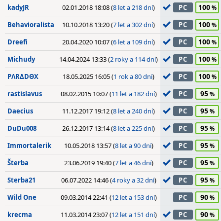
100
kadyJR
02.01.2018 18:08 (
8 let a 218 dní
)
PC
100
Behavioralista
10.10.2018 13:20 (
7 let a 302 dní
)
PC
100
Dreefi
20.04.2020 10:07 (
6 let a 109 dní
)
PC
100
Michudy
14.04.2024 13:33 (
2 roky a 114 dní
)
PC
100
PΛRΔDΘX
18.05.2025 16:05 (
1 rok a 80 dní
)
PC
95
rastislavus
08.02.2015 10:07 (
11 let a 182 dní
)
PC
95
Daecius
11.12.2017 19:12 (
8 let a 240 dní
)
PC
95
DuDu008
26.12.2017 13:14 (
8 let a 225 dní
)
PC
95
Immortalerik
10.05.2018 13:57 (
8 let a 90 dní
)
PC
95
Šterba
23.06.2019 19:40 (
7 let a 46 dní
)
PC
95
Sterba21
06.07.2022 14:46 (
4 roky a 32 dní
)
PC
90
Wild One
09.03.2014 22:41 (
12 let a 153 dní
)
PC
90
krecma
11.03.2014 23:07 (
12 let a 151 dní
)
PC