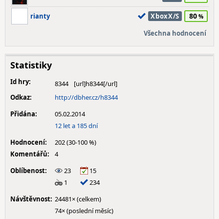
80
rianty
XboxX/S
Všechna hodnocení
Statistiky
Id hry:
8344
Odkaz:
http://dbher.cz/h8344
Přidána:
05.02.2014
12 let a 185 dní
Hodnocení:
202 (30-100 %)
Komentářů:
4
Oblíbenost:
23
15
1
234
Návštěvnost:
24481× (celkem)
74× (poslední měsíc)