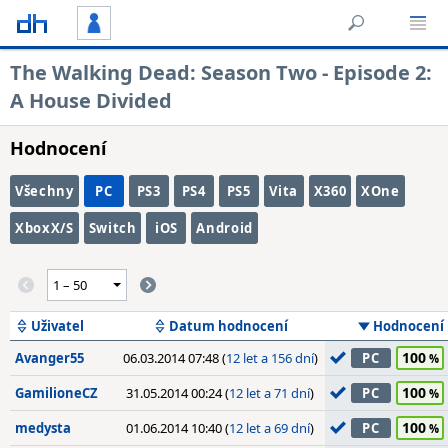
The Walking Dead: Season Two - Episode 2:
A House Divided
Hodnocení
Všechny
PC
PS3
PS4
PS5
Vita
X360
XOne
XboxX/S
Switch
iOS
Android
Uživatel
Datum hodnocení
Hodnocení
100
Avanger55
06.03.2014 07:48 (
12 let a 156 dní
)
PC
100
GamilioneCZ
31.05.2014 00:24 (
12 let a 71 dní
)
PC
100
medysta
01.06.2014 10:40 (
12 let a 69 dní
)
PC