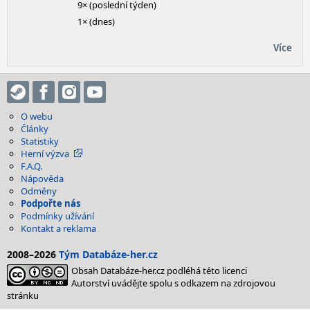
9× (poslední týden)
1× (dnes)
Více
O webu
Články
Statistiky
Herní výzva
F.A.Q.
Nápověda
Odměny
Podpořte nás
Podmínky užívání
Kontakt a reklama
2008–2026
Tým Databáze-her.cz
Obsah Databáze-her.cz podléhá této licenci
Autorství uvádějte spolu s odkazem na zdrojovou
stránku