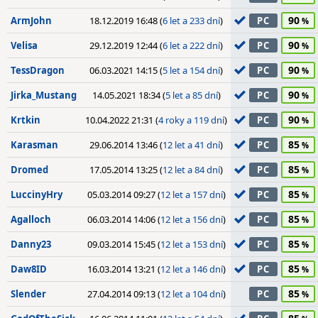
90
ArmJohn
18.12.2019 16:48 (
6 let a 233 dní
)
PC
90
Velisa
29.12.2019 12:44 (
6 let a 222 dní
)
PC
90
TessDragon
06.03.2021 14:15 (
5 let a 154 dní
)
PC
90
Jirka_Mustang
14.05.2021 18:34 (
5 let a 85 dní
)
PC
90
Krtkin
10.04.2022 21:31 (
4 roky a 119 dní
)
PC
85
Karasman
29.06.2014 13:46 (
12 let a 41 dní
)
PC
85
Dromed
17.05.2014 13:25 (
12 let a 84 dní
)
PC
85
LuccinyHry
05.03.2014 09:27 (
12 let a 157 dní
)
PC
85
Agalloch
06.03.2014 14:06 (
12 let a 156 dní
)
PC
85
Danny23
09.03.2014 15:45 (
12 let a 153 dní
)
PC
85
Daw8ID
16.03.2014 13:21 (
12 let a 146 dní
)
PC
85
Slender
27.04.2014 09:13 (
12 let a 104 dní
)
PC