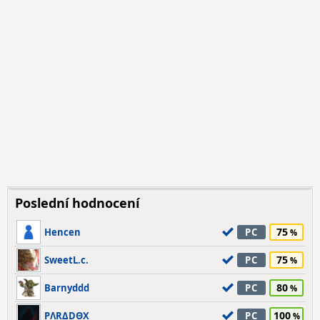
Poslední hodnocení
75
Hencen
PC
75
SweetL.c.
PC
80
Barnyddd
PC
100
PΛRΔDΘX
PC