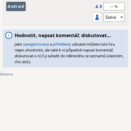
--
Android
0
Hodnotit, napsat komentář, diskutovat…
Jako
zaregistrovaný
a
přihlášený
uživatel můžete tuto hru
nejen ohodnotit, ale také k ní případně napsat komentář,
diskutovat o ní či ji zařadit do některého ze seznamů (vlastním,
chci atd.).