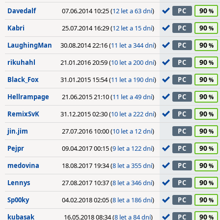
90
Davedalf
07.06.2014 10:25 (
12 let a 63 dní
)
PC
90
Kabri
25.07.2014 16:29 (
12 let a 15 dní
)
PC
90
LaughingMan
30.08.2014 22:16 (
11 let a 344 dní
)
PC
90
rikuhahl
21.01.2016 20:59 (
10 let a 200 dní
)
PC
90
Black_Fox
31.01.2015 15:54 (
11 let a 190 dní
)
PC
90
Hellrampage
21.06.2015 21:10 (
11 let a 49 dní
)
PC
90
RemixSvK
31.12.2015 02:30 (
10 let a 222 dní
)
PC
90
jin.jim
27.07.2016 10:00 (
10 let a 12 dní
)
PC
90
Pejpr
09.04.2017 00:15 (
9 let a 122 dní
)
PC
90
medovina
18.08.2017 19:34 (
8 let a 355 dní
)
PC
90
Lennys
27.08.2017 10:37 (
8 let a 346 dní
)
PC
90
Sp00ky
04.02.2018 02:05 (
8 let a 186 dní
)
PC
90
kubasak
16.05.2018 08:34 (
8 let a 84 dní
)
PC