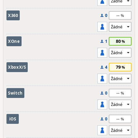
--
X360
0
80
XOne
1
79
XboxX/S
4
--
Switch
0
--
iOS
0