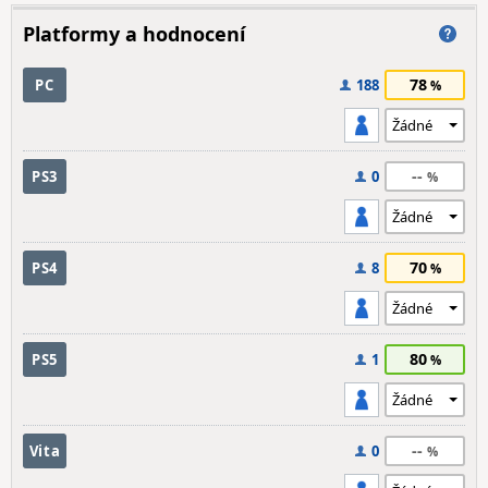
Platformy a hodnocení
78
PC
188
--
PS3
0
70
PS4
8
80
PS5
1
--
Vita
0